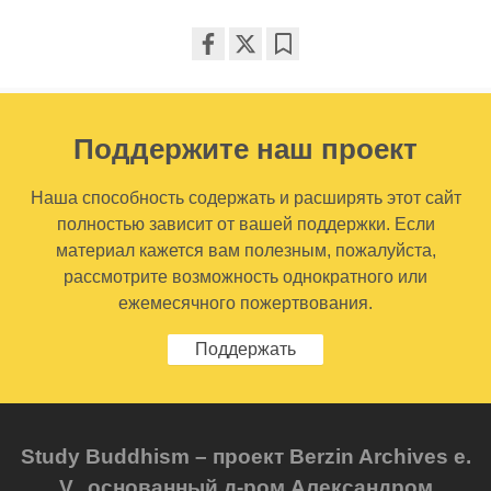
Share
Bookmark
on
facebook
Поддержите наш проект
Наша способность содержать и расширять этот сайт
полностью зависит от вашей поддержки. Если
материал кажется вам полезным, пожалуйста,
рассмотрите возможность однократного или
ежемесячного пожертвования.
Поддержать
Study Buddhism – проект Berzin Archives e.
V., основанный д-ром Александром