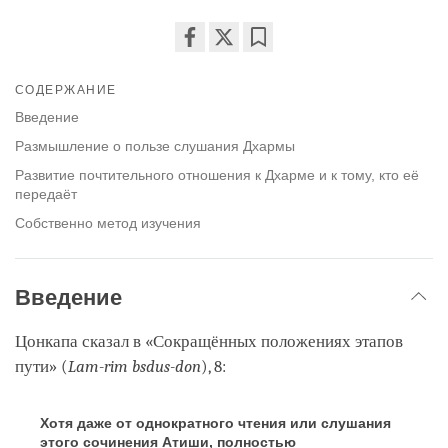
Share
Bookmark
on
СОДЕРЖАНИЕ
facebook
Введение
Размышление о пользе слушания Дхармы
Развитие почтительного отношения к Дхарме и к тому, кто её
передаёт
Собственно метод изучения
Введение
Цонкапа сказал в «Сокращённых положениях этапов
пути» (
Lam-rim bsdus-don
), 8:
Хотя даже от однократного чтения или слушания
этого сочинения Атиши, полностью