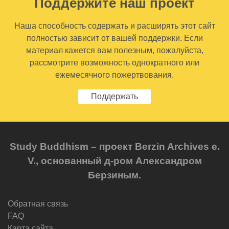
Поддержите наш проект
Наша способность содержать и расширять этот сайт
полностью зависит от вашей поддержки. Если
материал кажется вам полезным, пожалуйста,
рассмотрите возможность однократного или
ежемесячного пожертвования.
Поддержать
Study Buddhism – проект Berzin Archives e.
V., основанный д-ром Александром
Берзиным.
Обратная связь
FAQ
Карта сайта