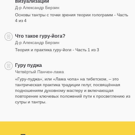
визуализации
Д-р Александр Берзин
Основы тантры с точки зрения теории голограмм - Часть
4 из 4
Что такое гуру-йога?
Д-р Александр Берзин
Теория и практика гуру-йоги - Часть 1 из 3
Гуру пуджа
Четвёртый Панчен-лама
«Гуру-пуджа», или «Лама чопа» на тибетском, – это
тантрическая практика традиции гелуг, посвящённая
подношениям духовному мастеру и включающая
повторение ключевых положений пути к просветлению из
сутры и тантры.