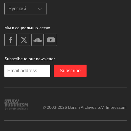
Мы в социальных сетях
on
on
on
on
facebook
X
soundcloud
youtube
Subscribe to our newsletter
Enter
Subscribe
your
email
Study
© 2003-2026 Berzin Archives e.V.
Impressum
Buddhism
Home