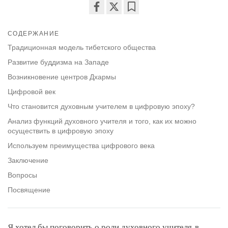
Share
Bookmark
on
СОДЕРЖАНИЕ
facebook
Традиционная модель тибетского общества
Развитие буддизма на Западе
Возникновение центров Дхармы
Цифровой век
Что становится духовным учителем в цифровую эпоху?
Анализ функций духовного учителя и того, как их можно
осуществить в цифровую эпоху
Используем преимущества цифрового века
Заключение
Вопросы
Посвящение
Я хотел бы поговорить о роли духовного учителя, в