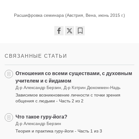
Расшифровка семинара (Австрия, Вена, июнь 2015 г.)
Share
Bookmark
on
facebook
СВЯЗАННЫЕ СТАТЬИ
Отношения со всеми существами, с духовным
учителем и с йидамом
Д-р Александр Берзин, Д-р Кэтрин Дюкоммен-Надь
Зависимое возникновение личности с точки зрения
общения с людьми - Часть 2 из 2
Что такое гуру-йога?
Д-р Александр Берзин
Теория и практика гуру-йоги - Часть 1 из 3