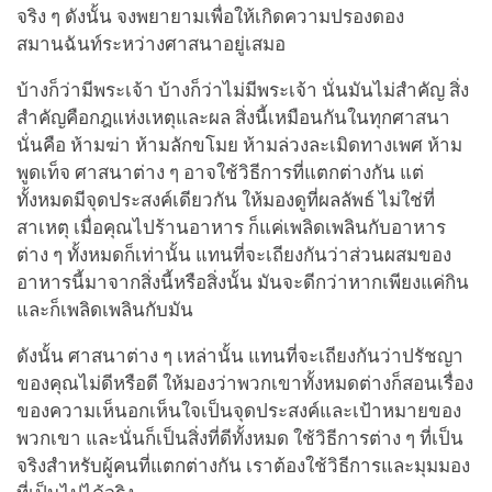
จริง ๆ ดังนั้น จงพยายามเพื่อให้เกิดความปรองดอง
สมานฉันท์ระหว่างศาสนาอยู่เสมอ
บ้างก็ว่ามีพระเจ้า บ้างก็ว่าไม่มีพระเจ้า นั่นมันไม่สำคัญ สิ่ง
สำคัญคือกฎแห่งเหตุและผล สิ่งนี้เหมือนกันในทุกศาสนา
นั่นคือ ห้ามฆ่า ห้ามลักขโมย ห้ามล่วงละเมิดทางเพศ ห้าม
พูดเท็จ ศาสนาต่าง ๆ อาจใช้วิธีการที่แตกต่างกัน แต่
ทั้งหมดมีจุดประสงค์เดียวกัน ให้มองดูที่ผลลัพธ์ ไม่ใช่ที่
สาเหตุ เมื่อคุณไปร้านอาหาร ก็แค่เพลิดเพลินกับอาหาร
ต่าง ๆ ทั้งหมดก็เท่านั้น แทนที่จะเถียงกันว่าส่วนผสมของ
อาหารนี้มาจากสิ่งนี้หรือสิ่งนั้น มันจะดีกว่าหากเพียงแค่กิน
และก็เพลิดเพลินกับมัน
ดังนั้น ศาสนาต่าง ๆ เหล่านั้น แทนที่จะเถียงกันว่าปรัชญา
ของคุณไม่ดีหรือดี ให้มองว่าพวกเขาทั้งหมดต่างก็สอนเรื่อง
ของความเห็นอกเห็นใจเป็นจุดประสงค์และเป้าหมายของ
พวกเขา และนั่นก็เป็นสิ่งที่ดีทั้งหมด ใช้วิธีการต่าง ๆ ที่เป็น
จริงสำหรับผู้คนที่แตกต่างกัน เราต้องใช้วิธีการและมุมมอง