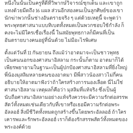
หนึ่งในนั้นเป็นครูที่ดีที่วิพากษ์วิจารณ์ชุกเด็น และเขาถูก
แทงด้วยมีดถึง 16 แผล ส่วนอีกสองคนเป็นลูกศิษย์ของเขา
นักฆ่าพวกนั้นช่างอันตรายจริง ๆ แต่ด้วยเหตุนี้ จะพูดว่า
พระพุทธศาสนาแบบทิเบตทั้งหมดเป็นพวกชอบใช้กำลัง ก็
คงจะไม่มีใครเชื่อเรื่องนี้ ในสมัยพุทธกาลก็มีคนที่เป็น
อันตรายบางคนอยู่ที่นั่นด้วย ไม่มีอะไรพิเศษ
ตั้งแต่วันที่ 11 กันยายน ถึงแม้ว่าอาตมาจะเป็นชาวพุทธ
เป็นคนนอกของศาสนาอิสลาม กระนั้นก็ตาม อาตมาก็ได้
เพียรพยายามในฐานะเป็นผู้ปกป้องศาสนาอิสลามที่ยิ่งใหญ่
พี่น้องมุสลิมหลายคนของอาตมา มีพี่สาวน้องสาวไม่กี่คน
อธิบายให้อาตมาฟังว่าถ้าใครสร้างการนองเลือด นี่ไม่ใช่
ศาสนาอิสลาม เหตุผลก็คือว่า มุสลิมที่แท้จริง ซึ่งเป็นผู้
นับถือศาสนาอิสลามอย่างแท้จริงควรจะมีความรักต่อสรรพ
สัตว์ทั้งหมดเช่นเดียวกับที่เขาหรือเธอมีความรักต่อพระ
อัลลอฮ์ สิ่งมีชีวิตทั้งหมดถูกสร้างขึ้นโดยพระอัลลอฮ์ ถ้าใคร
เคารพและรักพระอัลลอฮ์ เราก็ต้องรักสรรพสัตว์ทั้งหมดของ
พระองค์ด้วย