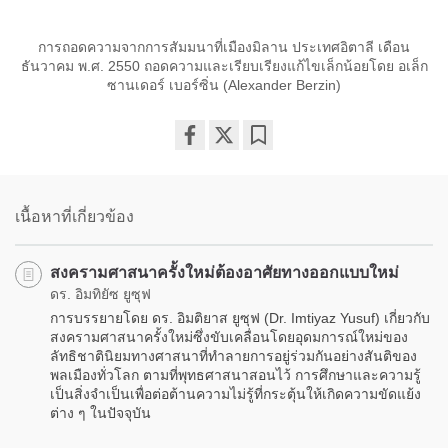
การถอดความจากการสัมมนาที่เมืองมิลาน ประเทศอิตาลี เดือน
ธันวาคม พ.ศ. 2550 ถอดความและเรียบเรียงแก้ไขเล็กน้อยโดย อเล็ก
ซานเดอร์ เบอร์ซิ่น (Alexander Berzin)
Share
Bookmark
on
facebook
เนื้อหาที่เกี่ยวข้อง
สงครามศาสนาครั้งใหม่ต้องอาศัยทางออกแบบใหม่
ดร. อิมทิยัซ ยูซุฟ
การบรรยายโดย ดร. อิมติยาส ยูซุฟ (Dr. Imtiyaz Yusuf) เกี่ยวกับ
สงครามศาสนาครั้งใหม่ซึ่งขับเคลื่อนโดยอุดมการณ์ใหม่ของ
ลัทธิชาตินิยมทางศาสนาที่ทำลายการอยู่ร่วมกันอย่างสันติของ
พลเมืองทั่วโลก ตามที่พุทธศาสนาสอนไว้ การศึกษาและความรู้
เป็นสิ่งจำเป็นเพื่อต่อต้านความไม่รู้ที่กระตุ้นให้เกิดความขัดแย้ง
ต่าง ๆ ในปัจจุบัน