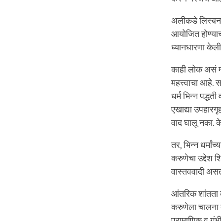
अलीकडे लिस्बनम
आयोजित होण्याची
ध्यानधारणा केली.
काही लोक असं म्ह
महत्त्वाचा आहे. स
धर्म भिन्न पद्धत
एखाद्या उपहारगृह
वाद घालू नका. क
तर, भिन्न धर्मांच
करुणेचा उद्देश श
वास्तववादी असतं
आंतरिक शांतता कर
करुणेला चालना द
प्रामाणिक व गंभी