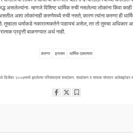
रद्ध असलेल्यांना- म्हणजे विशिष्ट धार्मिक रुची नसलेल्या लोकांना किंवा काही 
तील अशा लोकांनाही करुणेमध्ये रुची नसते, कारण त्यांना करुणा ही धार्मिक
आहे. तुम्हाला धर्माकडे नकारात्मकतेने पाहायचं असेल, तर तो तुमचा अधिकार आ
त्मक प्रवृत्ती बाळगण्यात अर्थ नाही.
करुणा
इस्लाम
धार्मिक एकात्मता
े डिसेंबर २००७मध्ये झालेल्या परिसंवादाचं शब्दांकन. शब्दांकन व माफक संपादन अलेक्झांडर बर्
Share
Bookmark
on
facebook