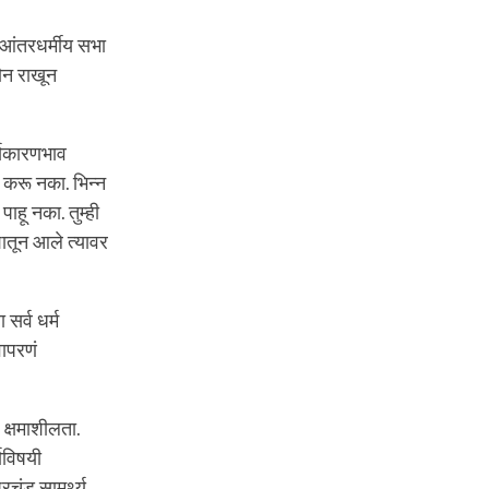
 आंतरधर्मीय सभा
ौन राखून
र्यकारणभाव
हे करू नका. भिन्न
पाहू नका. तुम्ही
कशातून आले त्यावर
 सर्व धर्म
वापरणं
 क्षमाशीलता.
ाविषयी
रचंड सामर्थ्य