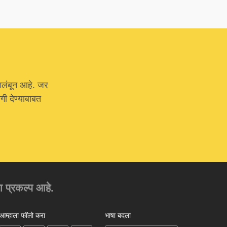
वलंबून आहे. जर
ी देण्याबाबत
चा प्रकल्प आहे.
आम्हाला फॉलो करा
भाषा बदला