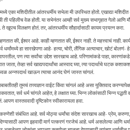
ध्ये एका मशिदीतील आंतरधर्मीय सभेला मी उपस्थित होतो. एखाद्या मशिदीत
 ती पहिलीच वेळ होती. या सभेनंतर आम्ही सर्व मुख्य सभागृहात गेलो आणि म
 ते खूपच विलक्षण होतं. तर, आंतरधर्मीय सौहार्दासाठी कायम प्रयत्न करा.
णतात की, ईश्वर आहे. काही म्हणतात की, ईश्वर नाही. ते महत्त्वाचं नाही. का
र्व धर्मांमध्ये हा सारखेपणा आहे- हत्या, चोरी, लैंगिक अत्याचार, खोटं बोलणं- 
ी वापरतील, पण त्या सर्वांचा उद्देश सारखाच आहे. परिणामांकडे पाहा, कारणांकडे 
ात जाता, तेव्हा सर्व खाद्यपदार्थांचा आस्वाद घ्या, त्या पदार्थाचे घटक कशा
ेवळ अन्नपदार्थ खाऊन त्याचा आनंद घेणं जास्त चांगलं.
्याबाबतीतही तुमचं तत्त्वज्ञान वाईट किंवा चांगलं आहे असा युक्तिवाद करण्यापेक्षा
िकवतात, सर्व धर्म चांगले आहेत, हे लक्षात घ्या. भिन्न लोकांसाठी भिन्न पद्धती 
. आपण वास्तववादी दृष्टिकोन स्वीकारायला हवा.
ुणेशी संबंधित आहे. सर्व मोठ्या धर्मांचा संदेश सारखाच आहे- प्रेम, करुणा,
ेण्यासाठी आपण इहवादी मार्ग पत्करणं गरजेचं आहे. धर्म असलेल्या आणि धर्म
र असलेल्या लोकांना आपल्या करुणेला चालना देण्यासाठी त्यांच्या धर्मातील प्