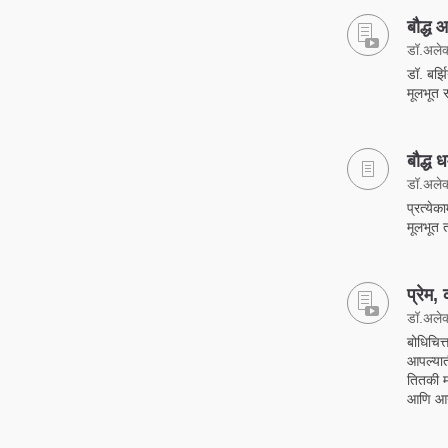
बौद्ध
डॉ.अलेक्
डॉ. बर्झ
मूलभूत स
बौद्ध
डॉ.अलेक्
प्रत्येक
मूलभूत त
प्रेम, 
डॉ.अलेक्
बोधिचित्
आपल्यात
तितकी म
आणि आनं