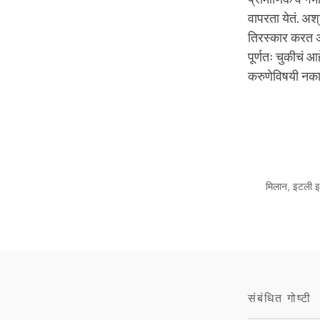
वापरता येतं. अश्
तिरस्कार करत अस
पूर्णतः चुकीचं 
करुणेविषयी नकारा
मिलान, इटली इथ
संबंधित गोष्टी