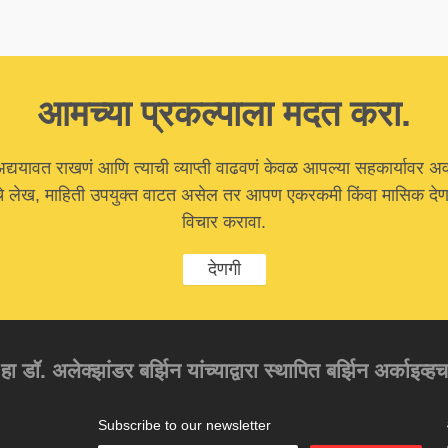
आमच्या प्रकल्पाला मदत करा.
अद्ययावत राखणं आणि त्याची व्याप्ती वाढवणं केवळ आपल्या सहकार्यावर अ
चे लेख, माहिती उपयुक्त वाटत असेल तर आपण एकरकमी किंवा मासिक देणग
विचार करावा.
देणगी
 हा डॉ. अलेक्झांडर बर्झिन यांच्याद्वारा स्थापित बर्झिन अर्काइव्ह
Subscribe to our newsletter