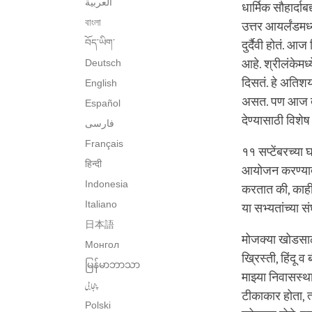
العربية
धार्मिक सौहार्दा
বাংলা
उत्तर आयर्लंडमध
བོད་ཡིག་
दुर्दैवी होतं. आ
Deutsch
आहे. श्रीलंकेमध्
दिसतं. हे अतिशय
English
असत. पण आज ते ए
Español
देण्यासाठी विशे
فارسی
Français
११ सप्टेंबरच्या 
हिन्दी
आयोजन करण्यात आ
Indonesia
करतात की, काही 
Italiano
या सभ्यतांच्या स
日本語
मोजक्या खोडसाळ 
Монгол
ख्रिस्ती, हिंदू व
မြန်မာဘာသာ
माझ्या निवासस्थ
پنجابی
टीकाकार होता, त्
Polski