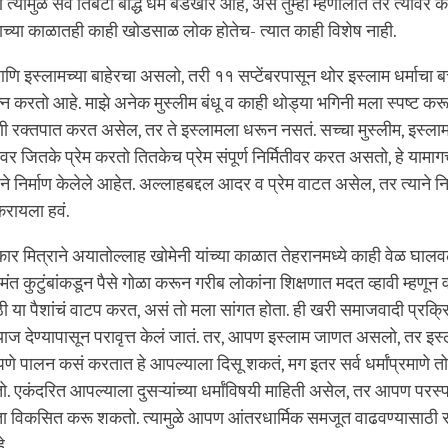
्यामुळे सर्व तिबेटी बौद्ध धर्म बंडखोर आहे, असं तुम्ही म्हणालात तर त्यावर 
द्धाच्या काळातही काही खोडसाळ लोक होतेच- त्यात काही विशेष नाही.
णि इस्लामच्या बाहेरचा असलो, तरी ११ सप्टेंबरपासून थोर इस्लाम धर्माचा बच
रयत्न करतो आहे. माझे अनेक मुस्लीम बंधू व काही थोड्या भगिनी मला स्पष्ट क
 रक्तपात करत असेल, तर ते इस्लामला धरून नसतं. सच्चा मुस्लीम, इस्ला
र जितके प्रेम करतो तितकेच प्रेम संपूर्ण निर्मितीवर करत असतो, हे यामा
े निर्माण केलेले आहेत. अल्लाहबद्दल आदर व प्रेम वाटत असेल, तर त्याने निर्
 करायला हवं.
कार मित्राने अयातोल्लाह खोमेनी यांच्या काळात तेहरानमध्ये काही वेळ घालव
ीमंत कुटुंबांकडून पैसे गोळा करून गरीब लोकांना शिक्षणात मदत व्हावी म्हणून 
ी या पैशांचं वाटप करत, असं तो मला सांगत होता. ही खरी समाजवादी प्रक्रि
त व्याज देण्यापासून परावृत्त केलं जातं. तर, आपण इस्लाम जाणत असलो, तर इस
कपणे पालन कसं करतात हे आपल्याला दिसू शकतं, मग इतर सर्व धर्मांप्रमाणे त
ो. एकंदरित आपल्याला दुसऱ्यांच्या धर्मांविषयी माहिती असेल, तर आपण परस्
ता विकसित करू शकतो. त्यामुळे आपण आंतरधार्मिक समजूत वाढवण्यासाठी सा
े.