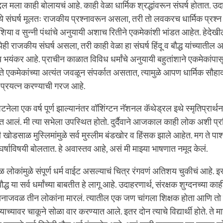
facebook
बद्दल मला काही बोलायचं आहे. काही वेळा धार्मिक श्रद्धांवरून संघर्ष होतात. उ
्ये संघर्ष मूलतः राजकीय प्रश्नावरून असला, तरी तो लवकरच धार्मिक प्रश्न 
ज शिया व सुन्नी पंथांचे अनुयायी अशाच रितीने एकमेकांशी भांडत आहेत. हेदेखील 
येही राजकीय संघर्ष असला, तरी काही वेळा हा संघर्ष हिंदू व बौद्ध यांच्यातील
 भयंकर आहे. प्राचीन काळात विविध धर्मांचे अनुयायी बहुतांशाने एकमेकांपास
कमेकांच्या अत्यंत जवळून संपर्कात असतात, त्यामुळे आपण धार्मिक सौहार
ष प्रयत्न करण्याची गरज आहे.
घटनेला एक वर्ष पूर्ण झाल्यानंतर वॉशिंग्टन नॅशनल कॅथेड्रल इथे स्मृतिप्रार्थन
लं. मी त्या सभेला उपस्थित होतो. दुर्दैवाने आजकाल काही लोक अशी प्रत
खोडसाळ मुस्लिमांमुळे सर्व मुस्लीम बंडखोर व हिंसक झाले आहेत. मग ते पाश्च
ंघर्षाविषयी बोलतात. हे अवास्तव आहे, असं मी माझ्या भाषणात नमूद केलं.
लोकांमुळे संपूर्ण धर्म वाईट असल्याचं चित्र रंगवणं अतिशय चुकीचं आहे. इस्
 बौद्ध या सर्व धर्मांच्या बाबतीत हे लागू आहे. उदाहरणार्थ, संरक्षक शुग्दनच्या का
ानाजवळ तीन लोकांना मारलं. त्यातील एक जण चांगला शिक्षक होता आणि तो श
याच्यावर चाकूने सोळा वार करण्यात आले. इतर दोन त्याचे विद्यार्थी होते. त