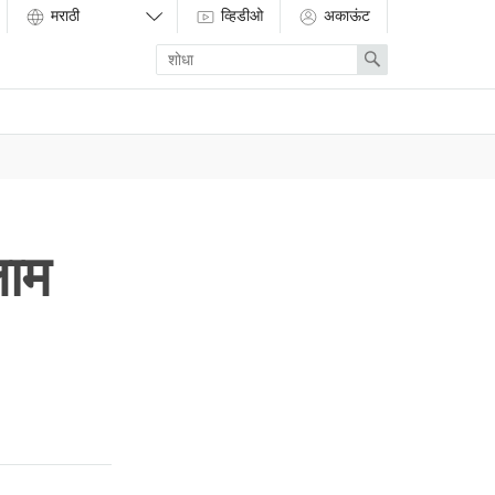
व्हिडीओ
अकाऊंट
Enter
Search
search
term
लाम