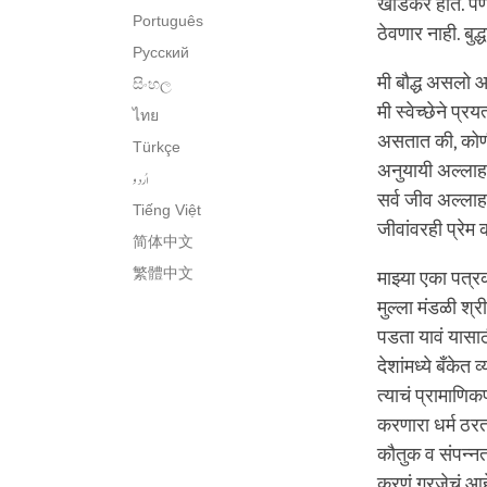
खोडकर होते. पण त
Português
ठेवणार नाही. बु
Русский
मी बौद्ध असलो आ
සිංහල
मी स्वेच्छेने प्
ไทย
असतात की, कोणी
Türkçe
अनुयायी अल्लाहव
اُردو
सर्व जीव अल्लाहन
Tiếng Việt
जीवांवरही प्रेम
简体中文
繁體中文
माझ्या एका पत्र
मुल्ला मंडळी श्र
पडता यावं यासाठ
देशांमध्ये बँके
त्याचं प्रामाणि
करणारा धर्म ठरत
कौतुक व संपन्न
करणं गरजेचं आह