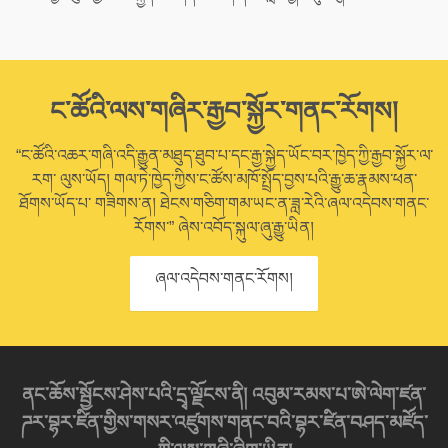
ང་ཚོའི་ལས་གཞིར་རྒྱབ་སྐྱོར་གནང་རོགས།
“ང་ཚོའི་འཆར་གཞི་འདི་རྒྱུན་མཐུད་ཐུབ་པ་དང་རྒྱ་སྐྱེད་ཡོང་བར་ཁྱེད་ཀྱི་རྒྱབ་སྐྱོར་ལ་
རག་ ལུས་ཡོད། གལ་ཏེ་ཁྱེད་ཀྱིས་ང་ཚོས་མཁོ་སྤྲོད་བྱས་པའི་རྒྱུ་ཆ་རྣམས་ཕན་
ཐོགས་ཡོད་པ་ གཟིགས་ན། ཐེངས་གཅིག་གམ་ཡང་ན་ཟླ་རེའི་ཞལ་འདེབས་གནང་
རོགས་” ཞེས་འབོད་སྐུལ་ཞུ་རྒྱུ་ཡིན།
ཞལ་འདེབས་གནང་རོགས།
ནང་ཆོས་སྦྱོངས་ཤེས་པའི་དྲྭ་ལྗོངས་ནི། འབུམ་རམས་པ་ཨེ་ལེག་ཛན་
ཌར་བྷར་ཛིན་གྱིས་གསར་འཛུགས་གནང་བའི་བྷར་ཛིན་བཤད་མཛོད་