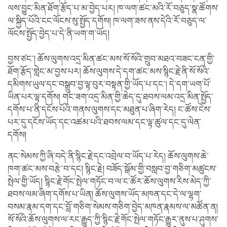
ལས་བྱུང་མིན་ཐོག་རྩོད་པ་མ་བྱེད་པར། ཁ་ལག་ཚང་མའི་རོ་བཅུད་སྣ་ཚོགས་
ལ་སྐྱིད་པོའི་ངང་ལོངས་སུ་སྤྱོད་དགོས། ཁ་ལག་ཟས་ནས་དེའི་རོ་བཅུད་ལ་
ལོངས་སྤྱོད་བྱེད་པ་དེ་ནི་ཡག་ག་ཡོད།
བྱས་ཙང་། ཆོས་ལུགས་འདྲ་མིན་ཚང་མས་སོ་སོའི་གྲུབ་མཐའ་བཟང་ངན་གྱི་
ཐོག་རྩོད་གླེང་མ་བྱས་པར། ཆོས་ལུགས་དེ་དག་ཚང་མས་སྙིང་རྗེ་ནི་སོ་སོའི་
དམིགས་ཡུལ་དང་བསྒྲུབ་བྱ་ལྟ་བུར་བསྟན་གྱི་ཡོད་པ་དང་། དེ་དག་ཡག་པོ་
ཡིན་པར་ལྟ་དགོས། གང་ཟག་འདྲ་མིན་གྱི་ཆེད་དུ་ཐབས་ལམ་འདྲ་མིན་སྤྱོད་
དགོས་པ་ནི་དངོས་པོའི་གནས་ལུགས་དང་མཐུན་པ་ཞིག་རེད། ང་ཚོས་ངེས་
པར་དུ་དངོས་ཡོད་དང་འཚམ་པའི་ཐབས་ལམ་དང་ལྟ་ཚུལ་དང་དུ་ལེན་
དགོས།
ནང་སེམས་ཀྱི་ཞི་བདེ་ནི་སྙིང་རྗེ་དང་འབྲེལ་བ་ཡོད་པ་རེད། ཆོས་ལུགས་ཆེ་
ཁག་ཚང་མས་བརྩེ་བ་དང། སྙིང་རྗེ། བཟོད་སྒོམ་གྱི་བསླབ་བྱ་གཅིག་མཚུངས་
སྤེལ་གྱི་ཡོད། སྙིང་རྗེ་གོང་སྤེལ་གཏོང་བ་ལ་ང་ཚོར་ཆོས་ལུགས་རིས་མེད་ཀྱི་
ཐབས་ལམ་ཞིག་དགོས་པ་ཡིན། ཆོས་ལུགས་ཡོད་མཁན་དང་དེ་ལ་ལྷག་
བསམ་རྣམ་དག་དང་བློ་གཅིག་སེམས་གཅིག་བྱེད་མཁན་རྣམས་ལ་མཚོན་ན།
སོ་སོའི་ཆོས་ལུགས་ལ་རང་རྒྱུད་ཀྱི་སྙིང་རྗེ་གོང་སྤེལ་གཏོང་རྒྱུར་ནུས་པ་ཤུགས་