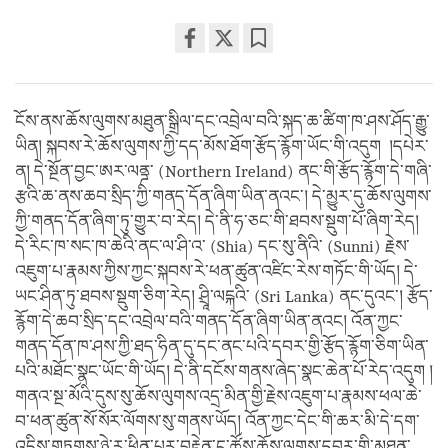
Share
Bookmark
on
facebook
ངོས་ནས་ཆོས་ལུགས་མཐུན་སྒྲིལ་དང་འབྲེལ་བའི་སྐད་ཆ་ཚིག་ཁ་ཤས་ཤོད་རྒྱུ་
ཡིན། སྐབས་རེ་ཆོས་ལུགས་ཀྱི་དད་མོས་ཐོག་རྩོད་རྙོག་ཡོང་གི་འདུག །དཔེར་
ན། དེ་སྔོན་བྱང་ཨར་ལནྜ་ (Northern Ireland) ནང་གི་རྩོད་རྙོག་དེ་གཞི་
རྩའི་ཆ་ནས་ཆབ་སྲིད་ཀྱི་གནད་དོན་ཞིག་ཡིན་ནའང་། དེ་མྱུར་དུ་ཆོས་ལུགས་
ཀྱི་གནད་དོན་ཞིག་ཏུ་གྱུར་བ་རེད། དེ་ནི་ཧ་ཅང་གི་ཐབས་སྡུག་པོ་ཞིག་རེད།
དེ་རིང་ཁ་སང་ཁ་ཆེའི་ནང་ལ་ཤི་འ་ (Shia) དང་སུ་ནིའི་ (Sunni) རྗེས་
འཇུག་པ་རྣམས་ཀྱིས་ཀྱང་སྐབས་རེ་ཕན་ཚུན་འཛིང་རེས་གཏོང་གི་ཡོད། དེ་
ཡང་ཤིན་ཏུ་ཐབས་སྡུག་ཅིག་རེད། ཤྲཱི་ལངྐའི་ (Sri Lanka) ནང་དུའང་། རྩོད་
རྙོག་དེ་ཆབ་སྲིད་དང་འབྲེལ་བའི་གནད་དོན་ཞིག་ཡིན་ནའང། འོན་ཀྱང་
གནད་དོན་ཁ་ཤས་ཀྱི་ཐད་ཧིན་དུ་དང་ནང་པའི་དབར་གྱི་རྩོད་རྙོག་ཅིག་ཡིན་
པའི་མཐོང་སྣང་ཡོང་གི་ཡོད། དེ་ནི་དངོས་གནས་ཞེད་སྣང་ཆེན་པོ་རེད་འདུག །
གནའ་སྔ་མོའི་དུས་སུ་ཆོས་ལུགས་འདྲ་མིན་གྱི་རྗེས་འཇུག་པ་རྣམས་ཕལ་ཆེ་
བ་ཕན་ཚུན་སོ་སོར་ལོགས་སུ་གནས་ཡོད། འོན་ཀྱང་དེང་གི་ཆར་མི་དེ་དག་
འདྲིས་གཏུགས་ཉེ་རུ་ཕྱིན་པར་བརྟེན་ང་ཚོས་ཆོས་ལུགས་དབར་གྱི་མཐུན་