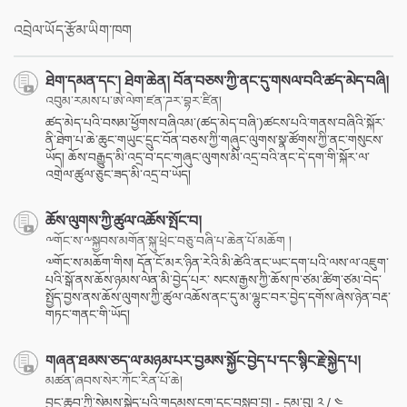
facebook
འབྲེལ་ཡོད་རྩོམ་ཡིག་ཁག
ཐེག་དམན་དང་། ཐེག་ཆེན། བོན་བཅས་ཀྱི་ནང་དུ་གསལ་བའི་ཚད་མེད་བཞི།
འབུམ་རམས་པ་ཨེ་ལེག་ཛན་ཌར་བྷར་ཛིན།
ཚད་མེད་པའི་བསམ་ཕྱོགས་བཞིའམ་(ཚད་མེད་བཞི་)ཚངས་པའི་གནས་བཞིའི་སྐོར་
ནི་ཐེག་པ་ཆེ་ཆུང་གཡུང་དྲུང་བོན་བཅས་ཀྱི་གཞུང་ལུགས་སྣ་ཚོགས་ཀྱི་ནང་གསུངས་
ཡོད། ཆོས་བརྒྱུད་མི་འདྲ་བ་དང་གཞུང་ལུགས་མི་འདྲ་བའི་ནང་དེ་དག་གི་སྐོར་ལ་
འགྲེལ་ཚུལ་ཅུང་ཟད་མི་འདྲ་བ་ཡོད།
ཆོས་ལུགས་ཀྱི་ཚུལ་འཆོས་སྤོང་བ།
༸གོང་ས་༸སྐྱབས་མགོན་སྐུ་ཕྲེང་བཅུ་བཞི་པ་ཆེན་པོ་མཆོག །
༧གོང་ས་མཆོག་གིས། དོན་ངོ་མར་ཉིན་རེའི་མི་ཚེའི་ནང་ཡང་དག་པའི་ལས་ལ་འཇུག་
པའི་སྒོ་ནས་ཆོས་ཉམས་ལེན་མི་བྱེད་པར་ སངས་རྒྱས་ཀྱི་ཆོས་ཁ་ཙམ་ཚིག་ཙམ་བེད་
སྤྱོད་བྱས་ནས་ཆོས་ལུགས་ཀྱི་ཚུལ་འཆོས་ནང་དུ་མ་ལྷུང་བར་བྱེད་དགོས་ཞེས་ཉེན་བརྡ་
གཏང་གནང་གི་ཡོད།
གཞན་ཐམས་ཅད་ལ་མཉམ་པར་བྱམས་སྐྱོང་བྱེད་པ་དང་སྙིང་རྗེ་སྐྱེད་པ།
མཚན་ཞབས་སེར་ཀོང་རིན་པོ་ཆེ།
བྱང་ཆུབ་ཀྱི་སེམས་སྐྱེད་པའི་གདམས་ངག་དང་བསླབ་བྱ། - དུམ་བུ། ༢ / ༤