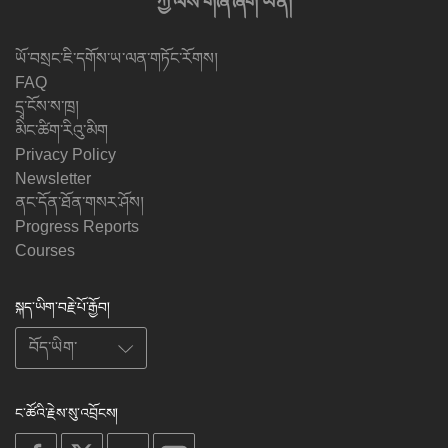
ཀྱི་ལས་གཞི་ཞིག་ཡིན།
ཡོ་བསྲང་ཇི་དགོས་ཡ་ལན་གཏོང་རོགས།
FAQ
དྲྭ་ངོས་ས་ཁྲ།
མིང་ཚིག་རིའུ་མིག
Privacy Policy
Newsletter
ནང་དོན་ཐོན་གསར་ཤོས།
Progress Reports
Courses
སྐད་ཡིག་བརྗེ་པོ་རྒྱོབ།
ང་ཚོའི་རྗེས་སུ་འབྲོངས།
on
on
on
on