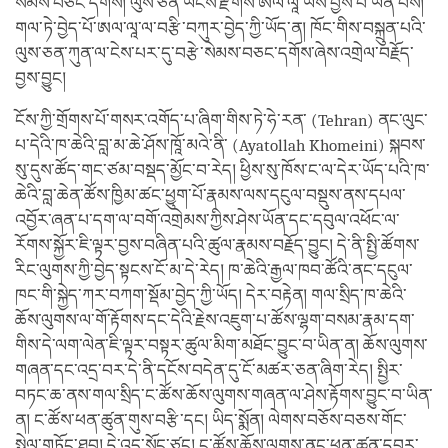
སེམས་བཅང་དགོས། ལུས་ཅན་ཡོངས་རྫོགས་ཨལ་ལཱ་ཡིས་བྱས་པ་ཡིན་པས།
གལ་ཏེ་བྱེད་པོ་ཨལ་ལཱ་ལ་བརྩི་བཀུར་བྱེད་ཀྱི་ཡོད་ན། ཁོང་གིས་བསྐྲུན་པའི་
ལུས་ཅན་ཀུན་ལ་ངེས་པར་དུ་བརྩེ་སེམས་བཅང་དགོས་ཞེས་འགྲེལ་བརྗོད་
བྱས་བྱུང།
ངོས་ཀྱི་གྲོགས་པོ་གསར་འགོད་པ་ཞིག་གིས་ཏེ་ཧེ་རན་ (Tehran) ནང་ལུང་
པ་དེའི་ཁ་ཆེའི་བླ་མ་ཆེ་ཤོས་ཁཱོ་མའེ་ནི་ (Ayatollah Khomeini) སྐབས་
སུ་དུས་ཚོད་གང་ཙམ་བསྡད་མྱོང་བ་རེད། ཕྱིས་སུ་ཁོས་ང་ལ་དེར་ཡོད་པའི་ཁ་
ཆེའི་བླ་ཆེན་ཚོས་ཁྱིམ་ཚང་ཕྱུག་པོ་རྣམས་ལས་དངུལ་བསྡུས་ནས་དཔལ་
འབྱོར་ཞན་པ་དག་ལ་བགོ་འགྲེམས་ཀྱིས་ཤེས་ཡོན་དང་དབུལ་འཕོང་ལ་
རོགས་སྐྱོར་ཇི་ལྟར་བྱས་བཞིན་པའི་ཚུལ་རྣམས་བརྗོད་བྱུང། དེ་ནི་སྤྱི་ཚོགས་
རིང་ལུགས་ཀྱི་བྱེད་སྟངས་ངོ་མ་དེ་རེད། ཁ་ཆེའི་རྒྱལ་ཁབ་ཚོའི་ནང་དངུལ་
ཁང་གི་སྐྱེད་ཀར་བཀག་སྡོམ་བྱེད་ཀྱི་ཡོད། དེར་བརྟེན། གལ་སྲིད་ཁ་ཆེའི་
ཆོས་ལུགས་ལ་གོ་རྟོགས་དང་དེའི་རྗེས་འཇུག་པ་ཚོས་ལྷག་བསམ་རྣམ་དག་
གིས་དེ་ལག་ལེན་ཇི་ལྟར་བསྟར་ཚུལ་མིག་མཐོང་བྱུང་བ་ཡིན་ན། ཆོས་ལུགས་
གཞན་དང་འདྲ་བར་དེ་ནི་དངོས་བདེན་དུ་ངོ་མཚར་ཅན་ཞིག་རེད། སྤྱིར་
བཏང་ཆ་ནས་གལ་སྲིད་ང་ཚོས་ཆོས་ལུགས་གཞན་ལ་ཤེས་རྟོགས་བྱུང་བ་ཡིན་
ན། ང་ཚོས་ཕན་ཚུན་གུས་བརྩི་དང། ཡིད་སྨོན། ལེགས་བཅོས་བཅས་གོང་
སྤེལ་གཏོང་ཐུབ། དེ་འདྲ་སོང་ཙང། ང་ཚོས་ཆོས་ལུགས་ནང་ཕན་ཚུན་དབར་