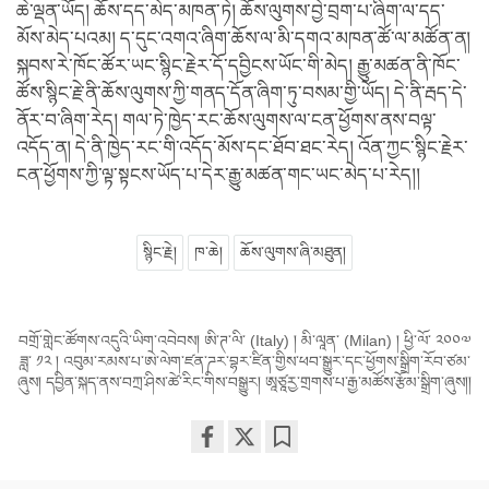
ཆེ་ལྡན་ཡོད། ཆོས་དད་མེད་མཁན་ཏེ། ཆོས་ལུགས་བྱེ་བྲག་པ་ཞིག་ལ་དད་
མོས་མེད་པའམ། ད་དུང་འགའ་ཞིག་ཆོས་ལ་མི་དགའ་མཁན་ཚོ་ལ་མཚོན་ན།
སྐབས་རེ་ཁོང་ཚོར་ཡང་སྙིང་རྗེར་དོ་དབྱིངས་ཡོང་གི་མེད། རྒྱུ་མཚན་ནི་ཁོང་
ཚོས་སྙིང་རྗེ་ནི་ཆོས་ལུགས་ཀྱི་གནད་དོན་ཞིག་ཏུ་བསམ་གྱི་ཡོད། དེ་ནི་རྦད་དེ་
ནོར་བ་ཞིག་རེད། གལ་ཏེ་ཁྱེད་རང་ཆོས་ལུགས་ལ་ངན་ཕྱོགས་ནས་བལྟ་
འདོད་ན། དེ་ནི་ཁྱེད་རང་གི་འདོད་མོས་དང་ཐོབ་ཐང་རེད། འོན་ཀྱང་སྙིང་རྗེར་
ངན་ཕྱོགས་ཀྱི་ལྟ་སྟངས་ཡོད་པ་དེར་རྒྱུ་མཚན་གང་ཡང་མེད་པ་རེད།།
སྙིང་རྗེ།
ཁ་ཆེ།
ཆོས་ལུགས་ཞི་མཐུན།
བགྲོ་གླེང་ཚོགས་འདུའི་ཡིག་འབེབས། ཨི་ཊ་ལི་ (Italy) ། མི་ལཱན་ (Milan) ། ཕྱི་ལོ་ ༢༠༠༧
ཟླ་ ༡༢ ། འབུམ་རམས་པ་ཨེ་ལེག་ཛན་ཌར་བྷར་ཛིན་གྱིས་ཕབ་སྒྱུར་དང་ཕྱོགས་སྒྲིག་རོབ་ཙམ་
ཞུས། དབྱིན་སྐད་ནས་བཀྲ་ཤིས་ཚེ་རིང་གིས་བསྒྱུར། ཨཱཙཱརྱ་གྲགས་པ་རྒྱ་མཚོས་རྩོམ་སྒྲིག་ཞུས།།
Share
Bookmark
on