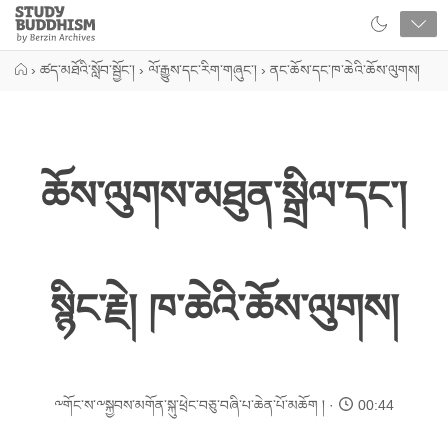
Close
Study
Buddhism
Home
›
ཚད་མཐོའི་སློབ་སྦྱོང་།
›
ལོ་རྒྱུས་དང་རིག་གཞུང་།
›
ནང་ཆོས་དང་ཁ་ཆེའི་ཆོས་ལུགས།
ཆོས་ལུགས་མཐུན་སྒྲིལ་དང་།
སྙིང་རྗེ། ཁ་ཆེའི་ཆོས་ལུགས།
༸གོང་ས་༸སྐྱབས་མགོན་སྐུ་ཕྲེང་བཅུ་བཞི་པ་ཆེན་པོ་མཆོག །
00:44