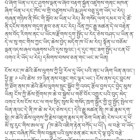
པོ་ཞིག་ཡིན་པ་དང་ཤུགས་ལྡན་ལ་ཞིབ་བརྟག་སྐྱོན་འཛུགས་གནང་མཁན་
ཞིག་ཡིན་པ་དང་ཁོང་ལ་གྲི་བཙུགས་པའི་རྨ་ཤུལ་བཅུ་དྲུག་ཡོད་པ་རེད།
གཞན་གཉིས་ནི་ཁོང་གི་སློབ་མ་ཡིན་པ་རེད། མི་གསོད་ལག་དམར་བ་དེ་ཚོ་
ནི་དངོས་གནས་གདུག་རྩུབ་ཅན་རང་རེད། འོན་ཀྱང་རྒྱུ་མཚན་དེ་ལ་བརྟེན་
ནས་བོད་རིགས་ནང་པ་ཡོངས་རྫོགས་དྲག་སྤྱོད་པ་རེད་ཅེས་བཤད་པ་ཡིན་ན་
དེ་ལ་སུ་གང་གིས་ཀྱང་ཡིད་ཆེས་བྱེད་མདོག་ཁ་པོ་མ་རེད། སྟོན་པ་བཅོམ་
ལྡན་འདས་ཞལ་བཞུགས་པའི་དུས་སུའང་། ད་དུང་གང་ཟག་སྤྱོད་པ་ངན་པོ་
འགའ་རེ་ཡོད་པ་རེད། དམིགས་བསལ་ཅན་གང་ཡང་མ་ཡིན།
ངོས་རང་ཁ་ཆེའི་ཆོས་ལུགས་ཀྱི་ཕྱི་རོལ་དུ་ཡོད་པའི་ནང་པ་ཞིག་ཡིན་ནའང་།
ཕྱི་ཟླ་ ༩ པའི་ཚེས་ ༡༡ ཉིན་ནས་བཟུང་གང་ལྟར་ཡང་། ངོས་ནས་དྭང་བླངས་
ཀྱི་ཐོག་ནས་ཁ་ཆེའི་ཆོས་ལུགས་སྲུང་སྐྱོབ་ཀྱི་འབད་རྩོལ་བྱས་དང་བྱེད་མུས་
ཡིན། ངོས་ཀྱི་ཆོས་གྲོགས་ཁ་ཆེ་བ་སྐྱེས་པ་གཙོ་བོར་འགྱུར་པའི་བུད་མེད་
འགའ་རེས་ངོས་རང་ལ་གལ་སྲིད་སུས་མི་གསོད་ཁྲག་སྦྱོར་གྱི་བྱ་སྤྱོད་སྤེལ་བ་
ཡིན་ནའང་དེ་ནི་ཁ་ཆེ་མ་རེད་ཅེས་དང་། དེའི་རྒྱུ་མཚན་ནི། ཁ་ཆེ་རྣམ་དག་
སྟེ། ཁ་ཆེའི་ཆོས་ལུགས་ཀྱི་རྗེས་འཇུག་རྣམ་དག་ཅིག་ཡིན་ཚེ། ངེས་པར་དུ་ཕོ་
མོ་སུ་རུང་གིས་ཨལ་ལཱ་ ༼ཁ་ཆེའི་འཇིག་རྟེན་བཀོད་པ་པོ།༽ ལ་བརྩེ་བ་ཡོད་
པ་ནང་བཞིན་ཁོང་གིས་བསྐྲུན་པའི་ལུས་ཅན་ཚང་མར་དེ་ལྟ་བུའི་བརྩེ་