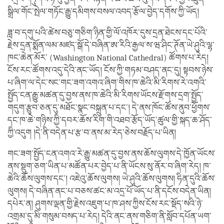
སྒྲིལ་གོང་སྤེལ་གཏོང་རྒྱུ་དམིགས་བསལ་འབད་རྩོལ་བྱེད་དགོས་ཀྱི་ཡོད།
ཟླ་བ་དགུ་པའི་ཚེས་བཅུ་གཅིག་ཉིན་གྱི་ལོ་འཁོར་དུས་དྲན་ཐེངས་དང་པོའི་
རྗེས་དྲན་སྨོན་ལམ་མཛད་སྒོ་དེ་བཞིན་ཨ་རིའི་རྒྱལ་ས་ཝ་ཤིང་ཊོན་ཡེ་ཤུའི་ལྷ་
ཁང་ཆེན་མོར་ (Washington National Cathedral) ཚོགས་པ་རེད།
ངོས་རང་ཚོགས་འདུ་དེའི་ནང་ཡོད། ངོས་ཀྱི་གཏམ་བཤད་ནང་དུ། སྟབས་ཉེས་
པ་ཞིག་ལ་དེང་སང་གང་ཟག་འགའ་ཞིག་གིས་ཁ་ཆེའི་མི་རིགས་རེ་འགའི་
སྤྱོད་ངན་རྒྱུ་མཚན་དུ་བྱས་ནས་ཁ་ཆེའི་མི་རིགས་ཡོངས་རྫོགས་དྲག་སྤྱོད་
གདུག་རྩུབ་ཅན་དུ་མཐོང་སྣང་བསྐྲུན་པ་དང་། དེ་ནས་ཁོང་ཚོས་ནུབ་ཕྱོགས་
དང་ཁ་ཆེ་གཉིས་ཀྱི་དབར་ཆོས་རིག་གི་འཐབ་རྩོད་ཡོད་ཚུལ་གྱི་སྐད་ཆ་ཤོད་
ཀྱི་འདུག །དེ་ནི་བདེན་པ་རྩ་བ་ནས་མ་རེད་ཅེས་བརྗོད་པ་ཡིན།
གང་ཟག་སྤྱོད་ངན་འགའ་རེ་རྒྱུ་མཚན་དུ་བྱས་ནས་ཆོས་ལུགས་དེ་ཁྱོན་ཡོངས་
ནས་སྡུག་ཅག་ཡིན་པ་མཚོན་པར་བྱེད་པ་ནི་ཡོངས་སུ་ནོར་བ་ཞིག་རེད། ཁ་
ཆེའི་ཆོས་ལུགས་དང་། འཇེའུ་ཆོས་ལུགས། ཡེ་ཤུའི་ཆོས་ལུགས། ཧིན་དུའི་ཆོས་
ལུགས། དེ་བཞིན་ནང་པ་བཅས་ཚང་མ་འདྲ་པོ་ཡོད་པ་ནི་དངོས་བདེན་ཡིན།
དཔེར་ན། ཤུགས་ལྡན་གྱི་རྗེས་འཇུག་པ་ཁ་ཤས་ཀྱིས་ངོས་རང་སྡོད་སའི་ཉེ་
འགྲམ་དུ་མི་གསུམ་བསད་པ་རེད། དེའི་ནང་ནས་གཅིག་ནི་སློབ་དཔོན་ཡག་