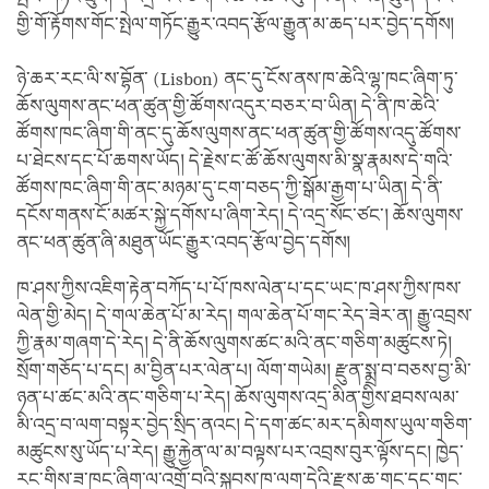
གྱི་གོ་རྟོགས་གོང་སྤེལ་གཏོང་རྒྱུར་འབད་རྩོལ་རྒྱུན་མ་ཆད་པར་བྱེད་དགོས།
ཉེ་ཆར་རང་ལི་ས་བྷོན་ (Lisbon) ནང་དུ་ངོས་ནས་ཁ་ཆེའི་ལྷ་ཁང་ཞིག་ཏུ་
ཆོས་ལུགས་ནང་ཕན་ཚུན་གྱི་ཚོགས་འདུར་བཅར་བ་ཡིན། དེ་ནི་ཁ་ཆེའི་
ཚོགས་ཁང་ཞིག་གི་ནང་དུ་ཆོས་ལུགས་ནང་ཕན་ཚུན་གྱི་ཚོགས་འདུ་ཚོགས་
པ་ཐེངས་དང་པོ་ཆགས་ཡོད། དེ་རྗེས་ང་ཚོ་ཆོས་ལུགས་མི་སྣ་རྣམས་དེ་གའི་
ཚོགས་ཁང་ཞིག་གི་ནང་མཉམ་དུ་ངག་བཅད་ཀྱི་སྒོམ་རྒྱག་པ་ཡིན། དེ་ནི་
དངོས་གནས་ངོ་མཚར་སྐྱེ་དགོས་པ་ཞིག་རེད། དེ་འདྲ་སོང་ཙང་། ཆོས་ལུགས་
ནང་ཕན་ཚུན་ཞི་མཐུན་ཡོང་རྒྱུར་འབད་རྩོལ་བྱེད་དགོས།
ཁ་ཤས་ཀྱིས་འཇིག་རྟེན་བཀོད་པ་པོ་ཁས་ལེན་པ་དང་ཡང་ཁ་ཤས་ཀྱིས་ཁས་
ལེན་གྱི་མེད། དེ་གལ་ཆེན་པོ་མ་རེད། གལ་ཆེན་པོ་གང་རེད་ཟེར་ན། རྒྱུ་འབྲས་
ཀྱི་རྣམ་གཞག་དེ་རེད། དེ་ནི་ཆོས་ལུགས་ཚང་མའི་ནང་གཅིག་མཚུངས་ཏེ།
སྲོག་གཅོད་པ་དང། མ་བྱིན་པར་ལེན་པ། ལོག་གཡེམ། རྫུན་སྨྲ་བ་བཅས་བྱ་མི་
ཉན་པ་ཚང་མའི་ནང་གཅིག་པ་རེད། ཆོས་ལུགས་འདྲ་མིན་གྱིས་ཐབས་ལམ་
མི་འདྲ་བ་ལག་བསྟར་བྱེད་སྲིད་ནའང། དེ་དག་ཚང་མར་དམིགས་ཡུལ་གཅིག་
མཚུངས་སུ་ཡོད་པ་རེད། རྒྱུ་རྐྱེན་ལ་མ་བལྟས་པར་འབྲས་བུར་ལྟོས་དང། ཁྱེད་
རང་གིས་ཟ་ཁང་ཞིག་ལ་འགྲོ་བའི་སྐབས་ཁ་ལག་དེའི་རྫས་ཆ་གང་དང་གང་