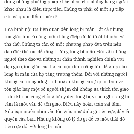
dụng những phương pháp khác nhau cho những hạng người
khác nhau là điều thực tiễn. Chúng ta phải có một sự tiếp
cận và quan điểm thực tế.
Hòa bình nội tại liên quan đến lòng bi mẫn. Tất cả những
tôn giáo lớn có cùng một thông điệp, đó là từ ái, bi mẫn và
tha thứ. Chúng ta cần có một phương pháp dựa trên nền
đạo đức thế tục để tăng trưởng lòng bi mẫn. Đối với những
người theo đạo và những ai chân thành, nghiêm chỉnh với
đạo giáo, tôn giáo của họ có một tiềm năng lớn để giúp cho
lòng bi mẫn của họ tăng trưởng thêm. Đối với những người
không có tín ngưỡng – những ai không có sự quan tâm về
tôn giáo hay một số người thậm chí không ưa thích tôn giáo
– đôi khi họ cũng chẳng lưu ý đến lòng bi, vì họ nghĩ rằng bi
tâm là một vấn đề tôn giáo. Điều này hoàn toàn sai lầm.
Nếu bạn muốn nhìn vào tôn giáo như điều gì tiêu cực, đấy là
quyền của bạn. Nhưng không có lý do gì để có một thái độ
tiêu cực đối với lòng bi mẫn.