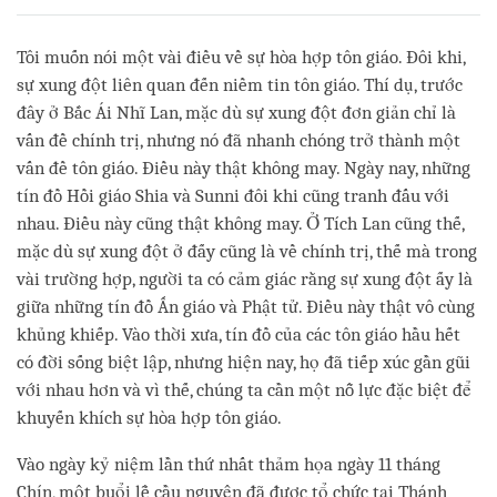
on
facebook
Tôi muốn nói một vài điều về sự hòa hợp tôn giáo. Đôi khi,
sự xung đột liên quan đến niềm tin tôn giáo. Thí dụ, trước
đây ở Bắc Ái Nhĩ Lan, mặc dù sự xung đột đơn giản chỉ là
vấn đề chính trị, nhưng nó đã nhanh chóng trở thành một
vấn đề tôn giáo. Điều này thật không may. Ngày nay, những
tín đồ Hồi giáo Shia và Sunni đôi khi cũng tranh đấu với
nhau. Điều này cũng thật không may. Ở Tích Lan cũng thế,
mặc dù sự xung đột ở đấy cũng là về chính trị, thế mà trong
vài trường hợp, người ta có cảm giác rằng sự xung đột ấy là
giữa những tín đồ Ấn giáo và Phật tử. Điều này thật vô cùng
khủng khiếp. Vào thời xưa, tín đồ của các tôn giáo hầu hết
có đời sống biệt lập, nhưng hiện nay, họ đã tiếp xúc gần gũi
với nhau hơn và vì thế, chúng ta cần một nỗ lực đặc biệt để
khuyến khích sự hòa hợp tôn giáo.
Vào ngày kỷ niệm lần thứ nhất thảm họa ngày 11 tháng
Chín, một buổi lễ cầu nguyện đã được tổ chức tại Thánh