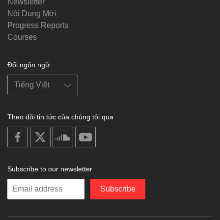
Newsletter
Nội Dung Mới
Progress Reports
Courses
Đổi ngôn ngữ
Theo dõi tin tức của chúng tôi qua
on
on
on
on
facebook
X
soundcloud
youtube
Subscribe to our newsletter
Enter
Subscribe
your
email