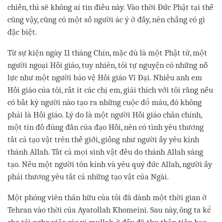
chiến, thì sẽ không ai tin điều này. Vào thời Đức Phật tại thế
cũng vậy, cũng có một số người ác ý ở đấy, nên chẳng có gì
đặc biệt.
Từ sự kiện ngày 11 tháng Chín, mặc dù là một Phật tử, một
người ngoại Hồi giáo, tuy nhiên, tôi tự nguyện có những nỗ
lực như một người bảo vệ Hồi giáo Vĩ Đại. Nhiều anh em
Hồi giáo của tôi, rất ít các chị em, giải thích với tôi rằng nếu
có bất kỳ người nào tạo ra những cuộc đổ máu, đó không
phải là Hồi giáo. Lý do là một người Hồi giáo chân chính,
một tín đồ đúng đắn của đạo Hồi, nên có tình yêu thương
tất cả tạo vật trên thế giới, giống như người ấy yêu kính
thánh Allah. Tất cả mọi sinh vật đều do thánh Allah sáng
tạo. Nếu một người tôn kính và yêu quý đức Allah, người ấy
phải thương yêu tất cả những tạo vật của Ngài.
Một phóng viên thân hữu của tôi đã dành một thời gian ở
Tehran vào thời của Ayatollah Khomeini. Sau này, ông ta kể