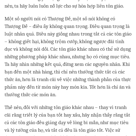
nên, ta hãy luôn luôn nỗ lực cho sự hòa hợp liên tôn giáo.
Một số người nói có Thượng Đế, một số nói không có
Thượng Đế – điều ấy không quan trọng. Điều quan trọng là
luật nhân quả. Điều này giống nhau trong tất cả các tôn giáo
– không giết hại, không trộm cướp, không ngược đãi tình
dục và không nói dối. Các tôn giáo khác nhau có thể sử dụng
những phương pháp khác nhau, nhưng họ có cùng mục tiêu.
Ta hãy nhìn những kết quả, đừng xem các nguyên nhân. Khi
bạn đến một nhà hàng, thì chỉ nên thưởng thức tất cả các
thức ăn, hơn là tranh cãi về việc những thành phần của thực
phẩm này đến từ món này hay món kia. Tốt hơn là chỉ ăn và
thưởng thức các món ăn.
Thế nên, đối với những tôn giáo khác nhau – thay vì tranh
cãi rằng triết lý của bạn tốt hay xấu, hãy nhận thấy rằng tất
cả các tôn giáo đều giảng dạy về lòng bi mẫn, như mục tiêu
và lý tưởng của họ, và tất cả đều là tôn giáo tốt. Việc sử