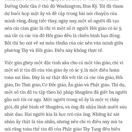
Đường Quốc Gia ở thủ đô Washington, Hoa Kỳ. Tôi đã tham
dự buổi họp mặt ấy và đề cập trong bài nói chuyện của
mình rằng, đáng tiếc thay, ngày nay, một số người đã tạo
nên cái cảm giác là chỉ vì một số ít người Hồi giáo có ác ý,
mà tất cả các tín đồ Hồi giáo đều là chiến binh bạo động.
Rồi thì họ nói về sự mâu thuẫn của các nền văn minh giữa
phương Tây và Hồi giáo. Điều này không thực tế.
Việc gán ghép một đặc tính xấu cho cả một tôn giáo, chỉ vì
một số ít tín đồ của tôn giáo ấy có ác ý, là một điều hoàn
toàn sai lầm. Đây là sự thật đối với tất cả các tôn giáo, Hồi
giáo, Do Thái giáo, Cơ Đốc giáo, Ấn giáo và Phật giáo. Thí dụ,
một số tín đồ tu tập theo hộ pháp Shugden đã giết ba người
gần nơi tôi cư ngụ. Một người trong số ấy là một vị thầy
giỏi, đã phê bình về Shugden, và ông đã nhận lãnh mười sáu
nhát dao. Hai người kia là học trò của ông. Những kẻ sát
nhân ấy thật là tàn nhẫn, nhưng nếu chỉ vì điều này mà ta
nói rằng toàn thể tín đồ của Phật giáo Tây Tạng đều hiếu