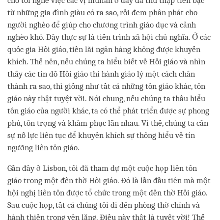
cho tôi nghe việc các vị mullah ở đấy đã thu thập tiền bạc
từ những gia đình giàu có ra sao, rồi đem phân phát cho
người nghèo để giúp cho chương trình giáo dục và cảnh
nghèo khó. Đây thực sự là tiến trình xã hội chủ nghĩa. Ở các
quốc gia Hồi giáo, tiền lãi ngân hàng không được khuyến
khích. Thế nên, nếu chúng ta hiểu biết về Hồi giáo và nhìn
thấy các tín đồ Hồi giáo thi hành giáo lý một cách chân
thành ra sao, thì giống như tất cả những tôn giáo khác, tôn
giáo này thật tuyệt vời. Nói chung, nếu chúng ta thấu hiểu
tôn giáo của người khác, ta có thể phát triển được sự phong
phú, tôn trọng và khâm phục lẫn nhau. Vì thế, chúng ta cần
sự nỗ lực liên tục để khuyến khích sự thông hiểu về tín
ngưỡng liên tôn giáo.
Gần đây ở Lisbon, tôi đã tham dự một cuộc họp liên tôn
giáo trong một đền thờ Hồi giáo. Đó là lần đầu tiên mà một
hội nghị liên tôn được tổ chức trong một đền thờ Hồi giáo.
Sau cuộc họp, tất cả chúng tôi đi đến phòng thờ chính và
hành thiền trong yên lặng. Điều này thật là tuyệt vời! Thế