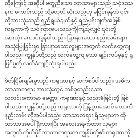
ထို့ကြောင့် အဆိုပါ မတူညီသော ဘာသာများသည် သင့်ဒဿ
နက ကောင်းသည် သို့မဟုတ် ဆိုးသည်ဟု မငြင်းခုန်ဘဲ ၎င်း
တို့အားလုံးသည် ရည်ရွယ်ချက်နှင့် ရည်မှန်းချက်အဖြစ်
ကရုဏာကို သင်ကြားပေးသည်ကိုကြည့်လျှင် ၎င်းတို့
အားလုံး ကောင်းမွန်ပါသည်။ ခြားနားသော နည်းလမ်းများ
အသုံးပြုခြင်းမှာ ခြားနားသောလူများအတွက် လက်တွေ့ကျ
ပါသည်။ ကျွန်ုပ်တို့သည် လက်တွေ့ကျသော ချဉ်းကပ်မှုနှင့် ရှု
မြင်မှုကို လက်ခံကျင့်သုံးရပါမည်။
စိတ်ငြိမ်းချမ်းမှုသည် ကရုဏာနှင့် ဆက်စပ်ပါသည်။ အဓိက
ဘာသာတရား အားလုံးတွင် တစ်ခုတည်းသော
သတင်းစကားမှာ မေတ္တာ၊ ကရုဏာနှင့် သည်းခံခြင်းတို့ ဖြစ်
ပါသည်။ ကျွန်ုပ်တို့သည် ကရုဏာကို ပြန့်ပွားအောင် လောကီ
နည်းလမ်း လိုအပ်ပါသည်။ ဘာသာတရား ရှိသူများက ထို
ဘာသာအပေါ် ရိုးသားပြီး အလေးအနက်ထား သူများ
အတွက် ကိုယ်ပိုင်ဘာသာတရားက ကျွန်ုပ်တို့၏ ကရုဏာကို