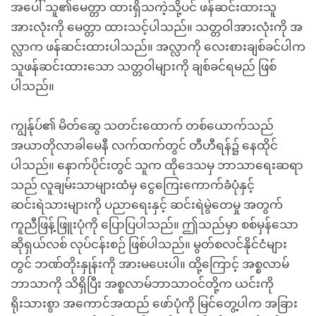
အပေါ် သူ၏မေတ္တာ ထားရှိသကဲ့သို့ပင် ဖန်ဆင်းထားသူ
အားလုံးကို မေတ္တာ ထားသင့်ပါသည်။ သတ္တဝါအားလုံးကို အ
လ္လာက ဖန်ဆင်းထားပါသည်။ အလ္လာကို လေးစားချစ်ခင်ပါက
သူဖန်ဆင်းထားသော သတ္တဝါများကို ချစ်ခင်ရမည် ဖြစ်
ပါသည်။
ကျွန်ုပ်၏ မိတ်ဆွေ သတင်းထောက် တစ်ယောက်သည်
အယာတိုလာခါမေနီ လက်ထက်တွင် တီဟီရန်၌ နေထိုင်
ပါသည်။ နောက်ပိုင်းတွင် သူက ထိုဒေသမှ ဘာသာရေးဆရာ
သည် လူချမ်းသာများထံမှ ငွေကြေးကောက်ခံပုံနှင့်
ဆင်းရဲသားများကို ပညာရေးနှင့် ဆင်းရဲမွဲတေမှု အတွက်
ကူညီဖြန့်ဖြူးပုံကို ပြောပြပါသည်။ ဤသည်မှာ စစ်မှန်သော
ဆိုရှယ်လစ် လုပ်ငန်းစဉ် ဖြစ်ပါသည်။ မွတ်စလင်နိုင်ငံများ
တွင် ဘဏ်တိုးနှုန်းကို အားမပေးပါ။ ထို့ကြောင့် အစ္စလာမ်
ဘာသာကို သိရှိပြီး အစ္စလာမ်ဘာသာဝင်တို့က ယင်းကို
ရိုးသားစွာ အကောင်အထည် ဖော်ပုံကို မြင်တွေ့ပါက အခြား