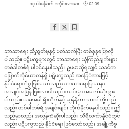
၁၄ ပါးမြောက် ဒလိုင်းလားမား
02:09
Share
Bookmark
on
facebook
ဘာသာရေး ညီညွတ်မှုနှင့် ပတ်သက်ပြီး တစ်ခုခုပြောလို
ပါသည်။ ပဋိပက္ခများတွင် ဘာသာရေး ယုံကြည်ချက်များ
တစ်ခါတစ်ရံ ပါဝင်နေပါသည်။ ဥပမာဆိုရလျှင် ယခင်က
မြောက်အိုင်ယာလန်ရှိ ပဋိပက္ခသည် အခြေခံအားဖြင့်
နိုင်ငံရေးကိစ္စ ဖြစ်သော်လည်း ဘာသာရေးပြဿနာ
အလျင်အမြန် ဖြစ်လာပါသည်။ ယင်းမှာ အတော်ဆိုးရွား
ပါသည်။ ယခုအခါ ရှီးယိုက်နှင့် ဆွန်နီဘာသာဝင်တို့သည်
လည်း တစ်ခါတစ်ရံ အချင်းချင်း တိုက်ခိုက်နေပါသည်။ ဤ
သည်မှာလည်း အလွန်ကံဆိုးပါသည်။ သီရိလင်္ကာနိုင်ငံတွင်
လည်း ပဋိပက္ခသည် နိုင်ငံရေး ဖြစ်သော်လည်း အချို့ကိစ္စ