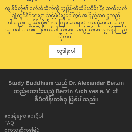
ကျွန်ုပ်တို့၏ ဝက်ဘ်ဆိုက်ကို ကျွန်ုပ်တို့ထိန်းသိမ်းပြီး ဆက်လက်
ချဲ့ထွင်နိုင်ရေးမှာ သင့်ပံ့ပိုးမှုပေါ်တွင် အပြည့်အဝ မူတည်
ပါသည်။ ကျွန်ုပ်တို့၏ အကြောင်းအရာမျာ အသုံးဝင်သည်ဟု
ယူဆပါက တစ်ကြိမ်တစ်ခါဖြစ်စေ၊ လစဉ်ဖြစ်စေ လှူဒါန်းကြည့်
လိုက်ပါ။
လှူဒါန်းပါ
Study Buddhism သည် Dr. Alexander Berzin
တည်ထောင်သည့် Berzin Archives e. V. ၏
စီမံကိန်းတစ်ခု ဖြစ်ပါသည်။
ဝေဖန်ချက် ပေးပို့ပါ
FAQ
ဝက်ဘ်ဆိုက်မြေပုံ