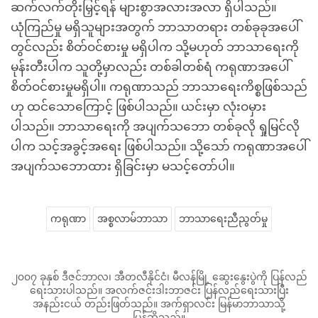
ဆက်လက်တိုးမြှင့်ရန် များစွာအလားအလာ ရှိပါသည်။
ယုံကြည်မှု မရှိသူများအတွက် ဘာသာတရား တစ်ခုခုအပေါ်
တွင်လည်း စိတ်ဝင်စားမှု မရှိပါက သို့မဟုတ် ဘာသာရေးကို
မုန်းတီးပါက သူတို့မှာလည်း တစ်ခါတစ်ရံ ကရုဏာအပေါ်
စိတ်ဝင်စားမှုမရှိပါ။ ကရုဏာသည် ဘာသာရေးကိစ္စဖြစ်သည်
ဟု ထင်သောကြောင့် ဖြစ်ပါသည်။ ယင်းမှာ လုံးဝမှား
ပါသည်။ ဘာသာရေးကို အပျက်သဘော တစ်ခုလို ရှုမြင်လို
ပါက သင့်အခွင့်အရေး ဖြစ်ပါသည်။ သို့သော် ကရုဏာအပေါ်
အပျက်သဘောထား ရှိခြင်းမှာ မသင့်တော်ပါ။
ကရုဏာ
အစ္စလာမ်ဘာသာ
ဘာသာရေးညီညွတ်မှု
၂၀၀၇ ခုနှစ် ဒီဇင်ဘာလ၊ အီတလီနိုင်ငံ၊ မီလန်မြို့ ဆွေးနွေးပွဲကို ပြန်လည်
ရေးသားပါသည်။ အလက်ဇင်းဒါးဘာဇင်း ပြန်လည်ရေးသားပြီး
အနည်းငယ် တည်းဖြတ်သည်။ အက်ရှာလင်း မြန်မာဘာသာသို့
ပြန်ဆိုသည်။