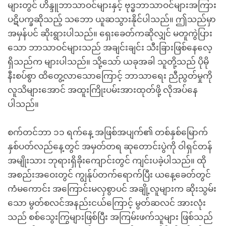
များတွင် ဟိန္ဒူဘာသာဝင်များနှင့် ဗုဒ္ဓဘာသာဝင်များအကြား
ပဋိပက္ခဆိုသည့် သဘော ယူဆသွားနိုင်ပါသည်။ ဤသည်မှာ
အမှန်ပင် ဆိုးရွားပါသည်။ ရှေးခေတ်ကဆိုလျှင် မတူကွဲပြား
သော ဘာသာဝင်များသည် အချင်းချင်း သီးခြားဖြစ်နေလေ့
ရှိသည်က များပါသည်။ သို့သော် ယခုအခါ သူတို့သည် ပိုမို
နီးစပ်စွာ ထိတွေ့လာသောကြောင့် ဘာသာရေး ညီညွတ်မှုကို
လူသိများအောင် အထူးကြိုးပမ်းအားထုတ်ဖို့ လိုအပ်နေ
ပါသည်။
စက်တင်ဘာ ၁၁ ရက်နေ့ အဖြစ်အပျက်၏ တစ်နှစ်မြောက်
နှစ်ပတ်လည်နေ့တွင် အမှတ်တရ ဆုတောင်းပွဲကို ဝါရှင်တန်
အမျိုးသား ဘုရားရှိခိုးကျောင်းတွင် ကျင်းပခဲ့ပါသည်။ ထို
အစည်းအဝေးတွင် ကျွန်ုပ်တက်ရောက်ပြီး ယနေ့ခေတ်တွင်
ကံမကောင်း အကြောင်းမလှစွာပင် အချို့လူများက ဆိုးသွမ်း
သော မွတ်စလင်အနည်းငယ်ကြောင့် မွတ်ဆလင် အားလုံး
သည် စစ်သွေးကြွများဖြစ်ပြီး အကြမ်းဖက်သူများ ဖြစ်သည်