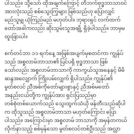
ပါသည်။ သို့သော် ထိုအချက်ကြောင့် တိဘက်ဗုဒ္ဓဘာသာဝင်
အားလုံးသည် စစ်သွေးကြွများ ဖြစ်သည်ဟု ပြောလျှင်
မည်သူမျှ ယုံကြည်မည် မဟုတ်ပါ။ ဘုရားရှင် လက်ထက်
တော်အခါကလည်း ဆိုးသွမ်းသူအချို့ ရှိခဲ့ပါသည်။ ဘာမှမ
ထူးခြားပါ။
စက်တင်ဘာ ၁၁ ရက်နေ့ အဖြစ်အပျက်မှစတင်ကာ ကျွန်ုပ်
သည် အစ္စလာမ်ဘာသာ၏ ပြင်ပရှိ ဗုဒ္ဓဘာသာ ဖြစ်
သော်လည်း အစ္စလာမ်ဘာသာကို ကာကွယ်သူအနေနှင့် မိမိ
ဆန္ဒအလျှောက် ကြိုးပမ်းလျှက် ရှိပါသည်။ ကျွန်ုပ်၏
မွတ်စလင် ညီအစ်ကိုတော်များစွာနှင့် ညီအစ်မတော်
အနည်းငယ်တို့က ကျွန်ုပ်အား ရှင်းပြသည်မှာ
တစ်စုံတစ်ယောက်သည် သွေးထွက်သံယို ဖန်တီးသည်ဆိုပါ
က ထိုသူသည် အစ္စလာမ်ဘာသာ မဟုတ်ကြောင်း ပြော
ပါသည်။ အကြောင်းမှာ အစ္စလာမ် ဘာသာကို အမှန်တကယ်
လိုက်နာသည့် စစ်မှန်သော မွတ်စလင်တစ်ဦးသည် အလ္လာ