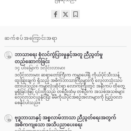
Share
Bookmark
on
facebook
ဆက်စပ်အကြောင်းအရာ
ဘာသာရေး စုံလင်ကွဲပြားမှုနှင့်အတူ ညီညွတ်မှု
တည်ဆောက်ခြင်း
၁၄ ပါးမြောက် ဒလိုင်းလားမား
ဒလိုင်းလားမား ဆရာတော်ကြီးက ကမ္ဘာပေါ်ရှိ ကိုယ်ပိုင်သီးသန့်
ထူးခြားချက် ရှိသည့် အဓိကဘာသာကြီးများကို လေ့လာသုံးသပ်
ထားပါသည်။ ကမ္ဘာလုံးဆိုင်ရာ လောကကြီးတွင် အနီးကပ် ထိတွေ့
မှုရှိခြင်းဖြင့် ၎င်းတို့သည် တစ်ဦးထံမှ တစ်ဦးက အသစ်အသစ်များ
လေ့လာသင်ယူနိုင်ပြီး မိမိကိုယ်ပိုင်အစဉ်အလာများကို ပြည့်ဝလာ
စေနိုင်ပါသည်။
ဗုဒ္ဓဘာသာနှင့် အစ္စလာမ်ဘာသာ ညီညွတ်ရေးအတွက်
အဓိကကျသော အသိပညာပေးရေး
ဒေါက်တာအလက်ဇင်းဒါးဘာဇင်း