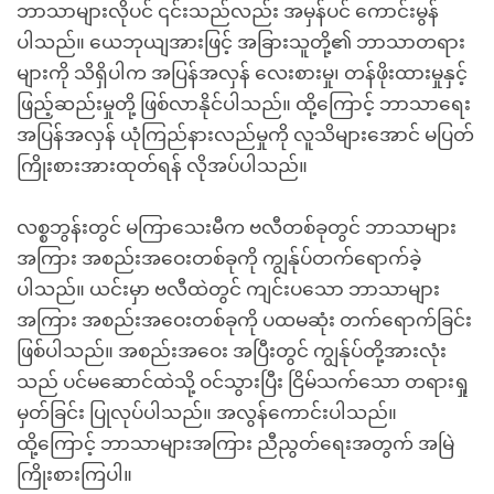
ဘာသာများလိုပင် ၎င်းသည်လည်း အမှန်ပင် ကောင်းမွန်
ပါသည်။ ယေဘုယျအားဖြင့် အခြားသူတို့၏ ဘာသာတရား
များကို သိရှိပါက အပြန်အလှန် လေးစားမှု၊ တန်ဖိုးထားမှုနှင့်
ဖြည့်ဆည်းမှုတို့ ဖြစ်လာနိုင်ပါသည်။ ထို့ကြောင့် ဘာသာရေး
အပြန်အလှန် ယုံကြည်နားလည်မှုကို လူသိများအောင် မပြတ်
ကြိုးစားအားထုတ်ရန် လိုအပ်ပါသည်။
လစ္စဘွန်းတွင် မကြာသေးမီက ဗလီတစ်ခုတွင် ဘာသာများ
အကြား အစည်းအဝေးတစ်ခုကို ကျွန်ုပ်တက်ရောက်ခဲ့
ပါသည်။ ယင်းမှာ ဗလီထဲတွင် ကျင်းပသော ဘာသာများ
အကြား အစည်းအဝေးတစ်ခုကို ပထမဆုံး တက်ရောက်ခြင်း
ဖြစ်ပါသည်။ အစည်းအဝေး အပြီးတွင် ကျွန်ုပ်တို့အားလုံး
သည် ပင်မဆောင်ထဲသို့ ဝင်သွားပြီး ငြိမ်သက်သော တရားရှု
မှတ်ခြင်း ပြုလုပ်ပါသည်။ အလွန်ကောင်းပါသည်။
ထို့ကြောင့် ဘာသာများအကြား ညီညွတ်ရေးအတွက် အမြဲ
ကြိုးစားကြပါ။