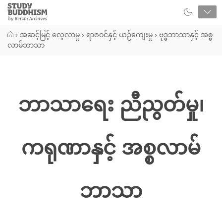
Close
Study
Buddhism
Home
›
အဆင့်မြင့် လေ့လာမှု
›
ရာဇဝင်နှင့် ယဉ်ကျေးမှု
›
ဗုဒ္ဓဘာသာနှင့် အစ္စ
လာမ်ဘာသာ
ဘာသာရေး ညီညွတ်မှု၊
ကရုဏာနှင့် အစ္စလာမ်
ဘာသာ