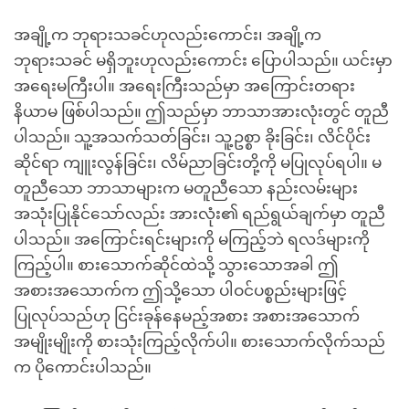
အချို့က ဘုရားသခင်ဟုလည်းကောင်း၊ အချို့က
ဘုရားသခင် မရှိဘူးဟုလည်းကောင်း ပြောပါသည်။ ယင်းမှာ
အရေးမကြီးပါ။ အရေးကြီးသည်မှာ အကြောင်းတရား
နိယာမ ဖြစ်ပါသည်။ ဤသည်မှာ ဘာသာအားလုံးတွင် တူညီ
ပါသည်။ သူ့အသက်သတ်ခြင်း၊ သူ့ဥစ္စာ ခိုးခြင်း၊ လိင်ပိုင်း
ဆိုင်ရာ ကျူးလွန်ခြင်း၊ လိမ်ညာခြင်းတို့ကို မပြုလုပ်ရပါ။ မ
တူညီသော ဘာသာများက မတူညီသော နည်းလမ်းများ
အသုံးပြုနိုင်သော်လည်း အားလုံး၏ ရည်ရွယ်ချက်မှာ တူညီ
ပါသည်။ အကြောင်းရင်းများကို မကြည့်ဘဲ ရလဒ်များကို
ကြည့်ပါ။ စားသောက်ဆိုင်ထဲသို့ သွားသောအခါ ဤ
အစားအသောက်က ဤသို့သော ပါဝင်ပစ္စည်းများဖြင့်
ပြုလုပ်သည်ဟု ငြင်းခုန်နေမည့်အစား အစားအသောက်
အမျိုးမျိုးကို စားသုံးကြည့်လိုက်ပါ။ စားသောက်လိုက်သည်
က ပိုကောင်းပါသည်။