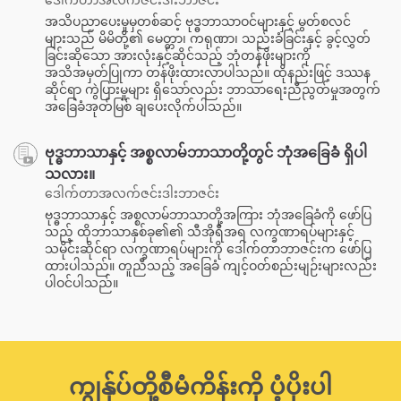
အသိပညာပေးမှုမှတစ်ဆင့် ဗုဒ္ဓဘာသာဝင်များနှင့် မွတ်စလင်
များသည် မိမိတို့၏ မေတ္တာ၊ ကရုဏာ၊ သည်းခံခြင်းနှင့် ခွင့်လွှတ်
ခြင်းဆိုသော အားလုံးနှင့်ဆိုင်သည့် ဘုံတန်ဖိုးများကို
အသိအမှတ်ပြုကာ တန်ဖိုးထားလာပါသည်။ ထိုနည်းဖြင့် ဒဿန
ဆိုင်ရာ ကွဲပြားမှုများ ရှိသော်လည်း ဘာသာရေးညီညွတ်မှုအတွက်
အခြေခံအုတ်မြစ် ချပေးလိုက်ပါသည်။
ဗုဒ္ဓဘာသာနှင့် အစ္စလာမ်ဘာသာတို့တွင် ဘုံအခြေခံ ရှိပါ
သလား။
ဒေါက်တာအလက်ဇင်းဒါးဘာဇင်း
ဗုဒ္ဓဘာသာနှင့် အစ္စလာမ်ဘာသာတို့အကြား ဘုံအခြေခံကို ဖော်ပြ
သည့် ထိုဘာသာနှစ်ခု၏၏ သီအိုရီအရ လက္ခဏာရပ်များနှင့်
သမိုင်းဆိုင်ရာ လက္ခဏာရပ်များကို ဒေါက်တာဘာဇင်းက ဖော်ပြ
ထားပါသည်။ တူညီသည့် အခြေခံ ကျင့်ဝတ်စည်းမျဉ်းများလည်း
ပါဝင်ပါသည်။
ကျွန်ုပ်တို့စီမံကိန်းကို ပံ့ပိုးပါ