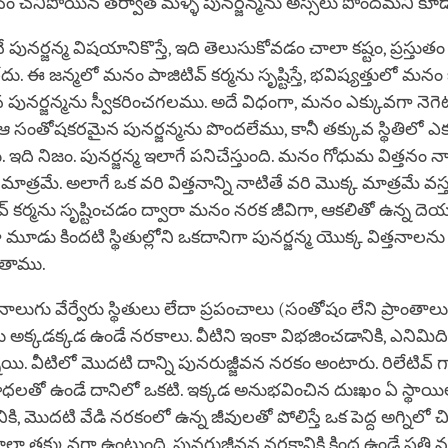
నం చనిపోయిన తర్వాత మళ్ళీ పునర్జన్మను అస్సలు పొందమని కూడ
పునర్జన్మ విషయానికొస్తే, ఇది తెలుసుకోవడం చాలా కష్టం, ప్రస్తుత
ేదు. ఈ జన్మలో మనం పాజిటివ్ కర్మను సృష్టిస్తే, భవిష్యత్తులో మనం
ునర్జన్మను స్వీకరించగలము. అదే విధంగా, మనం ఎక్కువగా నెగెటి
నం ఆ సంతోషకరమైన పునర్జన్మను పొందలేము, కానీ తక్కువ స్థితిలో ఎక
ఇది నిజం. పునర్జన్మ ఇలాగే పనిచేస్తుంది. మనం గోధుమ విత్తనం నాటి
ాత్రమే. అలాగే ఒక వరి విత్తనాన్ని నాటితే వరి మొక్క మాత్రమే వస్త
ివ్ కర్మను సృష్టించడం ద్వారా మనం నరక జీవిగా, ఆకలితో ఉన్న దెయ
ూడు కిందటి స్థితుల్లోని ఒకదానిగా పునర్జన్మ యొక్క విత్తనాలన
ుతాము.
ుగు వేర్వేరు స్థితులు లేదా ప్రపంచాలు (సంతోషం లేని ప్రాంతాలు): 
క్కడక్కడ ఉండే నరకాలు. వీటిని ఇంకా విభజించడానికి, ఎనిమిది వే
ి. వీటిలో మొదటి దాన్ని పునరుజ్జీవన నరకం అంటారు. రిలేటివ్ గా
ాధలతో ఉండే దానిలో ఒకటి. ఇక్కడ అనుభవించిన దుఃఖం ఏ స్థాయ
ి, మొదటి వేడి నరకంలో ఉన్న జీవులతో పోలిస్తే ఒక పెద్ద అగ్నిలో చిక్క
లా తక్కువగా ఉంటుంది. పునరుజ్జీవన నరకానికి కింద ఉండే ప్రతి 