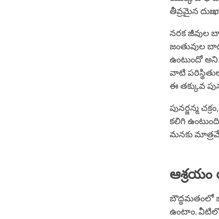
తీవ్రమైన దుఃఖా
నరక జీవుల బ
జంతువుల బాధ
ఉంటుందో అని 
వాటి పరిస్థిత
ఈ తక్కువ పు
పునర్జన్మ చక్
కలిగి ఉంటుంద
మనకు మాత్రమే 
ఆశ్రయం 
బౌద్ధమతంలో 
ఉంటాం. వీటిలో