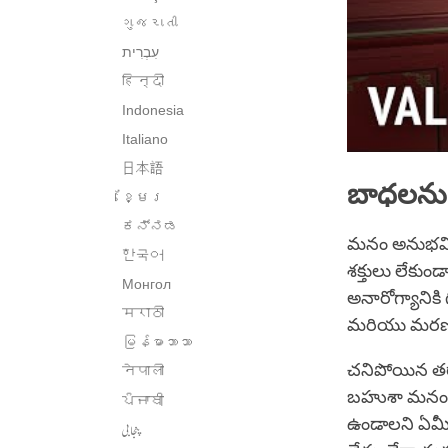
ગુજરાતી
हिन्दी
Indonesia
Italiano
日本語
బాధలను 
ខ្មែរ
ಕನ್ನಡ
మనం అనుభవిం
한국어
శక్తులు లేకుం
Монгол
అనారోగ్యానిక
मराठी
మరియు మర
မြန်မာဘာသာ
చనిపోయిన తర
नेपाली
బహుశా మనం మ
ਪੰਜਾਬੀ
ఉండాలని ఏమీ
پنجابی