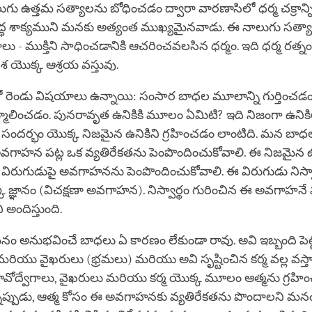
ుగు ఉత్తమ సత్యాలను బోధించడం ద్వారా వారణాసిలో ధర్మ చక్రాన్
ద్ధ శాక్యముని మనకు అత్యంత ముఖ్యమైనవాడు. ఈ నాలుగు సత్యాల
లు - ముక్తిని సాధించడానికి ఆచరించవలసిన ధర్మం. ఇది ధర్మ రత్నం
ిశ యొక్క ఆశ్రయ వస్తువు.
 రెండు విషయాలు ఉన్నాయి: సంసార బాధల మూలాన్ని గుర్తించ
్మూలించడం. పునరావృత ఉనికికి మూలం ఏమిటి? ఇది నిజంగా ఉనికి
ందర్భం యొక్క నిజమైన ఉనికిని గ్రహించడం లాంటిది. మన బాధలన
ఈ అవగాహన పట్ల ఒక వ్యతిరేకతను పెంపొందించుకోవాలి. ఈ నిజమైన ఉన
ి విరుగుడుపై అవగాహనను పెంపొందించుకోవాలి. ఈ విరుగుడు నిస్వా
క్క జ్ఞానం (విచక్షణా అవగాహన). నిస్వార్థం గురించిన ఈ అవగాహ
ి అందిస్తుంది.
 అనుభవించే బాధలు ఏ కారణం లేకుండా రావు. అవి ఇబ్బంది పెట్
మరియు వైఖరులు (భ్రమలు) మరియు అవి సృష్టించిన కర్మ వల్ల వస్త
ే భావోద్వేగాలు, వైఖరులు మరియు కర్మ యొక్క మూలం ఆత్మను గ్రహిం
న్నప్పుడు, ఆత్మ కోసం ఈ అవగాహనకు వ్యతిరేకతను పొందాలని మన