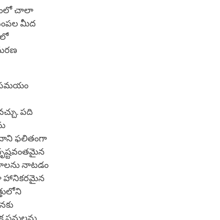
తంలో చాలా
చెంపల మీద
నలో
ి మరణ
రణ సమయం
చ్చు. పది
ను
దాని ఫలితంగా
అదృష్టవంతమైన
్తనాలను నాటడం
రా హానికరమైన
్తులోని
మనకు
ంసక పనులను