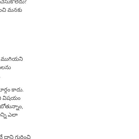
చేసుకోలేదు?
ించి మనకు
 ముగియని
తులను
.
ర్గం కాదు.
ంచి విషయం
బోతున్నాం,
్ని ఎలా
ాని గురించి