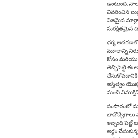
ఉంటుంది. నాల
వివరించిన బు
నిజమైన మార్గా
సురక్షితమైన ద
ధర్మ ఆచరణలో
మూలాన్ని నిర
కోసం మరియు స
తెచ్చిపెట్టే 
చేసుకోవడానిక
అస్తిత్వం యొ
నుంచి విముక్తిన
సంసారంలో మనం
భావోద్వేగాలు 
ఇబ్బంది పెట్ట
అర్థం చేసుకు