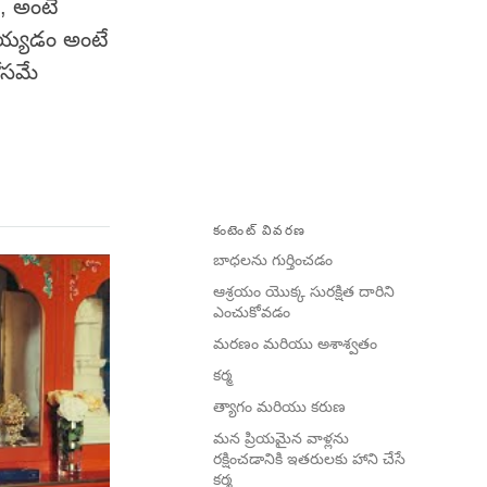
ి, అంటే
చెయ్యడం అంటే
ోసమే
కంటెంట్ వివరణ
బాధలను గుర్తించడం
ఆశ్రయం యొక్క సురక్షిత దారిని
ఎంచుకోవడం
మరణం మరియు అశాశ్వతం
కర్మ
త్యాగం మరియు కరుణ
మన ప్రియమైన వాళ్లను
రక్షించడానికి ఇతరులకు హాని చేసే
కర్మ