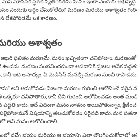
మన మానసిక స్థితికి వ్యతిరేకతను మనం ఇంకా ఎందుకు అభివృద్ధి 
 మనం ఎందుకు అర్థం చేసుకోలేదు? మరణం మరియు అశాశ్వతం గుర
న లేకపోవడమే ఒక కారణం.
రియు అశాశ్వతం
 ఆఖరి ఫలితం మరణమే. మనం ఖచ్చితంగా చనిపోతాం. మరణంతో
ికి ఉండదు. మరణం సంభవించకుండా ఆపడానికి ప్రజలు అనేక పద్ధ
, కానీ అది అసాధ్యం. ఏ మెడిసిన్ మనల్ని మరణం నుంచి కాపాడదు
ాను" అని అనుకోవడం నిజంగా మరణం గురించి ఆలోచించే సరైన మా
రతి ఒక్కరూ చనిపోతారు, కానీ దీని గురించి ఆలోచించడం అంత మ
న పద్ధతి కాదు. అదే విధంగా మనం నాశనం అయిపోతున్నాం, క్షీణించ
ుళ్లిపోతామనే విషయాన్ని తలచుకోవడం సరైనది కాదు. మన పతనాన
ాలో అని మనం ఆలోచించాలి.
వచ్చే భయం మరియు ఆ భయాన్ని ఎలా తొలగించుకోవాలో అనే ద