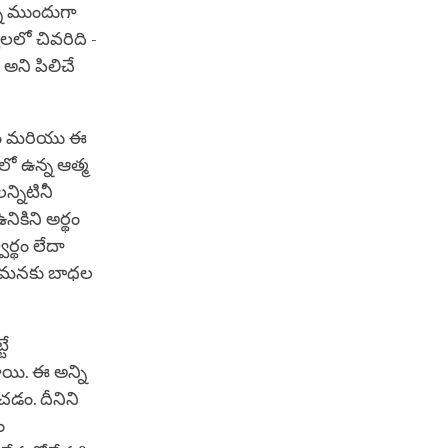
ని ముందుగా
లో చివరిది -
 అని పిలిచే
డం మరియు ఈ
లో ఉన్న ఆత్మ
్నిటినీ
ికిని అర్థం
ర్థం లేదా
నే మనకు బాధల
టే
ాయి. ఈ అన్ని
చడం. దీనిని
ం