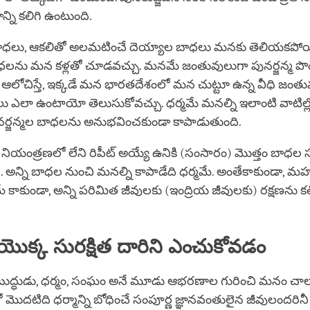
న్ని కలిగి ఉంటుంది.
ాధలు, ఆకలితో అలమటించే దెయ్యాల బాధలు మనకు తెలియకపోయ
లను మన కళ్లతో చూడవచ్చు. మనమే జంతువులుగా పునర్జన్మ పొ
ఆలోచిస్తే, ఇక్కడే మన భారతదేశంలో మన చుట్టూ ఉన్న వీధి జంత
ులు ఎలా ఉంటాయో తెలుసుకోవచ్చు. ధర్మమే మనల్ని ఇలాంటి వాటిల్లోక
నర్జన్మల బాధలను అనుభవించకుండా కాపాడుతుంది.
రం, నియంత్రణలో లేని రిపీట్ అయ్యే ఉనికి (సంసారం) మొత్తం బాధల స
ి. అన్ని బాధల నుంచి మనల్ని కాపాడేది ధర్మమే. అంతేకాకుండా, 
కాకుండా, అన్ని పరిమిత జీవులకు (ఇంద్రియ జీవులకు) రక్షణను కల్ప
యొక్క సురక్షిత దారిని ఎంచుకోవడం
బుద్ధుడు, ధర్మం, సంఘం అనే మూడు ఆభరణాల గురించి మనం చా
 మొదటిది ధర్మాన్ని బోధించే సంపూర్ణ జ్ఞానవంతులైన జీవులందరినీ 