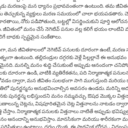
ప్పుడు మరణంపై మన ధ్యానం ప్రభావవంతంగా ఉంటుంది. తమ జీవి
మలను తెచ్చుకున్న వ్యక్తులు మరణ సమయంలో చాలా భయపడతారు. 
ు కారతాయి, నోరు పడిపోతుంది, బట్టల్లో విసర్జించుకుని పూర్తి ఆలోచ
. జీవితంలో మనం చేసే నెగెటివ్ పనుల వల్ల కలిగే భయం లాంటివ
 బాధకు స్పష్టమైన సంకేతాలు.
యంగా, మన జీవితకాలంలో నెగెటివ్ పనులకు దూరంగా ఉంటే, మ
ంగా ఉంటుంది. తల్లిదండ్రుల దగ్గరకు వెళ్లే పిల్లల్లానే ఈ అనుభవం
ి. మనల్ని మనం శుద్ధి చేసుకుంటే అప్పుడు ఆనందంగా చనిపోవ
గాలకు దూరంగా ఉండి, వాటికి వ్యతిరేకతను, పది నిర్మాణాత్మక పనుల
ోవడం ద్వారా, మన జీవితం సులభంగా సాగి ముగుస్తుంది మరియు 
ితిలో పునర్జన్మను అనుభవించాల్సిన అవసరం ఉండదు. మరిన్ని 
ో మనకు పునర్జన్మ లభిస్తుందని మనం నమ్మవచ్చు. ఔషధ మొక్కల విత
ుణాలున్న చెట్లను, విషపూరితమైన చెట్ల విత్తనాలను నాటడం ద్వా
తి చేస్తాం. నిర్మాణాత్మక పనులకు విత్తనాలు నాటితే అప్పుడు భవిష్యత
ో మనం ఆనందాన్ని అనుభవిస్తాం. మానసికంగా మరియు శారీరకంగా 
పరిస్థితులు ఉంటాయి. ధర్మం యొక్క ఈ ప్రాథమిక బోధన - విధ్వ