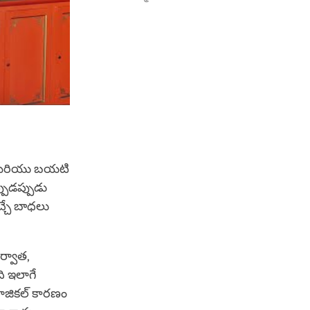
ి మరియు బయటి
్పుడప్పుడు
్చే బాధలు
్వాత,
ి ఇలాగే
ాజికల్ కారణం