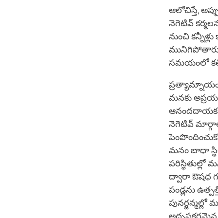
ఆలోచిస్తే, అ
నెగెటివ్ కర్
నుంచి కన్నీళ్ల
మునిగిపోతారు
సమయంలో కలిగే
ప్రత్యామ్నా
మనకు అప్రయత్న
ఆనందదాయకమైనద
నెగెటివ్ మార్
పెంపొందించుక
మనం బాధా స్థ
పరిస్థితుల్ల
ద్వారా ఔషధ గ
పండ్లను ఉత్పత్
పునర్జన్మల్ల
అదృష్టకరమైన 