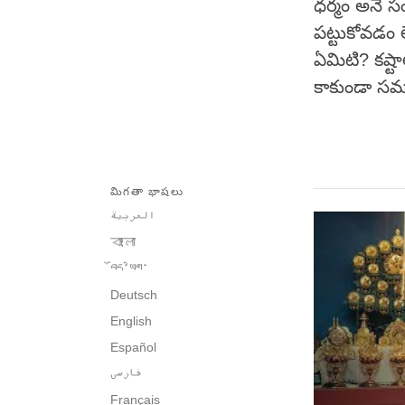
ధర్మం అనే స
పట్టుకోవడం 
ఏమిటి? కష్
కాకుండా సమ
మిగతా భాషలు
العربية
বাংলা
བོད་ཡིག་
Deutsch
English
Español
فارسی
Français