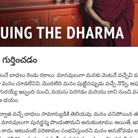
గుర్తించడం
చే బాధలు రెండు రకాలు: మానవులుగా మనకు వెంటనే వచ్చేవ
డా మనం చూడలేనివి. మొదటిది మనం పుట్టినప్పుడు వచ్చే నొప్పి, అప
ి గురయ్యే ఇబ్బంది నుంచి, వయసు పెరగడం మరియు దాని నుంచి వచ
ణ భయం.
్వాత వచ్చే బాధలు సామాన్యుడికి తెలియవు. మనం చనిపోయిన తర
ానవులుగా పునర్జన్మ పొందుతామని అనుకుంటాము. అయితే, ఇద
 కాదు. అటువంటి పరిణామం సంభవిస్తుందని మనం అనుకోవడం ల