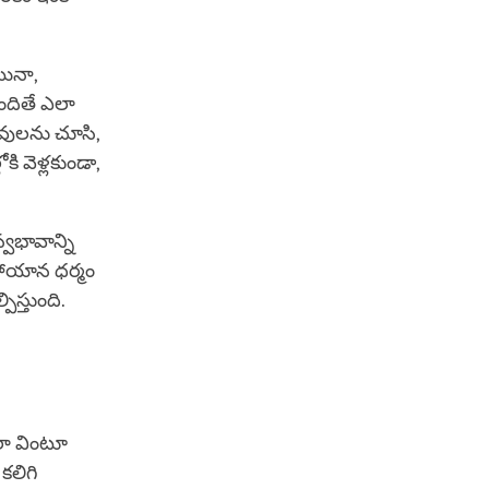
ినా,
ందితే ఎలా
ువులను చూసి,
ి వెళ్లకుండా,
్వభావాన్ని
మహాయాన ధర్మం
ిస్తుంది.
లా వింటూ
కలిగి