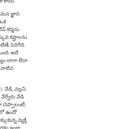
ా కాదు.
ం మన జ్ఞాన
 ఒక
వ్ కర్మను
్కువ కష్టాలను
తే, పెరిగేది
ుంది. అదే
్యం లాగా లేదా
ు నాటిన
వేడి, చల్లని,
ర్వేరు వేడి
 చెప్పాలంటే,
ిలో ఉందో
ుకున్న వ్యక్తి
నరకం ఇంకా