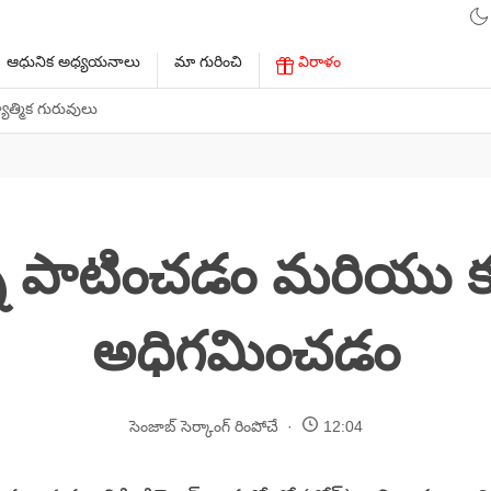
ఆధునిక అధ్యయనాలు
మా గురించి
విరాళం
ాత్మిక గురువులు
్ని పాటించడం మరియు క
అధిగమించడం
సెంజాబ్ సెర్కాంగ్ రింపోచే
12:04