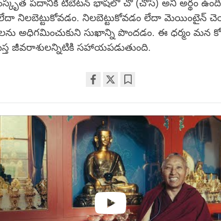
ంస్కృత పదానికి టిబెటన్ భాషలో చో (చోస్) అని అర్థం ఉంద
లేదా నిలబెట్టుకోవడం. నిలబెట్టుకోవడం లేదా మెయింటైన్ 
టాలను అధిగమించుకుని సుఖాన్ని పొందడం. ఈ ధర్మం మన క
స్త జీవరాశులన్నిటికి సహాయపడుతుంది.
Share
Bookmark
on
facebook