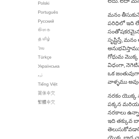
లేదు. లేదా మ
Polski
Português
మనం తీసుకునే 
Русский
పరిధిలో ఇది ల
සිංහල
సంతోషకరమైన ప
தமிழ்
సృష్టిస్తే, మ
అనుభవిస్తాము. 
ไทย
గోధుమ మొక్క మ
Türkçe
విధంగా, నెగెట
Українська
ఒక జంతువుగా మ
اُردو
వాళ్ళము అవ
Tiếng Việt
简体中文
నరకం యొక్క నాల
繁體中文
పక్కన మరియు అ
నరకాలు ఉన్నాయ
ఇది తక్కువ బ
తెలుసుకోవడానిక
యొక్క బాధ చా