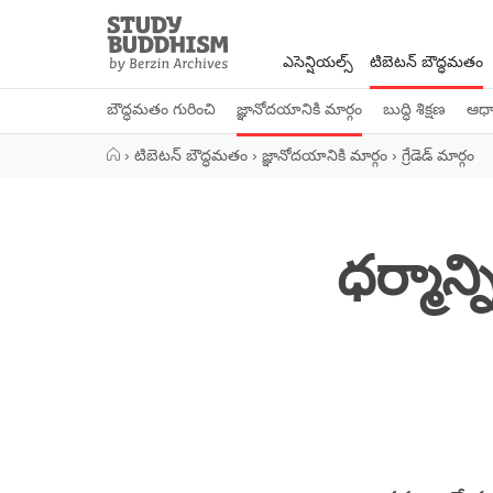
Close
Study
Buddhism
ఎసెన్షియల్స్
టిబెటన్ బౌద్ధమతం
Home
బౌద్ధమతం గురించి
జ్ఞానోదయానికి మార్గం
బుద్ధి శిక్షణ
ఆధ్య
›
టిబెటన్ బౌద్ధమతం
›
జ్ఞానోదయానికి మార్గం
›
గ్రేడెడ్ మార్గం
ధర్మాన