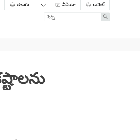
వీడియో
అకౌంట్
Enter
Search
search
term
ష్టాలను