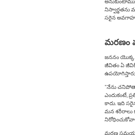
అనుకుంటాము. 
నిస్వార్థతను
సరైన అవగాహ
మరణం మ
జననం యొక్క
జీవితం ఏ జీవ
ఉపయోగిస్తారు
"నేను చనిపోత
ఎందుకంటే, ప్
కాదు. ఇది సరై
మన శరీరాలు క
నిరోధించుకోవ
మరణ సమయంలో 