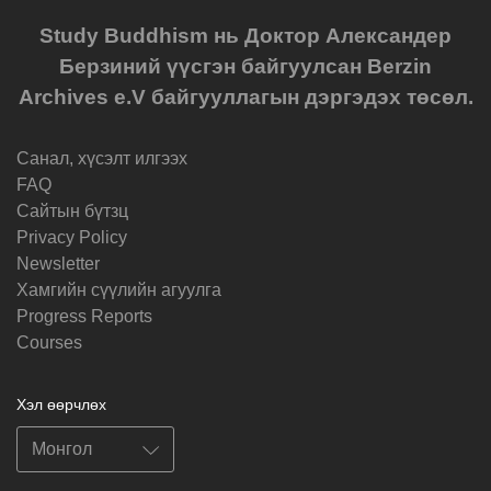
Study Buddhism нь Доктор Александер
Берзиний үүсгэн байгуулсан Berzin
Archives e.V байгууллагын дэргэдэх төсөл.
Санал, хүсэлт илгээх
FAQ
Cайтын бүтзц
Privacy Policy
Newsletter
Хамгийн сүүлийн агуулга
Progress Reports
Courses
Хэл өөрчлөх