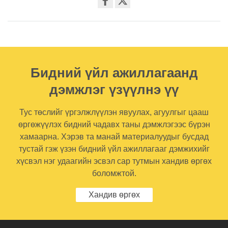
Share
on
facebook
Бидний үйл ажиллагаанд
дэмжлэг үзүүлнэ үү
Тус төслийг үргэлжлүүлэн явуулах, агуулгыг цааш
өргөжүүлэх бидний чадавх таны дэмжлэгээс бүрэн
хамаарна. Хэрэв та манай материалуудыг бусдад
тустай гэж үзэн бидний үйл ажиллагааг дэмжихийг
хүсвэл нэг удаагийн эсвэл сар тутмын хандив өргөх
боломжтой.
Хандив өргөх