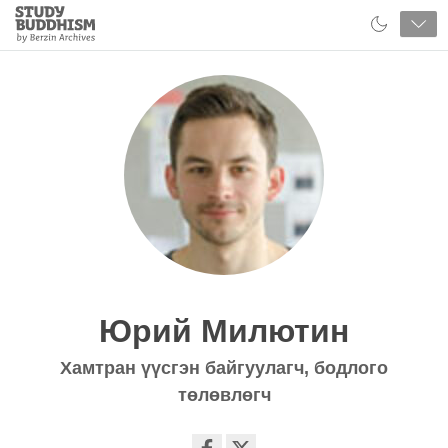
Close
Study
Buddhism
Home
Юрий Милютин
Хамтран үүсгэн байгуулагч, бодлого
төлөвлөгч