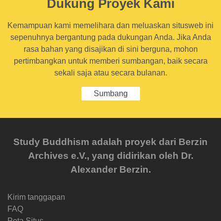
Dukung Proyek Kami
Kemampuan kami memelihara dan meluaskan situsweb ini
sepenuhnya bergantung pada dukungan Anda. Jika Anda
rasa bahan yang disajikan di sini berguna, mohon
pertimbangkan untuk memberi sumbangan, baik secara
sekali saja atau secara bulanan.
Sumbang
Study Buddhism adalah proyek dari Berzin
Archives e.V., yang didirikan oleh Dr.
Alexander Berzin.
Kirim tanggapan
FAQ
Peta Situs