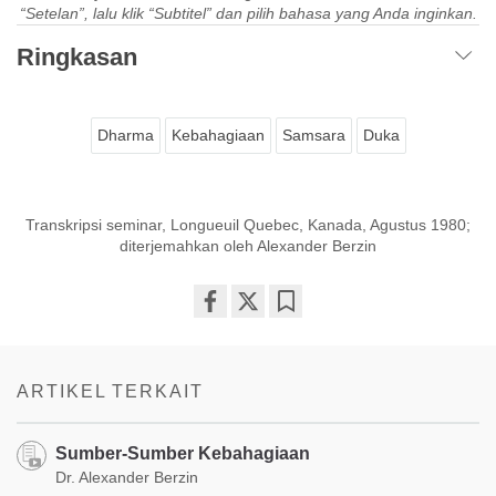
“Setelan”, lalu klik “Subtitel” dan pilih bahasa yang Anda inginkan.
Ringkasan
Dharma
Kebahagiaan
Samsara
Duka
Transkripsi seminar, Longueuil Quebec, Kanada, Agustus 1980;
diterjemahkan oleh Alexander Berzin
Share
Bookmark
on
facebook
ARTIKEL TERKAIT
​Sumber-Sumber Kebahagiaan
Dr. Alexander Berzin