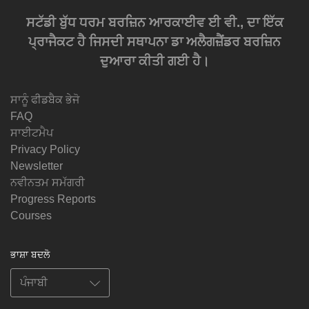
ਸਟੱਡੀ ਬੁੱਧ ਧਰਮ ਬਰਜ਼ਿਨ ਆਰਕਾਈਵ ਈ ਵੀ., ਦਾ ਇੱਕ
ਪ੍ਰਾਜੈਕਟ ਹੈ ਜਿਸਦੀ ਸਥਾਪਨਾ ਡਾ ਅਲੈਗਜ਼ੈਂਡਰ ਬਰਜ਼ਿਨ
ਦੁਆਰਾ ਕੀਤੀ ਗਈ ਹੈ।
ਸਾਨੂੰ ਫੀਡਬੈਕ ਭੇਜੋ
FAQ
ਸਾਈਟਮੈਪ
Privacy Policy
Newsletter
ਨਵੀਨਤਮ ਸਮੱਗਰੀ
Progress Reports
Courses
ਭਾਸ਼ਾ ਬਦਲੋ