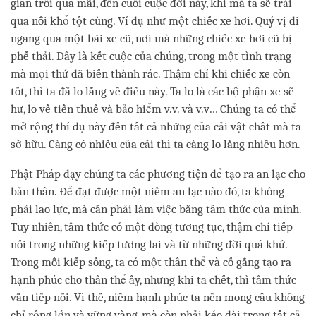
gian trôi qua mãi, đến cuối cuộc đời này, khi mà ta sẽ trải
qua nỗi khổ tột cùng. Ví dụ như một chiếc xe hơi. Quý vị đi
ngang qua một bãi xe cũ, nơi mà những chiếc xe hơi cũ bị
phế thải. Đây là kết cuộc của chúng, trong một tình trạng
mà mọi thứ đã biến thành rác. Thậm chí khi chiếc xe còn
tốt, thì ta đã lo lắng về điều này. Ta lo là các bộ phận xe sẽ
hư, lo về tiền thuế và bảo hiểm v.v. và v.v… Chúng ta có thể
mở rộng thí dụ này đến tất cả những của cải vật chất mà ta
sở hữu. Càng có nhiều của cải thì ta càng lo lắng nhiều hơn.
Phật Pháp dạy chúng ta các phương tiện để tạo ra an lạc cho
bản thân. Để đạt được một niềm an lạc nào đó, ta không
phải lao lực, mà cần phải làm việc bằng tâm thức của mình.
Tuy nhiên, tâm thức có một dòng tương tục, thậm chí tiếp
nối trong những kiếp tương lai và từ những đời quá khứ.
Trong mỗi kiếp sống, ta có một thân thể và cố gắng tạo ra
hạnh phúc cho thân thể ấy, nhưng khi ta chết, thì tâm thức
vẫn tiếp nối. Vì thế, niềm hạnh phúc ta nên mong cầu không
chỉ rộng lớn và vững vàng, mà còn phải kéo dài trong tất cả