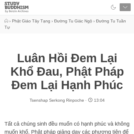
Close
Study
Buddhism
Home
›
Phật Giáo Tây Tạng
›
Đường Tu Giác Ngộ
›
Đường Tu Tuần
Tự
Luân Hồi Đem Lại
Khổ Đau, Phật Pháp
Đem Lại Hạnh Phúc
Tsenshap Serkong Rinpoche
13:04
Tất cả chúng sinh đều muốn có hạnh phúc và không
muốn khổ. Phật pháp giảng dạy các phương tiện để