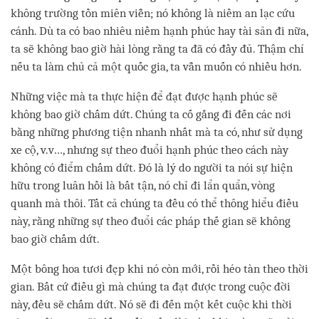
không trường tồn miên viễn; nó không là niềm an lạc cứu
cánh. Dù ta có bao nhiêu niềm hạnh phúc hay tài sản đi nữa,
ta sẽ không bao giờ hài lòng rằng ta đã có đầy đủ. Thậm chí
nếu ta làm chủ cả một quốc gia, ta vẫn muốn có nhiều hơn.
Những việc mà ta thực hiện để đạt được hạnh phúc sẽ
không bao giờ chấm dứt. Chúng ta cố gắng đi đến các nơi
bằng những phương tiện nhanh nhất mà ta có, như sử dụng
xe cộ, v.v…, nhưng sự theo đuổi hạnh phúc theo cách này
không có điểm chấm dứt. Đó là lý do người ta nói sự hiện
hữu trong luân hồi là bất tận, nó chỉ đi lẩn quẩn, vòng
quanh mà thôi. Tất cả chúng ta đều có thể thông hiểu điều
này, rằng những sự theo đuổi các pháp thế gian sẽ không
bao giờ chấm dứt.
Một bông hoa tươi đẹp khi nó còn mới, rồi héo tàn theo thời
gian. Bất cứ điều gì mà chúng ta đạt được trong cuộc đời
này, đều sẽ chấm dứt. Nó sẽ đi đến một kết cuộc khi thời