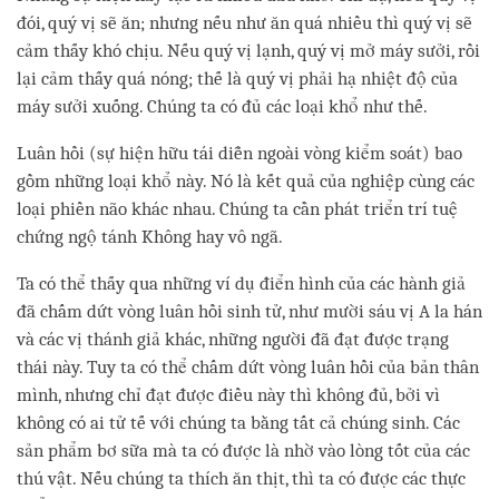
đói, quý vị sẽ ăn; nhưng nếu như ăn quá nhiều thì quý vị sẽ
cảm thấy khó chịu. Nếu quý vị lạnh, quý vị mở máy sưởi, rồi
lại cảm thấy quá nóng; thế là quý vị phải hạ nhiệt độ của
máy sưởi xuống. Chúng ta có đủ các loại khổ như thế.
Luân hồi (sự hiện hữu tái diễn ngoài vòng kiểm soát) bao
gồm những loại khổ này. Nó là kết quả của nghiệp cùng các
loại phiền não khác nhau. Chúng ta cần phát triển trí tuệ
chứng ngộ tánh Không hay vô ngã.
Ta có thể thấy qua những ví dụ điển hình của các hành giả
đã chấm dứt vòng luân hồi sinh tử, như mười sáu vị A la hán
và các vị thánh giả khác, những người đã đạt được trạng
thái này. Tuy ta có thể chấm dứt vòng luân hồi của bản thân
mình, nhưng chỉ đạt được điều này thì không đủ, bởi vì
không có ai tử tế với chúng ta bằng tất cả chúng sinh. Các
sản phẩm bơ sữa mà ta có được là nhờ vào lòng tốt của các
thú vật. Nếu chúng ta thích ăn thịt, thì ta có được các thực