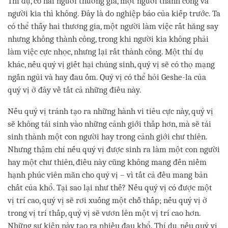
Thí dụ, có hai người thương gia, một người thành công và
người kia thì không. Đây là do nghiệp báo của kiếp trước. Ta
có thể thấy hai thương gia, một người làm việc rất hăng say
nhưng không thành công, trong khi người kia không phải
làm việc cực nhọc, nhưng lại rất thành công. Một thí dụ
khác, nếu quý vị giết hại chúng sinh, quý vị sẽ có thọ mạng
ngắn ngủi và hay đau ốm. Quý vị có thể hỏi Geshe-la của
quý vị ở đây về tất cả những điều này.
Nếu quý vị tránh tạo ra những hành vi tiêu cực này, quý vị
sẽ không tái sinh vào những cảnh giới thấp hơn, mà sẽ tái
sinh thành một con người hay trong cảnh giới chư thiên.
Nhưng thậm chí nếu quý vị được sinh ra làm một con người
hay một chư thiên, điều này cũng không mang đến niềm
hạnh phúc viên mãn cho quý vị – vì tất cả đều mang bản
chất của khổ. Tại sao lại như thế? Nếu quý vị có được một
vị trí cao, quý vị sẽ rơi xuống một chỗ thấp; nếu quý vị ở
trong vị trí thấp, quý vị sẽ vươn lên một vị trí cao hơn.
Những sự kiện này tạo ra nhiều đau khổ. Thí dụ, nếu quý vị