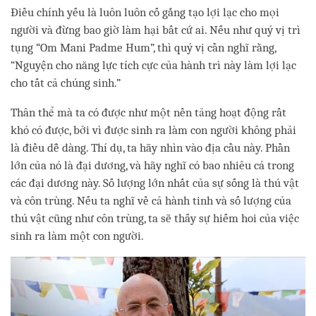
Điều chính yếu là luôn luôn cố gắng tạo lợi lạc cho mọi
người và đừng bao giờ làm hại bất cứ ai. Nếu như quý vị trì
tụng “Om Mani Padme Hum”, thì quý vị cần nghĩ rằng,
“Nguyện cho năng lực tích cực của hành trì này làm lợi lạc
cho tất cả chúng sinh.”
Thân thể mà ta có được như một nền tảng hoạt động rất
khó có được, bởi vì được sinh ra làm con người không phải
là điều dễ dàng. Thí dụ, ta hãy nhìn vào địa cầu này. Phần
lớn của nó là đại dương, và hãy nghĩ có bao nhiêu cá trong
các đại dương này. Số lượng lớn nhất của sự sống là thú vật
và côn trùng. Nếu ta nghĩ về cả hành tinh và số lượng của
thú vật cũng như côn trùng, ta sẽ thấy sự hiếm hoi của việc
sinh ra làm một con người.