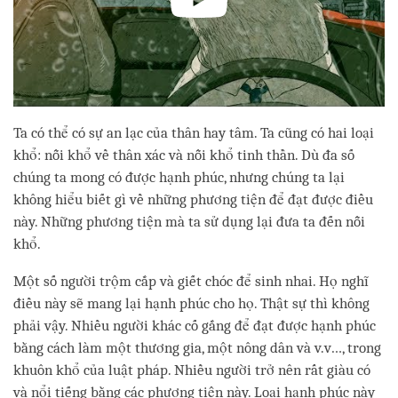
Ta có thể có sự an lạc của thân hay tâm. Ta cũng có hai loại
khổ: nỗi khổ về thân xác và nỗi khổ tinh thần. Dù đa số
chúng ta mong có được hạnh phúc, nhưng chúng ta lại
không hiểu biết gì về những phương tiện để đạt được điều
này. Những phương tiện mà ta sử dụng lại đưa ta đến nỗi
khổ.
Một số người trộm cắp và giết chóc để sinh nhai. Họ nghĩ
điều này sẽ mang lại hạnh phúc cho họ. Thật sự thì không
phải vậy. Nhiều người khác cố gắng để đạt được hạnh phúc
bằng cách làm một thương gia, một nông dân và v.v…, trong
khuôn khổ của luật pháp. Nhiều người trở nên rất giàu có
và nổi tiếng bằng các phương tiện này. Loại hạnh phúc này