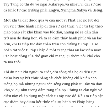
Tây Tạng, có thí dụ về ngài Milarepa, và nhiều vị đại sư cao
cả khác từ các trường phái Kagyu, Nyingma, Sakya và Gelug.
Một khi ta đạt được quả vị của một vị Phật, các nỗ lực đối
với việc thực hành Pháp đi đến sự kết thúc. Việc tu tập theo
giáo pháp rất khó khăn vào lúc đầu, nhưng nó sẽ dần dần
trở nên dễ dàng hơn, và ta sẽ cảm thấy hạnh phúc và an lạc
hơn, khi ta tiếp tục dấn thân trên con đường tu tập. Ta sẽ
hoàn tất việc tu tập Pháp ở một trạng thái an lạc viên mãn.
Các hoạt động của thế gian chỉ mang lại thêm nỗi khổ cho
ta mà thôi.
Thí dụ như khi người ta chết, đời sống của họ đi đến cực
điểm hay sự kết thúc bằng cái chết, không chỉ khiến cho
riêng họ mà những người còn sống cũng phải ưu sầu và đau
khổ, ví dụ như trong đám tang của họ. Chúng ta cần nghĩ về
điều này và áp dụng một cách tu tập nào đó. Nếu ta tiếp cận
cực điểm hay điểm kết thúc của sự hành trì Pháp bằng