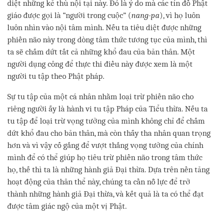
diệt những kẻ thù nội tại này. Đó là ý do mà các tín đồ Phật
giáo được gọi là “người trong cuộc” (
nang-pa
), vì họ luôn
luôn nhìn vào nội tâm mình. Nếu ta tiêu diệt được những
phiền não này trong dòng tâm thức tương tục của mình, thì
ta sẽ chấm dứt tất cả những khổ đau của bản thân. Một
người dụng công để thực thi điều này được xem là một
người tu tập theo Phật pháp.
Sự tu tập của một cá nhân nhằm loại trừ phiền não cho
riêng người ấy là hành vi tu tập Pháp của Tiểu thừa. Nếu ta
tu tập để loại trừ vọng tưởng của mình không chỉ để chấm
dứt khổ đau cho bản thân, mà còn thấy tha nhân quan trọng
hơn và vì vậy cố gắng để vượt thắng vọng tưởng của chính
mình để có thể giúp họ tiêu trừ phiền não trong tâm thức
họ, thế thì ta là những hành giả Đại thừa. Dựa trên nền tảng
hoạt động của thân thể này, chúng ta cần nỗ lực để trở
thành những hành giả Đại thừa, và kết quả là ta có thể đạt
được tâm giác ngộ của một vị Phật.