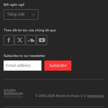
Đổi ngôn ngữ
Theo dõi tin tức của chúng tôi qua
on
on
on
on
facebook
X
soundcloud
youtube
Subscribe to our newsletter
Enter
Subscribe
your
email
Study
© 2003-2026 Berzin Archives e.V.
Impressum
Buddhism
Home