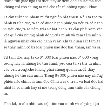
thành tựu giác ngộ thì điều này sẽ đem đến an lạc mà thôi,
không chỉ cho chúng ta mà cho tất cả những người khác.
Ta cần tránh vi phạm mười nghiệp bất thiện. Nếu ta tạo ra
hành vi tích cực, ta sẽ có được hạnh phúc, và nếu ta có hành
vi tiêu cực, ta sẽ nếm trải sự bất hạnh. Ta cần phải xem xét
kết quả của những hành động của mình và xem tâm mình
là nguyên nhân của các hành vi ấy. Khi ta quán sát tâm, ta
sẽ thấy mình có ba loại phiền não độc hại: tham, sân và si.
Từ tam độc này, ta có 84 000 loại phiền não. 84 000 vọng
tưởng này là những kẻ thù chính yếu của ta, vì thế ta nhìn
vào bên trong, chứ không phải chung quanh ta, để thấy
những kẻ thù của mình. Trong 84 000 phiền não này, những
phiền não chính là tam độc đã nêu ra ở trên, và loại độc hại
nhất là vô minh hay si mê trong dòng tâm thức của chúng
ta.
Tóm lại, ta cần nhìn vào nội tâm của mình và cố gắng tận