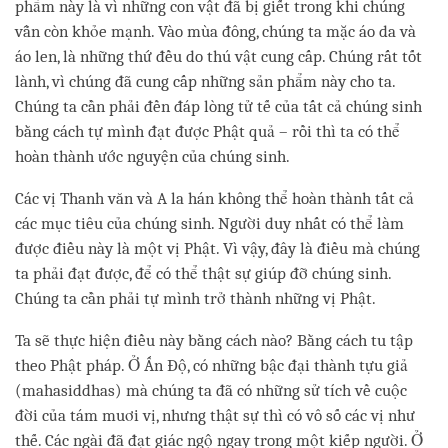
phẩm này là vì những con vật đã bị giết trong khi chúng
vẫn còn khỏe mạnh. Vào mùa đông, chúng ta mặc áo da và
áo len, là những thứ đều do thú vật cung cấp. Chúng rất tốt
lành, vì chúng đã cung cấp những sản phẩm này cho ta.
Chúng ta cần phải đền đáp lòng tử tế của tất cả chúng sinh
bằng cách tự mình đạt được Phật quả – rồi thì ta có thể
hoàn thành ước nguyện của chúng sinh.
Các vị Thanh văn và A la hán không thể hoàn thành tất cả
các mục tiêu của chúng sinh. Người duy nhất có thể làm
được điều này là một vị Phật. Vì vậy, đây là điều mà chúng
ta phải đạt được, để có thể thật sự giúp đỡ chúng sinh.
Chúng ta cần phải tự mình trở thành những vị Phật.
Ta sẽ thực hiện điều này bằng cách nào? Bằng cách tu tập
theo Phật pháp. Ở Ấn Độ, có những bậc đại thành tựu giả
(mahasiddhas) mà chúng ta đã có những sử tích về cuộc
đời của tám muơi vị, nhưng thật sự thì có vô số các vị như
thế. Các ngài đã đạt giác ngộ ngay trong một kiếp người. Ở