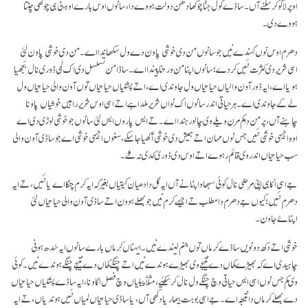
اوپر لاگو کر سکنے آں۔ ساڈے کول جنّا چوکھا دھن دولت ہووے دا، سانوں اوس بارے اوہنی ہی چوکھی چِنتا
ہووے دی۔
دھرم اوس نوں کہندے نیں جو سانوں من دی خوشی پاون دے ول سکھاندا اے۔ من دی خوشی پاون لئی
اسی شریر دی کثرت نئیں کردے؛ سانوں اپنا من ورتنا پیندا اے۔ ساڈا من تسلسل دی اک لمی ڈوری نال بَجھیا
ہویا اے، ایہ ڈور آون والیاں حیاتیاں ول جاوندی اے، اتے پشلیاں حیاتیاں توں آون والی حیاتیاں ول
لے کے جاوندی اے۔ ہر حیاتی اندر سانوں اک نواں شریر ملدا ہے اتے اسی اوس شریر راہیں خوشیاں پاونا
چاہنے آں، پر من دا کم مرن ویلے وی چالو رہندا اے۔ تے ایس پاروں ایس لئی سانوں جو خوشی لوڑی دی اے
اوہ اجیہی خوشی نئیں جس نوں مہان اتے ہمیش دی خوشی آکھیا جا سکے، سغوں اجیہی خوشی اے جو ساڈی آون والی
سب حیاتیاں اندر وی قائم رہوے اتے اوس دی ڈوری کدی نہ ٹُٹے۔
جے اسی اُکا ہی اپنی مرضی نال کوئی سبھاو اپنانے آں ایہ گل دا دھیان کیتیاں بغیر کہ ایہ کرم چنگا اے یا نئیں، تے ایہ
دھرم نئیں؛ کیوں جے دھرم دا مطلب تے اجیہے کرم نیں جو بھلے ہوون اتے ساڈی آون والی حیاتیاں لئی
اپناۓ جاون۔
خوشی اتے دکھ دونویں ساڈے کرماں توں جنم لیندے نیں۔ ایہناں کرماں بارے سانوں ایہ سُدھ ہونی
چاہیدی اے کہ بھیڑے کماں دے نتیجے وی بھیڑے ہوندے نیں اتے چنگے کماں دے نتیجے چنگے ہوندے نیں۔ کوئی
وی کم جس نوں اسی ایس حیاتی وچ چنگے ول نال کر سکئیے، مثلاً پیلیاں وچ فصل اگاونا، ایہ ساڈے پشلیاں حیاتیاں
دے بھلے کرماں دا نتیجہ اے۔ جے اسی بوہت بیمار یا دکھی آں، یا ساڈی حیاتیاں لمیاں نئیں ہوندیاں، تے ایہ