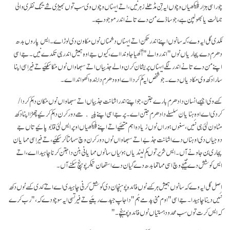
چوراسی ہزار پلیکھیاں وچوں ایہ تِن مڈھلے زہر نیں، اتے ایہناں وچوں وی سب توں بھیڑی شے تنگ نظری والی
جہالت یا بھولپن ہے، جو ساڈے من دے تانے اندر موجود ہے۔
مُکدی گل ایہ وے، کہ سانوں اپنے اندر تکن اتے ایہناں دشمناں نوں مکاون دی لوڑ اے۔ ایس پاروں بدھ
دھرم دے پجاریاں نوں "اندر والے" آکھیا جاوندا اے، کیوں جے اوہ ہمیش اندر ہی تکدے نیں۔ جے اسی
اپنے من دے تانے اندر لُکے ایہناں پریشان کرن والے جذبیاں اتے سبھاواں نوں مُکا سکئیے تے فیر اسی اپنا
سارا دکھ وی مکا دیاں دے۔ جو شخص ایہ کم کردا اے اوہ دھرم دا بندہ اکھواندا اے۔
کسے وی اجیہے انسان دا دھرم بارے جتن، جو اپنے اندر اشانت جذبیاں اتے سبھاواں نوں مُکان دا کم کردا/
کردی اے اوہ ہنایان سلسلے دا دھرم جتن اے۔ پر جے اسی اپنے پلیکھے دور کرن دا کم کرئیے چھڑا اپنا دکھ
مٹاون لئی ہی نئیں، سغوں ہوراں نوں زیادہ اہم متھئیے اتے اپنے پلیکھیاں اوپر ایس لئی قابو پائیے تاں جے
دوجیاں دی اوہناں دے اشانت جذبے اتے سبھاواں نوں دور کرن وچ سہائتا کر سکئیے، تے فیر اسی مہایان
پجاری بن جاونے آں۔ ایس شریر توں کم لیندیاں ہوئیاں سانوں مہایانی بنن دا جتن کرنا چاہیدا اے، اتے
ایس کوشش دے نتیجے وچ اسی مہاتما بدھ دے گیان دے استھان تیکر پوہنچ سکنے آں۔
اصل گل ایہ وے کہ سانوں ہمیش ہر کسے نوں فائدہ پوہنچان دی کوشش کرنی چاہیدی اے اتے کدی کسے نوں دکھ
نئیں دینا چاہیدا۔ جے اسی "اوم منی پدمے ہُم" دا جاپ جپدے رہئیے تے فیر تسی ایہ سوچو دے کہ ،"رب کرے
کہ ایس کرت توں سب محدود ہستیاں نوں فائدہ پوہنچے۔"