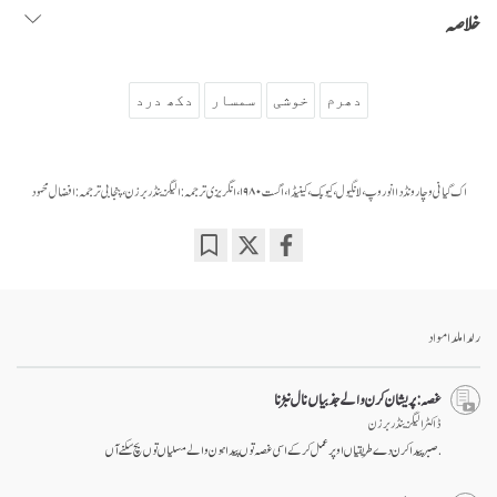
خلاصہ
دھرم
خوشی
سمسار
دکھ درد
اک گیانی وچار ونڈ دا انوروپ، لانگیول، کیوبک، کینیڈا، اگست ۱۹۸۰، انگریزی ترجمہ: الیگزینڈر برزن، پنجابی ترجمہ: افضال محمود
Bookmark
Share
on
facebook
رلدا ملدا مواد
غصہ: پریشان کرن والے جذبیاں نال نبڑنا
ڈاکٹر الیگزینڈر برزن
.صبر پیدا کرن دے طریقیاں اوپر عمل کر کے اسی غصہ توں پیدا ہون والے مسلیاں توں بچ سکنے آں