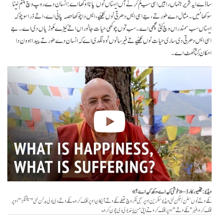
ساڈے ایہ شریر جنہاں راہیں اسی سب کم کرنے آں ایہناں نوں پانا اوکھا اے: انسان دے روپ وچ جنم لینا
سوکھا نئیں۔ مثال دے طور تے، جے اسی ایس دھرتی نوں تکئیے، ایس دا چوکھا حصہ پانی اے، اتے ذرا سوچو کہ
ایہناں سب سمندراں وچ کِنّی مچھی اے۔ سب توں چوکھی حیات جانوراں اتے کیڑے مکوڑیاں دی اے۔ جے
اسی ایس دھرتی دی ساری حیات نوں تکئیے تے فیر سانوں ٹوہ لگدی اے کہ انسان دے طور تے پیدا ہوون دا
امکان کِنّا گھٹ اے۔
ویڈیو: میتھیو رکارڈ – «خوشی کیہ اے، دکھ کیہ اے؟»
نکے وشے نوں سنن/تکن لئی ویڈیو سکرین اوپر سجی نکر وچ تھلے نکے وشے آئیکان اوپر کلک کرو۔ نکے وشے دی بولی بدلن لئی "سیٹنگز" اوپر
کلک کرو، فیر "نکے وشے" اوپر کلک کرو تے اپنی من پسند بولی دی چون کرو۔