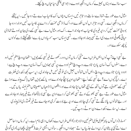
سب ساڈے اوہناں بھیڑے کرماں دا نتیجہ ہووے دا جو اسی پشلی حیاتیاں وچ کیتے۔
مثال دے طور تے، تہاڈے سامنے دو تاجر نیں، ایہناں وچوں اک کامیاب اے تے دوجا نئیں۔ ایہ پشلے
کرماں دا نتیجہ اے۔ تسی دو تاجراں نوں تکدے او، اک ڈاڈھی محنت کردا اے پر کامیاب نئیں ہوندا، دوجا
بوہتی محنت نئیں کردا پر فیر وی کامیاب ہو جاوندا اے۔ اک ہور مثال اے، جے تسی کسے دی جان لوو تے تہاڈی
حیاتی چھوٹی ہووے دی اتے تسی بیمار ہو جاؤ دے۔ تسی ایہناں سب سمسیاواں بارے ایتھے گیشے لاسے کولوں
پُوچھ سکدے او۔
جے تسی اپنے آپ نوں ایس طراں دے منفی کرماں توں دور رکھو، تے فیر تسی کسے نِیویں استھان وچ جنم نئیں لوو
دے، سغوں اک انسان یا دیوتا دے روپ وچ جنم لوو دے، پر تسی بھاویں اک انسان دے روپ وچ پیدا
ہووو یا دیوتا دے روپ وچ، ایس توں تہانوں ہمیش دی خوشی نئیں مل جاوندی۔ ایہ سب کجھ دکھ دی فطرت
اے۔ انج کیوں اے؟ جے تسی کسے اُچے استھان اوپر پوہنچ جاوندے او، یا کسے نیویں تھاں ڈِگ پیندے او؛ جے
تسی کسے معمولی رتبے توں اُٹھ کے اُچی تھاں اپڑ جاوندے او، ایتھوں ڈاڈھیاں مصیبتاں جنم لیندیاں نیں۔
مثال دے طور تے، جے تسی بھوکے او تے تسی بھوجن کردے او؛ پر جے تسی بوہتا کھا لو تے فیر بیمار ہو جاوندے
او۔ جے تہانوں پالا لگے تے تسی گرمی چاہندے او، پر جے بوہت گرمی ہو جاوے تے فیر ٹھنڈ دی لوڑ پیندی
اے۔ ایہ سارے دکھ دے ون سونّے روپ نیں۔
سمسار (وس توں باہر گھڑی مُڑی جنم لین والا وجود) ایس طراں دے دکھاں دا ہی نام اے۔ ایہ کرماں دا حاصل
اے اتے کئی پریشان کرن والے جذبیاں اتے سبھاواں دا نتیجہ۔ سانوں اجیہی سُرت (نکھیڑلی پچھان) دی اُگوائی