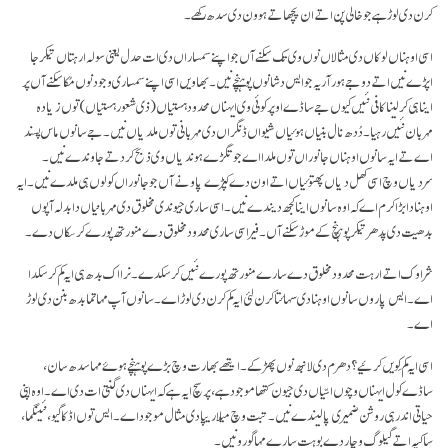
کرن دی لوڑ ہے جو خالی پن اتے ان پچھاتے ہوون دی سدھ رکھے۔
اسی اوہناں لوکاں دی مثالاں نوں وی تک سکنے آں جو اپنے سمساراں دی ات حدل یعنی سولہ ارہتاں تیکر جا
اپڑے نیں اتے دوجے ہور آریہ جو ایس دشا نوں پوہنچے نیں۔ بھاویں اسی اپنے سمساری وجود نوں مُکا سکنے آں پر
اینا ہی کر لینا کافی نئیں کیوں جے ساڈے اوپر کوئی وی ایہناں محدود ہستیاں (ذی شعور ہستیاں) توں زیادہ
مہربان نئیں رہیا۔ دُدھ نال بنیاں ہوئیاں شیواں ڈنگراں دی مہربانی توں ملدیاں نیں۔ جے سانوں ماس پسند
اے تے ایہ سانوں اوہناں جانوراں توں ملدا اے جو تگڑے ہوندیاں وی ذبح کر دتے جاوندے نیں۔
سردیاں وچ اسی کھل دیاں پھتوئیاں اتے اون دے کپڑے پاونے آں جو جانوراں کولوں ہی ملدے نیں۔ ایہ
اوہنا دا بڑا کرم اے کہ اوہ سانوں اینا کجھ دیندے نیں۔ اسی ساری جیوندی مخلوق دی مہربانیاں دا بدلہ آپوں
بدھیت دی پدھر تیکر پوہنچ کے موڑ سکنے آں۔ فیر اسی ساری محدود مخلوق دے منورتھ پورے کر سکاں دے۔
شراوک اتے ارہت محدود مخلوق دے سارے منورتھ پورے نئیں کرسکدے۔ نرا اک بدھ ہی ایہ کم کر سکدا
اے۔ ایس پاروں سانوں اوہنا دی سہائتا کرن لئی ایہ کم کرن دی لوڑ اے۔ سانوں آپ مہاتما بدھ بنن دی لوڑ
اے۔
اسی ایہ کم کِویں کرئیے؟ دھرم دی لانبھ نوں پھڑ کے۔ ایتھے بھارت وچ بڑے پوہنچے ہوۓ مہا سدھ سان،
ساڈے کول ایہناں وچوں اسّیاں دی جیون کتھا موجود ہے، پر سچ ایہ ہے کہ ایہناں دی گنتی ات دی اے۔ اوہ اپنی
حیاتی اندر ہی روشن ضمیری پا لیندے نیں۔ تبت وچ میلاریپا دی مثال موجود اے۔ ایس توں اڈ کاگیو، نئینگما،
ساکیہ اتے گیلوگ وچار دے بوہت سارے مہا گورو نیں۔