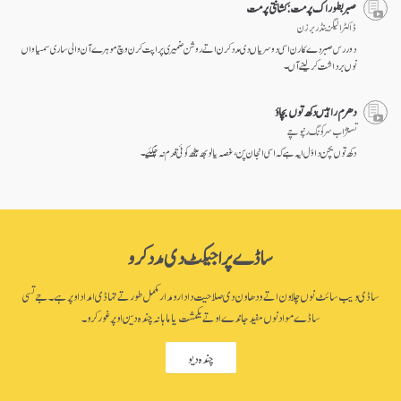
صبر بطور اک پرمت: کشانتی پرمت
ڈاکٹر الیگزینڈر برزن
دور رس صبر دے کارن اسی دوسریاں دی مدد کرن اتے روشن ضمیری پراپت کرن وچ موہرے آن والی ساری سمسیاواں
نوں برداشت کر لینے آں۔
دھرم راہیں دکھ توں بچاؤ
تسنژاب سرکونگ رنپوچے
دکھ توں بچن دا وَل ایہ ہے کہ اسی انجان پن، غصہ یا لوبھ ہیٹھ کوئی قدم نہ چُکئیے۔
ساڈے پراجیکٹ دی مدد کرو
ساڈی ویب سائٹ نوں چلاون اتے ودھاون دی صلاحیت دا دارومدار مکمل طور تے تہاڈی امداد اوپر ہے۔ جے تسی
ساڈے مواد نوں مفید جاندے او تے یکمشت یا ماہانہ چندہ دین اوپر غور کرو۔
چندہ دیو