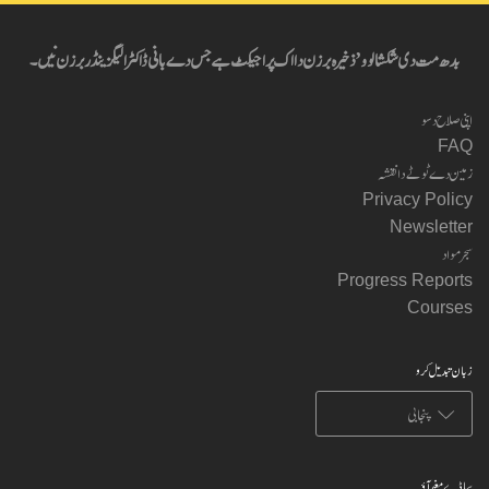
بدھ مت دی شکشا لوو’ ذخیرہ برزن دا اک پراجیکٹ ہے جس دے بانی ڈاکٹر الیگزینڈر برزن نیں۔
اپنی صلاح دسو
FAQ
زمین دے ٹوٹے دا نقشہ
Privacy Policy
Newsletter
سجر مواد
Progress Reports
Courses
زبان تبدیل کرو
ساڈے مغر آؤ