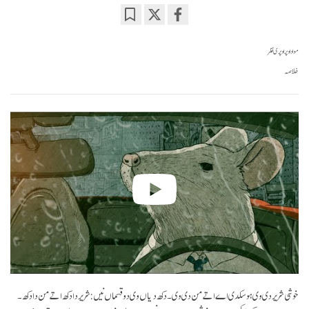
Bookmark
Share
on
مواد اوپر اوپری نظر
facebook
خلاصہ
خوشی شریر دی وی ہو سکدی اے اتے من دی وی۔ دکھ دیاں وی دو قسماں نیں: شریر دا دکھ اتے من دا دکھ ۔