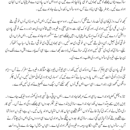
ساڈے وچوں چوکھے لوکیں بھاویں خوشی پانا چاہندے نیں، پر اوہ ایس نوں پاون دے طریقیاں توں انجان
ہوندے نیں۔ جو طریقے اسی اپناونے آں، اوہ سانوں دکھ ول لے جاوندے نیں۔
کجھ لوک روزی کمان لئی لُٹ مار اتے قتل کردے نیں۔ اوہ سوچدے نیں کہ ایس توں اوہناں نوں خوشی ملے
دی۔ ایہ گل انج نئیں ہوندی۔ ہور کئی لوک تجارت، واہی بیجی، وغیرہ راہیں قانون دی حد اندر رہ کے خوشی پاون
دا جتن کردے نیں۔ کئی لوک ایہناں طریقیاں راہیں چوکھے امیر اتے مشہور ہو جاوندے نیں۔ ایس طراں دی
خوشی کوئی ہمیش رہن والی شے نئیں، ایہ خوشی دی حد نئیں۔ اسی بھاویں کِنّی وی خوشی اتے مال اسباب اکٹھا کر
لئیے، ساڈی کدی وی تسلی نئیں ہوندی کہ ساڈے کول بوہت کجھ اے۔ جے اسی اک پورے دیش دے مالک وی
بن جائیے، فیر وی سانوں ہور دی طلب رہوے دی۔
خوشی پاون لئی اسی جو کم کرنے آں اوہ کدی نئیں مُکدا۔ اسی تیز توں تیز وسیلے مثلاً کار وغیرہ تے سفر کرنے آں – ایہو
جئی دوڑ دا کوئی انت نئیں۔ ایس پاروں سیانے کہندے نیں کہ سمساری وجود دی کوئی منزل نئیں، ایہ گول چکر
وانگوں گھمدا ہی رہندا اے۔ اسی سب ایس گل نوں سمجھ سکنے آں: جگ دے بکھیڑے کدی نئیں مُکدے۔
تازہ پھُل کھلیا ہوندا اے، باسی ہو کے مرجھا جاوندا اے۔ ایس حیاتی وچ تسی جو وی کھٹو، اوہ اخیر مُک جاوے دا۔
جویں جویں سمے بیتدا اے ایہ مُکدا جاوندا اے، ساڈی جِند دے اخیر تیکر جدوں اسی چوکھے روگی ہونے آں۔ تسی کار
دی مثال لے لو۔ کدی کباڑ خانے کولوں لہنگو جتھے پرانیاں کاراں سُٹیاں ہوندیاں نیں۔ ایہ ہے اخیر، ایہ اوہ دَشا
ہے جتھے ہر شے کوڑا کباڑ بن گئی اے۔ ساڈی کار جدوں چنگے حال ہوندی اے اسی اودوں وی ایس دی چنتا کرنے
آں۔ سانوں ایدے ٹُٹن پجن، لگان، بیمہ، وغیرہ دی فکر ہوندی اے۔ اسی ایہ مثال اپنے سارے مال دولت