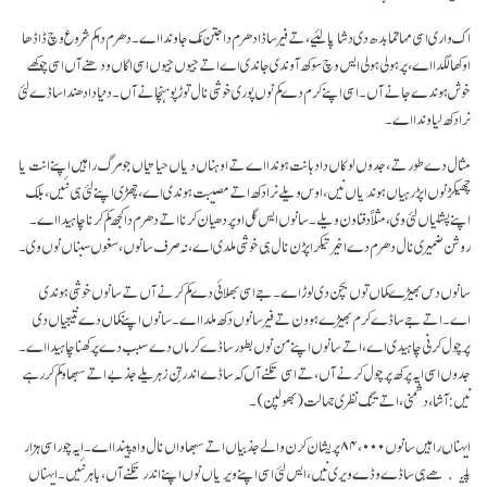
اک واری اسی مہاتما بدھ دی دشا پا لئیے، تے فیر ساڈا دھرم دا جتن مُک جاوندا اے۔ دھرم دا کم شروع وچ ڈاڈھا
اوکھا لگدا اے، پر ہولی ہولی ایس وچ سوکھ آوندی جاندی اے اتے جیوں جیوں اسی اگاں ودھنے آں اسی چوکھے
خوش ہوندے جانے آں۔ اسی اپنے کرم دے کم نوں پوری خوشی نال توڑ پوہنچانے آں۔ دنیا دا دھندا ساڈے لئی
نرا دکھ لیاوندا اے۔
مثال دے طور تے، جدوں لوکاں دا دہانت ہوندا اے تے اوہناں دیاں حیاتیاں جو مرگ راہیں اپنے انت یا
چھیکڑ نوں اپڑ رہیاں ہوندیاں نیں، اوس ویلے نرا دکھ اتے مصیبت ہوندی اے، چھڑی اپنے لئی ہی نئیں، بلک
اپنے پشلیاں لئی وی، مثلاً دفناون ویلے۔ سانوں ایس گل اوپر دھیان کرنا اتے دھرم دا کجھ کم کرنا چاہیدا اے۔
روشن ضمیری نال دھرم دے اخیر تیکر اپڑن نال ہی خوشی ملدی اے، نہ صرف سانوں، سغوں سبناں نوں وی۔
سانوں دس بھیڑے کماں توں بچن دی لوڑ اے۔ جے اسی بھلائی دے کم کرنے آں تے سانوں خوشی ہوندی
اے۔ اتے جے ساڈے کرم بھیڑے ہوون تے فیر سانوں دکھ ملدا اے۔ سانوں اپنے کماں دے نتیجیاں دی
پرچول کرنی چاہیدی اے، اتے سانوں اپنے من نوں بطور ساڈے کرماں دے سبب دے پرکھنا چاہیدا اے۔
جدوں اسی ایہ پرکھ پرچول کر نے آں، تے اسی تکنے آں کہ ساڈے اندر تِن زہریلے جذبے اتے سبھاو کم کر رہے
نیں: آشا، دشمنی، اتے تنگ نظری جہالت (بھولپن)۔
ایہناں راہیں سانوں۸۴،۰۰۰ پریشان کرن والے جذبیاں اتے سبھاواں نال واہ پیندا اے۔ ایہ چوراسی ہزار
پلیکھے ہی ساڈے وڈے ویری نیں، ایس لئی اسی اپنے ویریاں نوں اپنے اندر تکنے آں، باہر نئیں۔ ایہناں