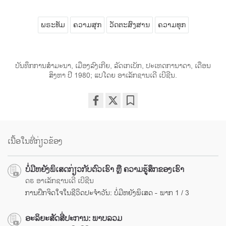
ພຣະທັມ
ຄວາມສຸກ
ວັດຕະສົງສານ
ຄວາມທຸກ
ບັນທຶກການສຳມະນາ, ເມືອງລົງເກີຍ, ລັດເກເບັກ, ປະເທດການາດາ, ເດືອນ
ສິງຫາ ປີ 1980; ແປໂດຍ ອາເລັກຊານເດີ ເບີຊີນ.
Share
Bookmark
on
facebook
ເນື້ອໃນທີ່ກ່ຽວຂ້ອງ
ບໍ່ມີຫຍັງພິເສດກ່ຽວກັບຕົວເຮົາ ຫຼື ຄວາມຮູ້ສຶກຂອງເຮົາ
ດຣ ອາເລັກຊານເດີ ເບີຊີນ
ການຝຶກຈິດໃຈໃນຊີວິດປະຈຳວັນ: ບໍ່ມີຫຍັງພິເສດ - ພາກ 1 / 3
ອະລິຍະສັດສີ່ປະການ: ພາບລວມ