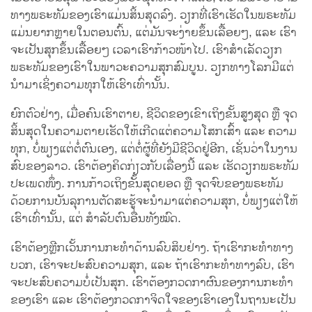
ທາງພຣະທັມຂອງເຮົາແມ່ນສິ້ນສຸດລົງ. ວຽກທີ່ເຮົາເຮັດໃນພຣະທັມ
ແມ່ນຍາກຫຼາຍໃນຕອນຕົ້ນ, ແຕ່ມັນຈະງ່າຍຂຶ້ນເລື້ອຍໆ, ແລະ ເຮົາ
ຈະເປັນສຸກຂຶ້ນເລື້ອຍໆ ເວລາເຮົາກ້າວໜ້າໄປ. ເຮົາສຳເລັດວຽກ
ພຣະທັມຂອງເຮົາໃນພາວະຄວາມສຸກສົມບູນ. ວຽກທາງໂລກມີແຕ່
ນຳມາເຊິ່ງຄວາມທຸກໃຫ້ເຮົາເທົ່ານັ້ນ.
ຍົກຕົວຢ່າງ, ເມື່ອຄົນເຮົາຕາຍ, ຊີວິດຂອງເຂົາເຖິງຂັ້ນສູງສຸດ ຫຼື ຈຸດ
ສິ້ນສຸດໃນຄວາມຕາຍເຮັດໃຫ້ເກີດແຕ່ຄວາມໂສກເສົ້າ ແລະ ຄວາມ
ທຸກ, ບໍ່ພຽງແຕ່ຕໍ່ຕົນເອງ, ແຕ່ຕໍ່ຜູ້ທີ່ຍັງມີຊີວິດຢູ່ອີກ, ເຊັ່ນວ່າໃນງານ
ສົບຂອງລາວ. ເຮົາຕ້ອງຄິດກ່ຽວກັບເລື່ອງນີ້ ແລະ ເຮັດວຽກພຣະທັມ
ປະເພດໜຶ່ງ. ການກ້າວເຖິງຂັ້ນສຸດຍອດ ຫຼື ຈຸດຈົບຂອງພຣະທັມ
ດ້ວຍການບັນລຸການຕັດສະຮູ້ຈະນຳມາແຕ່ຄວາມສຸກ, ບໍ່ພຽງແຕ່ໃຫ້
ເຮົາເທົ່ານັ້ນ, ແຕ່ ສຳລັບຕົນອື່ນທັງໝົດ.
ເຮົາຕ້ອງຫຼີກເວັ້ນການກະທຳດ້ານລົບສິບຢ່າງ. ຖ້າເຮົາກະທຳທາງ
ບວກ, ເຮົາຈະປະສົບຄວາມສຸກ, ແລະ ຖ້າເຮົາກະທຳທາງລົບ, ເຮົາ
ຈະປະສົບຄວາມບໍ່ເປັນສຸກ. ເຮົາຕ້ອງກວດກາຜົນຂອງການກະທຳ
ຂອງເຮົາ ແລະ ເຮົາຕ້ອງກວດກາຈິດໃຈຂອງເຮົາເອງໃນຖານະເປັນ