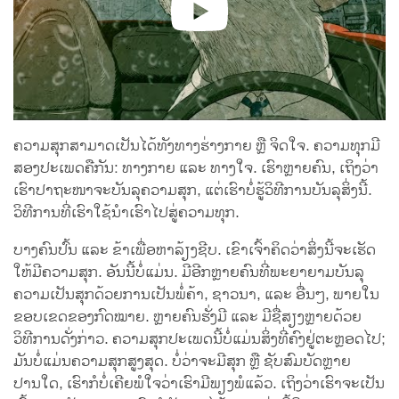
ຄວາມສຸກສາມາດເປັນໄດ້ທັງທາງຮ່າງກາຍ ຫຼື ຈິດໃຈ. ຄວາມທຸກມີ
ສອງປະເພດຄືກັນ: ທາງກາຍ ແລະ ທາງໃຈ. ເຮົາຫຼາຍຄົນ, ເຖິງວ່າ
ເຮົາປາຖະໜາຈະບັນລຸຄວາມສຸກ, ແຕ່ເຮົາບໍ່ຮູ້ວິທີການບັນລຸສິ່ງນີ້.
ວິທີການທີ່ເຮົາໃຊ້ນຳເຮົາໄປສູ່ຄວາມທຸກ.
ບາງຄົນປົ້ນ ແລະ ຂ້າເພື່ອຫາລ້ຽງຊີບ. ເຂົາເຈົ້າຄິດວ່າສິ່ງນີ້ຈະເຮັດ
ໃຫ້ມີຄວາມສຸກ. ອັນນີ້ບໍ່ແມ່ນ. ມີອີກຫຼາຍຄົນທີ່ພະຍາຍາມບັນລຸ
ຄວາມເປັນສຸກດ້ວຍການເປັນພໍ່ຄ້າ, ຊາວນາ, ແລະ ອື່ນໆ, ພາຍໃນ
ຂອບເຂດຂອງກົດໝາຍ. ຫຼາຍຄົນຮັ່ງມີ ແລະ ມີຊື່ສຽງຫຼາຍດ້ວຍ
ວິທີການດັ່ງກ່າວ. ຄວາມສຸກປະເພດນີ້ບໍ່ແມ່ນສິ່ງທີ່ຄົງຢູ່ຕະຫຼອດໄປ;
ມັນບໍ່ແມ່ນຄວາມສຸກສູງສຸດ. ບໍ່ວ່າຈະມີສຸກ ຫຼື ຊັບສົມບັດຫຼາຍ
ປານໃດ, ເຮົາກໍບໍ່ເຄີຍພໍໃຈວ່າເຮົາມີພຽງພໍແລ້ວ. ເຖິງວ່າເຮົາຈະເປັນ