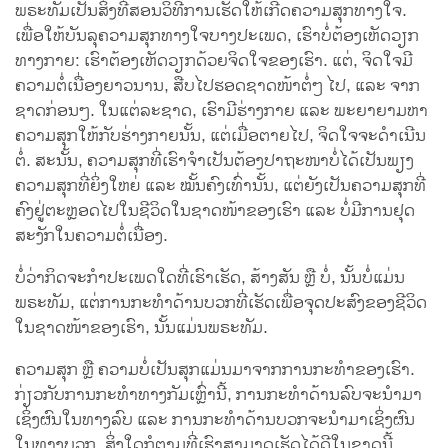
ພຣະທັມເປັນສິ່ງທີ່ສອນວິທີການເຮັດໃຫ້ເກີດຄວາມສຸກທາງໃຈ.
ເພື່ອໃຫ້ບັນລຸຄວາມສຸກທາງໃຈບາງປະເພດ, ເຮົາບໍ່ຕ້ອງເຫັດວຽກ
ທາງກາຍ: ເຮົາຕ້ອງເຫັດວຽກດ້ວຍຈິດໃຈຂອງເຮົາ. ແຕ່, ຈິດໃຈມີ
ຄວາມຕໍ່ເນື່ອງຍາວນານ, ສືບໄປຮອດຊາດໜ້າຕໍ່ໆ ໄປ, ແລະ ຈາກ
ຊາດກ່ອນໆ. ໃນແຕ່ລະຊາດ, ເຮົາມີຮ່າງກາຍ ແລະ ພະຍາຍາມຫາ
ຄວາມສຸກໃຫ້ກັບຮ່າງກາຍນັ້ນ, ແຕ່ເມື່ອຕາຍໄປ, ຈິດໃຈຈະດຳເນີນ
ຕໍ່. ສະນັ້ນ, ຄວາມສຸກທີ່ເຮົາຈຳເປັນຕ້ອງປາຖະໜາບໍ່ໄດ້ເປັນພຽງ
ຄວາມສຸກທີ່ຍິ່ງໃຫຍ່ ແລະ ໝັ້ນຄົງເທົ່ານັ້ນ, ແຕ່ຍັງເປັນຄວາມສຸກທີ່
ຄົງຢູ່ຕະຫຼອດໄປໃນຊີວິດໃນຊາດໜ້າຂອງເຮົາ ແລະ ບໍ່ມີການຢຸດ
ສະງັກໃນຄວາມຕໍ່ເນື່ອງ.
ບໍ່ວ່າກິດຈະກຳປະເພດໃດທີ່ເຮົາເຮັດ, ສ້າງສັນ ຫຼື ບໍ່, ນັ້ນບໍ່ແມ່ນ
ພຣະທັມ, ແຕ່ການກະທຳດ້ານບວກທີ່ເຮັດເພື່ອຈຸດປະສົງຂອງຊີວິດ
ໃນຊາດໜ້າຂອງເຮົາ, ນັ້ນແມ່ນພຣະທັມ.
ຄວາມສຸກ ຫຼື ຄວາມບໍ່ເປັນສຸກແມ່ນມາຈາກການກະທຳຂອງເຮົາ.
ກ່ຽວກັບການກະທຳທາງກັມເຫຼົ່ານີ້, ການກະທຳດ້ານລົບຈະນຳມາ
ເຊິ່ງຜົນໃນທາງລົບ ແລະ ການກະທຳດ້ານບວກຈະນຳມາເຊິ່ງຜົນ
ໃນທາງບວກ. ສິ່ງໃດກໍຕາມທີ່ເຮົາສາມາດເຮັດໄດ້ດີໃນຊາດນີ້,