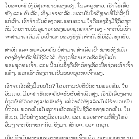
ໃນຂະນະທີ່ຍັງມີສຸຂະພາບແຂງແຮງ. ໃນລະດູໜາວ, ເຮົາໃສ່ເສື້ອ
ໜັງ ແລະ ຂົນສັດ, ເຊິ່ງມາຈາກສັດ. ພວກມັນໃຈດີຫຼາຍທີ່ໃຫ້ສິ່ງນີ້
ແກ່ເຮົາ. ເຮົາຈຳເປັນຕ້ອງຕອບແທນຄວາມໃຈດີຂອງສິ່ງມີຊີວິດທຸກ
ຕົນໂດຍການບັນລຸພາວະຂອງພຣະພຸດທະເຈົ້າເອງ - ຈາກນັ້ນເຮົາ
ຈະສາມາດເຕີມເຕັມເປົ້າໝາຍຂອງສິ່ງຂີດຈຳກັດທີ່ມີຊີວິດທຸກຕົນ.
ສາວົກ ແລະ ພຣະອໍຣະຫັນ ບໍ່ສາມາດສຳເລັດເປົ້າໝາຍທັງຫມົດ
ຂອງສິ່ງຈຳກັດທີ່ມີຊີວິດໄດ້. ຜູ້ດຽວທີ່ສາມາດເຮັດສິ່ງນີ້ແມ່ນ
ພຣະພຸດທະເຈົ້າ, ແລະ ນີ້ແມ່ນສິ່ງທີ່ເຮົາຕ້ອງເຮັດເພື່ອຊ່ວຍເຂົາເຈົ້າ
ແທ້ໆ. ພວກເຮົາຕ້ອງກາຍເປັນພຣະພຸດທະເຈົ້າເອງ.
ເຮົາຈະເຮັດສິ່ງນີ້ແນວໃດ? ໂດຍການປະຕິບັດຕາມພຣະທັມ. ໃນ
ອິນເດຍ, ມີມະຫາສິດທະທີ່ປະສົບຜົນສຳເລັດສູງ, ເຮົາມີເລື່ອງລາວ
ກ່ຽວກັບຊີວິດຂອງແປດສິບອົງ, ແຕ່ວ່າຕົວຈິງແລ້ວມັນມີຈຳນວນນັບ
ບໍ່ຖ້ວນ. ພວກເພິ່ນບັນລຸການຕັດສະຮູ້ໃນຊີວິດຂອງພວກເພິ່ນ. ໃນ
ທິເບດ, ມີຕົວຢ່າງຂອງມິລະເຣປະ, ແລະ ພຣະອາຈານທີ່ຍິ່ງໃຫຍ່
ອື່ນໆ ຈາກນິກາຍກາກິວ, ຍິງມາ, ສັກຍະ, ແລະ ເກລຸກ.
ເມື່ອເຮົາບັນລຸພາວະຂອງພຣະພຸດທະເຈົ້າແລ້ວ, ຄວາມພະຍາຍາມ