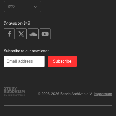
ຕິດຕາມພວກເຮົາທີ່
on
on
on
on
facebook
X
soundcloud
youtube
Subscribe to our newsletter
Enter
Subscribe
your
email
Study
© 2003-2026 Berzin Archives e.V.
Impressum
Buddhism
Home