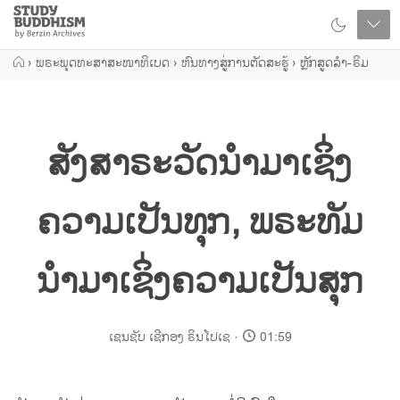
Close
Study
Buddhism
Home
›
ພຣະພຸດທະສາສະໜາທິເບດ
›
ຫົນທາງສູ່ການຕັດສະຮູ້
›
ຫຼັກສູດລຳ-ຣິມ
ສັງສາຣະວັດນຳມາເຊິ່ງ
ຄວາມເປັນທຸກ, ພຣະທັມ
ນຳມາເຊິ່ງຄວາມເປັນສຸກ
ເຊນຊັບ ເຊີກອງ ຣິນໂປເຊ
01:59