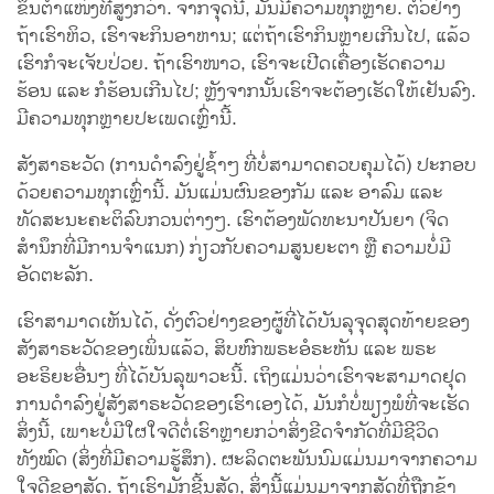
ຂຶ້ນຕຳແໜ່ງທີ່ສູງກວ່າ. ຈາກຈຸດນີ້, ມັນມີຄວາມທຸກຫຼາຍ. ຕົວຢ່າງ
ຖ້າເຮົາຫິວ, ເຮົາຈະກິນອາຫານ; ແຕ່ຖ້າເຮົາກິນຫຼາຍເກີນໄປ, ແລ້ວ
ເຮົາກໍຈະເຈັບປ່ວຍ. ຖ້າເຮົາໜາວ, ເຮົາຈະເປີດເຄື່ອງເຮັດຄວາມ
ຮ້ອນ ແລະ ກໍຮ້ອນເກີນໄປ; ຫຼັງຈາກນັ້ນເຮົາຈະຕ້ອງເຮັດໃຫ້ເຢັນລົງ.
ມີຄວາມທຸກຫຼາຍປະເພດເຫຼົ່ານີ້.
ສັງສາຣະວັດ (ການດຳລົງຢູ່ຊ້ຳໆ ທີ່ບໍ່ສາມາດຄວບຄຸມໄດ້) ປະກອບ
ດ້ວຍຄວາມທຸກເຫຼົ່ານີ້. ມັນແມ່ນຜົນຂອງກັມ ແລະ ອາລົມ ແລະ
ທັດສະນະຄະຕິລົບກວນຕ່າງໆ. ເຮົາຕ້ອງພັດທະນາປັນຍາ (ຈິດ
ສຳນຶກທີ່ມີການຈຳແນກ) ກ່ຽວກັບຄວາມສູນຍະຕາ ຫຼື ຄວາມບໍ່ມີ
ອັດຕະລັກ.
ເຮົາສາມາດເຫັນໄດ້, ດັ່ງຕົວຢ່າງຂອງຜູ້ທີ່ໄດ້ບັນລຸຈຸດສຸດທ້າຍຂອງ
ສັງສາຣະວັດຂອງເພິ່ນແລ້ວ, ສິບຫົກພຣະອໍຣະຫັນ ແລະ ພຣະ
ອະຣິຍະອື່ນໆ ທີ່ໄດ້ບັນລຸພາວະນີ້. ເຖິງແມ່ນວ່າເຮົາຈະສາມາດຢຸດ
ການດຳລົງຢູ່ສັງສາຣະວັດຂອງເຮົາເອງໄດ້, ມັນກໍບໍ່ພຽງພໍທີ່ຈະເຮັດ
ສິ່ງນີ້, ເພາະບໍ່ມີໃຜໃຈດີຕໍ່ເຮົາຫຼາຍກວ່າສິ່ງຂີດຈຳກັດທີ່ມີຊີວິດ
ທັງໝົດ (ສິ່ງທີ່ມີຄວາມຮູ້ສຶກ). ຜະລິດຕະພັນນົມແມ່ນມາຈາກຄວາມ
ໃຈດີຂອງສັດ. ຖ້າເຮົາມັກຊີ້ນສັດ, ສິ່ງນີ້ແມ່ນມາຈາກສັດທີ່ຖືກຂ້າ