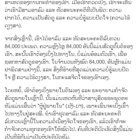
ສາເຫດຂອງການກະທຳຂອງເຮົາ. ເມື່ອເຮົາກວດເບິ່ງ, ເຮົາຈະເຫັນ
ວ່າເຮົາມີສາມອາລົມ ແລະ ທັດສະນະຄະຕິທີ່ເປັນພິດ: ຄວາມ
ຢາກໄດ້, ຄວາມເປັນສັດຕູ ແລະ ຄວາມບໍ່ຮູ້ແບບປິດໃຈ (ຄວາມໄຮ້
ດຽງສາ).
ຈາກສິ່ງເຫຼົ່ານີ້, ເຮົາໄດ້ອາລົມ ແລະ ທັດສະນະຄະຕິລົບກວນ
84,000 ປະເພດ. ຄວາມຫຼົງໄຫຼ 84,000 ອັນນີ້ແມ່ນສັດຕູຕົ້ນຕໍຂອງ
ເຮົາ, ສະນັ້ນເຮົາຕ້ອງເບິ່ງໄປທາງໃນ, ບໍ່ແມ່ນອ້ອມຕົວເຮົາ, ເພື່ອ
ຊອກຫາສັດຕູຂອງເຮົາ. ໃນຈຳນວນທັງໝົດ 84,000, ອັນຫຼັກແມ່ນ
ຢາພິດສາມຢ່າງນີ້, ແລະ ສິ່ງທີ່ຮ້າຍທີ່ສຸດແມ່ນຄວາມບໍ່ຮູ້ແບບປິດ
ໃຈ ຫຼື ຄວາມໄຮ້ດຽງສາ, ໃນກະແສຈິດໃຈຂອງເຮົາເອງ.
ໂດຍຫຍໍ້, ເຮົາຕ້ອງເບິ່ງພາຍໃນຕົนເອງ ແລະ ພະຍາຍາມກຳຈັດ
ສັດຕູພາຍໃນເຫຼົ່ານີ້. ນັ້ນແມ່ນເຫດຜົນທີ່ວ່າສານຸສິດພຣະພຸດທະ
ທັມແມ່ນເອີ້ນວ່າ "ຜູ້ຢູ່ພາຍໃນ" (
ນັງ-ປາ
), ເພາະເພິ່ນຈະເບິ່ງເຂົ້າ
ໄປທາງໃນຢູ່ສະເໝີ. ຖ້າເຮົາຢຸດອາລົມ ແລະ ທັດສະນະຄະຕິ
ລົບກວນເຫຼົ່ານີ້ໃນຄວາມຕໍ່ເນື່ອງຈິດໃຈຂອງເຮົາ, ແລ້ວເຮົາກໍຈະ
ກຳຈັດຄວາມທຸກຂອງເຮົາໃຫ້ໝົດໄປ. ຄົນທີ່ປະຕິບັດເຮັດສິ່ງນີ້ແມ່ນ
ເປັນທີ່ຮູ້ກັນວ່າເປັນຜູ້ປະຕິບັດທັມ.