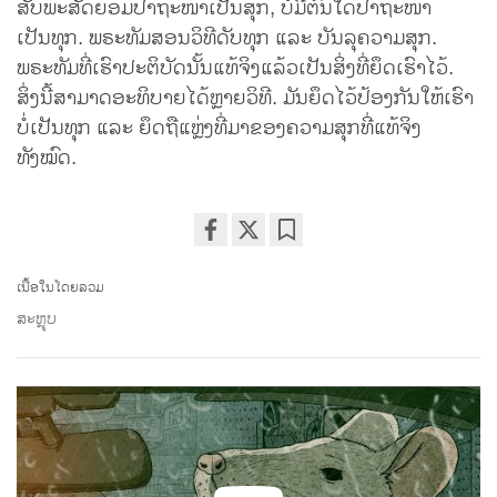
ສັບພະສັດຍ່ອມປາຖະໜາເປັນສຸກ, ບໍ່ມີຕົນໃດປາຖະໜາ
ເປັນທຸກ. ພຣະທັມສອນວິທີດັບທຸກ ແລະ ບັນລຸຄວາມສຸກ.
ພຣະທັມທີ່ເຮົາປະຕິບັດນັ້ນແທ້ຈິງແລ້ວເປັນສິ່ງທີ່ຍຶດເຮົາໄວ້.
ສິ່ງນີ້ສາມາດອະທິບາຍໄດ້ຫຼາຍວິທີ. ມັນຍຶດໄວ້ປ້ອງກັນໃຫ້ເຮົາ
ບໍ່ເປັນທຸກ ແລະ ຍຶດຖືແຫຼ່ງທີ່ມາຂອງຄວາມສຸກທີ່ແທ້ຈິງ
ທັງໝົດ.
Share
Bookmark
on
ເນື້ອໃນໂດຍລວມ
facebook
ສະຫຼຸບ