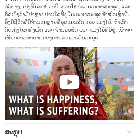
ຕົວຢ່າງ, ເບິ່ງທີ່ໂລກໜ່ວຍນີ້. ສ່ວນໃຫຍ່ແມ່ນມະຫາສະໝຸດ, ແລະ
ຄິດເບິ່ງວ່າມີປາຫຼາຍປານໃດທີ່ຢູ່ໃນມະຫາສະໝຸດທັງໝົດເຫຼົ່ານີ້.
ສິ່ງມີຊີວິດທີ່ມີຈຳນວນຫຼາຍທີ່ສຸດແມ່ນສັດ ແລະ ແມງໄມ້. ຖ້າເຮົາ
ຄິດເຖິງໂລກທັງໝົດ ແລະ ຈຳນວນສັດ ແລະ ແມງໄມ້ທີ່ມີຢູ່, ເຮົາຈະ
ເຫັນຄວາມຫາຍາກຂອງການເກີດມາເປັນມະນຸດ.
ສະຫຼຸບ