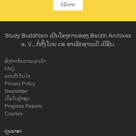
ບໍລິຈາກ
Study Buddhism ເປັນໂຄງການຂອງ Berzin Archives
e. V., ກໍ່ຕັ້ງໂດຍ ດຣ ອາເລັກຊານເດີ ເບີຊີນ.
ສົ່ງຄຳເຫັນຫາພວກເຮົາ
FAQ
ແຜນທີ່ເວັບໄຊ
Privacy Policy
Newsletter
ເນື້ອໃນຫຼ້າສຸດ
Progress Reports
Courses
ປ່ຽນພາສາ