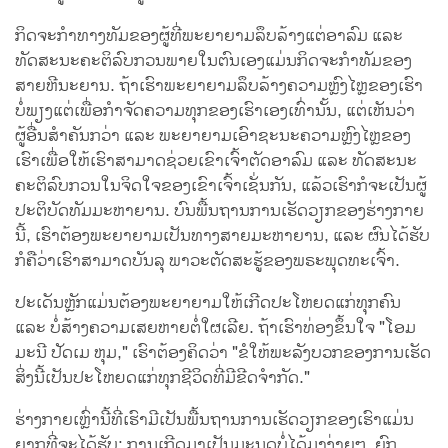
ກິດຈະກຳທາງທັມຂອງຜູ້ທີ່ພະຍາຍາມລຶບລ້າງແຕ່ອາລົມ ແລະ
ທັດສະນະຄະຕິລົບກວນພາຍໃນຕົນເອງແມ່ນກິດຈະກຳທັມຂອງ
ສາຍຫີນະຍານ. ຖ້າເຮົາພະຍາຍາມລຶບລ້າງຄວາມຫຼົງໄຫຼຂອງເຮົາ
ບໍ່ພຽງແຕ່ເພື່ອກຳຈັດຄວາມທຸກຂອງເຮົາເອງເທົ່ານັ້ນ, ແຕ່ເຫັນວ່າ
ຜູ້ອື່ນສຳຄັນກວ່າ ແລະ ພະຍາຍາມເອົາຊະນະຄວາມຫຼົງໄຫຼຂອງ
ເຮົາເພື່ອໃຫ້ເຮົາສາມາດຊ່ວຍເຂົາເຈົ້າຕັດອາລົມ ແລະ ທັດສະນະ
ຄະຕິລົບກວນໃນຈິດໃຈຂອງເຂົາເຈົ້າເຊັ່ນກັນ, ແລ້ວເຮົາກໍຈະເປັນຜູ້
ປະຕິບັດທັມມະຫາຍານ. ບົນພື້ນຖານການເຮັດວຽກຂອງຮ່າງກາຍ
ນີ້, ເຮົາຕ້ອງພະຍາຍາມເປັນທາງສາຍມະຫາຍານ, ແລະ ຜົນໄດ້ຮັບ
ກໍຄືວ່າເຮົາສາມາດບັນລຸ ພາວະຕັດສະຮູ້ຂອງພຣະພຸດທະເຈົ້າ.
ປະເດັນຫຼັກແມ່ນຕ້ອງພະຍາຍາມໃຫ້ເກີດປະໂຫຍດແກ່ທຸກຄົນ
ແລະ ບໍ່ສ້າງຄວາມເສຍຫາຍຕໍ່ໃຜເລີຍ. ຖ້າເຮົາທ່ອງຂຶ້ນໃຈ "ໂອມ
ມະນີ ປັດເມ ຫຸມ," ເຮົາຕ້ອງຄິດວ່າ "ຂໍໃຫ້ພະລັງບວກຂອງການເຮັດ
ສິ່ງນີ້ເປັນປະໂຫຍດແກ່ທຸກຊີວິດທີ່ມີຂີດຈຳກັດ."
ຮ່າງກາຍເຫຼົ່ານີ້ທີ່ເຮົາມີເປັນພື້ນຖານການເຮັດວຽກຂອງເຮົາແມ່ນ
ຍາກທີ່ຈະໄດ້ຮັບ: ການເກີດມາເປັນມະນຸດບໍ່ໄດ້ມາງ່າຍໆ. ຍົກ