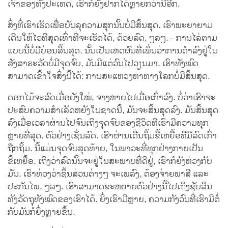
ເຈົ້າຂອງທັງປະເທດ, ເຮົາກໍຍັງຢາກໄດ້ຫຼາຍກວ່ານີ້ອີກ.
ສິ່ງທີ່ເຮົາເຮັດເພື່ອບັນລຸຄວາມສຸກນັ້ນບໍ່ມີສິ້ນສຸດ. ເຮົາພະຍາຍາມ
ເດີນໃຫ້ໄວທີ່ສຸດເທົ່າທີ່ຈະເຮັດໄດ້, ດ້ວຍລົດ, ໆລໆ. - ການໄລ່ຕາມ
ແບບນີ້ບໍ່ມີບ່ອນສິ້ນສຸດ. ນັ້ນເປັນເຫດຜົນທີ່ເພິ່ນວ່າການດຳລົງຢູ່ໃນ
ສັງສາຣະວັດບໍ່ມີຈຸດຈົບ, ມັນມີແຕ່ວົນໄປວຽນມາ. ເຮົາທັງໝົດ
ສາມາດເຂົ້າໃຈສິ່ງນີ້ໄດ້: ການສະແຫວງຫາທາງໂລກບໍ່ມີສິ້ນສຸດ.
ດອກໄມ້ຈະສົດເມື່ອຍັງໃໝ່, ຈາງຫາຍໄປເມື່ອເກົ່າລົງ. ບໍ່ວ່າເຮົາຈະ
ປະສົບຄວາມສຳເລັດຫຍັງໃນຊາດນີ້, ມັນຈະສິ້ນສຸດລົງ. ມັນສິ້ນສຸດ
ລົງເມື່ອເວລາຜ່ານໄປຈົນເຖິງຈຸດຈົບຂອງຊີວິດທີ່ເຮົາມີຄວາມທຸກ
ຫຼາຍທີ່ສຸດ. ຕົວຢ່າງເຊັ່ນລົດ. ເຮົາຜ່ານເດີ່ນຖິ້ມຂີ້ເຫຍື້ອທີ່ມີລົດເກົ່າ
ຖືກຖິ້ມ. ນີ້ແມ່ນຈຸດຈົບສຸດທ້າຍ, ໃນພາວະທີ່ທຸກຢ່າງກາຍເປັນ
ຂີ້ເຫຍື້ອ. ເຖິງວ່າລົດນັ້ນຈະຢູ່ໃນສະພາບທີ່ດີຢູ່, ເຮົາກໍຍັງຫ່ວງກັບ
ມັນ. ເຮົາຫ່ວງວ່າຊິ້ນສ່ວນຕ່າງໆ ຈະເພລົງ, ຕ້ອງຈ່າຍພາສີ ແລະ
ປະກັນໄພ, ໆລໆ. ເຮົາສາມາດຂະຫຍາຍຕົວຢ່າງນີ້ໄປເຖິງຊັບສິນ
ທັງວັດຖຸທັງໝົດຂອງເຮົາໄດ້. ຍິ່ງເຮົາມີຫຼາຍ, ຄວາມກັງວົນທີ່ເຮົາມີຕໍ່
ກັບມັນກໍຍິ່ງຫຼາຍຂຶ້ນ.