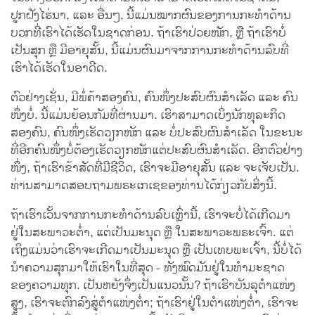
ປູກຝັງໄຮ່ນາ, ແລະ ອື່ນໆ, ນີ້ແມ່ນໝາກຜົນຂອງການກະທຳດ້ານ
ບວກທີ່ເຮົາໄດ້ເຮັດໃນຊາດກ່ອນ. ຖ້າເຮົາປ່ວຍໜັກ, ຫຼື ຖ້າເຮົາບໍ່
ເປັນສຸກ ຫຼື ມີອາຍຸສັ້ນ, ນີ້ແມ່ນຜົນມາຈາກການກະທຳດ້ານລົບທີ່
ເຮົາໄດ້ເຮັດໃນອາດີດ.
ຕົວຢ່າງເຊັ່ນ, ມີພໍ່ຄ້າສອງຄົນ, ຄົນໜຶ່ງປະສົບຜົນສຳເລັດ ແລະ ຄົນ
ໜຶ່ງບໍ່. ນີ້ແມ່ນຍ້ອນກັມທີ່ຜ່ານມາ. ເຮົາສາມາດເບິ່ງນັກທຸລະກິດ
ສອງຄົນ, ຄົນໜຶ່ງເຮັດວຽກໜັກ ແລະ ບໍ່ປະສົບຜົນສຳເລັດ ໃນຂະນະ
ທີ່ອີກຄົນໜຶ່ງບໍ່ຕ້ອງເຮັດວຽກໜັກແຕ່ປະສົບຜົນສຳເລັດ. ອີກຕົວຢ່າງ
ໜຶ່ງ, ຖ້າເຮົາຂ້າສັດທີ່ມີຊີວິດ, ເຮົາຈະມີອາຍຸສັ້ນ ແລະ ຈະເຈັບເປັນ.
ທ່ານສາມາດສອບຖາມພຣະເກເຊຂອງທ່ານໄດ້ກ່ຽວກັບສິ່ງນີ້.
ຖ້າເຮົາເວັ້ນຈາກການກະທຳດ້ານລົບເຫຼົ່ານີ້, ເຮົາຈະບໍ່ໄດ້ເກີດມາ
ຢູ່ໃນສະພາວະຕ່ຳ, ແຕ່ເປັນມະນຸດ ຫຼື ໃນສະພາວະພຣະເຈົ້າ. ແຕ່
ເຖິງແມ່ນວ່າເຮົາຈະເກີດມາເປັນມະນຸດ ຫຼື ເປັນເທບພະເຈົ້າ, ນີ້ບໍ່ໄດ້
ນຳຄວາມສຸກມາໃຫ້ເຮົາໃນທີ່ສຸດ - ທັງໝົດມັນຢູ່ໃນທຳມະຊາດ
ຂອງຄວາມທຸກ. ເປັນຫຍັງຈຶ່ງເປັນແນວນັ້ນ? ຖ້າເຮົາບັນລຸຕຳແໜ່ງ
ສູງ, ເຮົາຈະຕົກລົງສູ່ຕຳແໜ່ງຕ່ຳ; ຖ້າເຮົາຢູ່ໃນຕຳແໜ່ງຕ່ຳ, ເຮົາຈະ