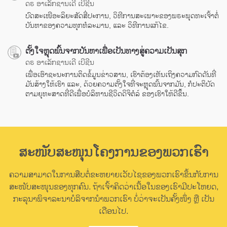
ດຣ ອາເລັກຊານເດີ ເບີຊີນ
ບົດສະເໜີອະລິຍະສັດສີ່ປະການ, ວິທີການສະເພາະຂອງພຣະພຸດທະເຈົ້າຕໍ່
ບັນຫາຂອງຄວາມທຸກທໍລະມານ, ແລະ ວິທີການແກ້ໄຂ.
ຕັ້ງໃຈຫຼຸດພົ້ນຈາກບັນຫາເພື່ອເປັນທາງສູ່ຄວາມເປັນສຸກ
ດຣ ອາເລັກຊານເດີ ເບີຊີນ
ເພື່ອເອົາຊະນະການຕິດຂໍ້ມູນຂ່າວສານ, ເຮົາຕ້ອງເຫັນເຖິງຄວາມກົດດັນທີ່
ມັນສ້າງໃຫ້ເຮົາ ແລະ, ດ້ວຍຄວາມຕັ້ງໃຈທີ່ຈະຫຼຸດພົ້ນຈາກມັນ, ກໍປະຕິບັດ
ຕາມຍຸທະສາດທີ່ດີເພື່ອບໍລິຫານຊີວິດດິຈິຕໍລ໌ ຂອງເຮົາໃຫ້ດີຂຶ້ນ.
ສະໜັບສະໜຸນໂຄງການຂອງພວກເຮົາ
ຄວາມສາມາດໃນການສືບຕໍ່ຂະຫຍາຍເວັບໄຊຂອງພວກເຮົາຂຶ້ນກັບການ
ສະໜັບສະໜຸນຂອງທຸກຄົນ. ຖ້າເຈົ້າຄິດວ່າເນື້ອໃນຂອງເຮົາມີປະໂຫຍດ,
ກະລຸນາພິຈາລະນາບໍລິຈາກນຳພວກເຮົາ ບໍ່ວ່າຈະເປັນຄັ້ງໜຶ່ງ ຫຼື ເປັນ
ເດືອນໄປ.