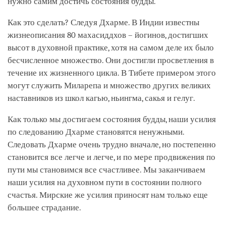
нужно самим достичь состояния будды.
Как это сделать? Следуя Дхарме. В Индии известны
жизнеописания 80 махасиддхов – йогинов, достигших
высот в духовной практике, хотя на самом деле их было
бесчисленное множество. Они достигли просветления в
течение их жизненного цикла. В Тибете примером этого
могут служить Миларепа и множество других великих
наставников из школ кагью, ньингма, сакья и гелуг.
Как только мы достигаем состояния будды, наши усилия
по следованию Дхарме становятся ненужными.
Следовать Дхарме очень трудно вначале, но постепенно
становится все легче и легче, и по мере продвижения по
пути мы становимся все счастливее. Мы заканчиваем
наши усилия на духовном пути в состоянии полного
счастья. Мирские же усилия приносят нам только еще
большее страдание.