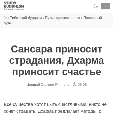
Close
Study
Buddhism
Home
›
Тибетский буддизм
›
Путь к просветлению
›
Поэтапный
путь
Сансара приносит
страдания, Дхарма
приносит счастье
Ценшаб Серконг Ринпоче
08:05
Все существа хотят быть счастливыми, никто не
хочет страдать. Дхарма предлагает методы, с