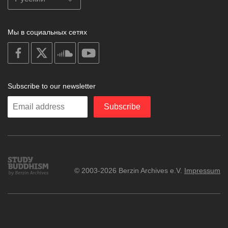
Мы в социальных сетях
on
on
on
on
facebook
X
soundcloud
youtube
Subscribe to our newsletter
Enter
Subscribe
your
email
Study
© 2003-2026 Berzin Archives e.V.
Impressum
Buddhism
Home