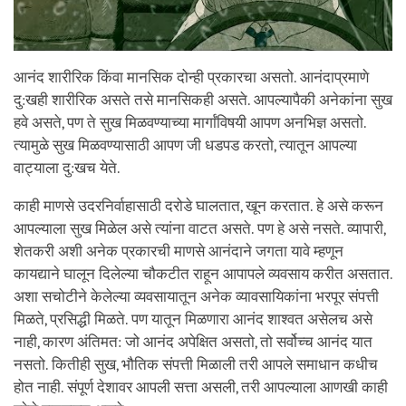
आनंद शारीरिक किंवा मानसिक दोन्ही प्रकारचा असतो. आनंदाप्रमाणे
दु:खही शारीरिक असते तसे मानसिकही असते. आपल्यापैकी अनेकांना सुख
हवे असते, पण ते सुख मिळवण्याच्या मार्गांविषयी आपण अनभिज्ञ असतो.
त्यामुळे सुख मिळवण्यासाठी आपण जी धडपड करतो, त्यातून आपल्या
वाट्याला दु:खच येते.
काही माणसे उदरनिर्वाहासाठी दरोडे घालतात, खून करतात. हे असे करून
आपल्याला सुख मिळेल असे त्यांना वाटत असते. पण हे असे नसते. व्यापारी,
शेतकरी अशी अनेक प्रकारची माणसे आनंदाने जगता यावे म्हणून
कायद्याने घालून दिलेल्या चौकटीत राहून आपापले व्यवसाय करीत असतात.
अशा सचोटीने केलेल्या व्यवसायातून अनेक व्यावसायिकांना भरपूर संपत्ती
मिळते, प्रसिद्धी मिळते. पण यातून मिळणारा आनंद शाश्वत असेलच असे
नाही, कारण अंतिमत: जो आनंद अपेक्षित असतो, तो सर्वोच्च आनंद यात
नसतो. कितीही सुख, भौतिक संपत्ती मिळाली तरी आपले समाधान कधीच
होत नाही. संपूर्ण देशावर आपली सत्ता असली, तरी आपल्याला आणखी काही