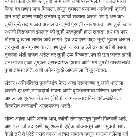
रूपात किंवा देवगण म्हणूनही जन्म घेण्याचे भाग्य लाभेल. पण केवळ मानव
किंवा देव म्हणून जन्म मिळाला, म्हणून तुम्हाला परमोच्च आनंदाची प्राप्ती
होत नाही कारण त्याही जन्मात दु:खाची शक्यता असते. पण हे असे का?
तुम्ही कुठे तळागाळात असाल तर तुम्ही प्रगती करू शकता. पण तुम्ही उच्च
स्थानी विराजमान झालात की तुम्ही पदच्युतही होऊ शकता. इथे मग फार
मोठ्या दु:खाला सामोरे जावे लागते. हेच उदाहरण पाहा: तुम्ही भुकेले असाल
तर तुम्ही अन्नग्रहण करता, पण तुम्ही जास्त खाल्ले तर आजारीही पडता.
तुम्हाला थंडी वाजत असेल तर तुम्ही ऊब मिळवता, पण ही ऊब जास्त झाली
तर त्याच्या झळा तुम्हाला त्रासदायक होतात आणि मग तुमची गारव्यासाठी
पुन्हा तगमग होते. अशी अनेक दु:खे आपल्याला दिसून येतात.
संसार (अनियंत्रित पुनर्जन्मांचे फेऱे) अशा प्रकारच्या दु:खाने भरलेला
असतो. हा कर्म, तणावदायी भावना आणि दृष्टिकोनाचा परिणाम असतो.
आपल्याला शून्यत्वाचे ज्ञान (विवेकी जागरूकता) किंवा ओळखहिनता
विकसित करण्याची आवश्यकता असते.
सोळा अर्हता आणि अनेक आर्य, ज्यांनी संसारापासून मुक्ती मिळवली आहे,
आपण त्यांची उदाहरणे पाहू शकतो. ऐहिक जीवनातून आपण मुक्ती प्राप्त
केली तरी ते पुरेसे नसते कारण अत्यंत सामान्य म्हणून गणल्या गेलेल्या सर्व