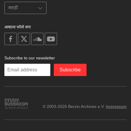
आम्हाला फॉलो करा
on
on
on
on
facebook
X
soundcloud
youtube
Subscribe to our newsletter
Enter
Subscribe
your
email
Study
© 2003-2026 Berzin Archives e.V.
Impressum
Buddhism
Home