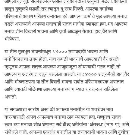
आपली वर्तणूक सकारात्मक असेल तर आनंदाचा अनुभव मिळतो. आपल्या
हातून दुष्कृत्ये घडली, तर त्यातून दु:खच मिळते. आपल्या कर्मांच्या
परिणामाचे आपण परिक्षण करायला हवे. आपल्या कर्माचे मूळ आपल्या मनात
दडले असल्याने आपल्या मनाचाही सतत मागोवा घ्यायला हवा. मग आपल्या
मनात तीन विखारी भावना आणि वृत्ती आढळून येतात: हाव, वैर आणि
भोळेपणा.
या तीन मूलभूत भावनांमधून ८४००० तणावदायी भावना आणि
मनोविकारांचा उगम होतो. याच कपटी भावनांचे आपल्याशी वैर असते
म्हणूनच आपला शत्रू आपल्या आजूबाजूला शोधण्याची गरज नाही, तो
आपल्याच अंतरंगात दडून बसलेला असतो. या ८४००० शत्रुंपैकी हाव, वैर
आणि भोळसटपणा या तीन विषारी भावना सर्वात परिणामकारक असतात
आणि त्यातही भोळेपणा आपल्या मनाच्या गाभ्यात घर करून राहिलेला
असतो.
या सगळ्याचा सारांश असा की आपल्या मनातील या शत्रुंवर मात
करण्यासाठी आपण आपल्याच मनाचा ठाव घ्यायला हवा. म्हणूनच सतत
स्वत:च्या मनाचा शोध घेणाऱ्या सर्व बौध्द धर्मीयांना ‘अंतस्थ’ (नांग-पा) असे
संबोधले जाते. आपल्या एकसंध मनातील या तणावदायी भावना आणि वृत्तींचा