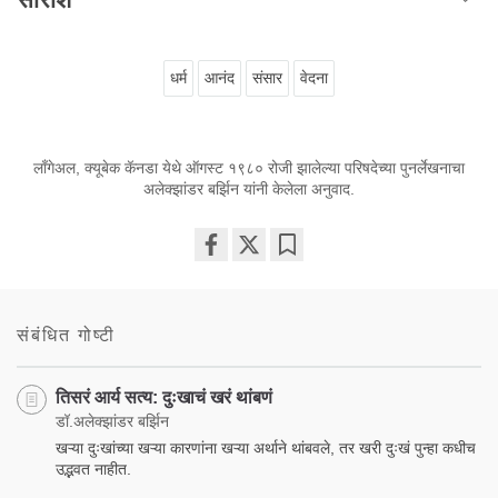
धर्म
आनंद
संसार
वेदना
लाँगेअल, क्यूबेक कॅनडा येथे ऑगस्ट १९८० रोजी झालेल्या परिषदेच्या पुनर्लेखनाचा
अलेक्झांडर बर्झिन यांनी केलेला अनुवाद.
Share
Bookmark
on
facebook
संबंधित गोष्टी
तिसरं आर्य सत्य: दुःखाचं खरं थांबणं
डॉ.अलेक्झांडर बर्झिन
खऱ्या दुःखांच्या खऱ्या कारणांना खऱ्या अर्थाने थांबवले, तर खरी दुःखं पुन्हा कधीच
उद्भवत नाहीत.