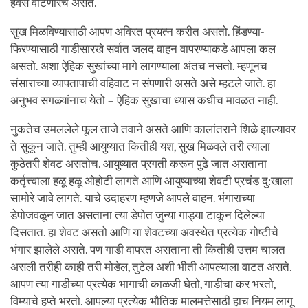
हवेसे वाटणारच असते.
सुख मिळविण्यासाठी आपण अविरत प्रयत्न करीत असतो. हिंडण्या-
फिरण्यासाठी गाडीसारखे सर्वात जलद वाहन वापरण्याकडे आपला कल
असतो. अशा ऐहिक सुखांच्या मागे लागण्याला अंतच नसतो. म्हणूनच
संसाराच्या व्यापतापाची वहिवाट न संपणारी असते असे म्हटले जाते. हा
अनुभव सगळ्यांनाच येतो – ऐहिक सुखाचा ध्यास कधीच मावळत नाही.
नुकतेच उमललेले फूल ताजे तवाने असते आणि कालांतराने शिळे झाल्यावर
ते सुकून जाते. तुम्ही आयुष्यात कितीही यश, सुख मिळवले तरी त्याला
कुठेतरी शेवट असतोच. आयुष्यात प्रगती करून पुढे जात असताना
कर्तृत्त्वाला हळू हळू ओहोटी लागते आणि आयुष्याच्या शेवटी प्रचंड दु:खाला
सामोरे जावे लागते. याचे उदाहरण म्हणजे आपले वाहन. भंगाराच्या
डेपोजवळून जात असताना त्या डेपोत जुन्या गाड्या टाकून दिलेल्या
दिसतात. हा शेवट असतो आणि या शेवटच्या अवस्थेत प्रत्येक गोष्टीचे
भंगार झालेले असते. पण गाडी वापरत असताना ती कितीही उत्तम चालत
असली तरीही काही तरी मोडेल, तुटेल अशी भीती आपल्याला वाटत असते.
आपण त्या गाडीच्या प्रत्येक भागाची काळजी घेतो, गाडीचा कर भरतो,
विम्याचे हप्ते भरतो. आपल्या प्रत्येक भौतिक मालमत्तेसाठी हाच नियम लागू