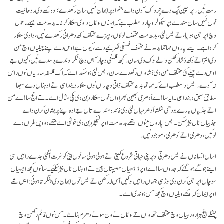
رلت نیں۔ پراچین یُگ دے چرواک آون والے جنم اوپر ایمان نئیں سان رکھدے؛ اوہ کسے وی روحانیت
نوں نئیں سان مندے؛ پر سیکولر وچار دا مطلب ہے کہ ایہناں لوکاں دا وی ستکار کرنا۔ بدھ مت اجیہے ماحول
وچ اپراجن ہویا، تے ایس لئی، بدھ مت مختلف لوکاں، جیہڑے مختلف اکھ دھرائی رکھدے نیں، دا وی ستکار
کردا ہے۔ ایسے پاروں مہاتما بدھ نے مختلف فلسفی نظرئیے دسے، کیوں جے اوس دے اپنے چیلیاں وچ من
دی انتر اتے وکھ دَشا رکھن والے لوک وی سان۔ کجھ فلسفی وچار آپس وچ ٹکراوندے دِسدے نیں، کیوں جے
اوس دے چیلے کئی مختلف من دی دَشاواں رکھدے سان، ایس لئی ہو سکدا اے کہ اک فلسفہ ساریاں نوں راس
نہ آوے۔ ایس دا مطلب اے کہ مہاتما بدھ مختلف ذاتی وچاراں نوں ستکار دیندا سی اتے اوہناں دے سبھا
مطابق سبق دیندا سی۔ ایہ ساڈے اَدھرمی بھین بھراواں نوں ستکار دین دی پکی مثال اے۔ تے انج ساڈے من
اتے جذبیاں بارے بودھی شکشا اَدھرمیاں لئی وی فائدہ مند اے تاں جے اوہ اپنے پریشان کرن والے
جذبیاں نال نبڑ سکن۔ ایس پاروں مینوں ایتھے بدھ مت اوپر لیکچر دین دی خوشی اے جتھے دوویں طراں دے
لوکیں، دھرمی اتے اَدھرمی، موجود نیں۔
اساں انساناں نے ایس دھرتی اوپر اپنی حیاتی شروع کیتی اتے ہولی ہولی سانوں اینی کو سُرت آ گئی جدے راہیں اسی
اینے جوگے ہو گئے کہ جدوں ساڈے اوپر ڈاڈھیاں مصیبتاں پین تے اوہناں نال نبڑ سکئیے۔ سانوں کجھ اجیہیاں
سوچاں اپراجن کرن دی لوڑ سی جنہاں راہیں لوکیں آس لا رکھن تے ایس توں ایمان دی پنگرتا ہوئی: ایس شے
اوپر ایمان کہ اوکھے ویلیاں وچ کجھ آس ہوندی اے۔
پشلے پنج ہزار ورہیاں وچ مختلف تھاواں تے لوکاں نے ون سونے دھرم بناۓ۔ آس نوں قائم رکھن وچ