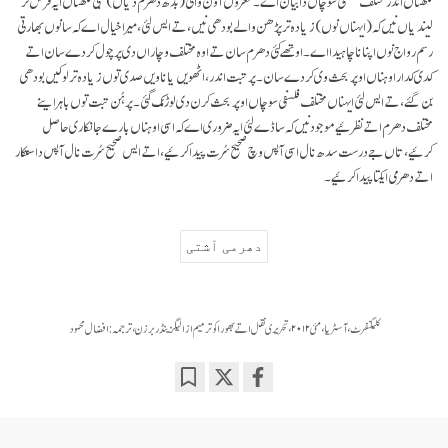
لکھتاں اندر مختلف فلسفی سوچاں دا بیان اے۔ مغروں آون والی (بدھ دھرم دیاں) تبتی لکھتاں ایہ فرض کر
لیندیاں نیں کہ (ایہناں نوں) زیادہ تر پڑھن والے بودھی نیں، تے ایس لئی، میرا خیال اے کہ سانوں بھارتی
رسم رواج نوں اپنانا چاہیدا اے۔ اوتھے کئی دھرم سان تے اوہ مختلف وچاراں دی پرچول کردے سان اتے
کدی کدار اوہناں اوپر بحث وی کردے سان۔ پر تبت اندر، اٹھویں یا ناویں صدی توں زیادہ تر لوکیں بودھی
بن گئے، تے ایس لئی ایہناں مختلف فلسفی سوچاں اوپر بحث کرن دی لوڑ مُک گئی۔ پر ہُن تبت توں باہر اینے
مختلف دھرم اتے نظرئیے موجود نیں کہ ساڈے لئی ایہ ضروری اے کہ اسی اوہناں بارے جانکاری حاصل
کرئیے، تاں جے درست سدھ نال اسی آپس وچ صحیح سُرت پیدا کرئیے، اتے ایس صحیح سُرت نال آپس دا ستکار
اتے دھرمی ایکتا پیدا کرئیے۔
دھرمی آشتی
کلیگنفرٹ، آسٹریا، مئی ۲۰۱۲ ، تحریری نقل اتے بھورا کو ترمیم از الیگزینڈر برزن ، ترجمہ: افضال محمود
Bookmark
Share
on
facebook