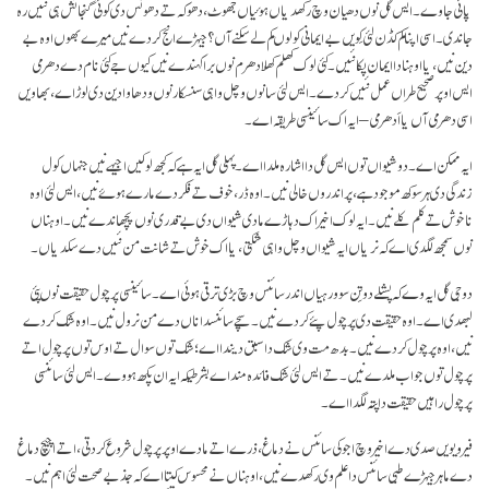
پائی جاوے۔ ایس گل نوں دھیان وچ رکھدیاں ہوئیاں جھوٹ، دھوکہ تے دھونس دی کوئی گنجائش ہی نئیں رہ
جاندی۔ اسی اپنا کم کڈن لئی کِویں بے ایمانی کولوں کم لے سکنے آں؟ جیہڑے انج کردے نیں میرے بھوں اوہ بے
دین نیں، یا اوہنا دا ایمان پکا نئیں۔ کئی لوک کھلم کھلا دھرم نوں برا کہندے نیں کیوں جے کئی نام دے دھرمی
ایس اوپر صحیح طراں عمل نئیں کردے۔ ایس لئی سانوں وچل واہی سنسکار نوں ودھاوا دین دی لوڑ اے، بھاویں
اسی دھرمی آں یا اَدھرمی – ایہ اک سائینسی طریقہ اے۔
ایہ ممکن اے۔ دو شیواں توں ایس گل دا اشارہ ملدا اے۔ پہلی گل ایہ ہے کہ کجھ لوکیں اجیہے نیں جنہاں کول
زندگی دی ہر سوکھ موجود ہے، پر اندروں خالی نیں۔ اوہ ڈر، خوف تے فکر دے مارے ہوۓ نیں، ایس لئی اوہ
ناخوش تے کلم کلے نیں۔ ایہ لوک اخیر اک دہاڑے مادی شیواں دی بے قدری نوں پچھاندے نیں۔ اوہناں
نوں سمجھ لگدی اے کہ نریاں ایہ شیواں وچل واہی شکتی، یا اک خوش تے شانت من نئیں دے سکدیاں۔
دوجی گل ایہ وے کہ پشلے دو تِن سو ورہیاں اندر سائنس وچ بڑی ترقی ہوئی اے۔ سائینسی پرچول حقیقت نوں پئی
لبھدی اے۔ اوہ حقیقت دی پرچول پئے کردے نیں۔ سچے سائنسداناں دے من نرول نیں۔ اوہ شک کردے
نیں، اوہ پرچول کردے نیں۔ بدھ مت وی شک دا سبق دیندا اے؛ شک توں سوال تے اوس توں پرچول اتے
پرچول توں جواب ملدے نیں۔ تے ایس لئی شک فائدہ مند اے بشرطیکہ ایہ ان پکھ ہووے۔ ایس لئی سائنسی
پرچول راہیں حقیقت دا پتہ لگدا اے۔
فیر ویویں صدی دے اخیر وچ اجوکی سائنس نے دماغ ، ذرے اتے مادے اوپر پرچول شروع کر دتی، اتے اچیچ دماغ
دے ماہر جیہڑے طبی سائنس دا علم وی رکھدے نیں، اوہناں نے محسوس کیتا اے کہ جذبے صحت لئی اہم نیں۔