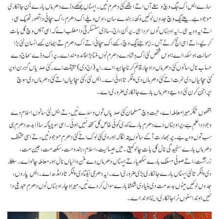
سارے ایس اک جگ وچ وسنے آں اتے ایتھے کئی دھرم نیں۔ ایہناں چوکھے وڑے دھرماں بارے ہُن جانکاری
موجود ہے۔ بیتے یُگ وچ جدوں لوکیں وکھ رہندے سان، اوس ویلے اک دھرم، اک سچائی دا تصور ٹھیک سی،
اتے ایہ ودیہ سی۔ ایہ اوہناں نوں سردا سی۔ پر ہُن، اج، ساڈی سنسکرتی دا مطلب اے کہ اسی آپس وچ گل بات
کرئیے، اتے اسی انج کرنے آں۔ ایہو جئے یُگ وچ، کسے اک سچائی اتے اک دھرم تے ایمان کسے انسان لئی بڑا
سہائت ہو سکدا اے؛ اوس شخص لئی اک دِشا دے دھرم نوں مننا بڑا فائدہ مند اے۔ پر اک وڈے سماج دے
حساب نال سانوں کئی دھرماں دا وچار قائم کرنا چاہیدا اے۔ ایہ (اج دی) حقیقت اے۔ کئی صدیاں گزرن اوپر
کئی سچائیاں دی سُرت اتے کئی دھرماں دی پنگرتا ہوئی اے۔ ایس لئی، کئی سچائیاں اتے کئی دھرماں دی سوچ
اپراجن کرن لئی دوجے دھرماں بارے جانکاری ضروری اے۔
جتھوں تیکر میرا معاملہ اے، تبت وچ مسلمان کئی صدیاں توں وسدے نیں، تے ایس لئی سانوں اسلام دے
وجود دا علم ہے، پر اوہناں دے دھرم بارے کدی کوئی خاص گل کتھ نئیں ہوئی۔ اسی سوچیا کہ ساڈا بدھ دھرم ہی
سب توں ودیہ ہے۔ پر بھارت آ کے سانوں پتہ لگا کہ ہور وی کئی لوک اتے کئی دھرم موجود نیں، تے اسی مختلف
دھرماں بارے سنجیدگی نال گل بات چالو کیتی۔ میں عیسائیت، اسلام، ہندو مت، سکھ مت، جین مت،
زرتشت، اتے صوفی مسلک بارے سکھیا، تے ایہناں دھرماں دے منن والیاں نال ہور معاملہ چالو اے۔ ستکار
دی پنگرتا لئی ایہناں بارے جانکاری بڑی ضروری اے۔ ایہ دھرمی ایکتا دی پنگرتا دا مڈھ اے۔ ایس پاروں،
جدوں لوکیں مینوں بدھ مت دی بنیادی شکشا بارے سوال کردے نیں، میرا وچار اوہناں نوں دھرم تبدیلی دا
نئیں ہوندا سغوں نرا جانکاری دینا ہوندا اے۔