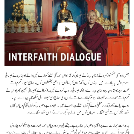
بعض بودھی بھکشو (مرد تے زنانیاں) نے عیسائی خانقاہواں اندر کئی ہفتے گزارے نیں، اتے اوہناں نے عیسائی
دھرم دا مُل پایا اے۔ میں اوہناں نوں آکھنا واں کہ سانوں، بودھی بھکشواں نوں، سماجی سیوا، تعلیم اتے
صحت اوپر بوہتا دھیان دینا چاہیدا اے، جو کہ عیسائی راہب کردے نیں۔ (ساڈے) عیسائی بھین بھراواں نے
تعلیم اتے صحت دے شعبے اندر بڑا کم کیتا اے، اتے سانوں وی سماج دی سیوا دا ول سکھنا چاہیدا اے۔ پر،
دوجے پاسے، کدی کدار تبلیغ دے کم توں مسٔلے پیدا ہوۓ نیں۔ اسی دوجے دھرماں کولوں کئی کم دیاں گلاں
سکھ سکنے آں تے تسی مختلف دھرماں نوں منن والے بڑا کجھ ساڈے کولوں سکھ سکدے او۔
بدھ مت بھارت دے پراچین دھرماں وچوں ہے۔ پشلے تِن ہزار ورہیاں اندر بھارت وچ سیکولر وچار دی
پنگرتا ہوئی اے۔ ایس دا مطلب دھرم دی نموشی نئیں، سغوں سارے دھرماں دا ستکار، جس اندر بے دین وی