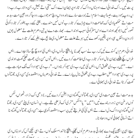
پرت نیں۔ اک خدائی اے، اوہناں دا اک کرتار اوپر ایمان اے، اک حتمی اتے ہمیش رہن والا رب؛ رب دا
ایہ روپ یہودیت، عیسائیت، اسلام اتے بوہت سارے ہندوواں وچ موجود ہے۔ دوجا گروہ جین مت، بدھ
مت اتے سمکھیا دی اک جماعت دا اے جیہڑے کرتار رب نوں نئیں مندے۔ یعنی کسے رب بطور کرتار دا کوئی
تصور نئیں؛ جو کجھ ہوندا اے اوس مغر کوئی سبب ہوندا اے۔ بھارت دے ایہ تِن دھرم علت تے معلول جِویں
ڈارون دا نظریہ سی، اوپر یقین رکھدے نیں: ہر شے علت تے معلول دی طابع ہے، بغیر کسے کرتار دے۔
خدائی دھرم ایہ کہندے نیں کہ رب نے سب کجھ بنایا، اچیچ سانوں وی، ایس لئی اوہ سچ مچ ساڈا پیو اے۔ ایس
طراں پکے پیٹھے ایمان نال اوہ کرتار رب دی اطاعت کردے نیں۔ ایس توں من دی رجھت تعلّی گھٹ ہوندی
اے۔ " میں رب دی مخلوق آں، ایس لئی میں رب دی سیوا کرنا واں۔" رب دی سیوا دا اک انگ عبادت ہے۔
پر رب دی سیوا دا اصل مطلب رب دی مخلوق نال پیار اے۔ تے خدائی دھرماں دا مقصد وی من دی رجھتا نوں
گھٹ کرنا اتے خدائی دی بھلائی اے۔
بدھ مت اتے جین مت وی من دی رجھتا نوں گھٹاون دا جتن کردے نیں۔ بودھی اک ازاد، ٹھوس، نفس
نوں نہ منن اوپر زور دیندے نیں؛ "میں" یا "نفس" نری اک فرضی شے ہے۔ ایہ انسان دی اپنی من دی رجھتا
نوں گھٹاون دا اک ول اے۔ تے ایس لئی کئی طریقے نیں پر سب دا مقصد اکو ہی ہے: من دی رجھتا نوں گھٹاونا
اتے انسانی بھلائی نوں ودھاونا۔
جے اسی پراچین یُگ دے بھارتی بدھ دھرم نوں تکئیے، اچیچ نالندا مسلک نوں، تے اسی تکنے آں کہ اوہناں دی