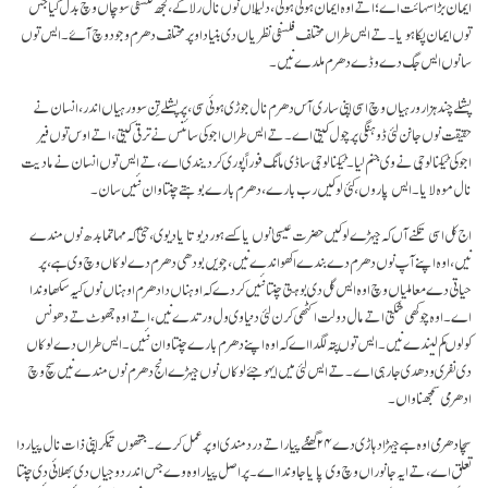
ایمان بڑا سہائت اے؛ اتے اوہ ایمان ہولی ہولی، دلیلاں نوں نال رلا کے، کجھ فلسفی سوچاں وچ بدل گیا جس
توں ایمان پکا ہویا۔ تے ایس طراں مختلف فلسفی نظریاں دی بنیاد اوپر مختلف دھرم وجود وچ آۓ۔ ایس توں
سانوں ایس جگ دے وڈے دھرم ملدے نیں۔
پشلے چند ہزار ورہیاں وچ اسی اپنی ساری آس دھرم نال جوڑی ہوئی سی، پر پشلے تِن سو ورہیاں اندر، انسان نے
حقیقت نوں جانن لئی ڈوہنگی پرچول کیتی اے۔ تے ایس طراں اجوکی سائنس نے ترقی کیتی، اتے اوس توں فیر
اجوکی ٹیکنالوجی نے وی جنم لیا۔ ٹیکنالوجی ساڈی مانگ فوراً پوری کر دیندی اے، تے ایس توں انسان نے مادیت
نال موہ لایا۔ ایس پاروں، کئی لوکیں رب بارے، دھرم بارے بوہتے چنتا وان نئیں سان۔
اج کل اسی تکنے آں کہ جیہڑے لوکیں حضرت عیسیٰ نوں یا کسے ہور دیوتا یا دیوی، حتیٰ کہ مہاتما بدھ نوں مندے
نیں، اوہ اپنے آپ نوں دھرم دے بندے اکھواندے نیں، جِویں بودھی دھرم دے لوکاں وچ وی ہے، پر
حیاتی دے معاملیاں وچ اوہ ایس گل دی بوہتی چنتا نئیں کردے کہ اوہناں دا دھرم اوہناں نوں کیہ سکھاوندا
اے۔ اوہ چوکھی شکتی اتے مال دولت اکٹھی کرن لئی دنیاوی ول ورتدے نیں، اتے اوہ جھوٹ تے دھونس
کولوں کم لیندے نیں۔ ایس توں پتہ لگدا اے کہ اوہ اپنے دھرم بارے چنتا وان نئیں۔ ایس طراں دے لوکاں
دی نفری ودھدی جا رہی اے۔ تے ایس لئی میں ایہو جئے لوکاں نوں جیہڑے انج دھرم نوں مندے نیں سچ وچ
ادھرمی سمجھنا واں۔
سچا دھرمی اوہ ہے جیہڑا دہاڑی دے ۲۴ گھنٹے پیار اتے درد مندی اوپر عمل کرے۔ جتھوں تیکر اپنی ذات نال پیار دا
تعلق اے، تے ایہ جانوراں وچ وی پایا جاوندا اے۔ پر اصل پیار اوہ وے جس اندر دوجیاں دی بھلائی دی چنتا