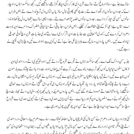
ساڈے جذبے، ساڈا دماغ اتے ساڈے شریر دی کار کردگی وچکار گوڑھے سانگھے نیں۔ کجھ سائنسداناں دا وچار
اے کہ جدوں سانوں ڈر لگدا اے تے رت چوکھی پھرتی نال ساڈیاں لتاں ول ٹُر پیندا اے، تے ایس طراں
سانوں نسن لئی تیار کردا اے۔ جدوں سانوں غصہ چڑھدا اے تے رت دا پھیر ساڈے ہتھاں ول چوکھا ہوندا
اے، تاں جے اسی لڑ کے اپنی حفاظت کر سکئیے۔ ایس طراں، جذباتی اتے حیاتیاتی عنصر اک دوسرے اوپر بوہت
دھرواس کردے نیں۔ کدی جسمانی پرت جذبات اوپر اثر کردی اے اتے کدی جذبات شریر وچ کوئی تبدیلی
لیاوندے نیں۔ ایس پاروں، دماغ دے ماہر اج کل جذبے اَتے ایہ کِویں پیدا ہوندے نیں وچ بڑی دلچسپی لے
رہے نیں۔
جذبہ من دا اک انگ اے۔ کجھ سائنسداناں نے تجربے شروع کر دتے نیں: اوہ خبر گیری اتے درد مندی اوپر
لوکاں سغوں نیانیاں نوں کجھ تربیت دیندے نیں۔ تربیت توں پہلاں اوہ رت دا دبا اتے چنتا دے ہارمون
نوں ناپدے نیں، اتے تِن یا چار ہفتیاں مغروں فیر ناپدے نیں۔ اوہناں نے تکیا کہ ایہناں مشقاں نال رت
دے دبا اتے چنتا وچ گھاٹا ہویا۔ ودیارتھیاں نے تکیا کہ اوہناں دی توجہ دی شکتی اتے اوہناں دے سماجی
سانگھے زیادہ شانت اتے موہ والے ہو گئے نیں۔ ایس پاروں امریکہ دیاں کجھ یونیورسٹیاں، اتے بھارت وچ
وی کجھ نمونے دے منصوبیاں اوپر کم ہو رہیا اے۔ تے ہُن ویویں صدی دے اخیر اتے اکیویں صدی دے شروع
وچ سائنس دے میدان وچ جذبے اتے من اوپر چوکھی پرچول ہو رہی ہے۔
کئی ہزار ورہیاں اندر دھرم نے من نال کئی طریقیاں نال معاملہ کیتا اے۔ سارے دھرم پیار، معافی، درد مندی
اتے اپنی پنگرتا اوپر زور دیندے نیں؛ ایہ سب من نال جڑیاں ہوئیاں شیواں نیں۔ ایمان دا استھان وی من
دی پدھر اوپر اے۔ اک دِشا والا ایمان اندرلی شکتی، اک قسم دی خوشی دیندا اے۔ وڈے دھرماں دے دو