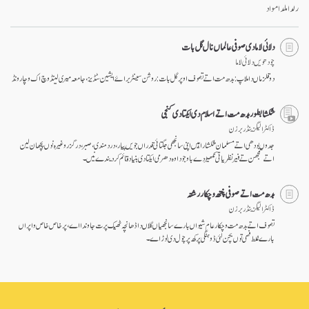
رلدا ملدا مواد
دلائی لاما دی صوفی عالماں نال گل بات
چودھویں دلائی لاما
دو قلزماں دا ملاپ: بدھ مت اتے تصوف اوپر گل بات: روشن سینٹر برائے ایشین سٹڈیز، جامعہ میری لینڈ وچ اک وچار ونڈ
شکشا بطور بدھ مت اتے اسلام دی ایکتا دی کنجی
ڈاکٹر الیگزینڈر برزن
جدوں بودھی اتے مسلمان شکشا راہیں اپنی سانجھی جگتائی قدراں جویں پیار، درد مندی، صبر، در گزر وغیرہ نوں پچھان لین
اتے سمجھن تے فیر نظریاتی نکھیڑ دے باوجود اوہ دھرمی ایکتا دی بنیاد قائم کر دیندے نیں۔
بدھ مت اتے صوفی پنتھ وچکار رشتہ
ڈاکٹر الیگزینڈر برزن
تصوف اتے بدھ مت وچکار عام شیواں بارے سانجھیاں گلاں دا ڈھانچہ ٹھیک پرت جاوندا اے، پر خاص خاص واپراں
بارے غلط فہمی توں بچن لئی ڈوہنگی پرکھ پرچول دی لوڑ اے۔