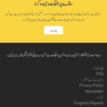
ساڈے پراجیکٹ دی مدد کرو
ساڈی ویب سائٹ نوں چلاون اتے ودھاون دی صلاحیت دا دارومدار مکمل طور تے تہاڈی امداد اوپر ہے۔ جے تسی
ساڈے مواد نوں مفید جاندے او تے یکمشت یا ماہانہ چندہ دین اوپر غور کرو۔
چندہ دیو
بدھ مت دی شکشا لوو’ ذخیرہ برزن دا اک پراجیکٹ ہے جس دے بانی ڈاکٹر الیگزینڈر برزن نیں۔
اپنی صلاح دسو
FAQ
زمین دے ٹوٹے دا نقشہ
Privacy Policy
Newsletter
سجر مواد
Progress Reports