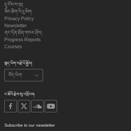
དྲྭ་ངོས་ས་ཁྲ།
མིང་ཚིག་རིའུ་མིག
Privacy Policy
Newsletter
ནང་དོན་ཐོན་གསར་ཤོས།
Progress Reports
Courses
སྐད་ཡིག་བརྗེ་པོ་རྒྱོབ།
ང་ཚོའི་རྗེས་སུ་འབྲོངས།
on
on
on
on
facebook
X
soundcloud
youtube
Subscribe to our newsletter