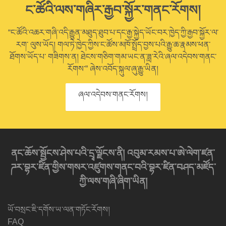
ང་ཚོའི་ལས་གཞིར་རྒྱབ་སྐྱོར་གནང་རོགས།
“ང་ཚོའི་འཆར་གཞི་འདི་རྒྱུན་མཐུད་ཐུབ་པ་དང་རྒྱ་སྐྱེད་ཡོང་བར་ཁྱེད་ཀྱི་རྒྱབ་སྐྱོར་ལ་
རག་ ལུས་ཡོད། གལ་ཏེ་ཁྱེད་ཀྱིས་ང་ཚོས་མཁོ་སྤྲོད་བྱས་པའི་རྒྱུ་ཆ་རྣམས་ཕན་
ཐོགས་ཡོད་པ་ གཟིགས་ན། ཐེངས་གཅིག་གམ་ཡང་ན་ཟླ་རེའི་ཞལ་འདེབས་གནང་
རོགས་” ཞེས་འབོད་སྐུལ་ཞུ་རྒྱུ་ཡིན།
ཞལ་འདེབས་གནང་རོགས།
ནང་ཆོས་སྦྱོངས་ཤེས་པའི་དྲྭ་ལྗོངས་ནི། འབུམ་རམས་པ་ཨེ་ལེག་ཛན་
ཌར་བྷར་ཛིན་གྱིས་གསར་འཛུགས་གནང་བའི་བྷར་ཛིན་བཤད་མཛོད་
ཀྱི་ལས་གཞི་ཞིག་ཡིན།
ཡོ་བསྲང་ཇི་དགོས་ཡ་ལན་གཏོང་རོགས།
FAQ