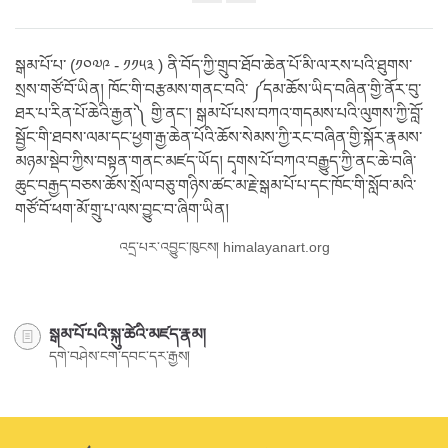
Share
on
facebook
སྒམ་པོ་པ་ (༡༠༧༩ - ༡༡༥༣ ) ནི་བོད་ཀྱི་གྲུབ་ཐོབ་ཆེན་པོ་མི་ལ་རས་པའི་ཐུགས་
སྲས་གཙོ་བོ་ཡིན། ཁོང་གི་བརྩམས་གནང་བའི་ ༼དམ་ཆོས་ཡིད་བཞིན་གྱི་ནོར་བུ་
ཐར་པ་རིན་པོ་ཆེའི་རྒྱན་༽ གྱི་ནང་། སྒམ་པོ་པས་བཀའ་གདམས་པའི་ལུགས་ཀྱི་བློ་
སྦྱོང་གི་ཐབས་ལམ་དང་ཕྱག་རྒྱ་ཆེན་པོའི་ཆོས་སེམས་ཀྱི་རང་བཞིན་གྱི་སྐོར་རྣམས་
མཉམ་སྡེབ་ཀྱིས་བསྟན་གནང་མཛད་ཡོད། དྭགས་པོ་བཀའ་བརྒྱུད་ཀྱི་ནང་ཆེ་བཞི་
ཆུང་བརྒྱད་བཅས་ཆོས་སྲོལ་བཅུ་གཉིས་ཚང་མ་རྗེ་སྒམ་པོ་པ་དང་ཁོང་གི་སློབ་མའི་
གཙོ་བོ་ཕག་མོ་གྲུ་པ་ལས་བྱུང་བ་ཞིག་ཡིན།
འདྲ་པར་འབྱུང་ཁུངས། himalayanart.org
སྒམ་པོ་པའི་སྐུ་ཚེའི་མཛད་རྣམ།
དགེ་བཤེས་ངག་དབང་དར་རྒྱས།