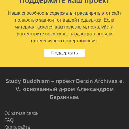
Поддержите наш проект
Наша способность содержать и расширять этот сайт
полностью зависит от вашей поддержки. Если
материал кажется вам полезным, пожалуйста,
рассмотрите возможность однократного или
ежемесячного пожертвования.
Поддержать
Study Buddhism – проект Berzin Archives e.
V., основанный д-ром Александром
Берзиным.
Обратная связь
FAQ
Карта сайта