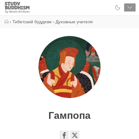
Close
Study
Buddhism
Home
›
Тибетский буддизм
›
Духовные учителя
Гампопа