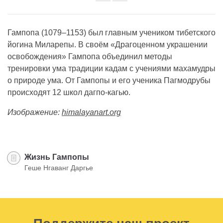
Share
on
facebook
Гампопа (1079–1153) был главным учеником тибетского
йогина Миларепы. В своём «Драгоценном украшении
освобождения» Гампопа объединил методы
тренировки ума традиции кадам с учениями махамудры
о природе ума. От Гампопы и его ученика Пагмодрубы
происходят 12 школ дагпо-кагью.
Изображение:
himalayanart.org
Жизнь Гампопы
Геше Нгаванг Даргье