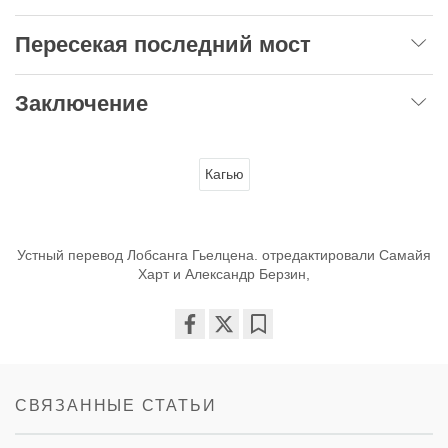
Пересекая последний мост
Заключение
Кагью
Устный перевод Лобсанга Гьелцена. отредактировали Самайя
Харт и Александр Берзин,
Share
Bookmark
on
facebook
СВЯЗАННЫЕ СТАТЬИ