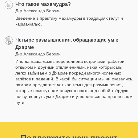
Что такое махамудра?
Д-р Александр Берзин
Введение в практику махамудры в традициях гелуг и
карма-кагью.
Четыре размышления, обращающие ум к
Дхарме
Д-р Александр Берзин
Иногда наша жизнь переполнена встречами, работой,
отдыхом и другими отвлечениями, из-за которых мы
легко забываем о Дхарме посреди многочисленных
взлётов и падений. В какой бы ситуации мы ни оказались,
ламрим предлагает четыре темы для размышления,
которые помогут нам почувствовать под собой твёрдую
почву, вернуть ум к Дхарме и утвердиться на правильном
пути.
Поддержите наш проект