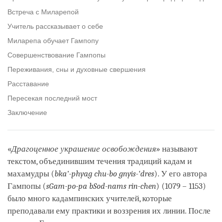
Встреча с Миларепой
Учитель рассказывает о себе
Миларепа обучает Гампопу
Совершенствование Гампопы
Переживания, сны и духовные свершения
Расставание
Пересекая последний мост
Заключение
«
Драгоценное украшение освобождения
» называют
текстом, объединившим течения традиций кадам и
махамудры (
bka’-phyag chu-bo gnyis-‘dres
). У его автора
Гампопы (
sGam-po-pa bSod-nams rin-chen
) (1079 – 1153)
было много кадампинских учителей, которые
преподавали ему практики и воззрения их линии. После