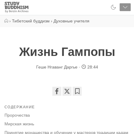
Close
Study
Buddhism
Home
›
Тибетский буддизм
›
Духовные учителя
Жизнь Гампопы
Геше Нгаванг Даргье
28:44
Share
Bookmark
on
СОДЕРЖАНИЕ
facebook
Пророчества
Мирская жизнь
Принятие монашества и обучение у мастеров традиции кадам