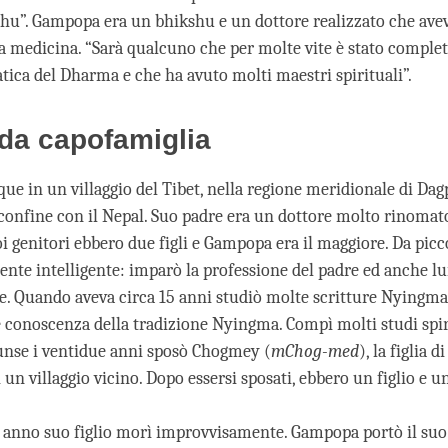
hu”. Gampopa era un bhikshu e un dottore realizzato che ave
la medicina. “Sarà qualcuno che per molte vite è stato compl
atica del Dharma e che ha avuto molti maestri spirituali”.
 da capofamiglia
e in un villaggio del Tibet, nella regione meridionale di Dag
l confine con il Nepal. Suo padre era un dottore molto rinomat
uoi genitori ebbero due figli e Gampopa era il maggiore. Da pi
nte intelligente: imparò la professione del padre ed anche lu
e. Quando aveva circa 15 anni studiò molte scritture Nyingma,
e conoscenza della tradizione Nyingma. Compì molti studi spir
nse i ventidue anni sposò Chogmey (
mChog-med
), la figlia 
 un villaggio vicino. Dopo essersi sposati, ebbero un figlio e un
anno suo figlio morì improvvisamente. Gampopa portò il suo