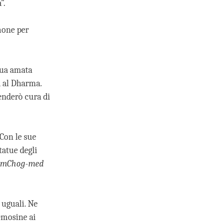
”.
mone per
 sua amata
a al Dharma.
enderò cura di
 Con le sue
tatue degli
mChog-med
 uguali. Ne
lemosine ai