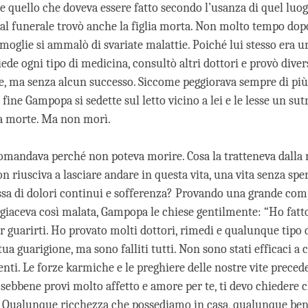
ce quello che doveva essere fatto secondo l’usanza di quel luo
dal funerale trovò anche la figlia morta. Non molto tempo dop
la moglie si ammalò di svariate malattie. Poiché lui stesso era u
de ogni tipo di medicina, consultò altri dottori e provò diver
e, ma senza alcun successo. Siccome peggiorava sempre di più,
 fine Gampopa si sedette sul letto vicino a lei e le lesse un sut
la morte. Ma non morì.
mandava perché non poteva morire. Cosa la tratteneva dalla
n riusciva a lasciare andare in questa vita, una vita senza spe
sa di dolori continui e sofferenza? Provando una grande com
 giaceva così malata, Gampopa le chiese gentilmente: “Ho fatto
r guarirti. Ho provato molti dottori, rimedi e qualunque tipo 
 tua guarigione, ma sono falliti tutti. Non sono stati efficaci a 
nti. Le forze karmiche e le preghiere delle nostre vite preced
 sebbene provi molto affetto e amore per te, ti devo chiedere c
? Qualunque ricchezza che possediamo in casa, qualunque ben