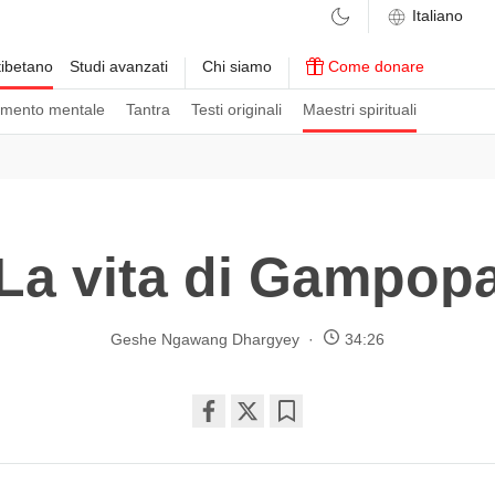
ibetano
Studi avanzati
Chi siamo
Come donare
amento mentale
Tantra
Testi originali
Maestri spirituali
La vita di Gampop
Geshe Ngawang Dhargyey
34:26
Share
Bookmark
on