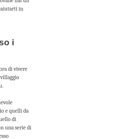
giovane hai un
 aiutarti in
so i
ora di vivere
 villaggio
u.
nevole
o e quelli da
ello di
n una serie di
esso