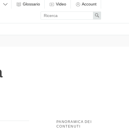
Glossario
Video
Account
Enter
Search
search
term
a
PANORAMICA DEI
CONTENUTI