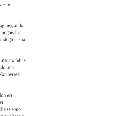
a e le
Chogmey, andò
 moglie. Era
andogli la sua
uttosto felice
endo una
“Non avresti
Non eri
vi
nche se sono