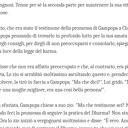
sognosi. Tenne per sé la seconda parte per mantenere la sua vit
iose.
zio, che era stato il testimone della promessa di Gampopa a 
popa pensando di trovarlo in profondo lutto per la sua amata
gli consigli, per dirgli di non preoccuparsi e consolarlo, spieg
a luce della legge del karma.
sse che non era affatto preoccupato e che, al contrario, era pi
ta. Lo zio si arrabbiò moltissimo ascoltando questo e, prend
lvere, la tirò in faccia a Gampopa. “Ma che dici?”, Lui gridò. 
 una moglie migliore, era una così bella persona!”.
a sfuriata, Gampopa chiese a suo zio: “Ma che testimone sei? 
do feci la promessa di seguire la pratica del Dharma? Non sta
Ora lo zio iniziò a vergognarsi moltissimo e disse: “È vero. A