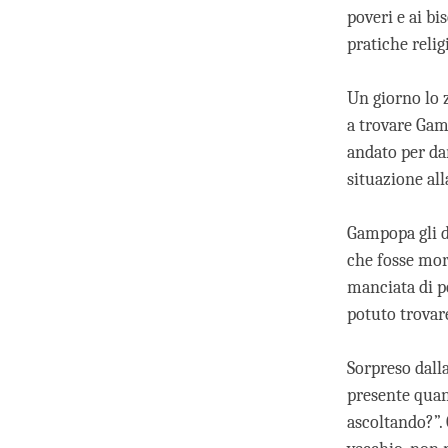
poveri e ai bi
pratiche relig
Un giorno lo 
a trovare Gam
andato per dar
situazione all
Gampopa gli di
che fosse mor
manciata di po
potuto trovare
Sorpreso dall
presente quan
ascoltando?”. 