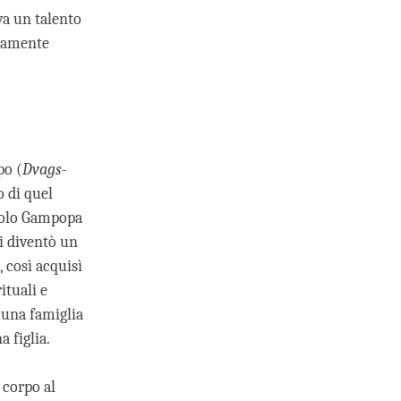
va un talento
etamente
po (
Dvags-
o di quel
ccolo Gampopa
i diventò un
 così acquisì
ituali e
di una famiglia
a figlia.
 corpo al