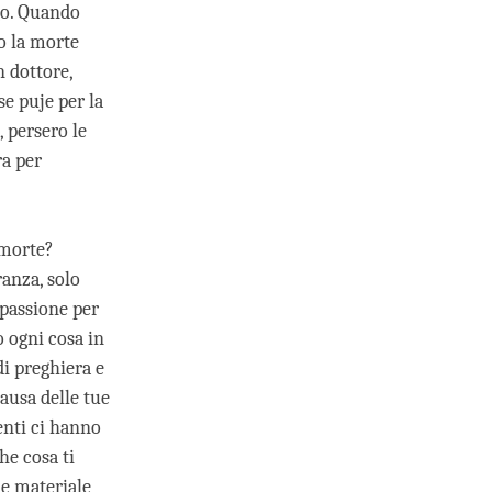
go. Quando
o la morte
n dottore,
se puje per la
 persero le
ra per
 morte?
ranza, solo
passione per
 ogni cosa in
di preghiera e
causa delle tue
enti ci hanno
he cosa ti
e materiale