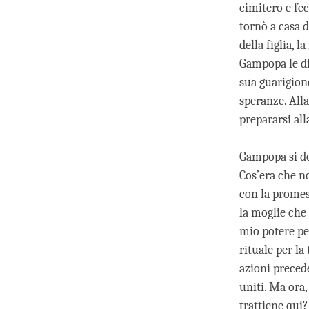
cimitero e fe
tornò a casa 
della figlia, 
Gampopa le die
sua guarigion
speranze. Alla
prepararsi al
Gampopa si do
Cos’era che no
con la promes
la moglie che
mio potere pe
rituale per la
azioni precede
uniti. Ma ora,
trattiene qui