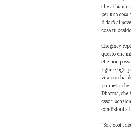
che abbiamo a
per una cosa 
li darò ai po
cosa tu desider
Chogmey repli
questo che mi
che non posso
figlie e figl
vita non ha al
prometti che 
Dharma, che è 
esseri senzien
condizioni a l
“Se è così”, d