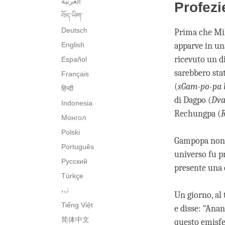
العربية
Profezi
བོད་ཡིག་
Deutsch
Prima che Mila
English
apparve in un
ricevuto un di
Español
sarebbero stat
Français
(
sGam-po-pa 
हिन्दी
di Dagpo (
Dva
Indonesia
Rechungpa (
R
Монгол
Polski
Gampopa non 
Português
universo fu pr
Русский
presente una 
Türkçe
اُردو
Un giorno, al
Tiếng Việt
e disse: “Anan
简体中文
questo emisfe