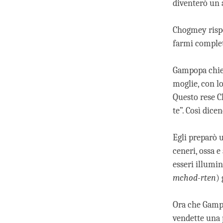
diventerò un a
Chogmey rispo
farmi complet
Gampopa chiese
moglie, con l
Questo rese C
te”. Così dice
Egli preparò 
ceneri, ossa e
esseri illumin
mchod-rten
) 
Ora che Gampop
vendette una p