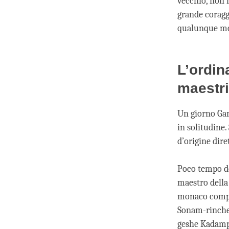
vecchio, non 
grande coraggi
qualunque mo
L’ordin
maestr
Un giorno Gam
in solitudine.
d’origine dire
Poco tempo d
maestro della 
monaco compl
Sonam-rinche
geshe Kadampa