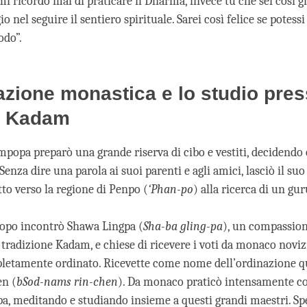
mi ricordo mai di praticare il Dharma, invece tu che sei così 
o nel seguire il sentiero spirituale. Sarei così felice se potessi
do”.
azione monastica e lo studio pres
i Kadam
popa preparò una grande riserva di cibo e vestiti, decidendo 
 Senza dire una parola ai suoi parenti e agli amici, lasciò il suo
tto verso la regione di Penpo (
‘Phan-po
) alla ricerca di un gur
opo incontrò Shawa Lingpa (
Sha-ba gling-pa
), un compassio
tradizione Kadam, e chiese di ricevere i voti da monaco novizi
etamente ordinato. Ricevette come nome dell’ordinazione qu
n (
bSod-nams rin-chen
). Da monaco praticò intensamente co
, meditando e studiando insieme a questi grandi maestri. Sp