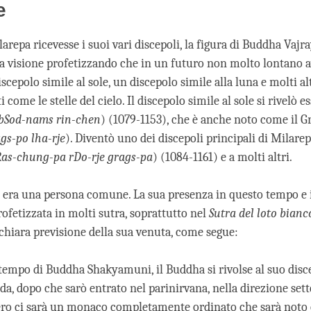
facebook
e
repa ricevesse i suoi vari discepoli, la figura di Buddha Vajra
a visione profetizzando che in un futuro non molto lontano 
scepolo simile al sole, un discepolo simile alla luna e molti al
i come le stelle del cielo. Il discepolo simile al sole si rivelò
bSod-nams rin-chen
) (1079-1153), che è anche noto come il 
gs-po lha-rje
). Diventò uno dei discepoli principali di Milare
as-chung-pa rDo-rje grags-pa
) (1084-1161) e a molti altri.
era una persona comune. La sua presenza in questo tempo e 
ofetizzata in molti sutra, soprattutto nel
Sutra del loto bianc
chiara previsione della sua venuta, come segue:
 tempo di Buddha Shakyamuni, il Buddha si rivolse al suo dis
da, dopo che sarò entrato nel parinirvana, nella direzione sett
ro ci sarà un monaco completamente ordinato che sarà noto 