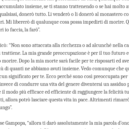
ccumulato insieme, se ti stanno trattenendo o se hai molto 
qualsiasi, donerò tutto. Li venderò o li donerò al monastero c
veri. Mi libererò di qualunque cosa possa impedirti di morire.
i io faccia, la farò”.
cò: “Non sono attaccata alla ricchezza o ad alcunché nella ca
 trattiene. La mia grande preoccupazione è per il tuo futuro e
 morire. Dopo la mia morte sarà facile per te risposarti ed av
i, più di quanti ne abbiamo avuti insieme. Vedo comunque che qu
cun significato per te. Ecco perché sono così preoccupata per 
invece di condurre una vita del genere diventerai un assiduo p
il modo più efficace ed efficiente di raggiungere la felicità tua
ti, allora potrò lasciare questa vita in pace. Altrimenti rimarr
ungo”.
isse Gampopa, “allora ti darò assolutamente la mia parola d’on