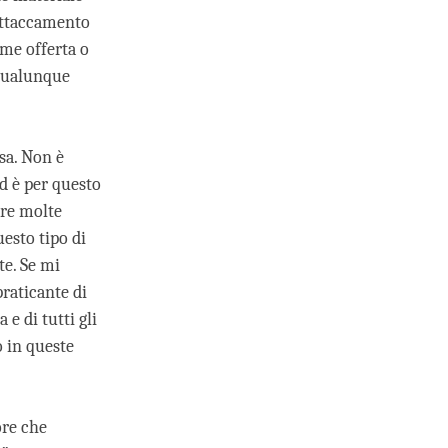
attaccamento
ome offerta o
 Qualunque
sa. Non è
d è per questo
ere molte
esto tipo di
te. Se mi
raticante di
 e di tutti gli
ò in queste
ore che