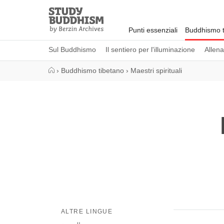
Close
Study
Buddhism
Punti essenziali
Buddhismo t
Home
Sul Buddhismo
Il sentiero per l'illuminazione
Allen
›
Buddhismo tibetano
›
Maestri spirituali
ALTRE LINGUE