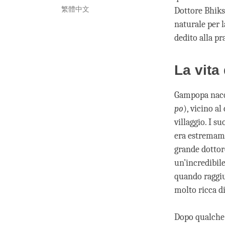
繁體中文
Dottore Bhiks
naturale per 
dedito alla pr
La vita
Gampopa nacqu
po
), vicino a
villaggio. I s
era estremame
grande dottor
un’incredibil
quando raggiu
molto ricca di
Dopo qualche 