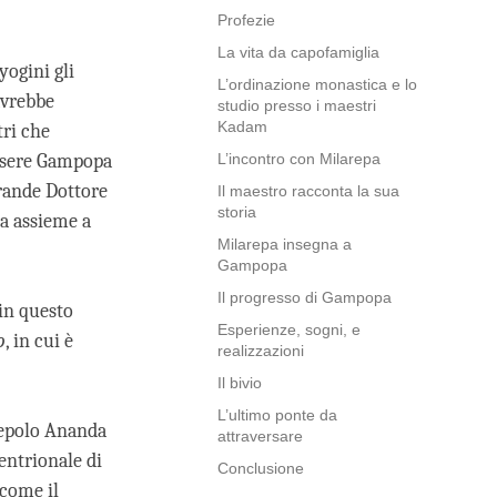
Profezie
La vita da capofamiglia
yogini gli
L’ordinazione monastica e lo
avrebbe
studio presso i maestri
Kadam
tri che
 essere Gampopa
L’incontro con Milarepa
Grande Dottore
Il maestro racconta la sua
storia
pa assieme a
Milarepa insegna a
Gampopa
Il progresso di Gampopa
in questo
Esperienze, sogni, e
o
, in cui è
realizzazioni
Il bivio
L’ultimo ponte da
cepolo Ananda
attraversare
entrionale di
Conclusione
come il