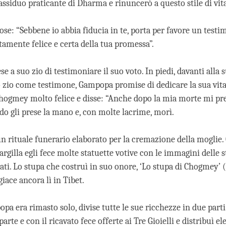
ssiduo praticante di Dharma e rinuncerò a questo stile di vita
se: “Sebbene io abbia fiducia in te, porta per favore un testi
amente felice e certa della tua promessa”.
 a suo zio di testimoniare il suo voto. In piedi, davanti alla
o zio come testimone, Gampopa promise di dedicare la sua vit
hogmey molto felice e disse: “Anche dopo la mia morte mi pr
ndo gli prese la mano e, con molte lacrime, morì.
un rituale funerario elaborato per la cremazione della moglie.
 argilla egli fece molte statuette votive con le immagini delle s
ati. Lo stupa che costruì in suo onore, ‘Lo stupa di Chogmey’ (
giace ancora lì in Tibet.
a era rimasto solo, divise tutte le sue ricchezze in due parti
arte e con il ricavato fece offerte ai Tre Gioielli e distribuì e