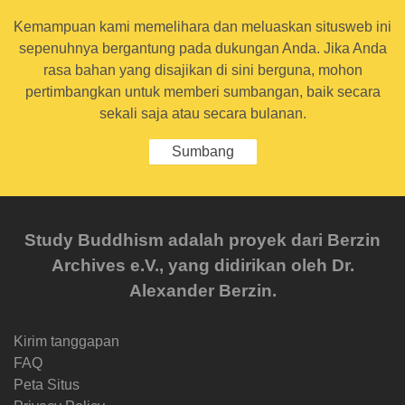
Kemampuan kami memelihara dan meluaskan situsweb ini
sepenuhnya bergantung pada dukungan Anda. Jika Anda
rasa bahan yang disajikan di sini berguna, mohon
pertimbangkan untuk memberi sumbangan, baik secara
sekali saja atau secara bulanan.
Sumbang
Study Buddhism adalah proyek dari Berzin
Archives e.V., yang didirikan oleh Dr.
Alexander Berzin.
Kirim tanggapan
FAQ
Peta Situs