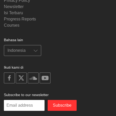
Privacy Policy
Newsletter
Isi Terbaru
Progress Reports
Courses
Bahasa lain
Ikuti kami di
on
on
on
on
facebook
X
soundcloud
youtube
Subscribe to our newsletter
Enter
Subscribe
your
email