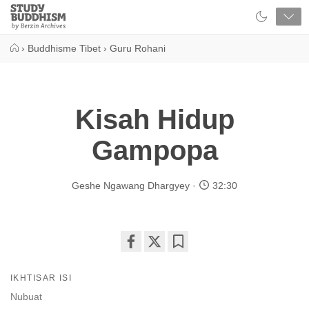
Close
Study
Buddhism
Home
›
Buddhisme Tibet
›
Guru Rohani
Kisah Hidup
Gampopa
Geshe Ngawang Dhargyey
32:30
Share
Bookmark
on
IKHTISAR ISI
facebook
Nubuat