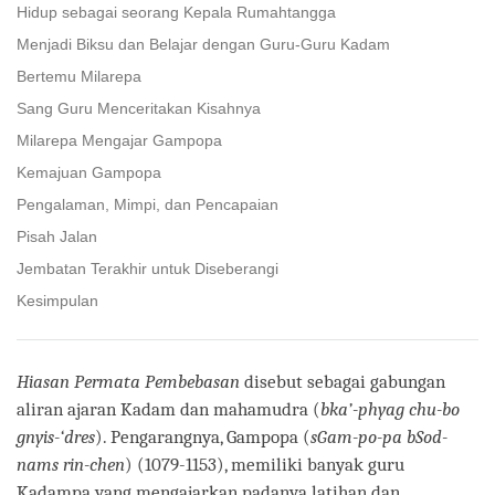
Hidup sebagai seorang Kepala Rumahtangga
Menjadi Biksu dan Belajar dengan Guru-Guru Kadam
Bertemu Milarepa
Sang Guru Menceritakan Kisahnya
Milarepa Mengajar Gampopa
Kemajuan Gampopa
Pengalaman, Mimpi, dan Pencapaian
Pisah Jalan
Jembatan Terakhir untuk Diseberangi
Kesimpulan
Hiasan Permata Pembebasan
disebut sebagai gabungan
aliran ajaran Kadam dan mahamudra (
bka’-phyag chu-bo
gnyis-‘dres
). Pengarangnya, Gampopa (
sGam-po-pa bSod-
nams rin-chen
) (1079-1153), memiliki banyak guru
Kadampa yang mengajarkan padanya latihan dan