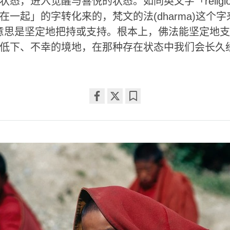
状态，进入觉醒与喜悦的状态。如同英文字「religi
在一起」的字转化来的，梵文的法(dharma)这个字
，意思是坚定地把持或支持。根本上，佛法能坚定地
低下、不幸的境地，在那种存在状态中我们会长久
Share
Bookmark
on
facebook