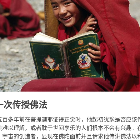
一次传授佛法
五百多年前在菩提迦耶证得正觉时，他起初犹豫是否应该
奥难以理解，或者耽于世间享乐的人们根本不会有兴趣。
，宇宙的创造者，显现在佛陀面前并且请求他传讲佛法以