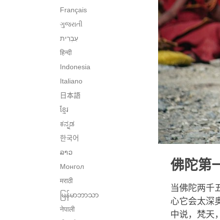
Français
ગુજરાતી
हिन्दी
Indonesia
Italiano
日本語
ខ្មែរ
ಕನ್ನಡ
한국어
ລາວ
佛陀第
Монгол
मराठी
当佛陀两千
မြန်မာဘာသာ
心它会太深
नेपाली
中说，梵天