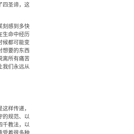
了四圣谛，这
某刻感到多快
在生命中经历
时候都可能变
对想要的东西
脱离所有痛苦
让我们永远从
是这样传递，
守的规范、以
四千教法，以
承受着很多种