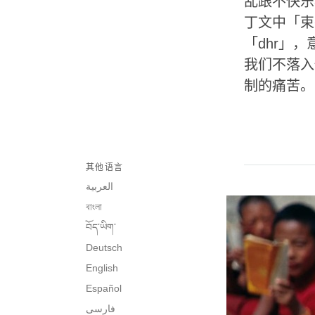
乱跟不快乐
丁文中「束
「dhr」
我们不落入
制的痛苦。
其他语言
العربية
বাংলা
བོད་ཡིག་
Deutsch
English
Español
فارسی