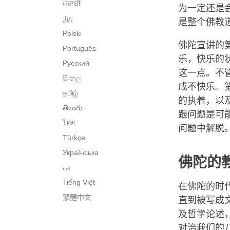
ਪੰਜਾਬੀ
为一定还是
پنجابی
是整个佛教
Polski
佛陀宣讲的
Português
乐，快乐的
Русский
这一点。不
සිංහල
成不快乐。
தமிழ்
的执着，以
తెలుగు
跟问题是可
ไทย
问题中解脱
Türkçe
Українська
佛陀的
اُردو
Tiếng Việt
在佛陀的时
繁體中文
直到被写成
及哲学论述
对治我们的