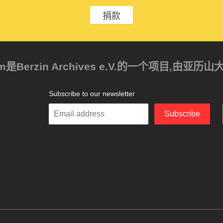
捐款
ism是Berzin Archives e.V.的一个项目,由
Subscribe to our newsletter
Enter
Subscribe
your
email