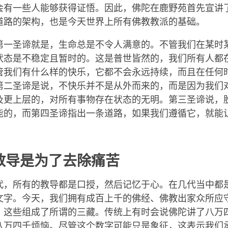
会有一些人能够获得证悟。因此，佛陀在鹿野苑首先宣讲
道路的架构，也是今天世界上所有佛教教派的基础。
第一圣谛就是，生命总是不令人满意的。不管我们在某时
状态是不稳定且暂时的。这是普世皆然的，我们所有人都
管我们有什么样的快乐，它都不会永远持续，而且在任何
第二圣谛是说，不快乐并不是从外而来的，而是因为我们
及更上层的，对所有事物存在状态的无明。第三圣谛说，
能的，而第四圣谛指出一条道路，如果我们遵循它，就能
。
教导是为了去除痛苦
代，所有的教导都是口授，然后记忆于心。在几代当中都
文字。今天，我们拥有成百上千的佛经、佛教出家众所应
，这些组成了所谓的三藏。传统上有时会说佛陀讲了八万
八万四千烦恼。尽管这个数字可能只是象征，这表示我们