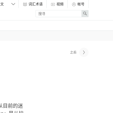
词汇术语
视频
帐号
Enter
Search
search
term
之后
从目前的迷