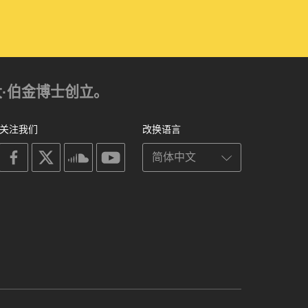
亚历山大·伯金博士创立。
关注我们
改换语言
on
on
on
on
facebook
X
soundcloud
youtube