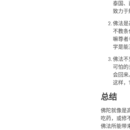
泰国、
致力于
佛法是
不教条
嘛尊者
学是能
佛法不
可怕的
会回来
这样，
总结
佛陀就像是
吃药，或修
佛法所能带