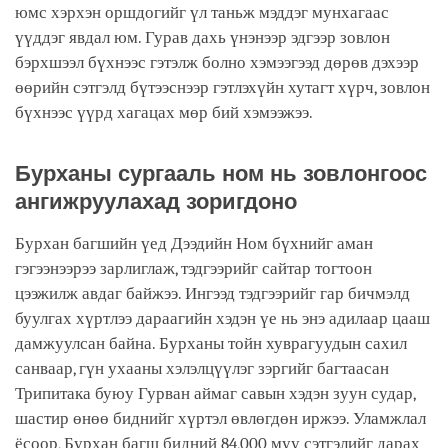
юмс хэрхэн оршдогийг үл таньж мэддэг мунхагаас
үүддэг явдал юм. Гурав дахь үнэнээр эдгээр зовлон
бэрхшээл бүхнээс гэтэлж болно хэмээгээд дөрөв дэхээр
өөрийн сэтгэлд бүтээснээр гэтлэхүйн хутагт хүрч, зовлон
бүхнээс үүрд хагацах мөр бий хэмээжээ.
Бурханы сургааль ном нь зовлонгоос
ангижруулахад зоригдоно
Бурхан багшийн үед Дээдийн Ном бүхнийг аман
гэгээнээрээ зарлиглаж, тэдгээрийг сайтар тогтоон
цээжилж авдаг байжээ. Ингээд тэдгээрийг гар бичмэлд
буулгах хүртлээ дараагийн хэдэн үе нь энэ адилаар цааш
дамжуулсан байна. Бурханы тойн хуврагуудын сахил
санваар, гүн ухааны хэлэлцүүлэг зэргийг багтаасан
Трипитака буюу Гурван аймаг савын хэдэн зуун судар,
шастир өнөө биднийг хүртэл өвлөгдөн иржээ. Уламжлал
ёсоор, Бурхан багш бидний 84,000 муу сэтгэлийг дарах