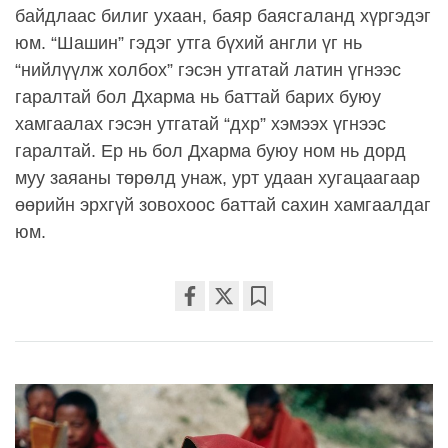
байдлаас билиг ухаан, баяр баясгаланд хүргэдэг
юм. “Шашин” гэдэг утга бүхий англи үг нь
“нийлүүлж холбох” гэсэн утгатай латин үгнээс
гаралтай бол Дхарма нь баттай барих буюу
хамгаалах гэсэн утгатай “дхр” хэмээх үгнээс
гаралтай. Ер нь бол Дхарма буюу ном нь дорд
муу заяаны төрөлд унаж, урт удаан хугацаагаар
өөрийн эрхгүй зовохоос баттай сахин хамгаалдаг
юм.
Share
Bookmark
on
facebook