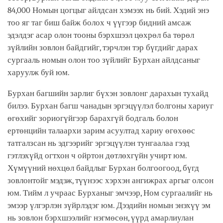
84,000 Номын цогцыг айлдсан хэмээх нь бий. Хэдий энэ
тоо яг таг биш байж болох ч үүгээр бидний амсаж
эдэлдэг асар олон тооны бэрхшээл цөхрөл ба төрөл
зүйлийн зовлон байдгийг, тэрчлэн тэр бүгдийг дарах
сургааль номын олон тоо зүйлийг Бурхан айлдсаныг
харуулж буй юм.
Бурхан багшийн зарлиг бүхэн зовлонг дарахын тухайд
билээ. Бурхан багш чанадын эргэцүүлэл болгоны хариуг
өгөхийг зориогүйгээр барахгүй бодгаль болон
ертөнцийн талаархи зарим асуултад хариу өгөхөөс
татгалзсан нь эдгээрийг эргэцүүлэн тунгаалаа гээд
гэтлэхүйд огтхон ч ойртон дөтлөхгүйн учирт юм.
Хүмүүний нөхцөл байдлыг Бурхан болгоогоод, бүгд
зовлонтойг мэдэж, түүнээс хэрхэн ангижрах аргыг олсон
юм. Тийм л учраас Бурханыг эмчээр, Ном сургаалийг нь
эмээр үлгэрлэн зүйрлэдэг юм. Дээдийн номын энэхүү эм
нь зовлон бэрхшээлийг нэгмөсөн, үүрд амарлиулан