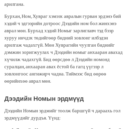
арилгана.
Бурхан, Ном, Хувраг хэмээх авралын гурван эрдэнэ бий
хэдий ч эдгээрийн дотроос Дээдийн ном бол жинхэнэ
аврал мөн. Бурхад хэдий Номыг зарлиглавч тэд бээр
хуруу инчдэх төдийгөөр бидний зовлонг илбэдэн
арилгаж чадахгүй. Мөн Хуврагийн чуулган биднийг
дэмжин зоригжуулах ч Дээдийн номыг анхааран авахад
хүчилж чадахгүй. Бид өөрсдөө л Дээдийн номонд
суралцан, анхааран авах ёстой ба гагц үүгээр л
зовлонгоос ангижирч чадна. Тиймээс бид өөрөө
өөрийнхөө аврал мөн.
Дээдийн Номын эрдмүүд
Дээдийн Номын эрдмийг тоолж баршгүй ч дараахь гол
эрдмүүдийг дурдъя. Үүнд: