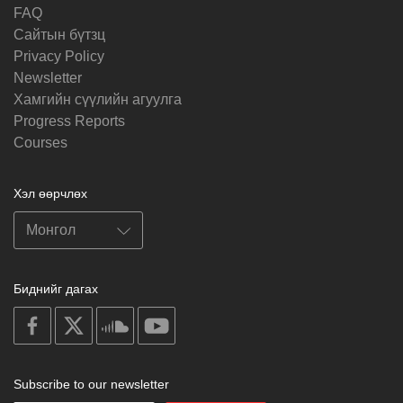
FAQ
Cайтын бүтзц
Privacy Policy
Newsletter
Хамгийн сүүлийн агуулга
Progress Reports
Courses
Хэл өөрчлөх
Биднийг дагах
on
on
on
on
facebook
X
soundcloud
youtube
Subscribe to our newsletter