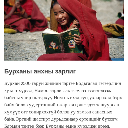
Бурханы анхны зарлиг
Бурхан 2500 гаруй жилийн тэртээ Бодьгаяад гэгээрлийн
хутагт хүрээд, Номоо зарлиглах эсэхтээ тээнэгэлзэж
байсны учир нь тэрхүү Ном нь ихэд гүн, ухаарахад бэрх
байх болов уу, ертөнцийн жаргал цэнгэлдээ ташуурсан
хүмүүс огт сонирхохгүй болов уу хэмээн санасных
байв. Эртний шастирт дурьдсанаар ертөнцийг бүтээгч
Бярман тэнгэр бээр Бурханы өмнө хүрэлцэн ирээд,