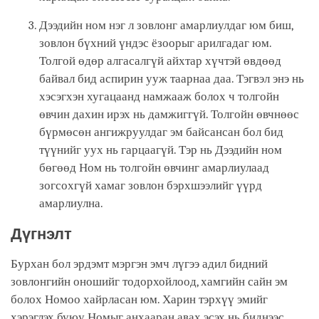
Дээдийн ном нэг л зовлонг амарлиулдаг юм биш,
зовлон бүхний үндэс ёзоорыг арилгадаг юм.
Толгой өдөр алгасалгүй айхтар хүчтэй өвдөөд
байвал бид аспирин ууж таарнаа даа. Тэгвэл энэ нь
хэсэгхэн хугацаанд намжааж болох ч толгойн
өвчин дахин ирэх нь дамжиггүй. Толгойн өвчнөөс
бүрмөсөн ангижруулдаг эм байсансан бол бид
түүнийг уух нь гарцаагүй. Тэр нь Дээдийн ном
бөгөөд Ном нь толгойн өвчинг амарлиулаад
зогсохгүй хамаг зовлон бэрхшээлийг үүрд
амарлиулна.
Дүгнэлт
Бурхан бол эрдэмт мэргэн эмч лүгээ адил бидний
зовлонгийн оношийг тодорхойлоод, хамгийн сайн эм
болох Номоо хайрласан юм. Харин тэрхүү эмийг
хэрэглэх буюу Номыг анхааран авах эсэх нь биднээс