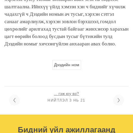
шалтгаална. Ийнхүү үйлд хэмээн хэн ч биднийг хүчилж
чадахгүй ч Дээдийн номын ач тусыг, хэрхэн сэтгэл
санааг амарлиулж, хэрхэн зовлон бэрхшээл, гомдол
цөхрөлийг арилгахад тустай байгааг жинхэнээр харахын
цагт өөрийн болоод бусдын тусыг бүтээхийн тулд
Дээдийн номыг хичээнгүйлэн анхааран авах болно.
Дээдийн ном
... гэж юу вэ?
НИЙТЛЭЛ 3 НЬ 21
Бидний үйл ажиллагаанд