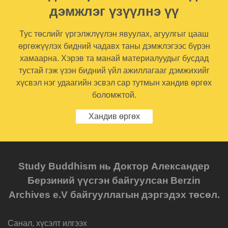
дэмжлэг үзүүлнэ үү
Тус төслийг үргэлжлүүлэн явуулах, агуулгыг цааш
өргөжүүлэх бидний чадавх таны дэмжлэгээс бүрэн
хамаарна. Хэрэв та манай материалуудыг бусдад
тустай гэж үзэн бидний үйл ажиллагааг дэмжихийг
хүсвэл нэг удаагийн эсвэл сар тутмын хандив өргөх
боломжтой.
Хандив өргөх
Study Buddhism нь Доктор Александер
Берзиний үүсгэн байгуулсан Berzin
Archives e.V байгууллагын дэргэдэх төсөл.
Санал, хүсэлт илгээх