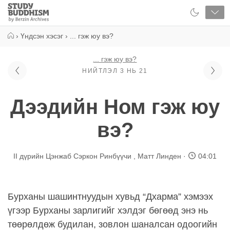
Close
Study
Buddhism
Home
›
Үндсэн хэсэг
›
... гэж юу вэ?
... гэж юу вэ?
НИЙТЛЭЛ 3 НЬ 21
Дээдийн Ном гэж юу
вэ?
II дүрийн Цэнжаб Сэркон Ринбүүчи
,
Матт Линден
04:01
Бурханы шашинтнуудын хувьд “Дхарма” хэмээх
үгээр Бурханы зарлигийг хэлдэг бөгөөд энэ нь
төөрөлдөж будилан, зовлон шаналсан одоогийн