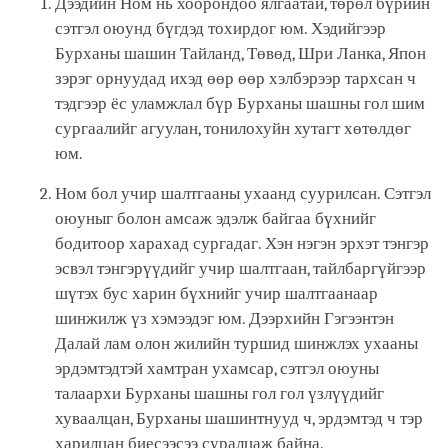
Дээдийн Ном нь хоорондоо ялгаатай, төрөл бүрийн
сэтгэл оюунд бүгдэд тохирдог юм. Хэдийгээр
Бурханы шашин Тайланд, Төвөд, Шри Ланка, Япон
зэрэг орнуудад ихэд өөр өөр хэлбэрээр тархсан ч
тэдгээр ёс уламжлал бүр Бурханы шашны гол шим
сургаалийг агуулан, тонилохуйн хутагт хөтөлдөг
юм.
Ном бол учир шалтгааны ухаанд суурилсан. Сэтгэл
оюуныг болон амсаж эдэлж байгаа бүхнийг
бодитоор харахад сургадаг. Хэн нэгэн эрхэт тэнгэр
эсвэл тэнгэрүүдийг учир шалтгаан, тайлбаргүйгээр
шүтэх бус харин бүхнийг учир шалтгаанаар
шинжилж үз хэмээдэг юм. Дээрхийн Гэгээнтэн
Далай лам олон жилийн туршид шинжлэх ухааны
эрдэмтэдтэй хамтран ухамсар, сэтгэл оюуны
талаархи Бурханы шашны гол гол үзлүүдийг
хуваалцан, Бурханы шашинтнууд ч, эрдэмтэд ч тэр
харилцан биесээсээ суралцаж байна.