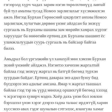
гэгээрэлд хүрч чадах зарим нэгэн төрөлхтөнүүд лавтай
буй тул амьтны тусад Номоо зарлиглахыг хүсэмжилсэн
ажээ. Ингээд Бурхан Гөрөөсний цэцэрлэгт анхны Номоо
зарлиглаж, хутагтын дөрвөн үнэнг айлдсан ба энэхүү
сургааль нь Бурханы шашны зам мөрийн хамрах хүрээг
харуулдаг ба өнөөгийн ертөнц дэх Бурханы шашинт ёс
уламжлалуудын суурь сургааль нь байсаар байгаа
билээ.
Амьдрал бол үргэлжийн үл ханахуй мөн хэмээн Бурхан
эхний үнэнийг айлджээ. Нэгэнтээ хичнээн жаргалтай
байлаа гээд энэхүү жаргал нь батгүй бөгөөд түрхэн
зуурдын байдаг. Ертөнц даяараа энэ адил буюу бид
бүгдээрээ энэ адилыг амсана. Ямар ч жаргал таашаал
байлаа гээд тэр нь үүрд мөнхөд оршихгүй бөгөөд хэзээд
ч эсрэгээрээ хувирч мэднэ. Хоёр дахь үнэн бол зовлон
бэрхшээл үнэн хэрэг дээрээ гадна талаас ирдэггүй, харин
хүссэнээ авах гэдэг шуналын сэтгэлээс, ялангуяа хамаг