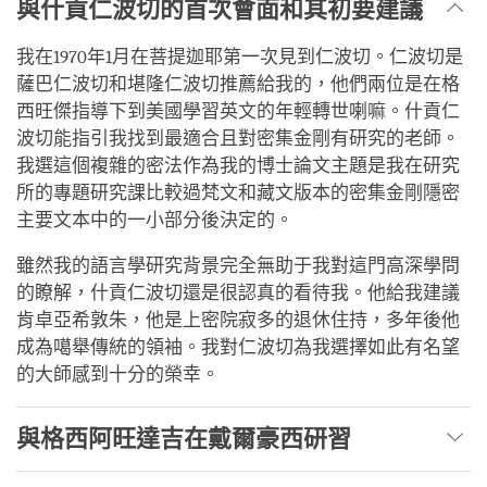
與什貢仁波切的首次會面和其初要建議
我在1970年1月在菩提迦耶第一次見到仁波切。仁波切是
薩巴仁波切和堪隆仁波切推薦給我的，他們兩位是在格
西旺傑指導下到美國學習英文的年輕轉世喇嘛。什貢仁
波切能指引我找到最適合且對密集金剛有研究的老師。
我選這個複雜的密法作為我的博士論文主題是我在研究
所的專題研究課比較過梵文和藏文版本的密集金剛隱密
主要文本中的一小部分後決定的。
雖然我的語言學研究背景完全無助于我對這門高深學問
的瞭解，什貢仁波切還是很認真的看待我。他給我建議
肯卓亞希敦朱，他是上密院寂多的退休住持，多年後他
成為噶舉傳統的領袖。我對仁波切為我選擇如此有名望
的大師感到十分的榮幸。
與格西阿旺達吉在戴爾豪西研習