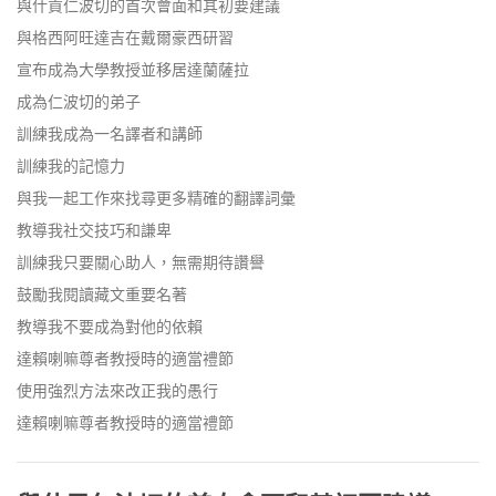
與什貢仁波切的首次會面和其初要建議
與格西阿旺達吉在戴爾豪西研習
宣布成為大學教授並移居達蘭薩拉
成為仁波切的弟子
訓練我成為一名譯者和講師
訓練我的記憶力
與我一起工作來找尋更多精確的翻譯詞彙
教導我社交技巧和謙卑
訓練我只要關心助人，無需期待讚譽
鼓勵我閱讀藏文重要名著
教導我不要成為對他的依賴
達賴喇嘛尊者教授時的適當禮節
使用強烈方法來改正我的愚行
達賴喇嘛尊者教授時的適當禮節