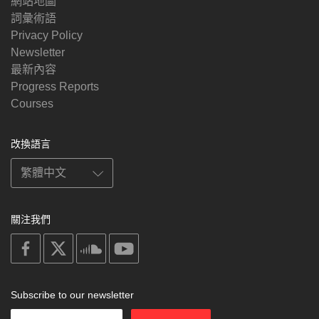
網站地圖
詞彙術語
Privacy Policy
Newsletter
最新內容
Progress Reports
Courses
改換語言
關注我們
on
on
on
on
facebook
X
soundcloud
youtube
Subscribe to our newsletter
Enter