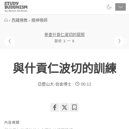
Close
Study
Buddhism
Home
›
西藏佛教
›
精神導師
參查什貢仁波切的寫照
部份 3 一 8
與什貢仁波切的訓練
亞歷山大·伯金博士
00:12
Share
Bookmark
on
內容概觀
facebook