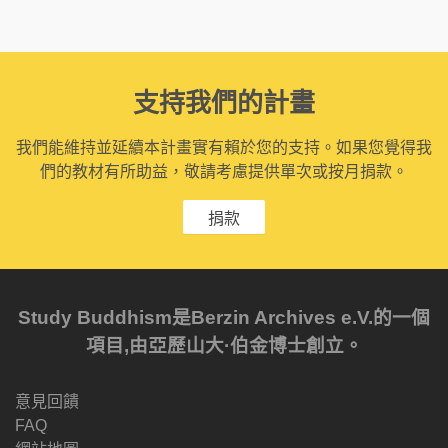
支持我們的計畫
我們能維持並延續本計畫實有賴於您的支持。如果您覺得我
們的教材有所助益，敬請考慮提供單次或按月捐款。
捐款
Study Buddhism是Berzin Archives e.V.的一個
項目,由亞歷山大·伯金博士創立。
意見回饋
FAQ