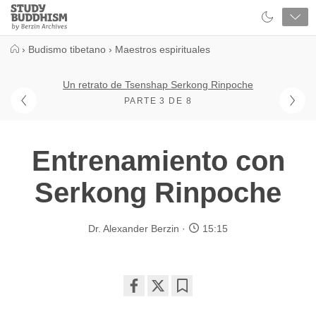
Close
Study
Buddhism
Home
›
Budismo tibetano
›
Maestros espirituales
Un retrato de Tsenshap Serkong Rinpoche
PARTE 3 DE 8
Entrenamiento con
Serkong Rinpoche
Dr. Alexander Berzin
15:15
Share
Bookmark