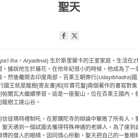
聖天
Share
on
pa'i lha
，
Aryadeva
) 生於斯里蘭卡的王室家庭，生活在2
facebook
間。據說他生於蓮花。在他年紀很小的時候，他成為了一
典，然後離開去印度南部、百乘王朝樂行(
Udayibhadra
)
行國王就是龍樹[寄友書]和[珍寶花鬘]兩個著作的書寫對
利帕爾瓦大繼續學習。這是一座聖山，位在百乘王國內，
的龍樹工達山谷。
的信徒瑪特裡制吒，在那爛陀寺的辯論中擊敗了所有人。
，聖天遇到一個試圖去獲得特殊神通的老婦人，為了達到
淵博的僧人的眼睛。因同情心所動，聖天把自己的一隻眼