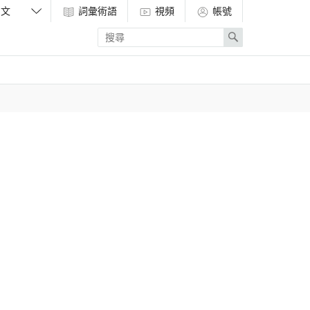
詞彙術語
視頻
帳號
Enter
Search
search
term