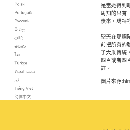
Polski
是當她得到
Português
周知的只有
後來，瑪特
Русский
සිංහල
聖天在那爛
தமிழ்
前把所有的
తెలుగు
了大乘傳統
ไทย
四百或者四
Türkçe
註。
Українська
اُردو
圖片來源:himal
Tiếng Việt
简体中文