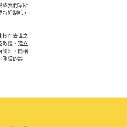
變成我們眾所
瑪特裡制吒，
龍樹在去世之
泛教授，建立
百論》。簡稱
金剛續的論