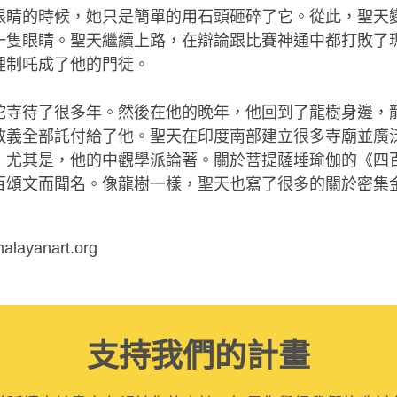
眼睛的時候，她只是簡單的用石頭砸碎了它。從此，聖天
一隻眼睛。聖天繼續上路，在辯論跟比賽神通中都打敗了
裡制吒成了他的門徒。
陀寺待了很多年。然後在他的晚年，他回到了龍樹身邊，
教義全部託付給了他。聖天在印度南部建立很多寺廟並廣
，尤其是，他的中觀學派論著。關於菩提薩埵瑜伽的《四
百頌文而聞名。像龍樹一樣，聖天也寫了很多的關於密集
ayanart.org
支持我們的計畫