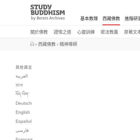
Close
Study
Buddhism
基本教理
西藏佛教
進階研
Home
關於佛教
證悟之道
心靈訓練
密法教義
原著文
›
西藏佛教
›
精神導師
其他語言
العربية
বাংলা
བོད་ཡིག་
Deutsch
English
Español
فارسی
Français