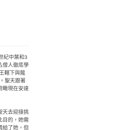
世紀中葉和3
名僧人徹底學
國王轄下與龍
象。聖天跟著
俯瞰現在安達
聖天去迎接挑
此目的，她需
睛給了她，但