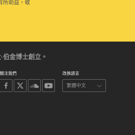
有所助益，敬
亞歷山大·伯金博士創立。
關注我們
改換語言
on
on
on
on
facebook
X
soundcloud
youtube