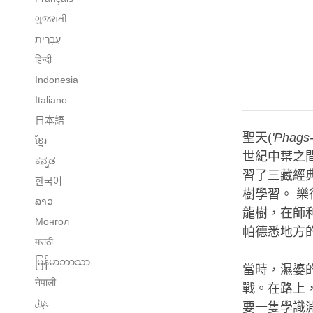
ગુજરાતી
हिन्दी
Indonesia
Italiano
日本語
聖天(
'Phags-
ខ្មែរ
世紀中葉之
ಕನ್ನಡ
習了三藏經
한국어
樹學習。 樂
ລາວ
龍樹，在師
Монгол
帕德悉地方
मराठी
မြန်မာဘာသာ
當時，濕婆
नेपाली
戰。在路上
پنجابی
要一隻學識