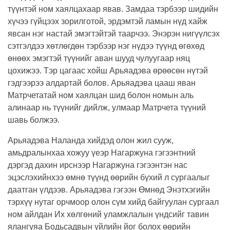
түүнтэй ном хаялцахаар явав. Замдаа тэрбээр шидийн
хүчээ гүйцээх зорилготой, эрдэмтэй ламын нүд хайж
явсан нэг настай эмэгтэйтэй таарчээ. Энэрэн нигүүлсэх
сэтгэлдээ хөтлөгдөн тэрбээр нэг нүдээ түүнд өгөхөд
өнөөх эмэгтэй түүнийг аван шууд чулуугаар няц
цохижээ. Тэр цагаас хойш Арьяадэва өрөөсөн нүтэй
гэдгээрээ алдартай болов. Арьяадэва цааш яван
Матрчетатай ном хаялцан шид болон номын аль
алинаар нь түүнийг дийлж, улмаар Матрчета түүний
шавь болжээ.
Арьяадэва Наланда хийдэд олон жил сууж,
амьдралынхаа хожуу үеэр Нагаржуна гэгээнтний
дэргэд дахин ирснээр Нагаржуна гэгээнтэн нас
эцэслэхийнхээ өмнө түүнд өөрийн бүхий л сургаалыг
даатган үлдээв. Арьяадэва гэгээн Өмнөд Энэтхэгийн
тэрхүү нутаг орчмоор олон сүм хийд байгуулан сургаал
ном айлдан Их хөлгөний уламжлалын үндсийг тавин
ялангуяа Бодьсадвын үйлийн йог болох өөрийн