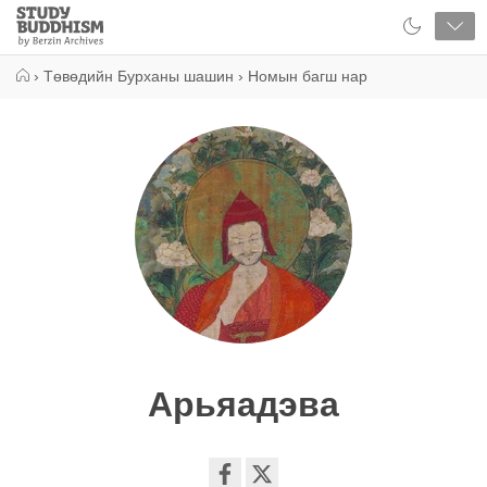
Close
Study
Buddhism
Home
›
Төвөдийн Бурханы шашин
›
Номын багш нар
Арьяадэва