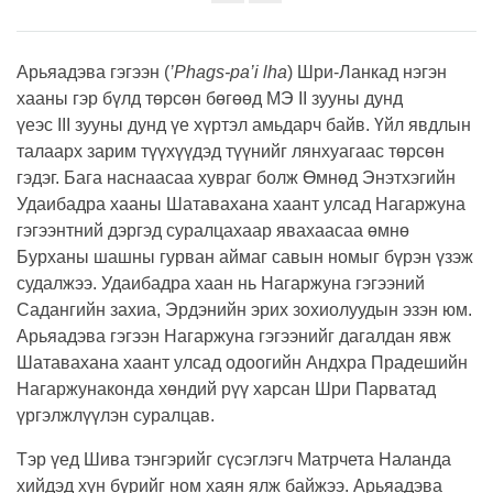
Share
on
facebook
Арьяадэва гэгээн (
’Phags-pa’i lha
) Шри-Ланкад нэгэн
хааны гэр бүлд төрсөн бөгөөд МЭ II зууны дунд
үеэс III зууны дунд үе хүртэл амьдарч байв. Үйл явдлын
талаарх зарим түүхүүдэд түүнийг лянхуагаас төрсөн
гэдэг. Бага наснаасаа хувраг болж Өмнөд Энэтхэгийн
Удаибадра хааны Шатавахана хаант улсад Нагаржуна
гэгээнтний дэргэд суралцахаар явахаасаа өмнө
Бурханы шашны гурван аймаг савын номыг бүрэн үзэж
судалжээ. Удаибадра хаан нь Нагаржуна гэгээний
Садангийн захиа, Эрдэнийн эрих зохиолуудын эзэн юм.
Арьяадэва гэгээн Нагаржуна гэгээнийг дагалдан явж
Шатавахана хаант улсад одоогийн Андхра Прадешийн
Нагаржунаконда хөндий рүү харсан Шри Парватад
үргэлжлүүлэн суралцав.
Тэр үед Шива тэнгэрийг сүсэглэгч Матрчета Наланда
хийдэд хүн бүрийг ном хаян ялж байжээ. Арьяадэва