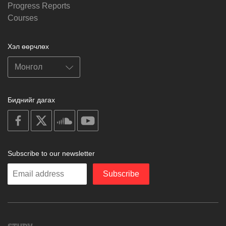
Progress Reports
Courses
Хэл өөрчлөх
Биднийг дагах
on
on
on
on
facebook
X
soundcloud
youtube
Subscribe to our newsletter
Enter
Subscribe
your
email
Study