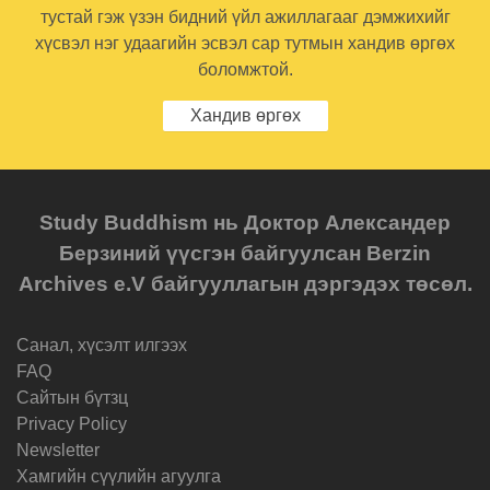
тустай гэж үзэн бидний үйл ажиллагааг дэмжихийг
хүсвэл нэг удаагийн эсвэл сар тутмын хандив өргөх
боломжтой.
Хандив өргөх
Study Buddhism нь Доктор Александер
Берзиний үүсгэн байгуулсан Berzin
Archives e.V байгууллагын дэргэдэх төсөл.
Санал, хүсэлт илгээх
FAQ
Cайтын бүтзц
Privacy Policy
Newsletter
Хамгийн сүүлийн агуулга