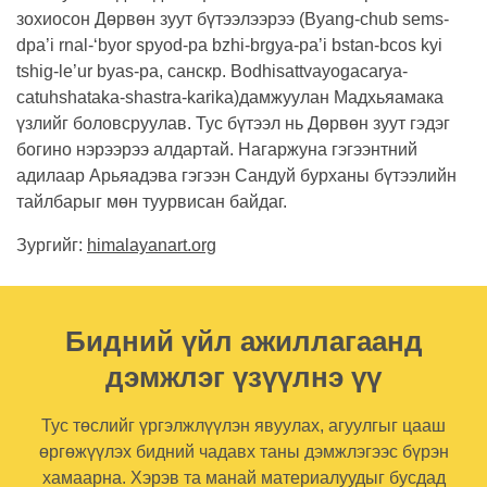
зохиосон Дөрвөн зуут бүтээлээрээ (Byang-chub sems-
dpa’i rnal-‘byor spyod-pa bzhi-brgya-pa’i bstan-bcos kyi
tshig-le’ur byas-pa, санскр. Bodhisattvayogacarya-
catuhshataka-shastra-karika)дамжуулан Мадхьяамака
үзлийг боловсруулав. Тус бүтээл нь Дөрвөн зуут гэдэг
богино нэрээрээ алдартай. Нагаржуна гэгээнтний
адилаар Арьяадэва гэгээн Сандуй бурханы бүтээлийн
тайлбарыг мөн туурвисан байдаг.
Зургийг:
himalayanart.org
Бидний үйл ажиллагаанд
дэмжлэг үзүүлнэ үү
Тус төслийг үргэлжлүүлэн явуулах, агуулгыг цааш
өргөжүүлэх бидний чадавх таны дэмжлэгээс бүрэн
хамаарна. Хэрэв та манай материалуудыг бусдад