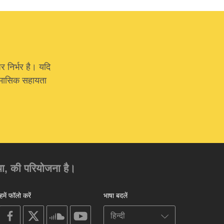
र निर्भर है। यदि
या मासिक सहायता
ंस्था, की परियोजना है।
हमें फॉलो करें
भाषा बदलें
on
on
on
on
facebook
X
soundcloud
youtube