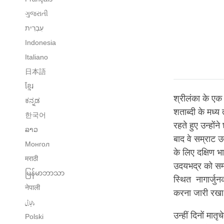
ગુજરાતી
Indonesia
Italiano
日本語
ខ្មែរ
श्रीलंका के एक 
ಕನ್ನಡ
शताब्दी के मध्य
한국어
रहते हुए उन्होंने 
ລາວ
बाद वे सम्राट उ
Монгол
के लिए दक्षिण भ
मराठी
उदयभद्र को सम्
မြန်မာဘာသာ
स्थित नागार्जुनक
नेपाली
करना जारी रख
پنجابی
उन्हीं दिनों मा
Polski