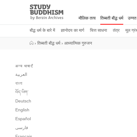
Close
Study
Buddhism
मौलिक तत्व
तिब्बती बौद्ध धर्म
उन्नत
Home
बौद्ध धर्म के बारे में
ज्ञानोदय का मार्ग
चित्त साधना
तंत्र
मूल ग्रं
›
तिब्बती बौद्ध धर्म
›
आध्यात्मिक गुरुजन
अन्य भाषाएँ
العربية
বাংলা
བོད་ཡིག་
Deutsch
English
Español
فارسی
Français