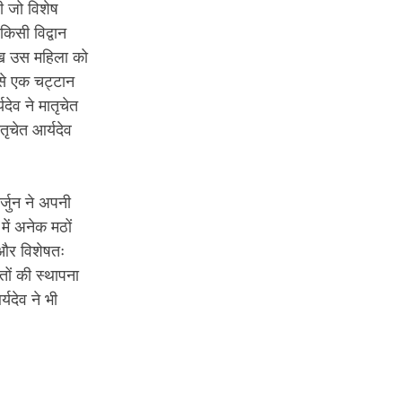
ली जो विशेष
िसी विद्वान
ँख उस महिला को
 से एक चट्टान
देव ने मातृचेत
तृचेत आर्यदेव
र्जुन ने अपनी
में अनेक मठों
 और विशेषतः
तों की स्थापना
्यदेव ने भी