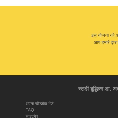
इस योजना को आगे
आप हमारे द्वार
स्टडी बुद्धिज़्म डा. 
अपना फीडबैक भेजें
FAQ
साइटमैप