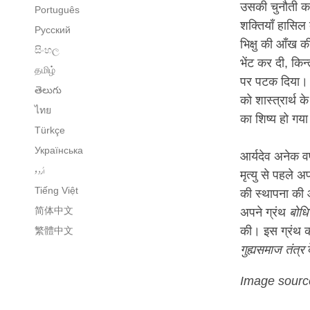
उसकी चुनौती का 
Português
शक्तियाँ हासिल
Русский
भिक्षु की आँख 
සිංහල
भेंट कर दी, किन
தமிழ்
पर पटक दिया। इस
తెలుగు
को शास्त्रार्थ क
ไทย
का शिष्य हो गय
Türkçe
Українська
आर्यदेव अनेक वर्
اُردو
मृत्यु से पहले अ
Tiếng Việt
की स्थापना की 
简体中文
अपने ग्रंथ
बोधि
की। इस ग्रंथ 
繁體中文
गुह्यसमाज तंत्र
क
Image sourc