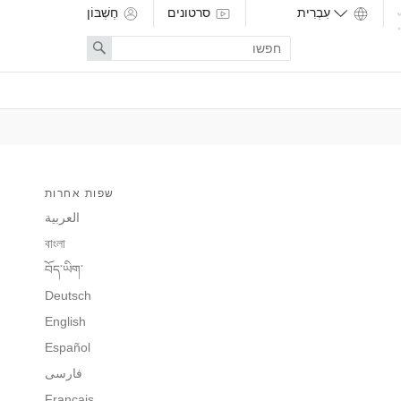
סרטונים
חֶשְׁבּוֹן
Enter
Search
search
term
שפות אחרות
العربية
বাংলা
བོད་ཡིག་
Deutsch
English
Español
فارسی
Français