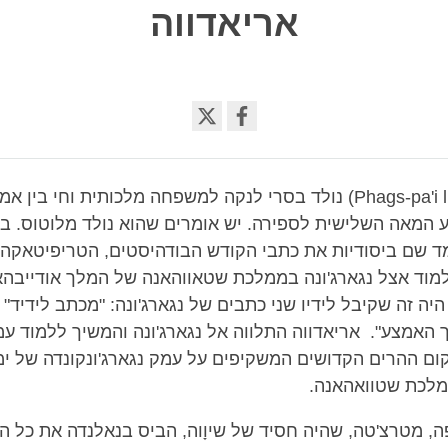
אריאדווה
Share
on
facebook
אריאדווה ('Phags-pa'i lha) נולד בסרי לנקה למשפחה מלכותית וחי ב
 המאה השלישית לספירה. יש אומרים שהוא נולד מלוטוס. בג
מד שם ביסודיות את כתבי הקודש הבודהיסטים, הטריפיטאקה,
למוד אצל נגארג'ונה בממלכת שטאווהאנה של המלך אודייבה
יה זה שקיבל לידיו שני כתבים של נגארג'ונה: "מכתב לידיד" 
 האמצע". אריאדווה התלווה אל נגארג'ונה והמשיך ללמוד עמ
ום ההרים הקדושים המשקיפים על עמק נגארג'ונקונדה של ימ
לכת שטוואהאנה.
, מטרצ'טה, שהיה חסיד של שיוָוה, הביס בנאלנדה את כל ה