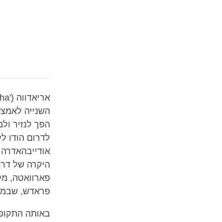
השנייה לאמצע
הפך לנזיר ול
לדרום הודו ל
אודייבהאדרה ה
היקרה של דרך
פארוואטה, מק
פראדש, שבממ
באותה התקופה