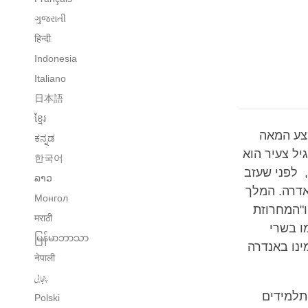
ગુજરાતી
हिन्दी
Indonesia
Italiano
日本語
ខ្មែរ
ין אמצע המאה
ಕನ್ನಡ
יל צעיר הוא
한국어
 לפני שעזב
ລາວ
אדרה. המלך
Монгол
ו"המחרוזת
मराठी
ו בשרי
မြန်မာဘာသာ
ינו באנדרה
नेपाली
پنجابی
תלמידים
Polski