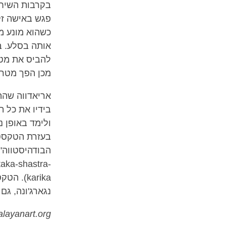
בקרבות השיח (ד
פגש באישה זקנ
כשהוא מונע מ
אותה בסלע. ב
להביס את מטרצ
מכן הפך מטרצ
אריאדווה שהה
בידיו את כל ת
ולימד באופן 
בעזרת הטקסט 
taka-shastra-
karika)
נגארג'ונה, גם
layanart.org