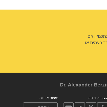
תכם/ן. אם
ד פעמית או
קבו אחרינו ב
שפות אחרות
on
on
on
on