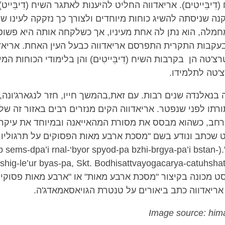
ִיבֵּייטִים). אריאדווה החליט להיענות לאתגר השיח (דִיבֵּייט)
ה שניסתה להשיג כוחות מיוחדים ולצורך כך נזקקה לעינו של
חמלה, הוא נתן לה אחת מעיניו, אך כשלקחה אותה היא פשוט
עקבות התקרית התפרסם אריאדווה כבעל העין האחת. אריאד
'טה הן בקרבות השיח (דִיבֵּייטִים) והן בלימודי הכוחות המ
'טה לתלמידו.
 בנאלנדה שנים רבות. עם זאת,בהמשך חייו, חזר לנגארג'ונה,
ורתו לפני שנפטר. אריאדווה הקים מנזרים רבים באזור זה של 
נרחב, כשהוא מבסס את מסורת המהאייאנה ובמיוחד את עיקר
שכתב ונודע בשם "מסכת ארבע מאות הפסוקים על תרגוליו ה
הבודהיסטווה".(ems-dpa’i rnal-‘byor spyod-pa bzhi-brgya-pa’i bstan
tshig-le’ur byas-pa, Skt. Bodhisattvayogacarya-catuhsha
. הטקסט מכונה בקיצור "מסכת ארבע מאות" או "ארבע מאות פסוקים
 אריאדווה כתב ביאורים על טנטרת הגויאסאמאדג'ה.
Image source: hima