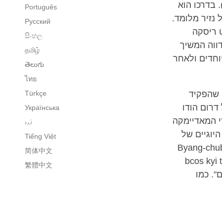
. בדרכו הוא
Português
 נזיר מלומד.
Русский
 ריסקה
සිංහල
ווה המשיך
தமிழ்
יוחדים ולאחר
తెలుగు
ไทย
 שהפקיד
Türkçe
דרום הודו
Українська
י המאדיימקה
اُردو
יוגיים של
Tiếng Việt
Byang-chub s-
简体中文
bcos kyi 
繁體中文
". כמו