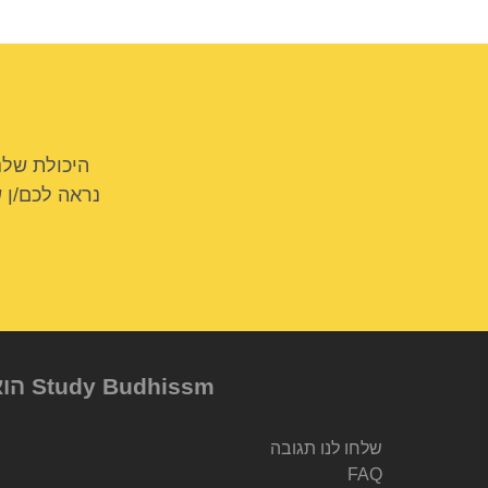
היכולת שלנ
נראה לכם/ן 
Study Budhissm הוא מיזם של Berzin Archives e.V, שנוסד על ידי Dr. Alexander Berzin
שלחו לנו תגובה
FAQ