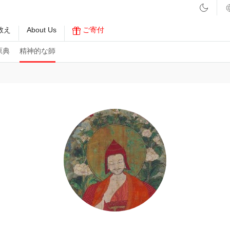
教え
About Us
ご寄付
原典
精神的な師