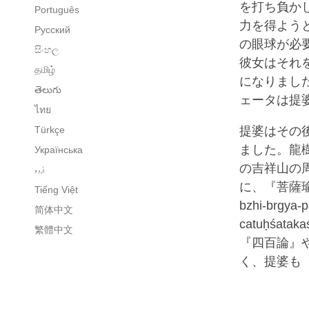
を打ち負か
Português
力を得よう
Русский
の眼球が必
සිංහල
彼女はそれ
தமிழ்
になりまし
తెలుగు
ェータは提
ไทย
Türkçe
提婆はその
ました。龍
Українська
の吉祥山の
اُردو
に、『菩薩瑜伽行四
Tiếng Việt
bzhi-brgya-p
简体中文
catuḥśa
繁體中文
『四百論』
く、提婆も