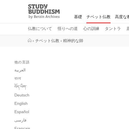
Close
Study
Buddhism
基礎
チベット仏教
高度な
Home
仏教について
悟りへの道
心の訓練
タントラ
›
チベット仏教
›
精神的な師
他の言語
العربية
বাংলা
བོད་ཡིག་
Deutsch
English
Español
فارسی
Français