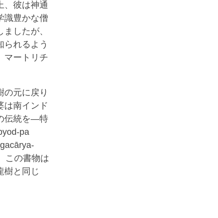
上、彼は神通
学識豊かな僧
しましたが、
知られるよう
、マートリチ
樹の元に戻り
婆は南インド
の伝統を―特
yod-pa
ogacārya-
した。この書物は
龍樹と同じ