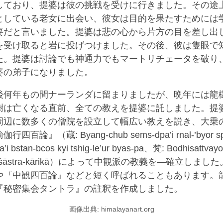
しており、提婆は彼の挑戦を受けに行きました。その途
としている老女に出会い、彼女は目的を果たすためには
要だと言いました。提婆は悲の心から片方の目を差し出
を受け取ると岩に投げつけました。その後、彼は隻眼で
た。提婆は討論でも神通力でもマートリチェータを破り
婆の弟子になりました。
後何年もの間ナーランダに留まりましたが、晩年には龍
樹は亡くなる直前、全ての教えを提婆に託しました。提
周辺に数多くの僧院を設立して幅広い教えを説き、大乗
百論』（蔵: Byang-chub sems-dpa’i rnal-’byor sp
a’i bstan-bcos kyi tshig-le’ur byas-pa、梵: Bodhisattvay
takaśāstra-kārikā）によって中観派の教義を―確立しま
や『中観四百論』などと短く呼ばれることもあります。
『秘密集会タントラ』の註釈を作成しました。
画像出典: himalayanart.org