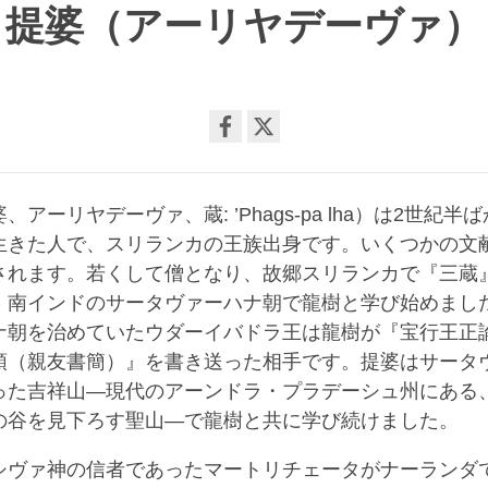
提婆（アーリヤデーヴァ）
Share
on
アーリヤデーヴァ、蔵: ’Phags-pa lha）は2世紀半
facebook
生きた人で、スリランカの王族出身です。いくつかの文
されます。若くして僧となり、故郷スリランカで『三蔵
、南インドのサータヴァーハナ朝で龍樹と学び始めまし
ナ朝を治めていたウダーイバドラ王は龍樹が『宝行王正
頌（親友書簡）』を書き送った相手です。提婆はサータ
った吉祥山―現代のアーンドラ・プラデーシュ州にある
の谷を見下ろす聖山―で龍樹と共に学び続けました。
シヴァ神の信者であったマートリチェータがナーランダ