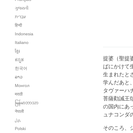
ગુજરાતી
हिन्दी
Indonesia
Italiano
ខ្មែរ
提婆（聖提婆、
ಕನ್ನಡ
ばにかけて
한국어
生まれたと
ລາວ
学んだあと
Монгол
タヴァーハ
मराठी
菩薩勸誡王
မြန်မာဘာသာ
の国内にあ
नेपाली
ュナコンダ
پنجابی
そのころ、
Polski