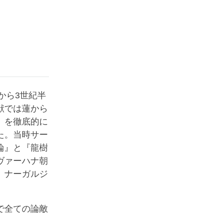
ばから3世紀半
献では蓮から
』を徹底的に
た。当時サー
論』と『龍樹
ヴァーハナ朝
、ナーガルジ
で全ての論敵