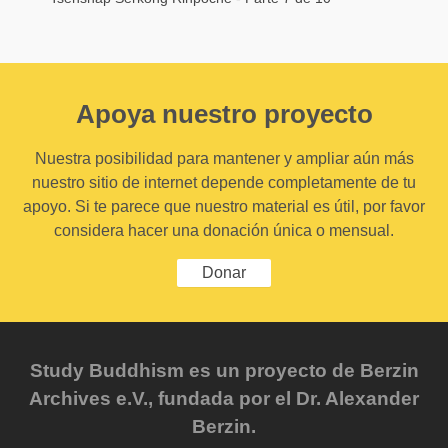
Apoya nuestro proyecto
Nuestra posibilidad para mantener y ampliar aún más
nuestro sitio de internet depende completamente de tu
apoyo. Si te parece que nuestro material es útil, por favor
considera hacer una donación única o mensual.
Donar
Study Buddhism es un proyecto de Berzin
Archives e.V., fundada por el Dr. Alexander
Berzin.