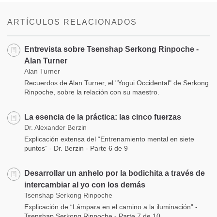
on
facebook
ARTÍCULOS RELACIONADOS
Entrevista sobre Tsenshap Serkong Rinpoche -
Alan Turner
Alan Turner
Recuerdos de Alan Turner, el "Yogui Occidental" de Serkong
Rinpoche, sobre la relación con su maestro.
La esencia de la práctica: las cinco fuerzas
Dr. Alexander Berzin
Explicación extensa del “Entrenamiento mental en siete
puntos” - Dr. Berzin - Parte 6 de 9
Desarrollar un anhelo por la bodichita a través de
intercambiar al yo con los demás
Tsenshap Serkong Rinpoche
Explicación de “Lámpara en el camino a la iluminación” -
Tsenshap Serkong Rinpoche - Parte 7 de 10