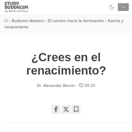
Close
Study
Buddhism
Home
›
Budismo tibetano
›
El camino hacia la iluminación
›
Karma y
renacimiento
¿Crees en el
renacimiento?
Dr. Alexander Berzin
09:33
Share
Bookmark
on
facebook