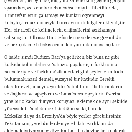
şeylerden, örneğin boşluk, yolu katederken geçilen gelişim
aşamaları, vs. konularından bahsetmiştir. Tibetliler de,
Hint tefsirlerini çalışmayı ve bunları öğrenmeyi
kolaylaştırmak amacıyla buna ayrıntılı bilgiler eklemiştir.
Her bir nesil de kelimelerin orijinallerini açıklamaya
çalışmıştır. Bilhassa Hint tefsirleri son derece gizemlidir
ve pek çok farklı bakış açısından yorumlanmaya açıktır.
O halde şimdi Budizm Batı’ya gelirken, biz buna ne gibi
katkıda bulunabiliriz? Yalnızca pujalar için farklı sunu
nesneleriyle ve farklı müzik aletleri gibi şeylerle katkıda
bulunmak, nasıl demeli, yüzeysel bir katkıdır. Gerekli
olabilir evet, ama yüzeyseldir. Yahut tüm Tibetli ruhların
ve dağların ve ağaçların ve buna benzer şeylerin üzerine
yine bir o kadar dünyevi koruyucu eklemek de aynı şekilde
yüzeyseldir. Yani demek istediğim şu ki, burada
Meksika’da ya da Brezilya’da böyle yerler görebilirsiniz.
Peki tamam, yerel dinlerden yerel ilahi varlıkları da
eklemek istiyorsunuz diyelim, bu... bu da yine katkı olarak