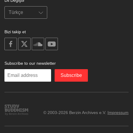
Dil Değiştir
Bizi takip et
on
on
on
on
facebook
X
soundcloud
youtube
Subscribe to our newsletter
Enter
Subscribe
your
email
Study
© 2003-2026 Berzin Archives e.V.
Impressum
Buddhism
Home