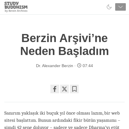
Close
Study
Buddhism
Home
Berzin Arşivi’ne
Neden Başladım
Dr. Alexander Berzin
07:44
Share
Bookmark
on
facebook
Sanırım yaklaşık iki buçuk yıl önce olması lazım, bir web
sitesi başlattım. Bunun ardındaki fikir bütün yaşamımı –
şimdi 42 sene doluyor – sadece ve sadece Dharma’yı etüt