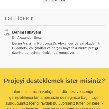
Share
Bookmark
on
facebook
İLGILI İÇERIK
Benim Hikayem
Dr. Alexander Berzin
Berzin Arşivi'nin Kurucusu Dr. Alexander Berzin akademik
Buddholoji çalışmaları ve gerçek hayattaki Budist pratiği
üzerine deneyimleri hakkında konuşuyor.
Projeyi desteklemek ister misiniz?
İnternet sitemizin varlığını sürdürmesi ve içeriğinin
genişletilmesi tamamen sizin desteğinize bağlı. Eğer
sunduğumuz içeriği faydalı buluyorsanız lütfen bir kerelik