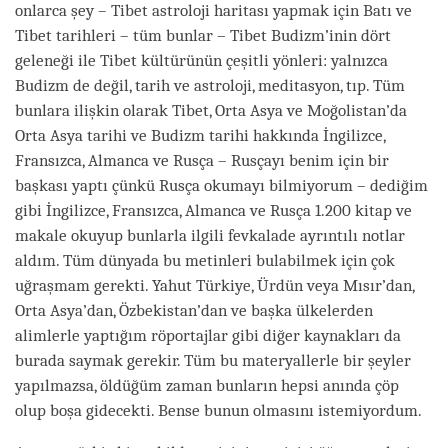
onlarca şey – Tibet astroloji haritası yapmak için Batı ve
Tibet tarihleri – tüm bunlar – Tibet Budizm’inin dört
geleneği ile Tibet kültürünün çeşitli yönleri: yalnızca
Budizm de değil, tarih ve astroloji, meditasyon, tıp. Tüm
bunlara ilişkin olarak Tibet, Orta Asya ve Moğolistan’da
Orta Asya tarihi ve Budizm tarihi hakkında İngilizce,
Fransızca, Almanca ve Rusça – Rusçayı benim için bir
başkası yaptı çünkü Rusça okumayı bilmiyorum – dediğim
gibi İngilizce, Fransızca, Almanca ve Rusça 1.200 kitap ve
makale okuyup bunlarla ilgili fevkalade ayrıntılı notlar
aldım. Tüm dünyada bu metinleri bulabilmek için çok
uğraşmam gerekti. Yahut Türkiye, Ürdün veya Mısır’dan,
Orta Asya’dan, Özbekistan’dan ve başka ülkelerden
alimlerle yaptığım röportajlar gibi diğer kaynakları da
burada saymak gerekir. Tüm bu materyallerle bir şeyler
yapılmazsa, öldüğüm zaman bunların hepsi anında çöp
olup boşa gidecekti. Bense bunun olmasını istemiyordum.