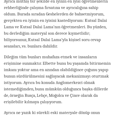
Ayrıca müthiş bir şekilde en iyinin en iyisi öğretmenlerin
rehberliğinde çalışma fırsatına ve ayrıcalığına sahip
oldum. Burada sıradan Geshelerden de bahsetmiyorum,
gerçekten en iyinin en iyisini kastediyorum: Kutsal Dalai
Lama ve Kutsal Dalai Lama’nın öğretmenleri. Bu yüzden,
bu derlediğim materyal son derece kıymetlidir;
biliyorsunuz, Kutsal Dalai Lama’yla kişisel soru cevap
seansları, vs. bunlara dahildir.
Dileğim tüm bunları muhafaza etmek ve insanların
erişimine sunmaktır. Elbette bunu bu yaşamda bitirmemin
imkanı yoktur ama en azından olabildiğince çoğunu yapıp
bunun sürdürülmesini sağlayacak mekanizmayı oturtmak
istiyorum. Ayrıca bu konuda Anglomerkezci olmak
istemediğimden, bunu mümkün olduğunca başka dillerde
de, örneğin Rusça, Lehçe, Moğolca ve Çince olarak da
erişilebilir kılmaya çalışıyorum.
Ayrıca ne yazık ki sürekli eski materyale dönüp onun