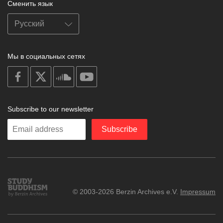
Сменить язык
Мы в социальных сетях
on
on
on
on
facebook
X
soundcloud
youtube
Subscribe to our newsletter
Enter
Subscribe
your
email
Study
© 2003-2026 Berzin Archives e.V.
Impressum
Buddhism
Home