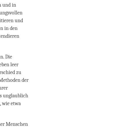
n und in
bungsvollen
itieren und
en in den
tendieren
n. Die
eben leer
rschied zu
 Methoden der
hrer
s unglaublich
, wie etwa
 der Menschen