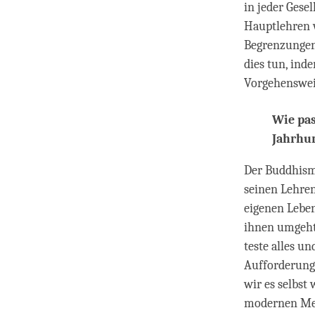
in jeder Gese
Hauptlehren w
Begrenzungen
dies tun, inde
Vorgehensweis
Wie pa
Jahrhu
Der Buddhismu
seinen Lehren
eigenen Lebe
ihnen umgeht.
teste alles un
Aufforderung 
wir es selbst
modernen Men