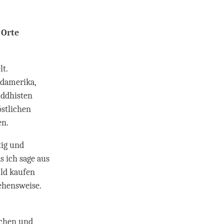
 Orte
lt.
rdamerika,
uddhisten
östlichen
en.
tig und
s ich sage aus
old kaufen
ehensweise.
echen und