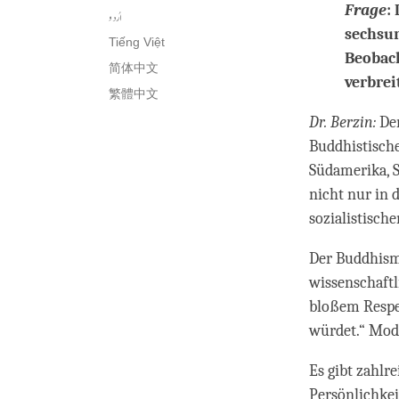
Frage
:
اُردو
sechsun
Tiếng Việt
Beobach
简体中文
verbrei
繁體中文
Dr. Berzin:
De
Buddhistische
Südamerika, S
nicht nur in 
sozialistisch
Der Buddhismu
wissenschaftl
bloßem Respekt
würdet.“ Mod
Es gibt zahlr
Persönlichke