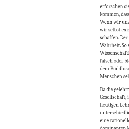
erforschen si
kommen, dass 
Wenn wir uns 
wir selbst ex
schaffen. Der
Wahrheit. So 
Wissenschaftl
falsch oder bl
dem Buddhismu
Menschen seh
Da die gelehr
Gesellschaft, 
heutigen Leh
unterschiedl
eine rationel
dominanten k