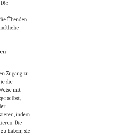
 Die
 die Übenden
haftliche
ten
hen Zugang zu
ie die
Weise mit
ge selbst,
der
izieren, indem
ieren. Die
zu haben; sie