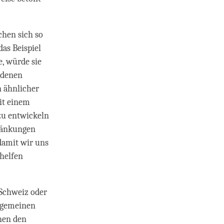
chen sich so
das Beispiel
, würde sie
edenen
n ähnlicher
it einem
zu entwickeln
hränkungen
damit wir uns
 helfen
 Schweiz oder
llgemeinen
hen den