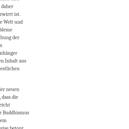
e daher
wirrt ist.
ie Welt und
obleme
chung der
nn
Anhänger
en Inhalt aus
westlichen
der neuen
, dass die
eicht
er Buddhismus
 dem
eise betont