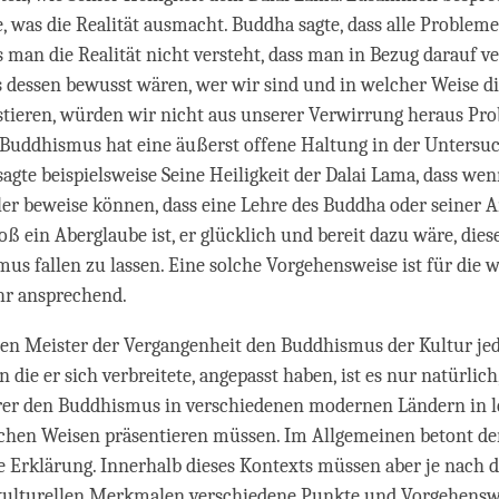
e, was die Realität ausmacht. Buddha sagte, dass alle Problem
man die Realität nicht versteht, dass man in Bezug darauf ver
dessen bewusst wären, wer wir sind und in welcher Weise d
istieren, würden wir nicht aus unserer Verwirrung heraus Pr
 Buddhismus hat eine äußerst offene Haltung in der Untersu
sagte beispielsweise Seine Heiligkeit der Dalai Lama, dass we
er beweise können, dass eine Lehre des Buddha oder seiner 
oß ein Aberglaube ist, er glücklich und bereit dazu wäre, dies
s fallen zu lassen. Eine solche Vorgehensweise ist für die 
r ansprechend.
ten Meister der Vergangenheit den Buddhismus der Kultur je
in die er sich verbreitete, angepasst haben, ist es nur natürlich
rer den Buddhismus in verschiedenen modernen Ländern in l
ichen Weisen präsentieren müssen. Im Allgemeinen betont d
le Erklärung. Innerhalb dieses Kontexts müssen aber je nach
ulturellen Merkmalen verschiedene Punkte und Vorgehensw