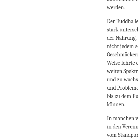
werden.
Der Buddha le
stark untersc
der Nahrung. 
nicht jedem 
Geschmäckern 
Weise lehrte
weiten Spekt
und zu wachse
und Probleme 
bis zu dem Pu
können.
In manchen we
in den Verein
vom Standpun