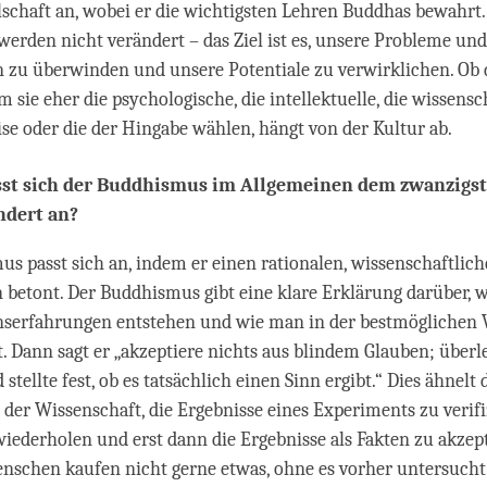
llschaft an, wobei er die wichtigsten Lehren Buddhas bewahrt.
erden nicht verändert – das Ziel ist es, unsere Probleme und
 zu überwinden und unsere Potentiale zu verwirklichen. Ob
m sie eher die psychologische, die intellektuelle, die wissensc
e oder die der Hingabe wählen, hängt von der Kultur ab.
sst sich der Buddhismus im Allgemeinen dem zwanzigs
ndert an?
s passt sich an, indem er einen rationalen, wissenschaftlic
 betont. Der Buddhismus gibt eine klare Erklärung darüber, w
nserfahrungen entstehen und wie man in der bestmöglichen 
 Dann sagt er „akzeptiere nichts aus blindem Glauben; überle
d stellte fest, ob es tatsächlich einen Sinn ergibt.“ Dies ähnelt 
der Wissenschaft, die Ergebnisse eines Experiments zu verif
 wiederholen und erst dann die Ergebnisse als Fakten zu akzept
schen kaufen nicht gerne etwas, ohne es vorher untersucht 