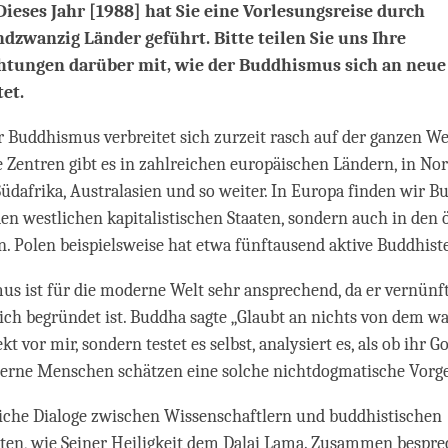
 Dieses Jahr [1988] hat Sie eine Vorlesungsreise durch
dzwanzig Länder geführt. Bitte teilen Sie uns Ihre
tungen darüber mit, wie der Buddhismus sich an neue
tet.
r Buddhismus verbreitet sich zurzeit rasch auf der ganzen We
 Zentren gibt es in zahlreichen europäischen Ländern, in No
üdafrika, Australasien und so weiter. In Europa finden wir B
den westlichen kapitalistischen Staaten, sondern auch in den 
en. Polen beispielsweise hat etwa fünftausend aktive Buddhist
s ist für die moderne Welt sehr ansprechend, da er vernünf
ich begründet ist. Buddha sagte „Glaubt an nichts von dem wa
 vor mir, sondern testet es selbst, analysiert es, als ob ihr G
erne Menschen schätzen eine solche nichtdogmatische Vorg
eiche Dialoge zwischen Wissenschaftlern und buddhistischen
iten, wie Seiner Heiligkeit dem Dalai Lama. Zusammen bespr