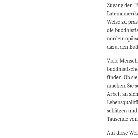
Zugang der Hi
Lateinamerika
Weise zu präs
die buddhisti
nordeuropäisc
dazu, den Bud
Viele Mensche
buddhistische
finden. Ob si
machen. Sie 
Arbeit an sich
Lebensqualitä
schätzen und 
Tausende von
Auf diese Wei