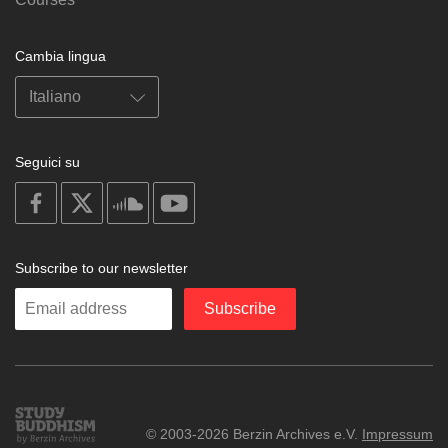
Cambia lingua
Seguici su
on
on
on
on
facebook
X
soundcloud
youtube
Subscribe to our newsletter
Enter
Subscribe
your
email
Study
© 2003-2026 Berzin Archives e.V.
Impressum
Buddhism