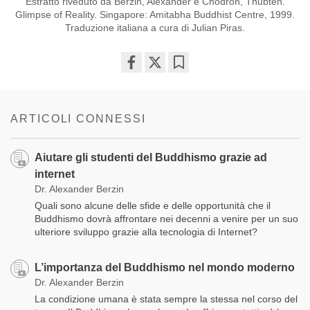
Estratto riveduto da Berzin, Alexander e Chodron, Thubten.
Glimpse of Reality. Singapore: Amitabha Buddhist Centre, 1999.
Traduzione italiana a cura di Julian Piras.
Share
Bookmark
on
facebook
ARTICOLI CONNESSI
Aiutare gli studenti del Buddhismo grazie ad
internet
Dr. Alexander Berzin
Quali sono alcune delle sfide e delle opportunità che il
Buddhismo dovrà affrontare nei decenni a venire per un suo
ulteriore sviluppo grazie alla tecnologia di Internet?
L’importanza del Buddhismo nel mondo moderno
Dr. Alexander Berzin
La condizione umana è stata sempre la stessa nel corso del