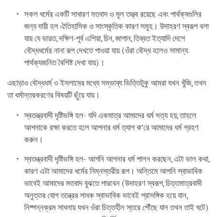
সকল ধর্মের একটি সাধারণ মতবাদ ও মূল তত্ত্ব রয়েছে এবং পার্থক্যগুলির
জন্য দায়ী হল ঐতিহাসিক ও সাংস্কৃতিক কারণ সমূহ। উদাহরণ স্বরূপ বলা
যায় যে ভারত, দক্ষিণ-পূর্ব এশিয়া, চিন, জাপান, তিব্বত ইত্যাদি দেশে
বৌদ্ধধর্মের নানা রূপ দেখতে পাওয়া যায় (ওঁরা বৌদ্ধ হলেও সামান্য
পার্থক্যজনিত বৈশিষ্ট দেখা যায়)।
এছাড়াও বৌদ্ধধর্ম ও ইসলামের মধ্যে সম্ভাব্য ভিত্তিটুকু আমরা যখন খুঁজি, তখন
তা ধর্মান্তরকরণের বিষয়টি ছুঁয়ে যায়।
স্বতন্ত্রবাদী দৃষ্টিভঙ্গি হল- যদি একমাত্র আমাদের ধর্ম সত্য হয়, তাহলে
আপনাকে রক্ষা করতে হলে আপনার ধর্ম ত্যাগ ক’রে আমাদের ধর্ম গ্রহণ
করুন।
স্বতন্ত্রবাদী দৃষ্টিভঙ্গি হল- আপনি আপনার ধর্ম পালন করছেন, এটা ভাল কথা,
কারণ এটা আমাদের ধর্মের নিম্নস্তরীয় রূপ। অন্তিমে আপনি স্বাভাবিক
ভাবেই আমাদের মতবাদ বুঝতে পারবেন (উদাহরণ স্বরূপ, চিত্তমাত্রবাদী
অনুত্তর যোগ তন্ত্রের সাধক স্বাভাবিক ভাবেই প্রাসঙ্গিক হয়ে যান,
নিষ্পন্নক্রম সাধনায় যখন ওঁরা চিত্তহীন স্তরে পৌঁছে যান তখন তাই ঘটে)