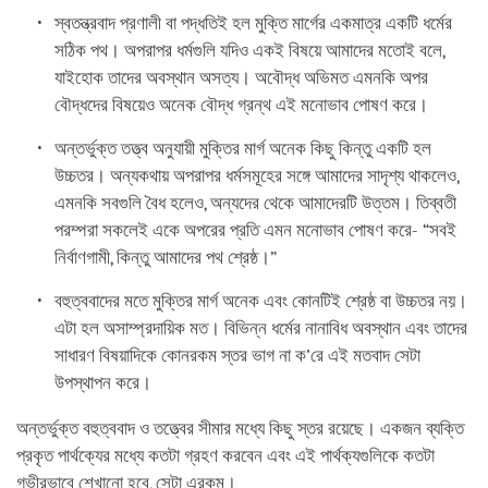
স্বতন্ত্রবাদ প্রণালী বা পদ্ধতিই হল মুক্তি মার্গের একমাত্র একটি ধর্মের
সঠিক পথ। অপরাপর ধর্মগুলি যদিও একই বিষয়ে আমাদের মতোই বলে,
যাইহোক তাদের অবস্থান অসত্য। অবৌদ্ধ অভিমত এমনকি অপর
বৌদ্ধদের বিষয়েও অনেক বৌদ্ধ গ্রন্থ এই মনোভাব পোষণ করে।
অন্তর্ভুক্ত তত্ত্ব অনুযায়ী মুক্তির মার্গ অনেক কিছু কিন্তু একটি হল
উচ্চতর। অন্যকথায় অপরাপর ধর্মসমূহের সঙ্গে আমাদের সাদৃশ্য থাকলেও,
এমনকি সবগুলি বৈধ হলেও, অন্যদের থেকে আমাদেরটি উত্তম। তিব্বতী
পরম্পরা সকলেই একে অপরের প্রতি এমন মনোভাব পোষণ করে- “সবই
নির্বাণগামী, কিন্তু আমাদের পথ শ্রেষ্ঠ।”
বহুত্ববাদের মতে মুক্তির মার্গ অনেক এবং কোনটিই শ্রেষ্ঠ বা উচ্চতর নয়।
এটা হল অসাম্প্রদায়িক মত। বিভিন্ন ধর্মের নানাবিধ অবস্থান এবং তাদের
সাধারণ বিষয়াদিকে কোনরকম স্তর ভাগ না ক’রে এই মতবাদ সেটা
উপস্থাপন করে।
অন্তর্ভুক্ত বহুত্ববাদ ও তত্ত্বের সীমার মধ্যে কিছু স্তর রয়েছে। একজন ব্যক্তি
প্রকৃত পার্থক্যের মধ্যে কতটা গ্রহণ করবেন এবং এই পার্থক্যগুলিকে কতটা
গভীরভাবে শেখানো হবে, সেটা এরকম।