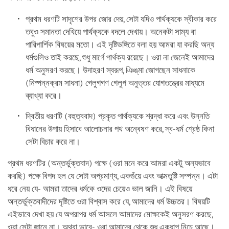
প্রথম ধরণটি সাদৃশের উপর জোর দেয়, সেটা যদিও পার্থক্যকে স্বীকার করে
তবুও সমানতা দেখিয়ে পার্থক্যকে বদলে দেখায়। অনেকটা সাম্য বা
পারিপার্শিক বিষয়ের মতো। এই দৃষ্টিভঙ্গিতে বলা হয় আমরা যা করছি অন্য
ধর্মগুলিও তাই করছে, শুধু মার্গে পার্থক্য রয়েছে। ওরা না জেনেই আমাদের
ধর্ম অনুসরণ করছে। উদাহরণ স্বরূপ, ঞিঙ্‌মা জোগছেন সাধনাকে
(নিষ্পন্নক্রম সাধনা) গেলুগগণ গেলুগ অনুত্তর যোগতন্ত্রের মাধ্যমে
ব্যাখ্যা করে।
দ্বিতীয় ধরণটি (বহুত্ববাদ) প্রকৃত পার্থক্যকে শ্রদ্ধা করে এবং উন্নতি
বিধানের উপায় হিসাবে আলোচনার পথ অন্বেষণ করে, স্ব-ধর্ম শ্রেষ্ঠ কিনা
সেটা বিচার করে না।
প্রথম ধরণটির (অন্তর্ভুক্তবাদ) পক্ষে (ওরা মনে করে আমরা একটু অন্যভাবে
করছি) পক্ষে বিপদ হল যে সেটা অপ্রমাণ্য, একগুঁয়ে এবং আত্মতুষ্টি সম্পন্ন। এটা
ধরে নেয় যে- আমরা তাদের ধর্মকে ওদের চেয়েও ভাল জানি। এই বিষয়ে
অন্তর্ভুক্তবাদীদের দৃষ্টিতে ওরা বিশ্বাস করে যে, আমাদের ধর্ম উচ্চতর। বিষয়টি
এইভাবে দেখা হয় যে অপরাপর ধর্ম আসলে আমাদের মোক্ষকেই অনুসরণ করছে,
ওরা সেটা জানে না। অথবা ভাবে- ওরা আমাদের থেকে শুধু একধাপ নিচে আছে।