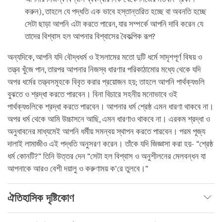
করুন), তাহলে যে পদ্ধতি এক ভাবে হস্তান্তরিত হচ্ছে বা অবনতি হচ্ছে
সেটা ছাড়া আপনি এটা করতে পারেন, যার সম্পর্কে আপনি দাবি করেন যে
তাদের বিশ্বাস হল আপনার বিশ্বাসের বৈকল্পিক রূপ?
অন্যদিকে, আপনি যদি বৌদ্ধধর্ম ও ইসলামের মতো দুটি ধর্মে সাদৃশপূর্ণ বিষয় ও
তত্ত্ব খুঁজে পান, তারপর আপনার নিজস্ব ধারণার পরিকাঠামোর মধ্যে থেকে যদি
অপর ধর্মের তত্ত্বসমূহকে বিবৃত করার প্রয়োজন হয়; তাহলে আপনি পার্থক্যগুলি
বুঝতে ও শ্রদ্ধা করতে পারবেন। বিনা বিচারে সহনীয় মনোভাবে ওই
পার্থক্যগুলিকে শ্রদ্ধা করতে পারবেন। আপনার ধর্ম শ্রেষ্ঠ এমন ধারণা থাকবে না।
অপর ধর্ম থেকে আমি উচ্চাসনে আছি, এমন ধারণাও থাকবে না। এরকম শ্রদ্ধা ও
অনুধাবনের মাধ্যমেই আপনি ধর্মীয় সমন্বয় স্থাপন করতে পারবেন। পরম পূজ্য
দালাই লামাজীও এই পদ্ধতি অনুসরণ করেন। তাঁকে যদি জিজ্ঞাসা করা হয়- “শ্রেষ্ঠ
ধর্ম কোনটি?” তিনি উত্তর দেন “সেটা হল বিশ্বাস ও অনুশীলনের মেলবন্ধন যা
আপনাকে আরও বেশী দয়ালু ও করুণাময় ক’রে তুলবে।”
ঐতিহাসিক দৃষ্টিকোণ