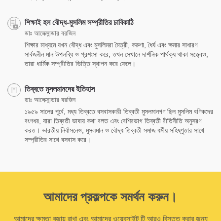
শিক্ষাই হল বৌদ্ধ-মুসলিম সম্প্রীতির চাবিকাঠি
ডাঃ আলেক্সান্ডার বরজিন
শিক্ষার মাধ্যমে যখন বৌদ্ধ এবং মুসলিমরা মৈত্রী, করুণা, ধৈর্য এবং ক্ষমার সাধারণ
সার্বজনীন মান উপলব্ধি ও প্রশংসা করে, তখন সেখানে দার্শনিক পার্থক্য থাকা সত্ত্বেও,
তারা ধার্মিক সম্প্রীতির ভিত্তি স্থাপন করে ফেলে।
তিব্বতে মুসলমানদের ইতিহাস
ডাঃ আলেক্সান্ডার বরজিন
১৯৫৯ সালের পূর্বে, মধ্য তিব্বতে বসবাসকারী তিব্বতী মুসলমানগণ ছিল মুসলিম বণিকদের
বংশধর, যারা তিব্বতী ভাষায় কথা বলত এবং বেশিরভাগ তিব্বতী রীতিনীতি অনুসরণ
করত। ভারতীয় নির্বাসনেও, মুসলমান ও বৌদ্ধ তিব্বতী সমাজ ধর্মীয় সহিষ্ণুতার সাথে
সম্প্রীতির সাথে বসবাস করে।
আমাদের প্রকল্পকে সমর্থন করুন।
আমাদের ক্ষমতা বজায় রাখা এবং আমাদের ওয়েবসাইট টি আরও বিস্তৃত করার জন্য