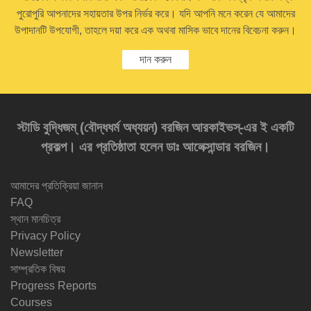
পুরোপুরি আপনাদের সহায়তার উপর নির্ভর করে। যদি আপনি মনে করেন যে আমাদের
উপাদানটি উপযোগী, তাহলে দয়া করে এক অথবা মাসিক ভাবে দানের বিবেচনা করুন।
দান করুন
স্টাডি বুদ্ধিজম্‌ (বৌদ্ধধর্ম অধ্যয়ন) বরজিন আরকাইভস্‌-এর ই একটি
প্রকল্প। এর প্রতিষ্ঠাতা হলেন ডাঃ আলেক্সান্ডার বরজিন।
আমাদের প্রতিক্রিয়া জানান
FAQ
স্থান মানচিত্র
Privacy Policy
Newsletter
সাম্প্রতিক বিষয়
Progress Reports
Courses