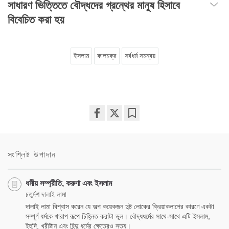
সাধারণ ভিত্তিতে বৌদ্ধদের গ্রন্থের মানুষ হিসাবে
বিবেচিত করা হয়
ইসলাম
কালচক্র
সর্বধর্ম সমন্বয়
Share
Bookmark
on
facebook
সংশ্লিষ্ট উপাদান
ধর্মীয় সম্প্রীতি, করুণা এবং ইসলাম
চতুর্দশ দালাই লামা
দালাই লামা বিশ্বাস করেন যে অল্প কয়েকজন দুষ্ট লোকের ক্রিয়াকলাপের কারণে একটা
সম্পূর্ণ ধর্মকে খারাপ রূপে চিহ্নিত করাটা ভূল। বৌদ্ধধর্মের সাথে-সাথে এটি ইসলাম,
ইহুদি, খ্রীষ্টান এবং হিন্দু ধর্মের ক্ষেত্রেও সত্য।