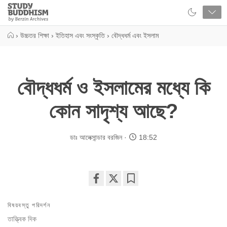
Close
Study
Buddhism
Home
›
উচ্চতর শিক্ষা
›
ইতিহাস এবং সংস্কৃতি
›
বৌদ্ধধর্ম এবং ইসলাম
বৌদ্ধধর্ম ও ইসলামের মধ্যে কি
কোন সাদৃশ্য আছে?
ডাঃ আলেক্সান্ডার বরজিন
18:52
Share
Bookmark
on
বিষয়বস্তু পরিদর্শন
facebook
তাত্ত্বিক দিক