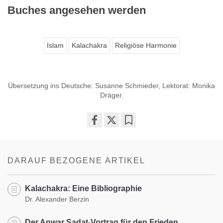
Buches angesehen werden
Islam
Kalachakra
Religiöse Harmonie
Übersetzung ins Deutsche: Susanne Schmieder, Lektorat: Monika
Dräger.
Share
Bookmark
on
facebook
DARAUF BEZOGENE ARTIKEL
Kalachakra: Eine Bibliographie
Dr. Alexander Berzin
Der Anwar Sadat-Vortrag für den Frieden