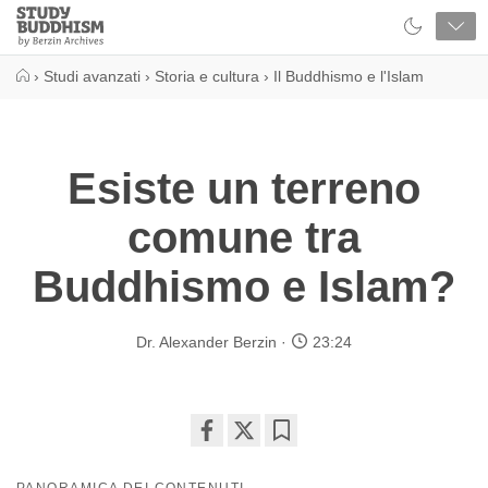
Close
Study
Buddhism
Home
›
Studi avanzati
›
Storia e cultura
›
Il Buddhismo e l'Islam
Esiste un terreno
comune tra
Buddhismo e Islam?
Dr. Alexander Berzin
23:24
Share
Bookmark
on
PANORAMICA DEI CONTENUTI