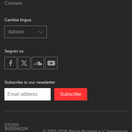
Courses
Cambia lingua
Seguici su
on
on
on
on
facebook
X
soundcloud
youtube
Subscribe to our newsletter
Enter
Subscribe
your
email
Study
© 2003-2026 Berzin Archives e.V.
Impressum
Buddhism