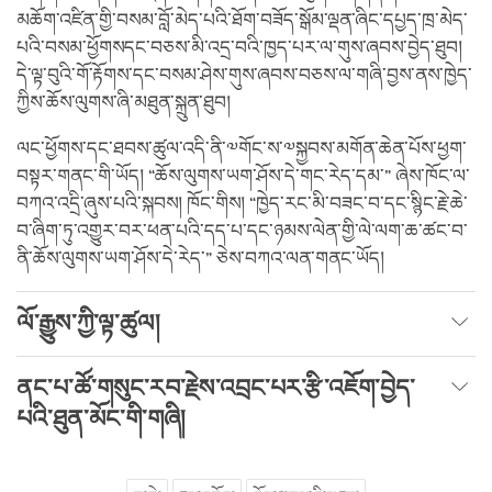
མཆོག་འཛིན་གྱི་བསམ་བློ་མེད་པའི་ཐོག་བཟོད་སྒོམ་ལྡན་ཞིང་དཔྱད་ཁྲ་མེད་
པའི་བསམ་ཕྱོགསདང་བཅས་མི་འདྲ་བའི་ཁྱད་པར་ལ་གུས་ཞབས་བྱེད་ཐུབ།
དེ་ལྟ་བུའི་གོ་རྟོགས་དང་བསམ་ཤེས་གུས་ཞབས་བཅས་ལ་གཞི་བྱས་ནས་ཁྱེད་
ཀྱིས་ཆོས་ལུགས་ཞི་མཐུན་སྐྲུན་ཐུབ།
ལང་ཕྱོགས་དང་ཐབས་ཚུལ་འདི་ནི་༧གོང་ས་༧སྐྱབས་མགོན་ཆེན་པོས་ཕྱག་
བསྟར་གནང་གི་ཡོད། “ཆོས་ལུགས་ཡག་ཤོས་དེ་གང་རེད་དམ་” ཞེས་ཁོང་ལ་
བཀའ་འདྲི་ཞུས་པའི་སྐབས། ཁོང་གིས། “ཁྱེད་རང་མི་བཟང་བ་དང་སྙིང་རྗེ་ཆེ་
བ་ཞིག་ཏུ་འགྱུར་བར་ཕན་པའི་དད་པ་དང་ཉམས་ལེན་གྱི་ལེ་ལག་ཆ་ཚང་བ་
ནི་ཆོས་ལུགས་ཡག་ཤོས་དེ་རེད་” ཅེས་བཀའ་ལན་གནང་ཡོད།
ལོ་རྒྱུས་ཀྱི་ལྟ་ཚུལ།
ནང་པ་ཚོ་གསུང་རབ་རྗེས་འབྲང་པར་རྩི་འཇོག་བྱེད་
པའི་ཐུན་མོང་གི་གཞི།