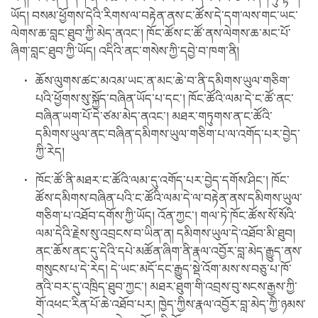
ཡོད། བསམ་ཕྱོགས་དེའི་རིགས་ལ་བརྟེན་ནས་ང་ཚོས་དེ་དག་ལས་གང་ཡང་
ལེགས་ཆ་བླང་ཐུབ་ཀྱི་མེད་ནའང་། ཁོང་ཚོས་ང་ཚོ་ནས་ལེགས་ཆ་མང་པོ་
ཞིག་བླང་ཐུབ་ཀྱི་ཡོད། འདིའི་ནང་གསེས་ཀྱི་དབྱེ་བ་ཁག་ནི།
ཆོས་ལུགས་ཚང་མའམ་ཡང་ན་མང་ཆེ་བ་ནི་དམིགས་ཡུལ་གཅིག་
པའི་ཕྱོགས་སུ་སྐྱོད་བཞིན་ཡོད་པ་དང་། ཁོང་ཚོའི་ལམ་དེ་ང་ཚོ་ནང་
བཞིན་ཡག་པོ་དེ་ཙམ་མེད་ནའང་། མཐར་གཏུགས་ན་ང་ཚོའི་
དམིགས་ཡུལ་ནང་བཞིན་དམིགས་ཡུལ་གཅིག་པ་ལ་འགོད་པར་བྱེད་
ཀྱི་རེད།
ཁོང་ཚོ་ནི་མཐར་ང་ཚོའི་ལམ་དུ་འགོད་པར་བྱེད་དགོས་ཤིང་། ཁོང་
ཚོས་དམིགས་བཞིན་པའི་ང་ཚོའི་ལམ་དེ་ལ་བརྟེན་ནས་དམིགས་ཡུལ་
གཅིག་པ་འཐོབ་དགོས་ཀྱི་ཡོད། འོན་ཀྱང་། གལ་ཏེ་ཁོང་ཚོས་སོ་སོའི་
ལམ་དེའི་རྗེས་སུ་འབྲངས་བ་ཡིན་ན། དམིགས་ཡུལ་དེ་འཐོབ་མི་ཐུབ།
ནང་ཆོས་ནང་དུ་དེའི་དཔེ་མཚོན་ཞིག་ནི་རྣལ་འབྱོར་བླ་མེད་རྒྱུད་ནས་
གསུངས་པ་དེ་རེད། དེ་ཡང་མདོ་དང་རྒྱུད་སྡེ་འོག་མས་ས་བཅུ་པ་ཁོ་
ནའི་བར་དུ་འཁྲིད་ཐུབ་ཀྱང་། མཐར་ཐུག་གི་འབྲས་བུ་སངས་རྒྱས་ཀྱི་
གོ་འཕང་རིན་པོ་ཆེ་འཐོབ་པར། ཁྱེད་ཀྱིས་རྣལ་འབྱོར་བླ་མེད་ཀྱི་ཉམས་