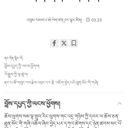
འབུམ་རམས་པ་ཨེ་ལེག་ཛན་ཌར་བྷར་ཛིན།
03:23
Share
Bookmark
on
ནང་དོན་སྙིང་པོ།
facebook
བློས་དཔྱད་ཀྱི་ལངས་ཕྱོགས།
ལོ་རྒྱུས་ཀྱི་ལྟ་ཚུལ།
ནང་པ་ཚོ་གསུང་རབ་རྗེས་འབྲང་པར་རྩི་འཇོག་བྱེད་པའི་ཐུན་མོང་གི་གཞི།
བློས་དཔྱད་ཀྱི་ལངས་ཕྱོགས།
ཆོས་ལུགས་སམ་ལྟ་གྲུབ་རིང་ལུགས་གང་འདྲ་གཉིས་ཀྱི་དབར་ལ་ཆོས་ཅན་
ཐུན་མོང་གི་གཞི་འཚོལ་ཞིབ་བྱེད་པར་དཀའ་ཚེགས་དང་ཉེན་ཚབས་མང་པོ་