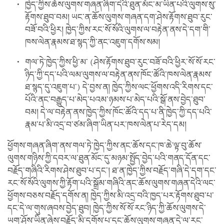
ཁྱེད་ཀྱིས་ཆོས་ལུགས་གཞན་ཞིག་དེའི་ཐུན་མོང་མ་ཡིན་པའི་ལུགས་སུ་
རྟོགས་ཐུབ་བམ། ཡང་ན་ཆོས་ལུགས་གཞན་དག་ཤེས་རྟོགས་ཐུབ་རུང་
བཟོ་བའི་ཕྱིར། ཁྱེད་ཀྱིས་རང་སོ་སོའི་ལུགས་ལ་བརྟེན་ནས་དེ་དག་གི་
ཁས་ལེན་རྣམས་ཐ་སྙད་ཀྱི་ནང་འཇུག་དགོས་སམ།
གལ་ཏེ་ཁྱེད་ཀྱིས་ཕྱི་མ་ (ཤེས་རྟོགས་ཐུབ་རུང་བཟོ་བའི་ཕྱིར་སོ་སོ་རང་
ཉིད་ཀྱི་དད་པའི་ལམ་ལུགས་ལ་བརྟེན་ནས་ཁོང་ཚོའི་ཁས་ལེན་རྣམས་
ཐ་སྙད་དུ་འཇུག་པ་) དེ་བྱས་ན། ཁྱེད་ཀྱིས་ལང་ཕྱོགས་འདི་རིགས་དང་
པོའི་ནང་བརྒྱུད་པ་མེད་པའམ་ཉམས་པ་མེད་པའི་སྒོ་ནས་བྱེད་ཐུབ་
བམ། དེ་ལ་བརྟེན་ནས་ཁྱེད་ཀྱིས་ཁོང་ཚོའི་དད་པ་ནི་ཁྱེད་ཀྱི་དད་པའི་
རྣམ་པ་མི་འདྲ་བ་ཙམ་ཞིག་ཡིན་པར་ཁས་ལེན་པ་རེད་དམ།
ཕྱོགས་གཞན་ཞིག་ནས་གལ་ཏེ་ཁྱེད་ཀྱིས་ནང་ཆོས་དང་ཁ་ཆེ་ལྟ་བུ་ཆོས་
ལུགས་གཉིས་ཀྱི་དབར་ལ་ཐུན་མོང་དུ་མཉམ་སྤྱོད་བྱེད་པའི་གནད་དོན་དང་
བརྗོད་གཞིའི་རིགས་ཤེས་ཐུབ་པ་དང་། ཐ་ན་ཁྱེད་ཀྱིས་བརྗོད་གཞི་དེ་དག་དང་
རང་སོ་སོའི་ལུགས་ཀྱི་རྟོག་པའི་སྒྲོམ་གཞིའི་ནང་ཆོས་ལུགས་གཞན་དེའི་ལང་
ཕྱོགས་བཅས་བརྗོད་དགོས་ན། ཁྱེད་ཀྱིས་མི་འདྲ་བའི་ཁྱད་པར་རྟོགས་ཐུབ་པ་
དང་དེ་ལ་གུས་ཞབས་བྱེད་ཐུབ། ཁྱེད་ཀྱིས་སོ་སོ་རང་ཉིད་ཀྱི་ཆོས་ལུགས་དེ་
ཡག་ཤོས་ཡིན་ཞེས་བརྗོད་མི་དགོས་པ་དང་ཆོས་ལུགས་གཞན་དེ་ལ་རང་