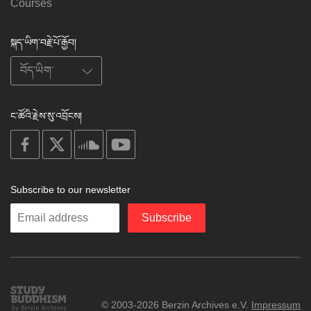
Courses
སྐད་ཡིག་བརྗེ་པོ་རྒྱོབ།
ང་ཚོའི་རྗེས་སུ་འབྲོངས།
on
on
on
on
facebook
X
soundcloud
youtube
Subscribe to our newsletter
Enter
Subscribe
your
email
Study
© 2003-2026 Berzin Archives e.V.
Impressum
Buddhism