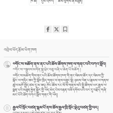
ཁ་ཆེ།
དུས་འཁོར།
ཆོས་ལུགས་ཞི་མཐུན།
Share
Bookmark
on
facebook
འབྲེལ་ཡོད་རྩོམ་ཡིག་ཁག
༧གོང་ས་མཆོག་ནས་ནང་པའི་ཆོས་ཚོགས་ཁག་ལ་གནང་བའི་བཀའ་སློབ།
༸གོང་ས་༸སྐྱབས་མགོན་སྐུ་ཕྲེང་བཅུ་བཞི་པ་ཆེན་པོ་མཆོག །
༧གོང་ས་མཆོག་གིས་ནང་པའི་ཆོས་ཚོགས་ཁག་གི་ནང་སེམས་ཚོར་དང་སེམས་ཀྱི་
སྐོར་ལ་གཏིང་ཟབ་ཀྱི་སློབ་ཁྲིད་གནང་བ་ནས་བཟུང་སྟེ། ཉམས་ལེན་པ་རྣམས་ལ་གནས་
ཚུལ་མཁོ་སྤྲོད་ཙམ་དུ་མ་ཟད། ཁོང་ཚོས་རང་སོ་སོ་གནས་སའི་སྤྱི་ཚོགས་ཡར་རྒྱས་ལ་
སྨན་པའི་མཐུན་རྐྱེན་སྦྱོར་གྱི་ཡོད་མེད་ངེས་བརྟན་བཟོ་དགོས་པའི་བར་དུ་བརྗོད་གཞི་
མང་པོའི་ཐོག་བཀའ་སློབ་གནང་གི་ཡོད།
རྒྱལ་པོ་སྲོང་བཙན་སྒམ་པོ་ནས་ཆོས་རྒྱལ་ཁྲི་སྲོང་ལྡེའུ་བཙན་གྱི་བར།
འབུམ་རམས་པ་ཨེ་ལེག་ཛན་ཌར་བྷར་ཛིན།