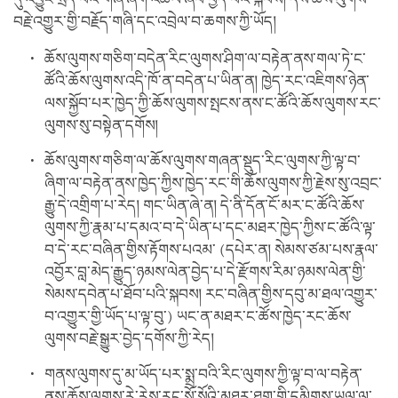
བརྗེ་འགྱུར་གྱི་བརྗོད་གཞི་དང་འབྲེལ་བ་ཆགས་ཀྱི་ཡོད།
ཆོས་ལུགས་གཅིག་བདེན་རིང་ལུགས་ཤིག་ལ་བརྟེན་ནས་གལ་ཏེ་ང་
ཚོའི་ཆོས་ལུགས་འདི་ཁོ་ན་བདེན་པ་ཡིན་ན། ཁྱེད་རང་འཇིགས་ཉེན་
ལས་སྐྱོབ་པར་ཁྱེད་ཀྱི་ཆོས་ལུགས་སྤངས་ནས་ང་ཚོའི་ཆོས་ལུགས་རང་
ལུགས་སུ་བསྟེན་དགོས།
ཆོས་ལུགས་གཅིག་ལ་ཆོས་ལུགས་གཞན་སྡུད་རིང་ལུགས་ཀྱི་ལྟ་བ་
ཞིག་ལ་བརྟེན་ནས་ཁྱེད་ཀྱིས་ཁྱེད་རང་གི་ཆོས་ལུགས་ཀྱི་རྗེས་སུ་འབྲང་
རྒྱུ་དེ་འགྲིག་པ་རེད། གང་ཡིན་ཞེ་ན། དེ་ནི་དོན་ངོ་མར་ང་ཚོའི་ཆོས་
ལུགས་ཀྱི་རྣམ་པ་དམའ་བ་དེ་ཡིན་པ་དང་མཐར་ཁྱེད་ཀྱིས་ང་ཚོའི་ལྟ་
བ་དེ་རང་བཞིན་གྱིས་རྟོགས་པའམ་ (དཔེར་ན། སེམས་ཙམ་པས་རྣལ་
འབྱོར་བླ་མེད་རྒྱུད་ཉམས་ལེན་བྱེད་པ་དེ་རྫོགས་རིམ་ཉམས་ལེན་གྱི་
སེམས་དབེན་པ་ཐོབ་པའི་སྐབས། རང་བཞིན་གྱིས་དབུ་མ་ཐལ་འགྱུར་
བ་འགྱུར་གྱི་ཡོད་པ་ལྟ་བུ་) ཡང་ན་མཐར་ང་ཚོས་ཁྱེད་རང་ཆོས་
ལུགས་བརྗེ་སྒྱུར་བྱེད་དགོས་ཀྱི་རེད།
གནས་ལུགས་དུ་མ་ཡོད་པར་སྨྲ་བའི་རིང་ལུགས་ཀྱི་ལྟ་བ་ལ་བརྟེན་
ནས་ཆོས་ལུགས་རེ་རེས་རང་སོ་སོའི་མཐར་ཐུག་གི་དམིགས་ཡུལ་ལ་