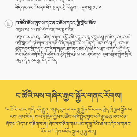
བོད་ནང་ནང་ཆོས་དང་བོན་སྔ་དར་གྱི་ལོ་རྒྱུས་། - དུམ་བུ། ༡ / ༢
ཁ་ཆེའི་ཆོས་ལུགས་དང་ནང་ཆོས་དབར་གྱི་གྲོས་མོལ།
འབུམ་རམས་པ་ཨེ་ལེག་ཛན་ཌར་བྷར་ཛིན།
འབུམ་རམས་པ་བྷར་ཛིན་ལགས་ལ་མྱོང་ཚོར་བྱུང་བ་ལྟར་བྱས་ན། ཁ་ཆེ་དང་ནང་པའི་
བགྲོ་གླེང་གི་དམིགས་ཡུལ་གཙོ་བོ་ནི་གཞི་རྩའི་ཤེས་ཡོན་དེ་ཡིན་པ་རེད། དེ་ཡང་ཕན་
ཚུན་དབར་གྱི་དད་པ་དང་རིག་གཞུང་ཐད་མང་ཙམ་ཤེས་རྟོགས་ཐུབ་པ་དགོས་ཀྱི་ཡོད།
གོང་འཕེལ་འགྲོ་བཞིན་པའི་ཕན་ཚུན་གྱི་འབྲེལ་ལམ་དང་མཉམ་རུབ་མཉམ་སྦྲེལ་གྱི་རེ་
འདུན་ནི་ཧ་ཅང་རྒྱ་ཆེན་པོ་རེད།
ང་ཚོའི་ལས་གཞིར་རྒྱབ་སྐྱོར་གནང་རོགས།
“ང་ཚོའི་འཆར་གཞི་འདི་རྒྱུན་མཐུད་ཐུབ་པ་དང་རྒྱ་སྐྱེད་ཡོང་བར་ཁྱེད་ཀྱི་རྒྱབ་སྐྱོར་ལ་
རག་ ལུས་ཡོད། གལ་ཏེ་ཁྱེད་ཀྱིས་ང་ཚོས་མཁོ་སྤྲོད་བྱས་པའི་རྒྱུ་ཆ་རྣམས་ཕན་
ཐོགས་ཡོད་པ་ གཟིགས་ན། ཐེངས་གཅིག་གམ་ཡང་ན་ཟླ་རེའི་ཞལ་འདེབས་གནང་
རོགས་” ཞེས་འབོད་སྐུལ་ཞུ་རྒྱུ་ཡིན།