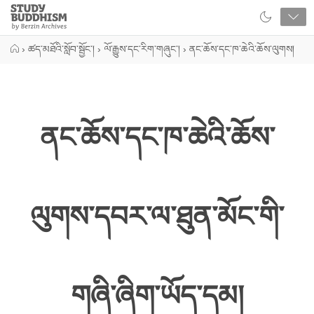
Close
Study
Buddhism
Home
›
ཚད་མཐོའི་སློབ་སྦྱོང་།
›
ལོ་རྒྱུས་དང་རིག་གཞུང་།
›
ནང་ཆོས་དང་ཁ་ཆེའི་ཆོས་ལུགས།
ནང་ཆོས་དང་ཁ་ཆེའི་ཆོས་
ལུགས་དབར་ལ་ཐུན་མོང་གི་
གཞི་ཞིག་ཡོད་དམ།