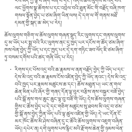
རིས་མེད་ཀྱི་ལྟ་བ་ཞིག་ཡིན་པ་དང་། འདིས་ཆོས་ལུགས་མི་འདྲ་བའི་
ལང་ཕྱོགས་སྣ་ཚོགས་པ་དང་འབྲེལ་བའི་ཐུན་མོང་གི་བརྗོད་བཞི་ཁག་
གསལ་སྟོན་བྱེད་པ་ཙམ་ཞིག་ཡིན་ལས། དེ་དག་ལ་གོ་གནས་མཐོ་
དམན་གྱི་སྐད་ཆ་མེད་པ་རེད།
ཆོས་ལུགས་གཅིག་ལ་ཆོས་ལུགས་གཞན་སྡུད་རིང་ལུགས་དང་གནས་ལུགས་
དུ་མ་ཡོད་པར་སྨྲ་བའི་རིང་ལུགས་ནང་དུ་ཁྱད་པར་དངོས་ག་ཚོད་ཙམ་ཞིག་
ཁས་ལེན་བྱེད་ཀྱི་ཡོད་པ་དང་ཁྱད་པར་དེ་དག་གཏིང་ཟབ་ལོད་ཇི་ཙམ་ཞིག་
ཏུ་བསམ་དགོས་པའི་ཚད་གཞི་ཡོད་པ་རེད།
རིགས་དང་པོས་འདྲ་བའི་ཆ་རྣམས་ལ་ནན་བརྗོད་བྱེད་ཀྱི་ཡོད་པ་དང་
དེས་མི་འདྲ་བའི་ཆ་རྣམས་ངོས་འཛིན་བྱེད་ཀྱི་ཡོད་ནའང་། དེས་མི་འདྲ་
བའི་ཁྱད་པར་རྣམས་མཚུངས་ཆ་དང་། ཆོས་མཐུན་པ། ཡང་ན་གལ་
ཆེན་མིན་པའི་ཞོར་གྱི་གནད་དོན་ལྟ་བུར་བརྩིས་ནས་བསྐྱར་བཟོ་བྱེད་
པའི་སྒོ་ནས་གལ་ཆུང་ཆུང་ལྟ་བུ་བཟོ་གི་ཡོད། དེས་ཆོས་ལུགས་གཞན་
གྱིས་ང་ཚོས་བྱེད་པ་དེ་དང་གཅིག་མཚུངས་སུ་ཐབས་མི་འདྲ་བ་ཙམ་
གྱི་སྒོ་ནས་བྱེད་ཀྱིན་ཡོད་པའི་ལྟ་ཚུལ་འཛིན་གྱི་ཡོད། དེ་ཡང་དོན་ངོ་
མར་ཁོང་ཚོས་མི་ཤེས་བཞིན་དུ་ང་ཚོའི་ཆོས་ལུགས་ལ་འཇུག་བཞིན་
ཡོད། དཔེར་ན། དགེ་ལུགས་པས་རྙིང་མའི་རྫོགས་ཆེན་གྱི་ཉམས་ལེན་