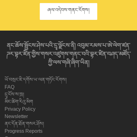
ཞལ་འདེབས་གནང་རོགས།
ནང་ཆོས་སྦྱོངས་ཤེས་པའི་དྲྭ་ལྗོངས་ནི། འབུམ་རམས་པ་ཨེ་ལེག་ཛན་
ཌར་བྷར་ཛིན་གྱིས་གསར་འཛུགས་གནང་བའི་བྷར་ཛིན་བཤད་མཛོད་
ཀྱི་ལས་གཞི་ཞིག་ཡིན།
ཡོ་བསྲང་ཇི་དགོས་ཡ་ལན་གཏོང་རོགས།
FAQ
དྲྭ་ངོས་ས་ཁྲ།
མིང་ཚིག་རིའུ་མིག
Privacy Policy
Newsletter
ནང་དོན་ཐོན་གསར་ཤོས།
Progress Reports