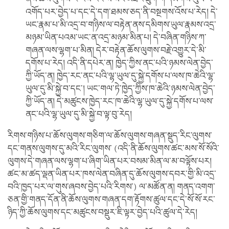
འགོད་པར་བྱེད་པ་དང་དེ་དག་ཐམས་ཅད་ནི་བསྔགས་འོས་པ་རེད། དེ་
ཡང་རྣམ་པ་མི་འདྲ་བ་གཉིས་ལ་བརྟེན་ནས་དམིགས་ཡུལ་རྣམས་འདྲ་
མཉམ་ཡིན་པའམ་ཡང་ན་འདྲ་མཉམ་མིན་པ། དེ་བཞིན་གཉིས་ཀ་
གཞན་ལས་ལྷག་པ་མིན། དེར་བརྟེན་ཆོས་ལུགས་བརྗེ་འགྱུར་དེ་མི་
དགོས་པ་རེད། འདི་ནི་དཔེར་ན། ཁྱེད་ཀྱིས་ནང་པའི་ཉམས་ལེན་བྱེད་
ཀྱི་ཡོད་ན། ཁྱེད་རང་ནང་པའི་ལྷ་ཡུལ་དུ་སྐྱེ་དགོས་པ་ལས་ཁ་ཆེའི་ལྷ་
ཡུལ་དུ་མི་སྐྱེ་བ་དང་། ཡང་གལ་ཏེ་ཁྱེད་ཀྱིས་ཁ་ཆེའི་ཉམས་ལེན་བྱེད་
ཀྱི་ཡོད་ན། དེ་མཚུངས་ཁྱེད་རང་ཁ་ཆེའི་ལྷ་ཡུལ་དུ་སྐྱེ་དགོས་པ་ལས་
ནང་པའི་ལྷ་ཡུལ་དུ་མི་སྐྱེ་བ་ལྟ་བུ་རེད།
རིགས་གཉིས་པ་ཆོས་ལུགས་གཅིག་ལ་ཆོས་ལུགས་གཞན་སྡུད་རིང་ལུགས་
དང་གནས་ལུགས་དུ་མའི་རིང་ལུགས་ (འདི་ནི་ཆོས་ལུགས་ཚང་མས་སོ་སོའི་
ལུགས་དེ་གཞན་ལས་ལྷག་པ་ཞིག་ཡིན་པར་བསམ་མིན་ལ་མ་བལྟོས་པར།
ཚང་མ་ཚད་ལྡན་ཡིན་པར་ཁས་ལེན་བཞིན་དུ་ཆོས་ལུགས་དབར་གྱི་མི་འདྲ་
བའི་ཁྱད་པར་ལ་གུས་ཞབས་བྱེད་པའི་རིགས་) ལ་མཚོན་ན། གནད་འགག་
ཅན་གྱི་གནད་དོན་ནི་ཆོས་ལུགས་གཞན་དག་རྟོགས་ཚུལ་དང་དེ་སོ་སོ་རང་
ཉིད་ཀྱི་ཆོས་ལུགས་དང་མཚུངས་བསྡུར་ཇི་ལྟར་བྱེད་པའི་ཚུལ་དེ་རེད།