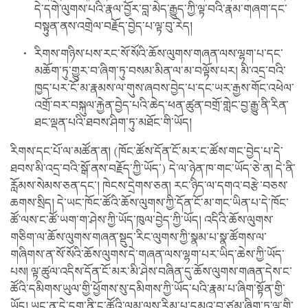
དེ་དགེ་ལུགས་པའི་རྣལ་བྱོར་བླ་མེད་རྒྱུད་ཀྱི་ལྟ་བའི་རྣམ་གཞག་དང་
བསྟུན་ནས་འགྲེལ་བརྗོད་བྱེད་པ་ལྟ་བུ་རེད།
རིགས་གཉིས་པས་རང་སོ་སོའི་ཆོས་ལུགས་གཞན་ལས་ལྷག་པ་དང་
མཆོག་ཏུ་གྱུར་བ་ཞིག་ཏུ་བསམ་མིན་ལ་མ་བལྟོས་པར། མི་འདྲ་བའི་
ཁྱད་པར་ངོ་མ་རྣམས་ལ་གུས་ཞབས་བྱེད་པ་དང་ཡར་རྒྱས་གོང་འཕེལ་
འགྲོ་བར་བསྐུལ་རྐྱེན་བྱེད་པའི་ཆེད་ཕན་ཚུན་བགྲོ་གླེང་བྱ་རྒྱུ་ནི་རིན་
ཐང་ལྡན་པའི་ཐབས་ཤིག་ཏུ་མཐོང་གི་ཡོད།
རིགས་དང་པོ་ལ་མཚོན་ན། (ཁོང་ཚོས་དོན་ངོ་མར་ང་ཚོས་གང་བྱེད་པ་དེ་
ཐབས་མི་འདྲ་བའི་སྒོ་ནས་བརྗོད་ཀྱི་ཡོད་) དེ་ལ་ཉེན་ཁ་གང་ཡོད་ཅེ་ན། དེ་ནི་
རློམས་སེམས་ཅན་དང་། ཁེངས་དྲེགས་ཅན། རང་ཉིད་ལ་དགའ་བརྩེ་བཅས་
ཆགས་སྲིད། དེ་ཡང་ཁོང་ཚོའི་ཆོས་ལུགས་ཀྱི་དོན་ངོ་མ་གང་ཡིན་པ་དེ་ཁོང་
ཚོ་ལས་ང་ཚོ་ཡག་ག་ཤེས་ཀྱི་ཡོད་ཁུལ་བྱེད་ཀྱི་ཡོད། འདིའི་ཆོས་ལུགས་
གཅིག་ལ་ཆོས་ལུགས་གཞན་སྡུད་རིང་ལུགས་ཀྱི་སྣམ་པ་སྣ་ཚོགས་ལ་
གཞིགས་ན་སོ་སོའི་ཆོས་ལུགས་དེ་གཞན་ལས་ལྷག་པར་ཡིད་ཆེས་ཀྱི་ཡོད་
པས། ལྟ་ཚུལ་འདིས་དོན་ངོ་མར་མི་ཤེས་བཞིན་དུ་ཆོས་ལུགས་གཞན་དེས་ང་
ཚོའི་དམིགས་ཡུལ་གྱི་ཕྱོགས་སུ་དམིགས་ཀྱི་ཡོད་པའི་རྣམ་པ་ཞིག་སྟོན་གྱི་
ཡོད། ཡང་ན་དེ་དག་ནི་ང་ཚོའི་ལམ་ལས་རིམ་པ་དམའ་བ་ཙམ་ཞིག་ཏུ་ལྟ་གི་