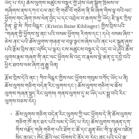
ཡོད་པ་རེད། ཆོས་ལུགས་མཚུངས་བསྡུར་གྱི་ཤེས་ཡོན་སྒྲིག་ཁྲིམས་ལ་
གཞིགས་ནས་དཀའ་ངལ་ནང་གི་གཙོ་བོ་གཅིག་ནི་མི་ཞིག་གིས་ལྟ་བའི་ལང་
ཕྱོགས་གང་ཞིག་ཁས་ལེན་བྱེད་པ་དང་འབྲེལ་བ་ཆགས་ཀྱི་ཡོད། ཇི་ལྟར་ཀྲིས྄་
ཊཱིན་ བྷེ་སེ་ ཀིབ་ལིངྒར་ (Kristin Baise Kiblinger) གྱིས་བྲིས་པའི་
“གཞན་གྱི་ཕྱོགས་སུ་ནང་པའི་བསམ་ཕྱོགས། རིགས་དང་། དཔེ། བསམ་ཞིབ་”
ཅེས་
ནང་པའི་ཆོས་ལུགས་གཞན་ལ་བལྟ་སྟངས་
ཞེས་པའི་ནང་པར་སྐྲུན་ཞུས་
པའི་རྩོམ་བྲིས་ནང་འཁོད་པ་ལྟར། ངས་མཚུངས་བསྡུར་དེ་འདྲ་བ་ཡེ་ཤུའི་ཆོས་
ལུགས་རྣམ་གཞག་གི་ནང་ལང་ཕྱོགས་མི་འདྲ་བ་རྣམས་སྡེ་ཚན་དུ་དབྱེ་བའི་
ཕྱིར་ཐབས་ལམ་ཞིག་ཞུ་རྒྱུ་ཡིན།
རྩོམ་བྲིས་དེའི་ནང་། ཀིབ་ལིངྒར་གྱིས་ལང་ཕྱོགས་གསུམ་བཀོད་ཡོད་པ་ནི།
ཆོས་ལུགས་གཅིག་བདེན་རིང་ལུགས་དང་། ཆོས་ལུགས་གཅིག་ལ་ཆོས་
ལུགས་གཞན་སྡུད་རིང་ལུགས། གནས་ལུགས་དུ་མ་ཡོད་པར་སྨྲ་བའི་རིང་
ལུགས་བཅས་རེད།
ཆོས་ལུགས་གཅིག་བདེན་རིང་ལུགས་ཀྱི་ལང་ཕྱོགས་དེ་ནི་ཆོས་ལུགས་
གཅིག་ཁོ་ནར་ཐར་པའི་ལམ་དེ་ཡོད་པ་རེད། ཆོས་ལུགས་གཞན་དག་
གིས་བརྗོད་གཞི་གཅིག་པའི་ཐོག་ང་ཚོ་དང་ཐུན་མོང་གི་ལྟ་ཚུལ་འཛིན་
སྲིད་ནའང་། ཁོང་ཚོའི་ལང་ཕྱོགས་དེ་ནོར་བ་རེད། ནང་པའི་དཔེ་ཆ་