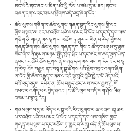
མང་པོའི་ནང་ནང་པ་མིན་པའི་ཕྱི་རོལ་པ་ཙམ་དུ་མ་ཟད། ནང་པ་
བཞན་དག་ལའང་བསམ་ཕྱོགས་འདི་འདྲ་ཞིག་ཡོད།
ཆོས་ལུགས་གཅིག་ལ་ཆོས་ལུགས་གཞན་སྡུད་རིང་ལུགས་ཀྱི་ལང་
ཕྱོགས་ལྟར་ན། ཐར་པ་འཐོབ་པའི་ལམ་མང་པོ་ཡོད་པ་དང་དེ་དག་ལས་
གཅིག་ནི་གཞན་ལས་ལྷག་པ་མཆོག་ཏུ་གྱུར་བ་ཡིན་པ་རེད། ཕྱོགས་
གཞན་ཞིག་ནས་ཆོས་ལུགས་གཞན་དག་གིས་ང་ཚོ་དང་མཉམ་དུ་ཐུན་
མོང་གི་གཞི་རྣམས་མཉམ་སྤྱོད་བྱེད་སྲིད་པ་དང་ཚང་མ་ཚད་ལྡན་ཡིན་
ནའང་། ང་ཚོའི་ཆོས་ལུགས་ནི་གཞན་དག་ལས་ཡག་ག་རེད་ཟེར་བ་ལྟ་
བུ་རེད། བོད་བརྒྱུད་ནང་བསྟན་སྣ་ཚོགས་པའི་རྗེས་འབྲང་འགའ་ཞིག་
ལ་བོད་ཀྱི་ཆོས་བརྒྱུད་གཞན་ལ་འདི་ལྟ་བུའི་བློའི་ཁྱེར་སོ་ཡོད་པའི་
བཟོ་འདྲ་འདུག །དཔེར་ན། ཆོས་བརྒྱུད་ཚང་མས་སངས་རྒྱས་ཀྱི་གོ་
འཕང་ལ་འགོད་པར་བྱེད་ནའང་། ང་ཚོའི་ལུགས་འདི་ཡག་ཤོས་ཡིན་
བསམ་པ་ལྟ་བུ་རེད།
གནས་ལུགས་དུ་མ་ཡོད་པར་སྨྲ་བའི་རིང་ལུགས་ལ་ཆ་བཞག་ན། ཐར་
པར་འཐོབ་པའི་ལམ་མང་པོ་ཡོད་པ་དང་དེ་དག་ལས་གཅིག་ཀྱང་
གཞན་ལས་ལྷག་པ་དང་མཆོག་ཏུ་གྱུར་བ་མིན། འདི་ནི་ཆོས་ལུགས་