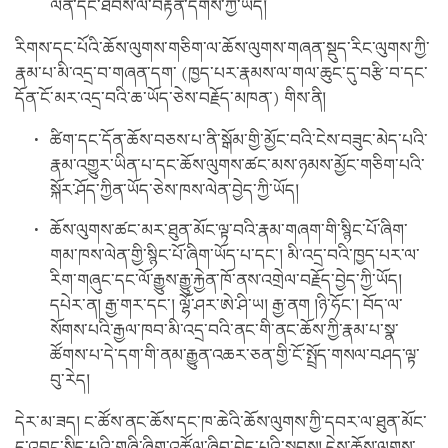
ལེན་དང་ཐབས་ལ་བརྟེན་དགོས་ཀྱི་ཡོད།
རིགས་དང་པོའི་ཆོས་ལུགས་གཅིག་ལ་ཆོས་ལུགས་གཞན་སྡུད་རིང་ལུགས་ཀྱི་
རྣམ་པ་མི་འདྲ་བ་གཞན་དག་ (ཁྱད་པར་རྣམས་ལ་གལ་ཆུང་དུ་བརྩི་བ་དང་
དོན་ངོ་མར་འདྲ་བའི་ཆ་ཡོད་ཅེས་བརྗོད་མཁན་) གིས་ནི།
ཚིག་དང་དོན་ཆོས་བཅས་པ་ནི་སྒོམ་གྱི་མྱོང་བའི་ངེས་བཟུང་མེད་པའི་
རྣམ་འགྱུར་ཡིན་པ་དང་ཆོས་ལུགས་ཚང་མས་ཉམས་མྱོང་གཅིག་པའི་
སྐོར་ཤོད་ཀྱིན་ཡོད་ཅེས་ཁས་ལེན་བྱེད་ཀྱི་ཡོད།
ཆོས་ལུགས་ཚང་མར་ཐུན་མོང་ལྟ་བའི་རྣམ་གཞག་གི་སྙིང་པོ་ཞིག་
གམ་ཁས་ལེན་གྱི་སྙིང་པོ་ཞིག་ཡོད་པ་དང་། མི་འདྲ་བའི་ཁྱད་པར་ལ་
རིག་གཞུང་དང་ལོ་རྒྱུས་རྒྱུ་རྐྱེན་ཁོ་ནས་འགྲེལ་བརྗོད་བྱེད་ཀྱི་ཡོད།
དཔེར་ན། རྒྱ་གར་དང་། ལྷོ་ཤར་ཨེ་ཤི་ཡ། རྒྱ་ནག །ཉི་ཧོང་། བོད་ལ་
སོགས་པའི་རྒྱལ་ཁབ་མི་འདྲ་བའི་ནང་གི་ནང་ཆོས་ཀྱི་རྣམ་པ་སྣ་
ཚོགས་པ་དེ་དག་གི་ནམ་རྒྱུན་འཆར་ཅན་གྱི་ངོ་སྤྲོད་གསལ་བཤད་ལྟ་
བུ་རེད།
དེར་མ་ཟད། ང་ཚོས་ནང་ཆོས་དང་ཁ་ཆེའི་ཆོས་ལུགས་ཀྱི་དབར་ལ་ཐུན་མོང་
དུ་འབྱུང་སྲིད་པའི་གཞི་ཞིག་འཚོལ་ཞིབ་བྱེད་པའི་སྐབས། དེས་ཆོས་ལུགས་