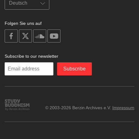
Folgen Sie uns auf
on
on
on
on
facebook
X
soundcloud
youtube
Subscribe to our newsletter
Enter
Subscribe
your
email
Study
© 2003-2026 Berzin Archives e.V.
Impressum
Buddhism
Home