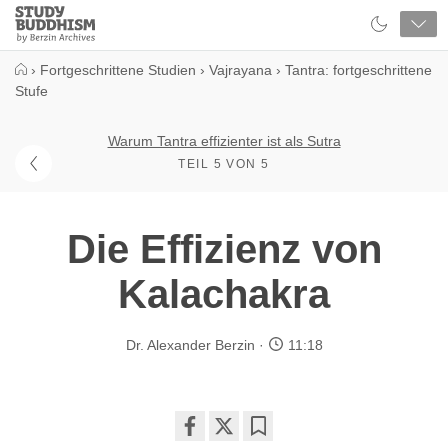
Close
Study
Buddhism
Home
›
Fortgeschrittene Studien
›
Vajrayana
›
Tantra: fortgeschrittene
Stufe
Warum Tantra effizienter ist als Sutra
TEIL 5 VON 5
Die Effizienz von
Kalachakra
Dr. Alexander Berzin
11:18