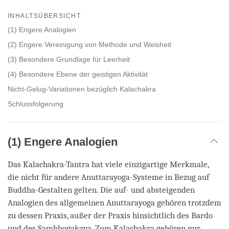
Share
Bookmark
on
INHALTSÜBERSICHT
facebook
(1) Engere Analogien
(2) Engere Vereinigung von Methode und Weisheit
(3) Besondere Grundlage für Leerheit
(4) Besondere Ebene der geistigen Aktivität
Nicht-Gelug-Variationen bezüglich Kalachakra
Schlussfolgerung
(1) Engere Analogien
Das Kalachakra-Tantra hat viele einzigartige Merkmale,
die nicht für andere Anuttarayoga-Systeme in Bezug auf
Buddha-Gestalten gelten. Die auf- und absteigenden
Analogien des allgemeinen Anuttarayoga gehören trotzdem
zu dessen Praxis, außer der Praxis hinsichtlich des Bardo
und des Sambhogakaya. Zum Kalachakra gehören nur