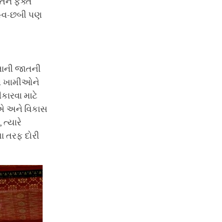
્તન ફક્ત
 સ્વ-છબી પણ
ોતાની જાતની
ી ખામીઓને
કારવા માટે
ીએ અને વિકાસ
ત્યારે
 તરફ દોરી