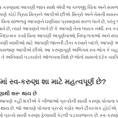
, સ્વ-કરુણામાં આપણી જાત સાથે એવી જ કાળજી, ચિંતા અને સ
પણે કોઈ પ્રિય મિત્રને આપીએ છીએ. મિત્રો અને તેમની સમસ્ય
ા વિના સાંભળવું આપણને ઘણીવાર પ્રમાણમાં સરળ લાગે છે, પરંત
ે છે, ત્યારે આપણને લાગે છે કે આપણે તેના લાયક નથી. સ્વ-ક
 નિંદાત્મક કર્યા વિના આપણી અપૂર્ણતાઓ, નિષ્ફળતાઓ અને સંઘર્
આપણી ખામીઓ માટે આપણી જાતની ટીકા કરવાને બદલે, આપણે
ે સમજણ આપીએ છીએ. આ કરુણાપૂર્ણ અભિગમ સ્વ-ભોગ કે બહ
તુ તે અનિવાર્ય પડકારોને ઓળખવા વિશે છે જેનો સામનો દરેક વ્ય
.
મમાં સ્વ-કરુણા શા માટે મહત્વપૂર્ણ છે
?
ાથી શરૂ થાય છે
, આપણે કહી શકીએ કે બીજાઓ પ્રત્યેની સાચી કરુણા પોતાના પ્
થાય છે. જો આપણે પોતાના પ્રત્યે કઠોર અને ટીકાત્મક હોઈએ, 
 પ્રત્યે સાચી કરુણા ફેલાવવી કેટલી પડકારજનક છે. સ્વ-કરુ