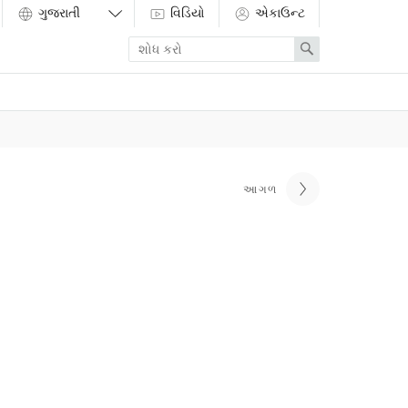
વિડિયો
એકાઉન્ટ
Enter
Search
search
term
આગળ