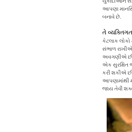
ચુકાદાઓને સ
આપણા માનસિક
બનાવે છે.
તે વ્યક્તિગ
કેટલાક લોકો 
સંભાળ રાખી
અવગણીએ છીએ. 
એક સુરક્ષિત 
કરી શકીએ છીએ
આપણામાંથી મ
જાય તેવી શક્