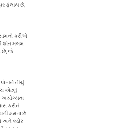
ર ફેલાય છે,
ે સામનો કરીએ
ાં શાંત મલમ
છે, જે
ોતાને નીચું
ાચ એટલું
જે અયોગ્યતા
સ કરીને -
ની ક્ષમતા છે
 અને કઠોર