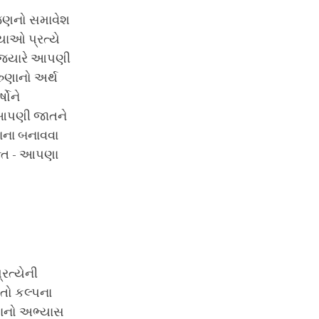
મજણનો સમાવેશ
ાઓ પ્રત્યે
ુ જ્યારે આપણી
રુણાનો અર્થ
ષોને
 આપણી જાતને
ાના બનાવવા
ક્તિ - આપણા
રત્યેની
તો કલ્પના
ણાનો અભ્યાસ