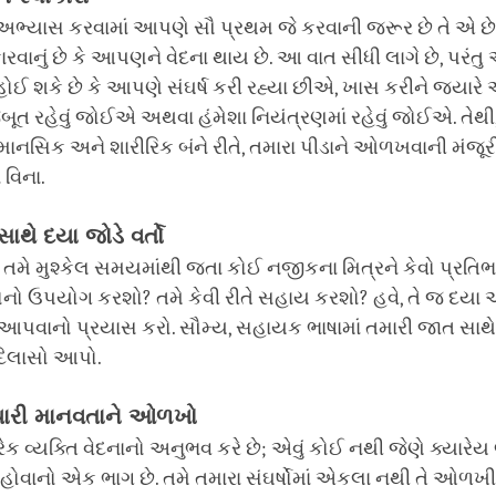
અભ્યાસ કરવામાં આપણે સૌ પ્રથમ જે કરવાની જરૂર છે તે એ છ
રવાનું છે કે આપણને વેદના થાય છે. આ વાત સીધી લાગે છે, પરંતુ એ
 શકે છે કે આપણે સંઘર્ષ કરી રહ્યા છીએ, ખાસ કરીને જ્યારે
ત રહેવું જોઈએ અથવા હંમેશા નિયંત્રણમાં રહેવું જોઈએ. તેથી
માનસિક અને શારીરિક બંને રીતે, તમારા પીડાને ઓળખવાની મંજૂ
 વિના.
ાથે દયા જોડે વર્તો
ે તમે મુશ્કેલ સમયમાંથી જતા કોઈ નજીકના મિત્રને કેવો પ્રત
દોનો ઉપયોગ કરશો? તમે કેવી રીતે સહાય કરશો? હવે, તે જ દ
આપવાનો પ્રયાસ કરો. સૌમ્ય, સહાયક ભાષામાં તમારી જાત સાથે
દિલાસો આપો.
યારી માનવતાને ઓળખો
રેક વ્યક્તિ વેદનાનો અનુભવ કરે છે; એવું કોઈ નથી જેણે ક્યારેય
 હોવાનો એક ભાગ છે. તમે તમારા સંઘર્ષોમાં એકલા નથી તે ઓળખી