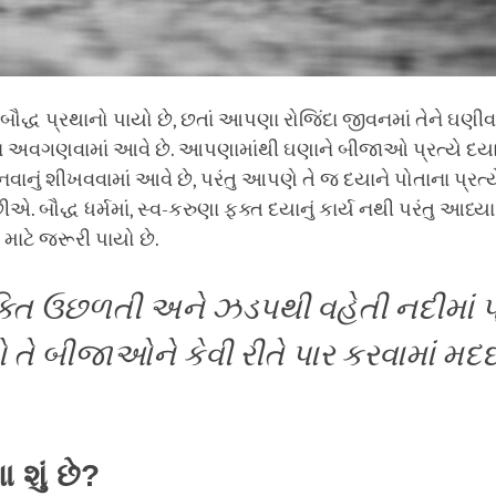
બૌદ્ધ પ્રથાનો પાયો છે, છતાં આપણા રોજિંદા જીવનમાં તેને ઘણી
 અવગણવામાં આવે છે. આપણામાંથી ઘણાને બીજાઓ પ્રત્યે દયા
નું શીખવવામાં આવે છે, પરંતુ આપણે તે જ દયાને પોતાના પ્રત્યે
ીએ. બૌદ્ધ ધર્મમાં, સ્વ-કરુણા ફક્ત દયાનું કાર્ય નથી પરંતુ આધ્ય
માટે જરૂરી પાયો છે.
ક્તિ ઉછળતી અને ઝડપથી વહેતી નદીમાં પ
ો તે બીજાઓને કેવી રીતે પાર કરવામાં મદ
ા શું છે?