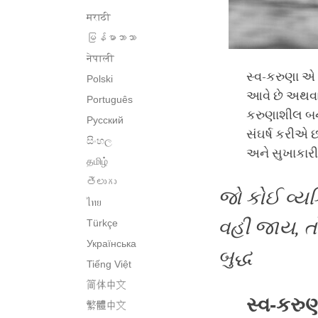
मराठी
မြန်မာဘာသာ
नेपाली
સ્વ-કરુણા એ 
Polski
આવે છે અથવા
Português
કરુણાશીલ બનવા
Русский
સંઘર્ષ કરીએ છ
සිංහල
અને સુખાકારી 
தமிழ்
తెలుగు
જો કોઈ વ્ય
ไทย
વહી જાય
,
ત
Türkçe
Українська
બુદ્ધ
Tiếng Việt
简体中文
સ્વ-કરુણ
繁體中文