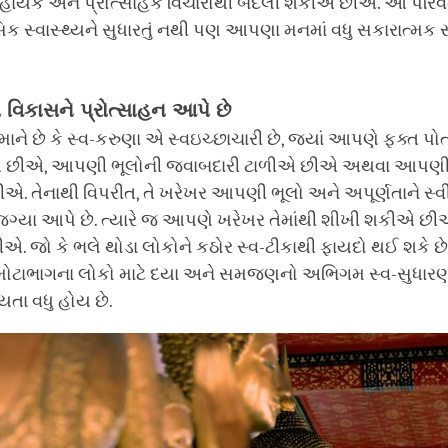
હાયક અને પ્રોત્સાહક વિચારોથી બદલી શકીએ છીએ. આ પરિવર
 સ્વાસ્થ્યને સુધારતું નથી પણ આપણા મનમાં વધુ સકારાત્મક
ત વિકાસને પ્રોત્સાહન આપે છે
માને છે કે સ્વ-કરુણા એ સ્વઇચ્છાચારી છે, જ્યાં આપણે ફક્ત પ
એ છીએ, આપણી ભૂલોની જવાબદારી ટાળીએ છીએ અથવા આપણ
તેનાથી વિપરીત, તે ખરેખર આપણી ભૂલો અને અપૂર્ણતાને સ્વી
જગ્યા આપે છે. ત્યારે જ આપણે ખરેખર તેમાંથી શીખી શકીએ છ
. જો કે ભલે થોડા લોકોને કઠોર સ્વ-ટીકાથી ફાયદો થઈ શકે છે, 
ોટાભાગના લોકો માટે દયા અને સમજણનો અભિગમ સ્વ-સુધારણા
યતા વધુ હોય છે.