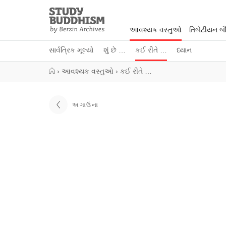
Close
Study
Buddhism
આવશ્યક વસ્તુઓ
તિબેટીયન બૌદ
Home
સાર્વત્રિક મૂલ્યો
શું છે …
કઈ રીતે …
ધ્યાન
›
આવશ્યક વસ્તુઓ
›
કઈ રીતે …
અગાઉના