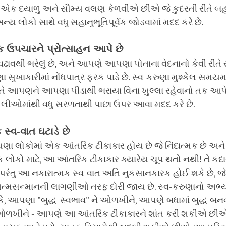
 એક દયાળુ અને સૌમ્ય વલણ કેળવીએ છીએ જે કુદરતી રીતે બહા
ય લોકો સાથે વધુ સહાનુભૂતિપૂર્વક જોડવામાં મદદ કરે છે.
ક ઉપચારને પ્રોત્સાહન આપે છે
ાવથી ભરેલું છે, અને આપણે આપણા પોતાના વેદનાનો કેવી રીત
સુખાકારીમાં નોંધપાત્ર ફરક પાડે છે. સ્વ-કરુણા મુશ્કેલ સમયમ
ે. તે આપણને આપણા પીડાથી ભરાયા વિના ખુલ્લા રહેવાનો તક આપે 
ેલીઓમાંથી વધુ સરળતાથી પાછા ઉપર આવા મદદ કરે છે.
 સ્વ-વાત ઘટાડે છે
ા લોકોમાં એક આંતરિક ટીકાકાર હોય છે જે નિંદાત્મક છે અને પ
ાક લોકો માટે, આ આંતરિક ટીકાકાર ક્યારેય ચૂપ થતો નથી! તે કદ
, પરંતુ આ નકારાત્મક સ્વ-વાત અતિ નુકસાનકારક હોઈ શકે છે, 
મસન્માનની લાગણીઓ તરફ દોરી જાય છે. સ્વ-કરુણાનો અભ્યા
, આપણા "બુદ્ધ-સ્વભાવ" ને ઓળખીને, આપણે બધામાં બુદ્ધ બનવા
ઓળખીને - આપણે આ આંતરિક ટીકાકારને શાંત કરી શકીએ છીએ