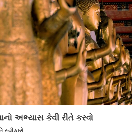
ણાનો અભ્યાસ કેવી રીતે કરવો
ે સ્વીકારો