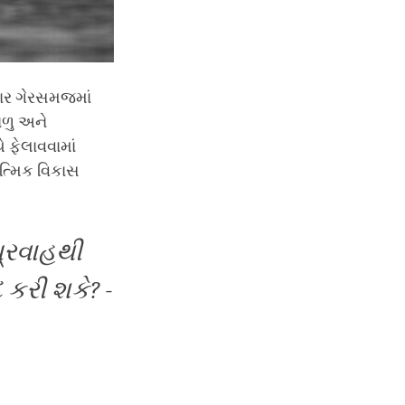
વાર ગેરસમજમાં
ળુ અને
 ફેલાવવામાં
ાત્મિક વિકાસ
્રવાહથી
દ કરી શકે
? -