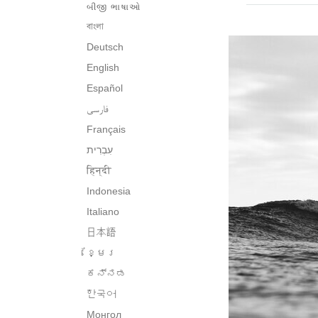
બીજી ભાષાઓ
বাংলা
Deutsch
English
Español
فارسی
Français
हिन्दी
Indonesia
Italiano
日本語
ខ្មែរ
ಕನ್ನಡ
한국어
Монгол