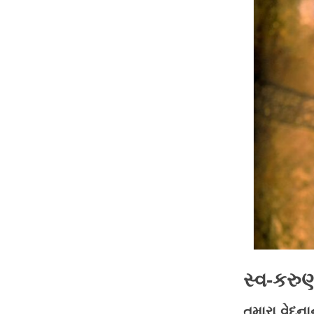
સ્વ-કરુ
તમારા વેદનાન