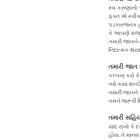
સ્વ-કરુણાનો 
ફક્ત એ સ્વીકા
પડકારજનક હોઈ
કે આપણે મજબૂ
તમારી જાતને 
નિંદાત્મક થયા
તમારી જાત સ
કલ્પના કરો ક
તમે કયા શબ્
તમારી જાતને 
તમને જરૂરી 
તમારી સહિ
યાદ રાખો કે દ
હોય. તે માનવ