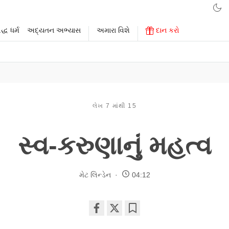
્ધ ધર્મ
અદ્યતન અભ્યાસ
અમારા વિશે
દાન કરો
લેખ 7 માંથી 15
સ્વ-કરુણાનું મહત્વ
મેટ લિન્ડેન
04:12
Share
Bookmark