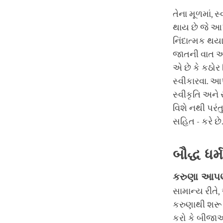
તેના મૂળમાં
થાય છે જે આ
નિંદાત્મક થય
જાતની વાત આવ
એ છે કે કઠોર
સ્વીકારવા. 
સ્વીકૃતિ અન
વિશે નથી પરં
સહિત - કરે છે
બૌદ્ધ ધર્
કરુણા આપણ
સામાન્ય રીતે
કરુણાથી શરૂ 
કરો કે બીજાઓ