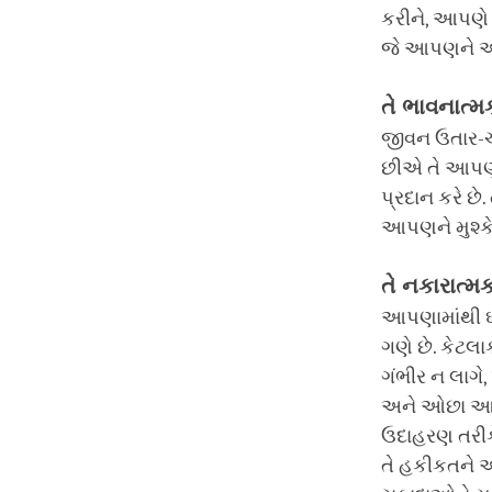
કરીને, આપણે
જે આપણને અન્
તે ભાવનાત્મ
જીવન ઉતાર-ચઢ
છીએ તે આપણા 
પ્રદાન કરે છ
આપણને મુશ્ક
તે નકારાત્મક
આપણામાંથી ઘણ
ગણે છે. કેટલ
ગંભીર ન લાગે
અને ઓછા આત્
ઉદાહરણ તરીકે
તે હકીકતને 