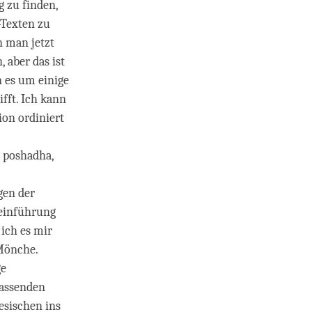
 zu finden,
-Texten zu
n man jetzt
 aber das ist
n es um einige
fft. Ich kann
ion ordiniert
. poshadha,
gen der
reinführung
ich es mir
 Mönche.
ge
passenden
esischen ins