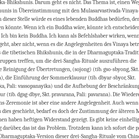
-Bhikshunis. Darum geht es nicht. Das Thema ist, einen Weg
hunis in Übereinstimmung mit den Mulasarvastivada-Vinaya
n dieser Stelle würde es eines lebenden Buddhas bedürfen, de
en könnte. Wenn ich ein Buddha wäre, könnte ich entscheiden,
l. Ich bin kein Buddha. Ich kann als Befehlshaber wirken, wen
geht, aber nicht, wenn es die Angelegenheiten des Vinaya betri
s die tibetischen Bhikshunis, die in der Dharmaguptaka-Tradit
 Gruppen treffen, um die drei-Sangha-Rituale auszuführen die
e Reinigung der Übertretungen, (sojong) (tib. gso-sbyong, Skt
a), die Einführung der Sommerklausur (tib. dbyar-sbyor, Skt.
ka, Pali: vassopanayika) und die Aufhebung der Beschränkun
 (tib. dgag-dbye, Skt. pravarana, Pali: pavarana). Die Wiede
ns-Zeremonie ist aber eine andere Angelegenheit. Auch wenn 
 dies geschieht, bedarf es doch der Zustimmung der älteren
nen haben heftigen Widerstand gezeigt. Es gibt keine einhelli
 darüber, das ist das Problem. Trotzdem kann ich sofort die 
 Dharmaguptaka-Version dieser drei-Sangha-Rituale vom Chin