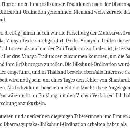
 Tibeterinnen innerhalb dieser Traditionen nach der Dharma
e Bhikshuni-Ordination genommen. Niemand weist zurück, das
nd.
ten dreißig Jahren haben wir die Forschung der Mulasarvastiv
-Vinaya-Texte durchgeführt. Da der Vinaya in beiden dieser
aditionen als auch in der Pali-Tradition zu finden ist, ist es s
e aller drei Vinaya-Traditionen zusammen kommen, um die S
nd ihre Erfahrungen zu teilen. Die Bikshuni-Ordination wurde
der eingeführt, und in Thailand besteht ebenfalls Interesse d
eit wird nötig sein, um eines Tages den Fehler von Shantarak
n. Als Individuum habe ich nicht die Macht, diese Angelegen
Das wäre nicht im Einklang mit den Vinaya-Verfahren. Ich ha
orschung anzukurbeln.
eptieren und anerkennen diejenigen Tibeterinnen und Frauen
die Dharmaguptaka-Bhikshuni-Ordination erhalten haben als