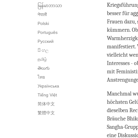
Kriegsführung
မြန်မာဘာသာ
besser für ag
नेपाली
Frauen dazu, 
Polski
kümmern. Obw
Português
Warmherzigkei
Русский
manifestiert.
සිංහල
vielleicht we
தமிழ்
Interesses - 
తెలుగు
mit Feministi
ไทย
Anstrengungen
Українська
Manchmal wur
Tiếng Việt
höchsten Gelü
简体中文
dieselben Rec
繁體中文
Bräuche Bhiks
Sangha-Gruppe
eine Diskussi