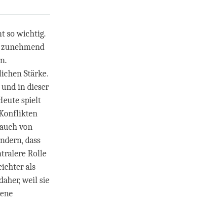
t so wichtig.
ine zunehmend
n.
ichen Stärke.
 und in dieser
eute spielt
Konflikten
rauch von
ndern, dass
tralere Rolle
ichter als
her, weil sie
rene