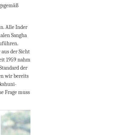
ungsgemäß
n. Alle Inder
ualen Sangha
uführen.
 aus der Sicht
Seit 1959 nahm
Standard der
n wir bereits
ikshuni-
ese Frage muss