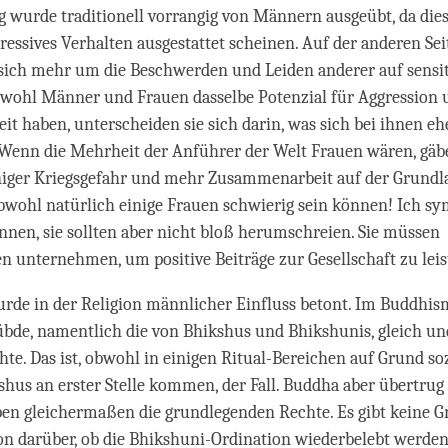
 wurde traditionell vorrangig von Männern ausgeübt, da dies
gressives Verhalten ausgestattet scheinen. Auf der anderen Sei
sich mehr um die Beschwerden und Leiden anderer auf sensit
ohl Männer und Frauen dasselbe Potenzial für Aggression 
t haben, unterscheiden sie sich darin, was sich bei ihnen eh
 Wenn die Mehrheit der Anführer der Welt Frauen wären, gäb
niger Kriegsgefahr und mehr Zusammenarbeit auf der Grundl
obwohl natürlich einige Frauen schwierig sein können! Ich sy
nnen, sie sollten aber nicht bloß herumschreien. Sie müssen
 unternehmen, um positive Beiträge zur Gesellschaft zu leis
de in der Religion männlicher Einfluss betont. Im Buddhism
bde, namentlich die von Bhikshus und Bhikshunis, gleich un
hte. Das ist, obwohl in einigen Ritual-Bereichen auf Grund so
hus an erster Stelle kommen, der Fall. Buddha aber übertrug
n gleichermaßen die grundlegenden Rechte. Es gibt keine G
on darüber, ob die Bhikshuni-Ordination wiederbelebt werden