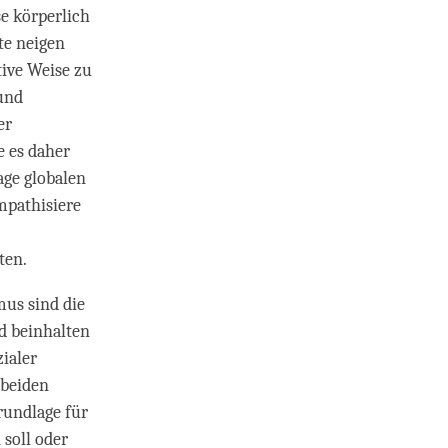
e körperlich
te neigen
ive Weise zu
und
er
e es daher
age globalen
mpathisiere
ten.
us sind die
d beinhalten
zialer
 beiden
rundlage für
 soll oder