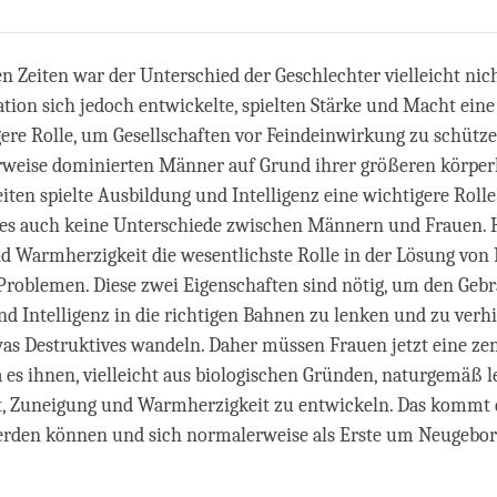
Share
Bookmark
on
facebook
n Zeiten war der Unterschied der Geschlechter vielleicht nich
isation sich jedoch entwickelte, spielten Stärke und Macht e
ere Rolle, um Gesellschaften vor Feindeinwirkung zu schütze
weise dominierten Männer auf Grund ihrer größeren körperl
eiten spielte Ausbildung und Intelligenz eine wichtigere Rolle
 es auch keine Unterschiede zwischen Männern und Frauen. H
 Warmherzigkeit die wesentlichste Rolle in der Lösung von 
Problemen. Diese zwei Eigenschaften sind nötig, um den Geb
d Intelligenz in die richtigen Bahnen zu lenken und zu verhi
twas Destruktives wandeln. Daher müssen Frauen jetzt eine zen
es ihnen, vielleicht aus biologischen Gründen, naturgemäß le
, Zuneigung und Warmherzigkeit zu entwickeln. Das kommt da
rden können und sich normalerweise als Erste um Neugebo