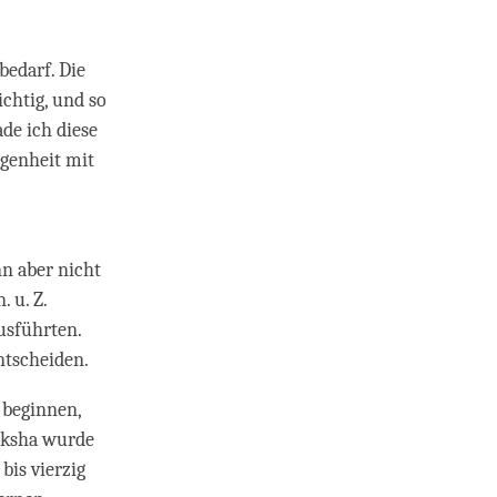
bedarf. Die
chtig, und so
ade ich diese
egenheit mit
nn aber nicht
 u. Z.
usführten.
ntscheiden.
 beginnen,
moksha wurde
bis vierzig