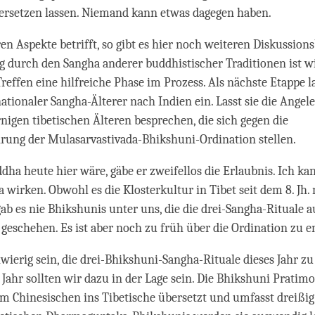
ersetzen lassen. Niemand kann etwas dagegen haben.
en Aspekte betrifft, so gibt es hier noch weiteren Diskussions
 durch den Sangha anderer buddhistischer Traditionen ist wi
Treffen eine hilfreiche Phase im Prozess. Als nächste Etappe l
ationaler Sangha-Älterer nach Indien ein. Lasst sie die Angel
rnigen tibetischen Älteren besprechen, die sich gegen die
rung der Mulasarvastivada-Bhikshuni-Ordination stellen.
ha heute hier wäre, gäbe er zweifellos die Erlaubnis. Ich ka
 wirken. Obwohl es die Klosterkultur in Tibet seit dem 8. Jh. n.
gab es nie Bhikshunis unter uns, die die drei-Sangha-Rituale a
s geschehen. Es ist aber noch zu früh über die Ordination zu e
wierig sein, die drei-Bhikshuni-Sangha-Rituale dieses Jahr zu
 Jahr sollten wir dazu in der Lage sein. Die Bhikshuni Prati
em Chinesischen ins Tibetische übersetzt und umfasst dreißig 