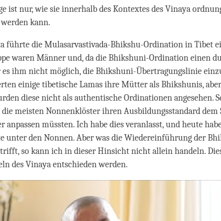
age ist nur, wie sie innerhalb des Kontextes des Vinaya ordn
 werden kann.
a führte die Mulasarvastivada-Bhikshu-Ordination in Tibet ei
uppe waren Männer und, da die Bhikshuni-Ordination einen d
r es ihm nicht möglich, die Bhikshuni-Übertragungslinie einz
erten einige tibetische Lamas ihre Mütter als Bhikshunis, aber
rden diese nicht als authentische Ordinationen angesehen. 
s die meisten Nonnenklöster ihren Ausbildungsstandard dem 
 anpassen müssten. Ich habe dies veranlasst, und heute habe
te unter den Nonnen. Aber was die Wiedereinführung der Bh
rifft, so kann ich in dieser Hinsicht nicht allein handeln. Di
eln des Vinaya entschieden werden.