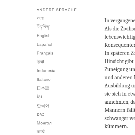
ANDERE SPRACHE
বাংলা
In vergangene
བོད་ཡིག་
Als die Zivil
English
lebenswichtig
Español
Konsequenter
In späteren Z
Français
Hinsicht gibt
हिन्दी
Zuneigung und
Indonesia
und anderen 
Italiano
Ausbildung un
日本語
sie sich in e
ខ្មែរ
annehmen, da 
한국어
Männern fällt
ລາວ
schwanger we
Монгол
kümmern.
मराठी