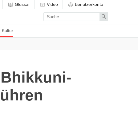
Glossar
Video
Benutzerkonto
Enter
Search
search
term
 Kultur
Bhikkuni-
führen