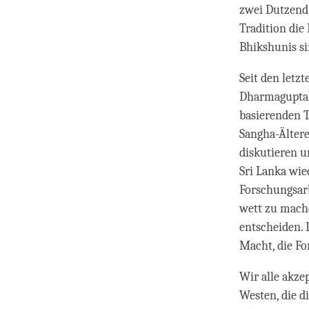
zwei Dutzend
Tradition di
Bhikshunis si
Seit den letz
Dharmaguptaka
basierenden Tr
Sangha-Älter
diskutieren u
Sri Lanka wie
Forschungsarb
wett zu mache
entscheiden. 
Macht, die F
Wir alle akz
Westen, die 