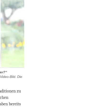
rer?“
Video-Bild. Die
aditionen zu
schen
aben bereits