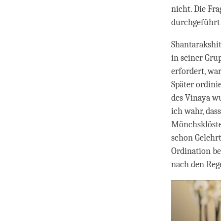
nicht. Die Fr
durchgeführt
Shantarakshit
in seiner Gr
erfordert, wa
Später ordini
des Vinaya wu
ich wahr, das
Mönchsklöster
schon Gelehr
Ordination bet
nach den Reg