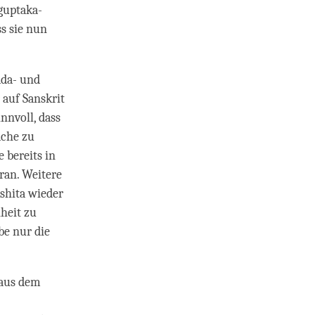
guptaka-
s sie nun
ada- und
 auf Sanskrit
innvoll, dass
ache zu
 bereits in
aran. Weitere
shita wieder
heit zu
be nur die
 aus dem