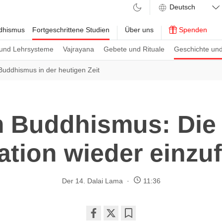
ddhismus
Fortgeschrittene Studien
Über uns
Spenden
und Lehrsysteme
Vajrayana
Gebete und Rituale
Geschichte und
Buddhismus in der heutigen Zeit
m Buddhismus: Die 
ation wieder einzu
Der 14. Dalai Lama
11:36