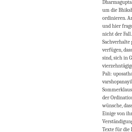
Dharmaguptaka
um die Bhiks
ordinieren. A
und hier frag
nicht der Fal
Sachverhalte 
verfügen, das
sind, sich in
vierzehntägig
Pali: uposath
varshopanayi
Sommerklausur
der Ordinatio
wünsche, dass
Einige von ih
Verständigung
Texte für die