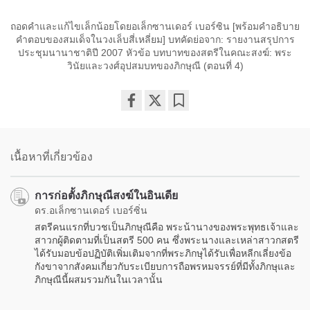
ถอดคำและแก้ไขเล็กน้อยโดยอเล็กซานเดอร์ เบอร์ซิน [พร้อมคำอธิบาย
คำตอบของสมเด็จในวงเล็บสี่เหลี่ยม] บทคัดย่อจาก: รายงานสรุปการ
ประชุมนานาชาติปี 2007 หัวข้อ บทบาทของสตรีในคณะสงฆ์: พระ
วินัยและวงศ์อุปสมบทของภิกษุณี (ตอนที่ 4)
Share
Bookmark
on
facebook
เนื้อหาที่เกี่ยวข้อง
การก่อตั้งภิกษุณีสงฆ์ในอินเดีย
ดร.อเล็กซานเดอร์ เบอร์ซิ่น
สตรีคนแรกที่บวชเป็นภิกษุณีคือ พระน้านางของพระพุทธเจ้าและ
สาวกผู้ติดตามที่เป็นสตรี 500 คน ซึ่งพระนางและเหล่าสาวกสตรี
ได้รับมอบข้อปฏิบัติเพิ่มเติมจากที่พระภิกษุได้รับเพื่อหลีกเลี่ยงข้อ
กังขาจากสังคมเกี่ยวกับระเบียบการถือพรหมจรรย์ที่มีทั้งภิกษุและ
ภิกษุณีนี้ผสมรวมกันในเวลานั้น