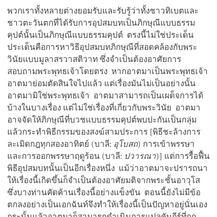
พวกเราทั้งหลายต่างยอมรับและรับรู้ว่าทั้งชาวทิเบตและ
ชาวตะวันตกที่ได้รับการอุปสมบทเป็นภิกษุณีแบบธรรม
คุปต์นั้นเป็นภิกษุณีแบบธรรมคุปต์ ตรงนี้ไม่ใช่ประเด็น
ประเด็นคือการหาวิธีอุปสมบทภิกษุณีที่สอดคล้องกับพระ
วินัยแบบมูลาสรวาสติวาท ซึ่งจำเป็นต้องอาศัยการ
สอบถามพระพุทธเจ้าโดยตรง หากอาตมาเป็นพระพุทธเจ้า
อาตมาย่อมตัดสินใจไปแล้ว แต่เรื่องมันไม่เป็นอย่างนั้น
อาตมามิใช่พระพุทธเจ้า อาตมาสามารถเป็นเผด็จการได้
บ้างในบางเรื่อง แต่ไม่ใช่เรื่องที่เกี่ยวกับพระวินัย อาตมา
อาจจัดให้ภิกษุณีที่บวชแบบธรรมคุปต์พบปะกันเป็นกลุ่ม
แล้วกระทำพิธีกรรมของสงฆ์สามประการ [พิธีชะล้างการ
ละเมิดกฎทุกสองอาทิตย์ (บาลี:
อุโบสถ
) การเข้าพรรษา
และการออกพรรษาฤดูร้อน (บาลี:
ปวารณา
)] แต่การรื้อฟื้น
พิธีอุปสมบทนั้นเป็นอีกเรื่องหนึ่ง แม้ว่าอาตมาจะปรารถนา
ให้เรื่องนี้เกิดขึ้นก็จำเป็นต้องอาศัยมติจากพระชั้นอาวุโส
ซึ่งบางท่านคัดค้านเรื่องนี้อย่างแข็งขัน ตอนนี้ยังไม่มีข้อ
ตกลงอย่างเป็นเอกฉันท์จึงทำให้เรื่องนี้เป็นปัญหาอยู่นั่นเอง
กระนั้นแล้วอาตมาก็สามารถดำเนินการแปลคัมภีร์ที่ถูก