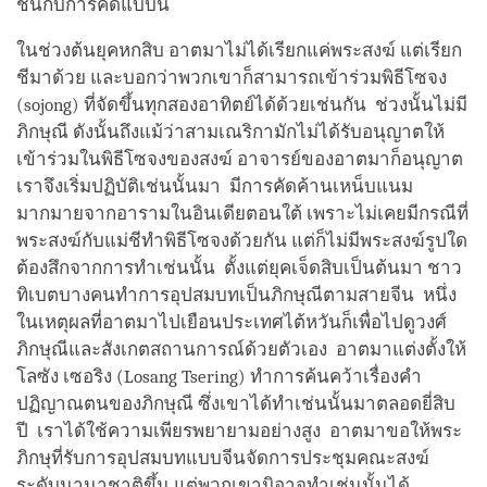
ชินกับการคิดแบบนี้
ในช่วงต้นยุคหกสิบ อาตมาไม่ได้เรียกแค่พระสงฆ์ แต่เรียก
ชีมาด้วย และบอกว่าพวกเขาก็สามารถเข้าร่วมพิธีโซจง
(sojong) ที่จัดขึ้นทุกสองอาทิตย์ได้ด้วยเช่นกัน ช่วงนั้นไม่มี
ภิกษุณี ดังนั้นถึงแม้ว่าสามเณริกามักไม่ได้รับอนุญาตให้
เข้าร่วมในพิธีโซจงของสงฆ์ อาจารย์ของอาตมาก็อนุญาต
เราจึงเริ่มปฏิบัติเช่นนั้นมา มีการคัดค้านเหน็บแนม
มากมายจากอารามในอินเดียตอนใต้ เพราะไม่เคยมีกรณีที่
พระสงฆ์กับแม่ชีทำพิธีโซจงด้วยกัน แต่ก็ไม่มีพระสงฆ์รูปใด
ต้องสึกจากการทำเช่นนั้น ตั้งแต่ยุคเจ็ดสิบเป็นต้นมา ชาว
ทิเบตบางคนทำการอุปสมบทเป็นภิกษุณีตามสายจีน หนึ่ง
ในเหตุผลที่อาตมาไปเยือนประเทศไต้หวันก็เพื่อไปดูวงศ์
ภิกษุณีและสังเกตสถานการณ์ด้วยตัวเอง อาตมาแต่งตั้งให้
โลซัง เซอริง (Losang Tsering) ทำการค้นคว้าเรื่องคำ
ปฏิญาณตนของภิกษุณี ซึ่งเขาได้ทำเช่นนั้นมาตลอดยี่สิบ
ปี เราได้ใช้ความเพียรพยายามอย่างสูง อาตมาขอให้พระ
ภิกษุที่รับการอุปสมบทแบบจีนจัดการประชุมคณะสงฆ์
ระดับนานาชาติขึ้น แต่พวกเขามิอาจทำเช่นนั้นได้