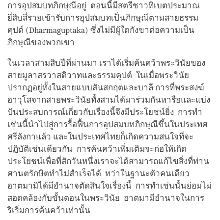
การอุปสมบทภิกษุณีอยู่ ตอนนี้มีสตรีชาวทิเบตประมาณ
ยี่สิบสี่รายเข้ารับการอุปสมบทเป็นภิกษุณีตามสายธรรม
คุปต์ (Dharmaguptaka) ซึ่งไม่มีผู้ใดกังขาต่อความเป็น
ภิกษุณีของพวกเขา
ในเวลาสามสิบปีที่ผ่านมา เราได้เริ่มค้นคว้าพระวินัยของ
สายมูลาสรวาสติวาทและธรรมคุปต์ ในเมื่อพระวินัย
ปรากฏอยู่ทั้งในสายแบบสันสกฤตและบาลี การที่พระสงฆ์
อาวุโสจากสายพระวินัยทั้งสามได้มาร่วมกันหารือและแบ่ง
ปันประสบการณ์เกี่ยวกับเรื่องนี้จึงมีประโยชน์ยิ่ง การทำ
เช่นนี้นำไปสู่การรื้อฟื้นการอุปสมบทภิกษุณีขึ้นในประเทศ
ศรีลังกาแล้ว และในประเทศไทยก็เกิดความสนใจที่จะ
ปฏิบัติเช่นเดียวกัน การค้นคว้าเพิ่มเติมจะก่อให้เกิด
ประโยชน์เพื่อที่สักวันหนึ่งเราจะได้สามารถแก้ไขสิ่งที่ท่าน
ศานตรักษิตทำไม่สำเร็จได้ ทว่าในฐานะตัวคนเดียว
อาตมามิได้มีอำนาจตัดสินใจเรื่องนี้ การทำเช่นนั้นย่อมไม่
สอดคล้องกับขั้นตอนในพระวินัย อาตมามีอำนาจในการ
ริเริ่มการค้นคว้าเท่านั้น