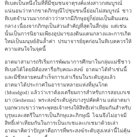
ทิเบตเป็นหนึ่งในที่ที่มีชุมชนจาตุรงค์แห่งสาวกสมบูรณ์
แน่นอนว่าหากขาดภิกษุณีไปชุมชนนี้ย่อมไม่สมบูรณ์ ชาว
ทิเบตจำนวนมากกล่าวว่าหากมีภิกษุอยู่ก็ย่อมเป็นดินแดน
กลาง เนื่องจากภิกษุเป็นส่วนสำคัญที่สุดในสี่กลุ่ม แต่เช่น
นั้นเป็นการนิยามเพียงอุปมาของดินแดนกลางและการเกิด
ใหม่เป็นมนุษย์อันล้ำค่า ปรมาจารย์ยุคก่อนในทิเบตควรให้
ความสนใจในจุดนี้
อาตมาสามารถริเริ่มการพัฒนาการศึกษาในกลุ่มแม่ชีชาว
ทิเบตได้โดยมิต้องหารือกับคณะสงฆ์ อาตมาได้ทำเช่นนี้
และมีชีหลายคนสำเร็จการเล่าเรียนในระดับสูงแล้ว
อาตมาได้ประกาศในอารามหลายแห่งที่มุนโกด
(Mundgod) แล้วว่าเราต้องเตรียมการสำหรับการสอบเกเช
มา (Geshema) พระสงฆ์ระดับสูงบางรูปคัดค้าน แต่อาตมา
บอกพวกเขาว่าพระพุทธเจ้าทรงให้สิทธิเท่าเทียมกันสำหรับ
บุรุษและสตรีในการเป็นภิกษุและภิกษุณี ไฉนจึงไม่อาจมี
สิทธิ์เท่าเทียมกันในการเป็นเกเชและเกเชมาด้วยเล่า
อาตมาคิดว่าปัญหาคือการที่พระสงฆ์ระดับสูงเหล่านี้ไม่คุ้น