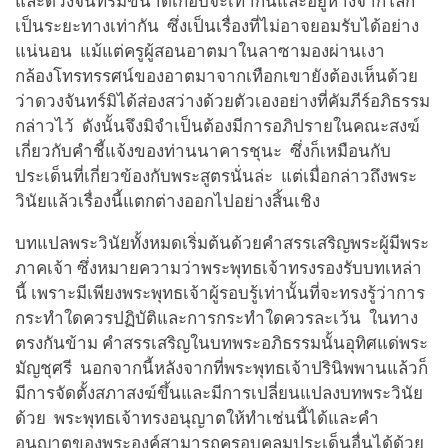
และดวงจันทร์มีขนาดเกือบจะเท่ากันและอยู่ห่างจากโลก
เป็นระยะทางเท่ากัน ซึ่งเป็นเรื่องที่ไม่อาจยอมรับได้อย่าง
แน่นอน แม้แต่ครูผู้สอนอาตมาในลาซามองผ่านเงา
กล้องโทรทรรศน์ของอาตมาจากเทือกเขายังต้องเห็นด้วย
ว่าดวงจันทร์มิได้ส่องสว่างด้วยตัวเองอย่างที่คัมภีร์อภิธรรม
กล่าวไว้ ดังนั้นจึงมิจำเป็นต้องมีการอภิปรายในคณะสงฆ์
เกี่ยวกับคำชี้แจ้งของท่านนาคารชุนะ ซึ่งก็เหมือนกับ
ประเด็นที่เกี่ยวข้องกับพระสูตรนั่นล่ะ แต่เมื่อกล่าวถึงพระ
วินัยแล้วเรื่องนี้แตกต่างออกไปอย่างสิ้นเชิง
บทแปลพระวินัยทั้งหมดเริ่มต้นด้วยคำสรรเสริญพระผู้มีพระ
ภาคเจ้า ซึ่งหมายความว่าพระพุทธเจ้าทรงรองรับบทเหล่า
นี้ เพราะมีเพียงพระพุทธเจ้าผู้รอบรู้เท่านั้นที่จะทรงรู้ว่าการ
กระทำใดควรปฏิบัติและการกระทำใดควรละเว้น ในทาง
ตรงกันข้าม คำสรรเสริญในบทพระอภิธรรมนั้นอุทิศแด่พระ
มัญชุศรี นอกจากนี้หลังจากที่พระพุทธเจ้าปรินิพพานแล้วก็
มีการจัดตั้งสภาสงฆ์ขึ้นและมีการเปลี่ยนแปลงบทพระวินัย
ด้วย พระพุทธเจ้าทรงอนุญาตให้ทำเช่นนี้ได้และคำ
อนุญาตของพระองค์สามารถครอบคลุมประเด็นอื่นได้ด้วย