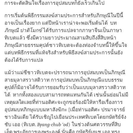
การจะตัดสินใจเรื่องการอุปสมบทก็ยังเร็วเกินไป
การเริ่มต้นพิธีกรรมสงฆ์สามประการสำหรับภิกษุณีในปีนี้
อาจเป็นเรื่องยาก แต่ปีหน้าเราน่าจะพอเริ่มต้นได้ บท
ภิกษุณี ปาติโมกข์
ได้รับการแปลจากภาษาจีนเป็นภาษา
ทิเบตแล้ว ซึ่งมีความยาวประมาณสามสิบถึงสี่สิบหน้า
ภิกษุณีสายธรรมคุปต์ชาวทิเบตจะต้องท่องจำบทนี้ให้ขึ้นใจ
แต่บทพิธีกรรมที่แท้จริงสำหรับพิธีสงฆ์สามประการนั้นยัง
ต้องได้รับการแปล
แม้ว่าแม่ชีชาวทิเบตจะปรารถนาการอุปสมบทเป็นภิกษุณี
สายมุลาสรวาสติวาท การอุปสมบทเป็นภิกษุณีแบบธรรม
คุปต์ก็มิอาจได้รับการยอมรับว่าเป็นแบบมุลาสรวาสติวาท
ได้ หากทั้งสองแบบสามารถทดแทนกันได้ เช่นนั้นย่อมไม่มี
เหตุผลใดเลยที่ท่านอติศะจะถูกขอร้องมิให้หารือเรื่องการ
อุปสมบทภิกษุแบบมหาสังฆิกะ [เมื่อท่านอติศะ ปรมาจารย์
ชาวอินเดีย ได้รับเชิญไปเยือนประเทศทิเบตโดยกษัตริย์จัง
ชับ เออ (ทิเบต.
Byang-chub ’od
) ในช่วงต้นศตวรรษที่สิบ
เอ็ด พระอัยกาของพระองค์ นั่นคือ กษัตริย์เยเช เออ ทรง