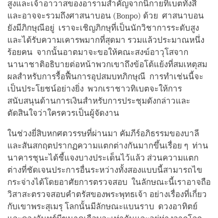
สูงและเจ้าอาวาสของอารามสำคัญจากนิกายทิเบตทั้งสี่
และอาจจะรวมถึงศาสนาบอน (Bonpo) ด้วย ศาสนาบอน
ยังมีภิกษุณีอยู่ เราจะเชิญภิกษุที่เป็นนักวิชาการระดับสูง
และได้รับความเคารพมากที่สุดมา รวมแล้วประมาณหนึ่ง
ร้อยคน จากนั้นอาตมาจะขอให้คณะสงฆ์อาวุโสจาก
นานาชาติอธิบายต่อหน้าพวกเขาถึงข้อโต้แย้งที่สมเหตุสม
ผลสำหรับการรื้อฟื้นการอุปสมบทภิกษุณี การทำเช่นนี้จะ
เป็นประโยชน์อย่างยิ่ง พวกเราชาวทิเบตจะให้การ
สนับสนุนด้านการเงินสำหรับการประชุมดังกล่าวและ
ตัดสินใจว่าใครควรเป็นผู้จัดงาน
ในช่วงยี่สิบหกศตวรรษที่ผ่านมา คัมภีร์อภิธรรมของบาลี
และสันสกฤตปรากฏความแตกต่างกันมากขึ้นเรื่อย ๆ ท่าน
นาคารชุนะได้ชี้แจงบางประเด็นไว้แล้ว ส่วนความแตก
ต่างที่ชัดเจนประการอื่นระหว่างทั้งสองแบบนี้สามารถไข
กระจ่างได้โดยอาศัยการตรวจสอบ ในลักษณะนี้เราอาจถือ
วิสาสะตรวจสอบคำตรัสของพระพุทธเจ้า อย่างเรื่องที่เกี่ยว
กับเขาพระสุเมรุ โลกนั้นมีลักษณะแบนราบ ดวงอาทิตย์