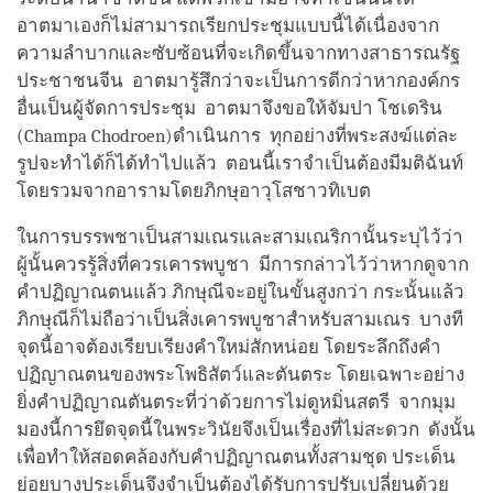
อาตมาเองก็ไม่สามารถเรียกประชุมแบบนี้ได้เนื่องจาก
ความลำบากและซับซ้อนที่จะเกิดขึ้นจากทางสาธารณรัฐ
ประชาชนจีน อาตมารู้สึกว่าจะเป็นการดีกว่าหากองค์กร
อื่นเป็นผู้จัดการประชุม อาตมาจึงขอให้จัมปา โชเดริน
(Champa Chodroen)ดำเนินการ ทุกอย่างที่พระสงฆ์แต่ละ
รูปจะทำได้ก็ได้ทำไปแล้ว ตอนนี้เราจำเป็นต้องมีมติฉันท์
โดยรวมจากอารามโดยภิกษุอาวุโสชาวทิเบต
ในการบรรพชาเป็นสามเณรและสามเณริกานั้นระบุไว้ว่า
ผู้นั้นควรรู้สิ่งที่ควรเคารพบูชา มีการกล่าวไว้ว่าหากดูจาก
คำปฏิญาณตนแล้ว ภิกษุณีจะอยู่ในขั้นสูงกว่า กระนั้นแล้ว
ภิกษุณีก็ไม่ถือว่าเป็นสิ่งเคารพบูชาสำหรับสามเณร บางที
จุดนี้อาจต้องเรียบเรียงคำใหม่สักหน่อย โดยระลึกถึงคำ
ปฏิญาณตนของพระโพธิสัตว์และตันตระ โดยเฉพาะอย่าง
ยิ่งคำปฏิญาณตันตระที่ว่าด้วยการไม่ดูหมิ่นสตรี จากมุม
มองนี้การยึดจุดนี้ในพระวินัยจึงเป็นเรื่องที่ไม่สะดวก ดังนั้น
เพื่อทำให้สอดคล้องกับคำปฏิญาณตนทั้งสามชุด ประเด็น
ย่อยบางประเด็นจึงจำเป็นต้องได้รับการปรับเปลี่ยนด้วย