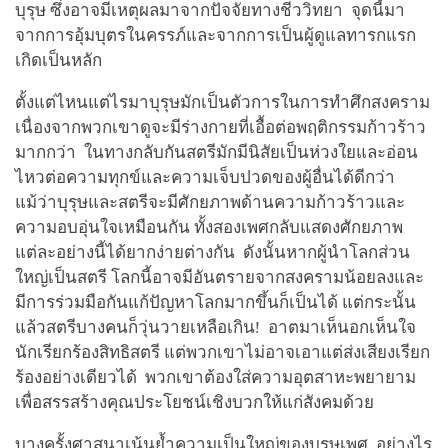
บุรุษ ซึ่งอาจมีเหตุผลมาจากปัจจัยทางชีววิทยา จุดนี้มา
จากการอุ้มบุตรในครรภ์และจากการเป็นผู้ดูแลทารกแรก
เกิดเป็นหลัก
ตั้งแต่ไหนแต่ไรมาบุรุษมักเป็นตัวการในการทำศึกสงคราม
เนื่องจากพวกเขาดูจะมีร่างกายที่เอื้อต่อพฤติกรรมก้าวร้าว
มากกว่า ในทางกลับกันสตรีมักมีนิสัยเป็นห่วงใยและอ่อน
ไหวต่อความทุกข์และความเจ็บปวดของผู้อื่นได้ดีกว่า
แม้ว่าบุรุษและสตรีจะมีศักยภาพด้านความก้าวร้าวและ
ความอบอุ่นใจเหมือนกัน ทั้งสองเพศกลับแสดงศักยภาพ
แต่ละอย่างนี้ได้ยากง่ายต่างกัน ดังนั้นหากผู้นำโลกส่วน
ใหญ่เป็นสตรี โลกนี้อาจมีอันตรายจากสงครามน้อยลงและ
มีการร่วมมือกันแก้ปัญหาโลกมากขึ้นก็เป็นได้ แต่กระนั้น
แล้วสตรีบางคนก็วุ่นวายเหลือเกิน! อาตมาเห็นอกเห็นใจ
นักเรียกร้องสิทธิสตรี แต่พวกเขาไม่อาจเอาแต่ส่งเสียงเรียก
ร้องอย่างเดียวได้ พวกเขาต้องใส่ความอุตสาหะพยายาม
เพื่อสรรสร้างคุณประโยชน์เชิงบวกให้แก่สังคมด้วย
บางครั้งศาสนาเน้นย้ำความเป็นใหญ่ของบุรุษเพศ อย่างไร