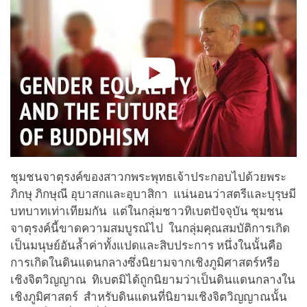
ชุมชนจาตุรงค์ของสาวกพระพุทธเจ้าประกอบไปด้วยพระ
ภิกษุ ภิกษุณี อุบาสกและอุบาสิกา แน่นอนว่าสตรีและบุรุษมี
บทบาทเท่าเทียมกัน แต่ในกลุ่มชาวทิเบตปัจจุบัน ชุมชน
จาตุรงค์นี้ขาดความสมบูรณ์ไป ในกลุ่มคุณสมบัติการเกิด
เป็นมนุษย์อันล้ำค่าทั้งแปดและสิบประการ หนึ่งในนั้นคือ
การเกิดในดินแดนกลางซึ่งนิยามจากเชิงภูมิศาสตร์หรือ
เชิงจิตวิญญาณ ทิเบตมิได้ถูกนิยามว่าเป็นดินแดนกลางใน
เชิงภูมิศาสตร์ สำหรับดินแดนที่นิยามเชิงจิตวิญญาณนั้น