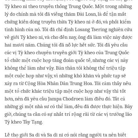
Tỳ kheo ni theo truyền thống Trung Quốc. Một trong những
lý do chính mà tôi đã viếng thăm Đài Loan, là để tận mắt
chứng kiến dòng truyền thừa Tỳ kheo ni ở đó, và phối kiểm
tình hình của nó. Tôi đã chỉ định Losang Tsering nghiên cứu
về giới Tỳ kheo ni, và cho đến nay, ông đã làm việc này được
hai mươi năm. Chúng tôi đã nỗ lực hết sức. Tôi đã yêu cầu
các vị Tỳ kheo chuyên truyền giới Tỳ kheo của Trung Quốc
tổ chức một cuộc họp tăng đoàn quốc tế, nhưng các vị này
không thể làm như vậy. Bản thân tôi không thể triệu tập
một cuộc họp như vậy, vì những khó khăn và phức tạp sẽ
xảy ra từ Cộng Hòa Nhân Dân Trung Hoa. Tôi cảm thấy nếu
một tổ chức khác triệu tập một cuộc họp như vậy thì tốt
hơn, nên đã yêu cầu Jampa Chodroen làm điều đó. Tất cả
những gì một nhà sư có thể làm, đều đã được thực hiện. Bây
giờ, chúng ta cần có sự nhất trí rộng rãi từ các vị trưởng lão
Tỳ kheo Tây Tạng.
Lễ thọ giới Sa di và Sa di ni có nói rằng người ta nên biết