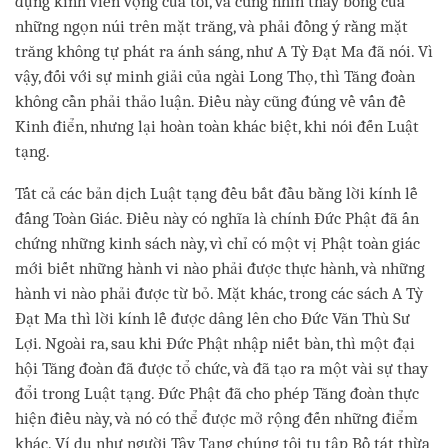
dụng kính viễn vọng của tôi, và cũng nhìn thấy bóng của
những ngọn núi trên mặt trăng, và phải đồng ý rằng mặt
trăng không tự phát ra ánh sáng, như A Tỳ Đạt Ma đã nói. Vì
vậy, đối với sự minh giải của ngài Long Thọ, thì Tăng đoàn
không cần phải thảo luận. Điều này cũng đúng về vấn đề
Kinh điển, nhưng lại hoàn toàn khác biệt, khi nói đến Luật
tạng.
Tất cả các bản dịch Luật tạng đều bắt đầu bằng lời kính lễ
đấng Toàn Giác. Điều này có nghĩa là chính Đức Phật đã ấn
chứng những kinh sách này, vì chỉ có một vị Phật toàn giác
mới biết những hành vi nào phải được thực hành, và những
hành vi nào phải được từ bỏ. Mặt khác, trong các sách A Tỳ
Đạt Ma thì lời kính lễ được dâng lên cho Đức Văn Thù Sư
Lợi. Ngoài ra, sau khi Đức Phật nhập niết bàn, thì một đại
hội Tăng đoàn đã được tổ chức, và đã tạo ra một vài sự thay
đổi trong Luật tạng. Đức Phật đã cho phép Tăng đoàn thực
hiện điều này, và nó có thể được mở rộng đến những điểm
khác. Ví dụ như người Tây Tạng chúng tôi tu tập Bồ tát thừa