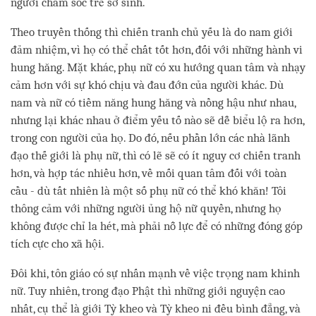
người chăm sóc trẻ sơ sinh.
Theo truyền thống thì chiến tranh chủ yếu là do nam giới
đảm nhiệm, vì họ có thể chất tốt hơn, đối với những hành vi
hung hăng. Mặt khác, phụ nữ có xu hướng quan tâm và nhạy
cảm hơn với sự khó chịu và đau đớn của người khác. Dù
nam và nữ có tiềm năng hung hăng và nồng hậu như nhau,
nhưng lại khác nhau ở điểm yếu tố nào sẽ dễ biểu lộ ra hơn,
trong con người của họ. Do đó, nếu phần lớn các nhà lãnh
đạo thế giới là phụ nữ, thì có lẽ sẽ có ít nguy cơ chiến tranh
hơn, và hợp tác nhiều hơn, về mối quan tâm đối với toàn
cầu - dù tất nhiên là một số phụ nữ có thể khó khăn! Tôi
thông cảm với những người ủng hộ nữ quyền, nhưng họ
không được chỉ la hét, mà phải nỗ lực để có những đóng góp
tích cực cho xã hội.
Đôi khi, tôn giáo có sự nhấn mạnh về việc trọng nam khinh
nữ. Tuy nhiên, trong đạo Phật thì những giới nguyện cao
nhất, cụ thể là giới Tỳ kheo và Tỳ kheo ni đều bình đẳng, và