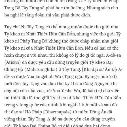
khoảng ba mươi đến bốn mươi trang. Các Tỳ kheo ni Pháp
Tạng Bộ Tây Tạng sẽ phải học thuộc lòng. Nhưng sách cho
ba nghi lễ tăng đoàn thì vẫn phải được dịch.
Tuy chư Ni Tây Tạng có thể mong muốn được thọ giới như
Tỳ kheo ni Nhất Thiết Hữu Căn Bổn, nhưng việc thọ giới Tỳ
kheo ni Pháp Tạng Bộ không thể được chấp nhận như giới
Tỳ kheo ni của Nhất Thiết Hữu Căn Bổn. Nếu cả hai có thể
hoán chuyển với nhau, thì không có lý do gì để ngài A-đề-sa
(Atisha) đã được yêu cầu đừng truyền giới Tỳ kheo Đại
Chúng Bộ (Mahasanghika) ở Tây Tạng. [Khi đại sư Ấn Độ A-
đề-sa được Vua Jangchub Wo (Tạng ngữ: Byang-chub 'od)
mời đến Tây Tạng vào đầu thế kỷ 11 sau Công Nguyên, thì
ông nội của nhà vua, tức Vua Yeshe Wo, đã bảo trợ cho việc
tái thiết lập lễ thọ giới Tỳ kheo ni Nhất Thiết Hữu Căn Bổn
trong vương quốc của mình, khi ngài thỉnh mời và sau đó
thì đạo sư Hộ Pháp (Dharmapala) từ miền Đông Ấn đã
viếng thăm Tây Tạng. A-đề-sa được yêu cầu đừng truyền
giới Tỳ kheo Đại Chúng Bộ, vì điều đó sẽ đưa hai dòng