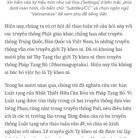
Xin bấm vào ký hiệu tròn như cái hoa (Settings) ở bên mặt, phía
dưới màn hình, rồi bấm chữ “Subtitles/CC” và chọn ngôn ngữ
“Vietnamese” để xem phụ đề tiếng Việt.
Hiện nay, chúng ta có cơ hội để thảo luận về câu hỏi này với
các truyền thống Phật giáo khác, chẳng hạn như truyền
thống Trung Quốc, Hàn Quốc và Việt Nam, là những truyền
thống vẫn còn truyền giới Tỳ kheo ni. Đã có khoảng hai
mươi phụ nữ Tây Tạng thọ giới Tỳ kheo ni theo truyền
thống Pháp Tạng Bộ (Dharmaguptaka). Hiện nay thì không
ai bác bỏ việc họ là Tỳ kheo ni.
Trong ba mươi năm qua, chúng tôi đã nghiên cứu các bản
Luật tạng của Nhất Thiết Hữu Căn Bổn và Pháp Tạng Bộ. Vì
Luật tạng được tìm thấy trong cả hai truyền thống dựa vào
tiếng Phạn, cũng như trong truyền thống Pali, nên điều hữu
ích là các vị trưởng lão trong Tăng đoàn của cả ba truyền
thống Luật tạng nên thảo luận vấn đề, và chia sẻ kinh
nghiệm với nhau. Lễ truyền giới Tỳ kheo ni đã được tái lập