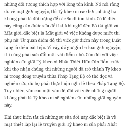
những đối tượng thích hợp với lòng tôn kính. Nó nói rằng
dù về mặt giới nguyện, thì Tỳ kheo ni cao hơn, nhưng họ
không phải là đối tượng để các Sa di tôn kính. Có lẽ điều
này cũng cần được sửa đổi lại, khi nghĩ đến Bồ tát giới và
Mật giới, đặc biệt là Mật giới về việc không được miệt thị
phụ nữ. Từ quan điểm đó, thì việc giữ điểm này trong Luật
tạng là điều bất tiện. Vì vậy, để giữ gìn ba loại giới nguyện,
thì cũng phải sửa đổi một vài điểm nhỏ. Còn đối với việc
nghiên cứu giới Tỳ kheo ni Nhất Thiết Hữu Căn Bổn trước
khi thọ nhận chúng, thì những người đã trở thành Tỳ kheo
ni trong dòng truyền thừa Pháp Tạng Bộ có thể đọc và
nghiên cứu, dù họ phải thực hiện nghi lễ theo Pháp Tạng Bộ.
Tuy nhiên, vẫn còn một vấn đề, đối với việc những người
không phải là Tỳ kheo ni sẽ nghiên cứu những giới nguyện
này.
Khi thực hiện tất cả những sự sửa đổi này, đặc biệt là về
mặt thiết lập lại lễ truyền giới Tỳ kheo ni của phái Nhất