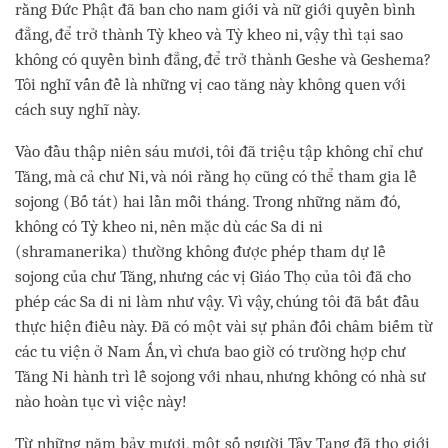
rằng Đức Phật đã ban cho nam giới và nữ giới quyền bình
đẳng, để trở thành Tỳ kheo và Tỳ kheo ni, vậy thì tại sao
không có quyền bình đẳng, để trở thành Geshe và Geshema?
Tôi nghĩ vấn đề là những vị cao tăng này không quen với
cách suy nghĩ này.
Vào đầu thập niên sáu mươi, tôi đã triệu tập không chỉ chư
Tăng, mà cả chư Ni, và nói rằng họ cũng có thể tham gia lễ
sojong (Bố tát) hai lần mỗi tháng. Trong những năm đó,
không có Tỳ kheo ni, nên mặc dù các Sa di ni
(shramanerika) thường không được phép tham dự lễ
sojong của chư Tăng, nhưng các vị Giáo Thọ của tôi đã cho
phép các Sa di ni làm như vậy. Vì vậy, chúng tôi đã bắt đầu
thực hiện điều này. Đã có một vài sự phản đối châm biếm từ
các tu viện ở Nam Ấn, vì chưa bao giờ có trường hợp chư
Tăng Ni hành trì lễ sojong với nhau, nhưng không có nhà sư
nào hoàn tục vì việc này!
Từ những năm bảy mươi, một số người Tây Tạng đã thọ giới