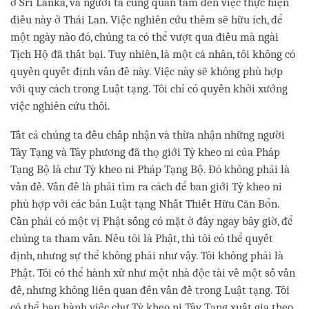
ở Sri Lanka, và người ta cũng quan tâm đến việc thực hiện
điều này ở Thái Lan. Việc nghiên cứu thêm sẽ hữu ích, để
một ngày nào đó, chúng ta có thể vượt qua điều mà ngài
Tịch Hộ đã thất bại. Tuy nhiên, là một cá nhân, tôi không có
quyền quyết định vấn đề này. Việc này sẽ không phù hợp
với quy cách trong Luật tạng. Tôi chỉ có quyền khởi xướng
việc nghiên cứu thôi.
Tất cả chúng ta đều chấp nhận và thừa nhận những người
Tây Tạng và Tây phương đã thọ giới Tỳ kheo ni của Pháp
Tạng Bộ là chư Tỳ kheo ni Pháp Tạng Bộ. Đó không phải là
vấn đề. Vấn đề là phải tìm ra cách để ban giới Tỳ kheo ni
phù hợp với các bản Luật tạng Nhất Thiết Hữu Căn Bổn.
Cần phải có một vị Phật sống có mặt ở đây ngay bây giờ, để
chúng ta tham vấn. Nếu tôi là Phật, thì tôi có thể quyết
định, nhưng sự thể không phải như vậy. Tôi không phải là
Phật. Tôi có thể hành xử như một nhà độc tài về một số vấn
đề, nhưng không liên quan đến vấn đề trong Luật tạng. Tôi
có thể ban hành việc chư Tỳ kheo ni Tây Tạng xuất gia theo