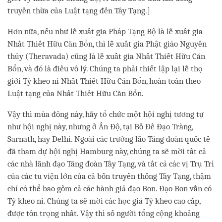
truyền thừa của Luật tạng đến Tây Tạng.]
Hơn nữa, nếu như lễ xuất gia Pháp Tạng Bộ là lễ xuất gia
Nhất Thiết Hữu Căn Bổn, thì lễ xuất gia Phật giáo Nguyên
thủy (Theravada) cũng là lễ xuất gia Nhất Thiết Hữu Căn
Bổn, và đó là điều vô lý. Chúng ta phải thiết lập lại lễ thọ
giới Tỳ kheo ni Nhất Thiết Hữu Căn Bổn, hoàn toàn theo
Luật tạng của Nhất Thiết Hữu Căn Bổn.
Vậy thì mùa đông này, hãy tổ chức một hội nghị tương tự
như hội nghị này, nhưng ở Ấn Độ, tại Bồ Đề Đạo Tràng,
Sarnath, hay Delhi. Ngoài các trưởng lão Tăng đoàn quốc tế
đã tham dự hội nghị Hamburg này, chúng ta sẽ mời tất cả
các nhà lãnh đạo Tăng đoàn Tây Tạng, và tất cả các vị Trụ Trì
của các tu viện lớn của cả bốn truyền thống Tây Tạng, thậm
chí có thể bao gồm cả các hành giả đạo Bon. Đạo Bon vẫn có
Tỳ kheo ni. Chúng ta sẽ mời các học giả Tỳ kheo cao cấp,
được tôn trọng nhất. Vậy thì số người tổng cộng khoảng