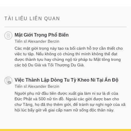
Share
Bookmark
on
facebook
TÀI LIỆU LIÊN QUAN
Mật Giới Trọng Phổ Biến
Tiến sĩ Alexander Berzin
Các mật giới trọng này tạo ra bối cảnh hỗ trợ cần thiết cho
việc tu tập. Nếu không có chúng thì mình không thể đạt
được thành tựu hay chứng ngộ từ pháp tu Mật tông trong
các bộ Du Già và Tối Thượng Du Già.
Việc Thành Lập Dòng Tu Tỳ Kheo Ni Tại Ấn Độ
Tiến sĩ Alexander Berzin
Người phụ nữ đầu tiên được xuất gia làm ni sư là dì của
Đức Phật và 500 nữ tín đồ. Ngoài các giới được ban cho
chư Tăng, họ đã thọ thêm giới, để tránh sự nghi ngờ của xã
hội lúc bấy giờ về giai cấp nam nữ sống độc thân này.