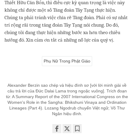
Thiết Hữu Căn Bổn, thì điều cực kỳ quan trọng là việc này
không chỉ được một số Tăng đoàn Tây Tạng thực hiện.
Chúng ta phải tránh việc chia rẽ Tăng đoàn. Phải có sự nhất
trí rộng rãi trong tăng đoàn Tây Tạng nói chung. Do đó,
chúng tôi đang thực hiện những bước xa hơn theo chiều
hướng đó. Xin cảm ơn tất cả những nỗ lực của quý vị.
Phụ Nữ Trong Phật Giáo
Alexander Berzin sao chép và hiệu đính sơ [với lời minh giải về
câu trả lời của Đức Dalai Lama trong ngoặc vuông]. Trích đoạn
từ: A Summary Report of the 2007 International Congress on the
Women's Role in the Sangha: Bhikshuni Vinaya and Ordination
Lineages (Part 4). Lozang Ngodrub chuyển Việt ngữ; Võ Thư
Ngân hiệu đính.