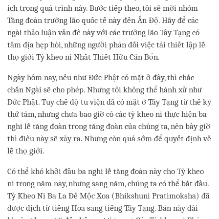
ích trong quá trình này. Bước tiếp theo, tôi sẽ mời nhóm
Tăng đoàn trưởng lão quốc tế này đến Ấn Độ. Hãy để các
ngài thảo luận vấn đề này với các trưởng lão Tây Tạng có
tâm địa hẹp hòi, những người phản đối việc tái thiết lập lễ
thọ giới Tỳ kheo ni Nhất Thiết Hữu Căn Bổn.
Ngày hôm nay, nếu như Đức Phật có mặt ở đây, thì chắc
chắn Ngài sẽ cho phép. Nhưng tôi không thể hành xử như
Đức Phật. Tuy chế độ tu viện đã có mặt ở Tây Tạng từ thế kỷ
thứ tám, nhưng chưa bao giờ có các tỳ kheo ni thực hiện ba
nghi lễ tăng đoàn trong tăng đoàn của chúng ta, nên bây giờ
thì điều này sẽ xảy ra. Nhưng còn quá sớm để quyết định về
lễ thọ giới.
Có thể khó khởi đầu ba nghi lễ tăng đoàn này cho Tỳ kheo
ni trong năm nay, nhưng sang năm, chúng ta có thể bắt đầu.
Tỳ Kheo Ni Ba La Đề Mộc Xoa (Bhikshuni Pratimoksha) đã
được dịch từ tiếng Hoa sang tiếng Tây Tạng. Bản này dài