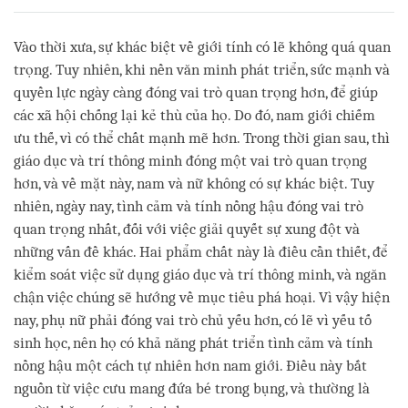
on
facebook
Vào thời xưa, sự khác biệt về giới tính có lẽ không quá quan
trọng. Tuy nhiên, khi nền văn minh phát triển, sức mạnh và
quyền lực ngày càng đóng vai trò quan trọng hơn, để giúp
các xã hội chống lại kẻ thù của họ. Do đó, nam giới chiếm
ưu thế, vì có thể chất mạnh mẽ hơn. Trong thời gian sau, thì
giáo dục và trí thông minh đóng một vai trò quan trọng
hơn, và về mặt này, nam và nữ không có sự khác biệt. Tuy
nhiên, ngày nay, tình cảm và tính nồng hậu đóng vai trò
quan trọng nhất, đối với việc giải quyết sự xung đột và
những vấn đề khác. Hai phẩm chất này là điều cần thiết, để
kiểm soát việc sử dụng giáo dục và trí thông minh, và ngăn
chận việc chúng sẽ hướng về mục tiêu phá hoại. Vì vậy hiện
nay, phụ nữ phải đóng vai trò chủ yếu hơn, có lẽ vì yếu tố
sinh học, nên họ có khả năng phát triển tình cảm và tính
nồng hậu một cách tự nhiên hơn nam giới. Điều này bắt
nguồn từ việc cưu mang đứa bé trong bụng, và thường là