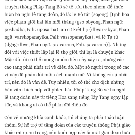
truyền thống Pháp Tạng Bộ sẽ tề tựu theo nhóm, để thực
hiện ba nghi lễ tăng đoàn, đó là: lễ Bố tát (sojong) [tịnh hóa
việc phạm giới hai lần mỗi tháng (gso-sbyong, Phạn ngữ:
poshadha, Pali: uposatha); an cư kiết hạ (dbyar-sbyor, Phạn
ngữ: varshopanayika, Pali: vassopanayika); và lễ Tự tứ
(dgag-dbye, Phạn ngữ: pravarana, Pali: pavarana)]. Nhưng
đối với việc thiết lập lại lễ thọ giới, thì lại là chuyện khác.
Mặc dù tôi có thể mong muốn điều này xảy ra, nhưng các
cao tăng phải nhất trí về điều đó. Một số người trong số các
vị này đã phản đối một cách mạnh mẽ. Vì không có sự nhất
trí, nên đó là vấn đề. Tuy nhiên, tôi có thể cho dịch những
bản văn thích hợp với phiên bản Pháp Tạng Bộ về ba nghi
lễ tăng đoàn này từ tiếng Hoa sang tiếng Tây Tạng ngay lập
tức, và không ai có thể phản đối điều đó.
Còn về những khía cạnh khác, thì chúng ta phải thảo luận
thêm. Sự hỗ trợ từ tăng đoàn của các truyền thống Phật giáo
khác rất quan trọng, nên buổi họp này là một giai đoạn hữu