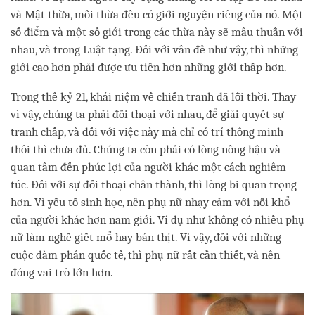
và Mật thừa, mỗi thừa đều có giới nguyện riêng của nó. Một
số điểm và một số giới trong các thừa này sẽ mâu thuẫn với
nhau, và trong Luật tạng. Đối với vấn đề như vậy, thì những
giới cao hơn phải được ưu tiên hơn những giới thấp hơn.
Trong thế kỷ 21, khái niệm về chiến tranh đã lỗi thời. Thay
vì vậy, chúng ta phải đối thoại với nhau, để giải quyết sự
tranh chấp, và đối với việc này mà chỉ có trí thông minh
thôi thì chưa đủ. Chúng ta còn phải có lòng nồng hậu và
quan tâm đến phúc lợi của người khác một cách nghiêm
túc. Đối với sự đối thoại chân thành, thì lòng bi quan trọng
hơn. Vì yếu tố sinh học, nên phụ nữ nhạy cảm với nỗi khổ
của người khác hơn nam giới. Ví dụ như không có nhiều phụ
nữ làm nghề giết mổ hay bán thịt. Vì vậy, đối với những
cuộc đàm phán quốc tế, thì phụ nữ rất cần thiết, và nên
đóng vai trò lớn hơn.