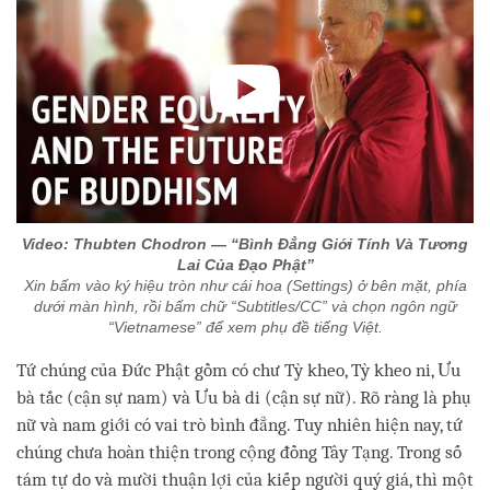
Video: Thubten Chodron — “Bình Đẳng Giới Tính Và Tương
Lai Của Đạo Phật”
Xin bấm vào ký hiệu tròn như cái hoa (Settings) ở bên mặt, phía
dưới màn hình, rồi bấm chữ “Subtitles/CC” và chọn ngôn ngữ
“Vietnamese” để xem phụ đề tiếng Việt.
Tứ chúng của Đức Phật gồm có chư Tỳ kheo, Tỳ kheo ni, Ưu
bà tắc (cận sự nam) và Ưu bà di (cận sự nữ). Rõ ràng là phụ
nữ và nam giới có vai trò bình đẳng. Tuy nhiên hiện nay, tứ
chúng chưa hoàn thiện trong cộng đồng Tây Tạng. Trong số
tám tự do và mười thuận lợi của kiếp người quý giá, thì một