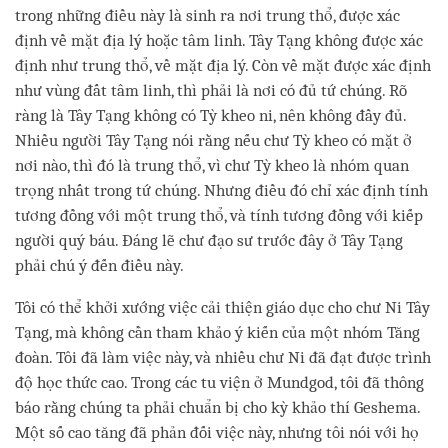
trong những điều này là sinh ra nơi trung thổ, được xác
định về mặt địa lý hoặc tâm linh. Tây Tạng không được xác
định như trung thổ, về mặt địa lý. Còn về mặt được xác định
như vùng đất tâm linh, thì phải là nơi có đủ tứ chúng. Rõ
ràng là Tây Tạng không có Tỳ kheo ni, nên không đầy đủ.
Nhiều người Tây Tạng nói rằng nếu chư Tỳ kheo có mặt ở
nơi nào, thì đó là trung thổ, vì chư Tỳ kheo là nhóm quan
trọng nhất trong tứ chúng. Nhưng điều đó chỉ xác định tính
tương đồng với một trung thổ, và tính tương đồng với kiếp
người quý báu. Đáng lẽ chư đạo sư trước đây ở Tây Tạng
phải chú ý đến điều này.
Tôi có thể khởi xướng việc cải thiện giáo dục cho chư Ni Tây
Tạng, mà không cần tham khảo ý kiến của một nhóm Tăng
đoàn. Tôi đã làm việc này, và nhiều chư Ni đã đạt được trình
độ học thức cao. Trong các tu viện ở Mundgod, tôi đã thông
báo rằng chúng ta phải chuẩn bị cho kỳ khảo thí Geshema.
Một số cao tăng đã phản đối việc này, nhưng tôi nói với họ