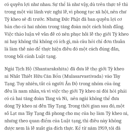
có quyền lợi như nhau. Sự thể là như vậy, dù trên thực tế thì
trong một vài lãnh vực nghi lễ, vì phong tục xã hội, nên chư
Tỳ kheo sẽ đi trước. Nhưng Đức Phật đã ban quyền lợi cơ
bản cho cả hai nhóm trong tăng đoàn một cách bình đẳng.
Việc thảo luận về vấn đề có nên phục hồi lễ thọ giới Tỳ kheo
ni hay không thì không có ích gì, mà câu hỏi chỉ đơn thuần
là làm thế nào để thực hiện điều đó một cách đúng đắn,
trong bối cảnh Luật tạng.
Ngài Tịch Hộ (Shantarakshita) đã đưa lễ thọ giới Tỳ kheo
ni Nhất Thiết Hữu Căn Bổn (Mulasarvastivada) vào Tây
Tạng. Tuy nhiên, tất cả người Ấn Độ trong nhóm của ông
đều là nam nhân, và vì việc thọ giới Tỳ kheo ni đòi hỏi phải
có cả hai tăng đoàn Tăng và Ni, nên ngài không thể đưa
dòng Tỳ kheo ni đến Tây Tạng. Trong thời gian sau đó, một
số Lạt ma Tây Tạng đã phong cho mẹ của họ làm Tỳ kheo ni,
nhưng theo quan điểm của Luật tạng, thì điều này không
được xem là lễ xuất gia đích thực. Kể từ năm 1959, tôi đã