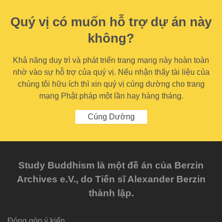
Quý vị có muốn hỗ trợ dự án này
không?
Khả năng duy trì và phát triển trang mạng này hoàn toàn
nhờ vào sự hỗ trợ của quý vị. Nếu nhận thấy tài liệu của
chúng tôi hữu ích thì xin quý vị cúng dường cho trang
mạng Phật pháp một lần hay hàng tháng.
Cúng Dường
Study Buddhism là một đề án của Berzin
Archives e.V., do Tiến sĩ Alexander Berzin
thành lập.
Đóng góp ý kiến