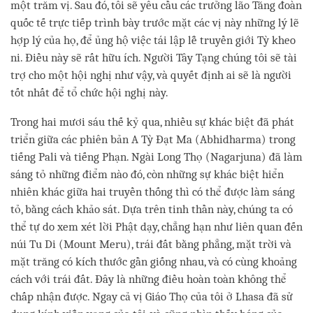
một trăm vị. Sau đó, tôi sẽ yêu cầu các trưởng lão Tăng đoàn
quốc tế trực tiếp trình bày trước mặt các vị này những lý lẽ
hợp lý của họ, để ủng hộ việc tái lập lễ truyền giới Tỳ kheo
ni. Điều này sẽ rất hữu ích. Người Tây Tạng chúng tôi sẽ tài
trợ cho một hội nghị như vậy, và quyết định ai sẽ là người
tốt nhất để tổ chức hội nghị này.
Trong hai mươi sáu thế kỷ qua, nhiều sự khác biệt đã phát
triển giữa các phiên bản A Tỳ Đạt Ma (Abhidharma) trong
tiếng Pali và tiếng Phạn. Ngài Long Thọ (Nagarjuna) đã làm
sáng tỏ những điểm nào đó, còn những sự khác biệt hiển
nhiên khác giữa hai truyền thống thì có thể được làm sáng
tỏ, bằng cách khảo sát. Dựa trên tinh thần này, chúng ta có
thể tự do xem xét lời Phật dạy, chẳng hạn như liên quan đến
núi Tu Di (Mount Meru), trái đất bằng phẳng, mặt trời và
mặt trăng có kích thước gần giống nhau, và có cùng khoảng
cách với trái đất. Đây là những điều hoàn toàn không thể
chấp nhận được. Ngay cả vị Giáo Thọ của tôi ở Lhasa đã sử