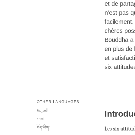
et de parta
n’est pas q
facilement
chères poss
Bouddha a e
en plus de 
et satisfac
six attitud
OTHER LANGUAGES
العربية
Introdu
বাংলা
བོད་ཡིག་
Les six attitu