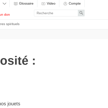
Glossaire
Video
Compte
Enter
Search
un don
search
term
res spirituels
osité :
os jouets