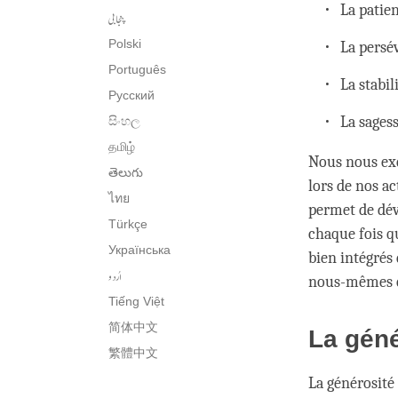
La patie
پنجابی
Polski
La persé
Português
La stabi
Русский
La sages
සිංහල
தமிழ்
Nous nous exe
తెలుగు
lors de nos a
ไทย
permet de dév
Türkçe
chaque fois que
Українська
bien intégrés 
اُردو
nous-mêmes et
Tiếng Việt
简体中文
La géné
繁體中文
La générosité 