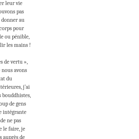
r leur vie
pouvons pas
t donner au
 corps pour
le ou pénible,
ir les mains !
s de vertu »,
ue nous avons
tat du
érieures, j’ai
s bouddhistes,
coup de gens
ie intégrante
 de ne pas
le faire, je
ès auprès de