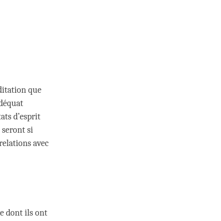
ditation que
adéquat
ts d’esprit
s seront si
relations avec
e dont ils ont