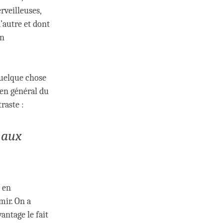
veilleuses,
’autre et dont
en
 quelque chose
en général du
raste :
 aux
t en
mir. On a
antage le fait