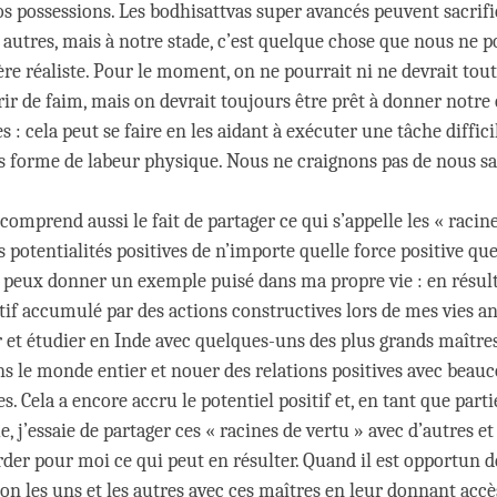
os possessions. Les bodhisattvas super avancés peuvent sacrifie
s autres, mais à notre stade, c’est quelque chose que nous ne 
ère réaliste. Pour le moment, on ne pourrait ni ne devrait tou
ir de faim, mais on devrait toujours être prêt à donner notre
es : cela peut se faire en les aidant à exécuter une tâche diffici
forme de labeur physique. Nous ne craignons pas de nous sal
comprend aussi le fait de partager ce qui s’appelle les « racine
es potentialités positives de n’importe quelle force positive q
 peux donner un exemple puisé dans ma propre vie : en résul
tif accumulé par des actions constructives lors de mes vies ant
 et étudier en Inde avec quelques-uns des plus grands maître
ans le monde entier et nouer des relations positives avec beau
s. Cela a encore accru le potentiel positif et, en tant que part
, j’essaie de partager ces « racines de vertu » avec d’autres et
er pour moi ce qui peut en résulter. Quand il est opportun de 
ion les uns et les autres avec ces maîtres en leur donnant acc