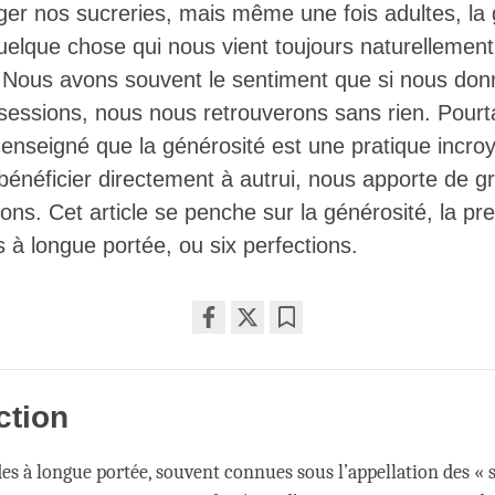
ger nos sucreries, mais même une fois adultes, la 
uelque chose qui nous vient toujours naturellement
. Nous avons souvent le sentiment que si nous do
essions, nous nous retrouverons sans rien. Pourta
nseigné que la générosité est une pratique incroy
bénéficier directement à autrui, nous apporte de g
tions. Cet article se penche sur la générosité, la p
es à longue portée, ou six perfections.
Share
Bookmark
on
facebook
ction
des à longue portée, souvent connues sous l’appellation des « 