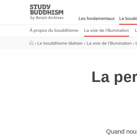
Close
Study
Buddhism
Les fondamentaux
Le boudd
Home
À propos du bouddhisme
La voie de l’illumination
L
›
Le bouddhisme tibétain
›
La voie de l’illumination
›
La per
Quand nous