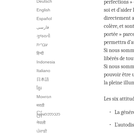
Deutsch
perfections » 
soi et d’aider
English
directement a
Español
colère, et son
فارسی
portée » parc
ગુજરાતી
permettra d’at
Si nous somme
हिन्दी
libérés de tou
Indonesia
Si nous somme
Italiano
pouvoir être u
日本語
la pleine illu
ខ្មែរ
Монгол
Les six attitu
मराठी
La génér
မြန်မာဘာသာ
नेपाली
L’autodi
ਪੰਜਾਬੀ