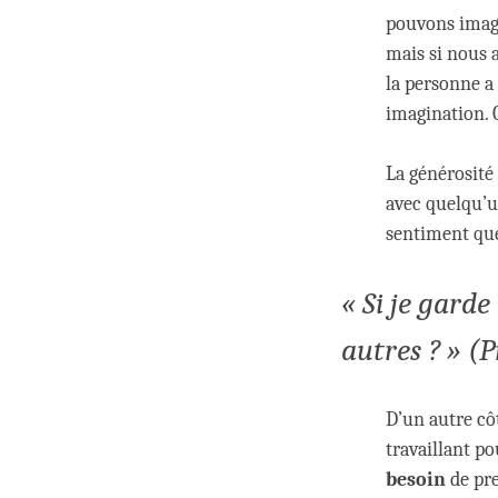
pouvons imagi
mais si nous 
la personne a
imagination. O
La générosité 
avec quelqu’u
sentiment que 
« Si je gard
autres ? »
(P
D’un autre côt
travaillant p
besoin
de pre