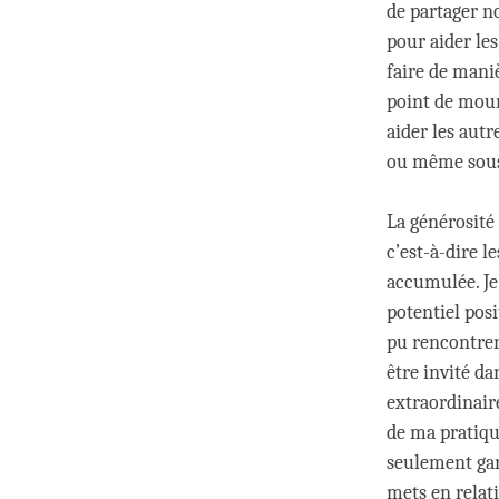
de partager n
pour aider le
faire de mani
point de mour
aider les autr
ou même sous 
La générosité 
c’est-à-dire l
accumulée. Je
potentiel posi
pu rencontrer
être invité d
extraordinaire
de ma pratique
seulement gard
mets en relat