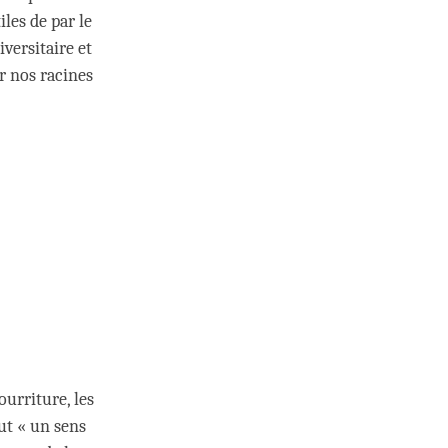
iles de par le
versitaire et
er nos racines
ourriture, les
lut « un sens