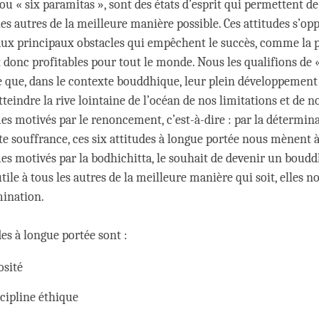
ou « six paramitas », sont des états d’esprit qui permettent de 
 les autres de la meilleure manière possible. Ces attitudes s’op
ux principaux obstacles qui empêchent le succès, comme la pa
t donc profitables pour tout le monde. Nous les qualifions de 
e que, dans le contexte bouddhique, leur plein développemen
teindre la rive lointaine de l’océan de nos limitations et de 
s motivés par le renoncement, c’est-à-dire : par la détermina
te souffrance, ces six attitudes à longue portée nous mènent à 
s motivés par la bodhichitta, le souhait de devenir un boud
tile à tous les autres de la meilleure manière qui soit, elles 
mination.
des à longue portée sont :
osité
scipline éthique