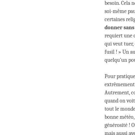
besoin. Cela n
soi-même pauv
certaines reli
donner sans
requiert une 
qui veut tuer,
fusil ! » Un a
quelqu’un pou
Pour pratiquer
extrêmement pa
Autrement, co
quand on voit
tout le monde
bonne météo, d
générosité ! 
mais aussi av