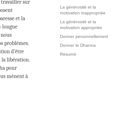
travailler sur
La générosité et la
posent
motivation inappropriée
resse et la
La générosité et la
« longue
motivation appropriée
t nous
Donner personnellement
nos problèmes.
Donner le Dharma
tion d’être
Résumé
la libération.
dha pour
nous mènent à