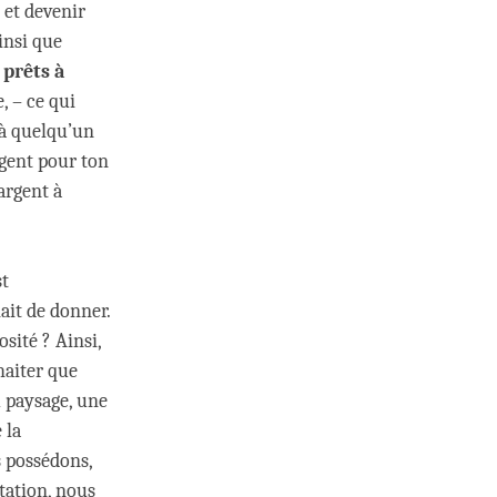
 et devenir
insi que
s
prêts à
, – ce qui
 à quelqu’un
rgent pour ton
argent à
st
ait de donner.
sité ? Ainsi,
haiter que
u paysage, une
 la
s possédons,
tation, nous