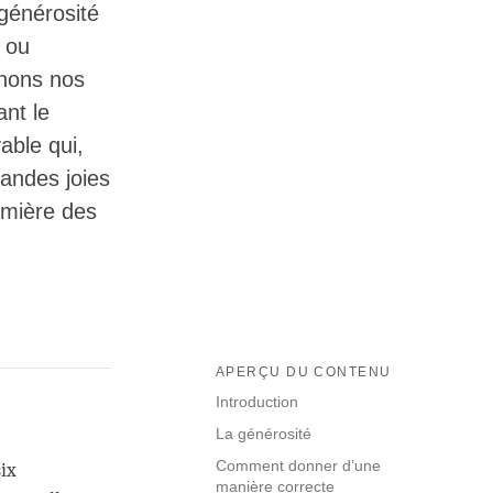
générosité
 ou
nnons nos
nt le
able qui,
randes joies
remière des
APERÇU DU CONTENU
Introduction
La générosité
Comment donner d’une
six
manière correcte