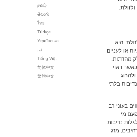
தமிழ்
לזולת.
తెలుగు
ไทย
Türkçe
Українська
ולת. היא
اُردو
ת או לעניים
לק מהדתות.
Tiếng Việt
כאשר ראוי
简体中文
ולהרוג
繁體中文
נדיבות בלתי
ים בעוני רב
פעם מי
גלות נדיבות
היבים, מזג