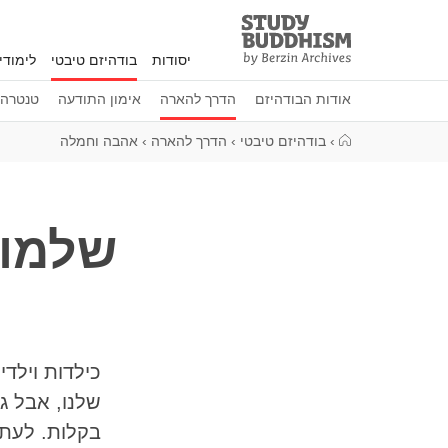
Study
Clos
Buddhism
יסודות
בודהיזם טיבטי
לימוד
Home
אודות הבודהיזם
הדרך להארה
אימון התודעה
טנטרה
›
בודהיזם טיבטי
›
הדרך להארה
›
אהבה וחמלה
שלמות
כילדות וילד
שלנו, אבל ג
בקלות. לעתי