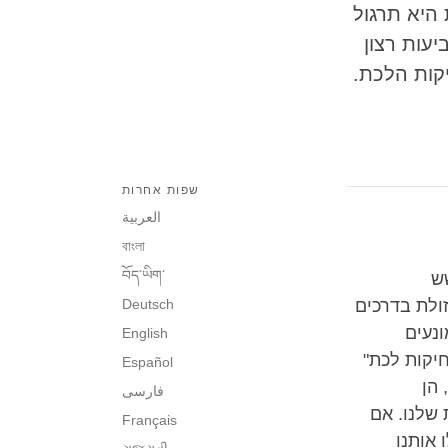
 היא תרגול
עות רצון
קות הלכת.
שפות אחרות
العربية
বাংলা
བོད་ཡིག་
ש
ולת בדרכים
Deutsch
ונעים
English
חיקות לכת"
Español
 הן
فارسی
שלנו. אם
Français
 אותנו