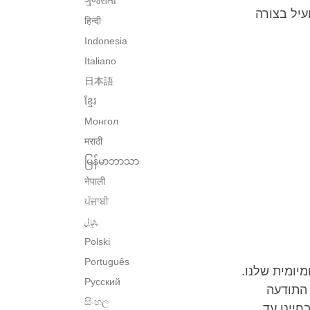
ગુજરાતી
עיל בצורה
हिन्दी
Indonesia
Italiano
日本語
ខ្មែរ
Монгол
मराठी
မြန်မာဘာသာ
नेपाली
ਪੰਜਾਬੀ
پنجابی
Polski
Português
יומית שלנו.
Русский
 התודעה
සිංහල
חיינו עד