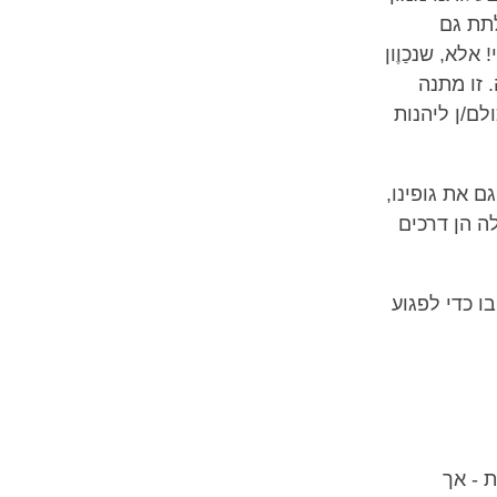
לתת גם
לא, שנכַוֶון
 זו מתנה
לם/ן ליהנות
ם את גופינו,
לה הן דרכים
ו כדי לפגוע
 - אך