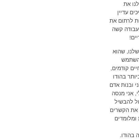
לנו את
ים עדיין
ות לרתום את
 עבודה קשה
ים!
ללת גם שיתוף של מה שמכונה "המאגר הצָפוּן של הזכות" (merit) שלנו, שהוא
להשתמש
יים קודמים,
ותר בהודו
י ובנות אדם
, אני מנסה
ול להבשיל
 את הקשרים
 ומלומדים
 בהודו.