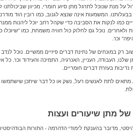
ול על מנת שנוכל לתרגל מתן סיוע חומרי, מכיוון שביכולתנו 
בעלותנו. המשמעות אינה שנצא לגנוב, כמו רובין הוד מודרני! א
ים כמו לנקות את הסביבה כדי שקהל רחב יוכל ליהנות ממנה.
ולאחרים. נוכל גם לחלוק כול חוויה משמחת, כמו "שיוכלו כו
פה" וכו'.
וב רק במונחים של נתינת דברים פיזיים ממשיים. נוכל לנדב ג
 שלנו, העבודה, העניין, האנרגיה, התמיכה והעידוד וכו'. כל א
 נדיבות בעזרת דברים חומריים.
 מתאים לתת לאנשים רעל, נשק או כל דבר שיתכן שישתמשו ב
לת.
של מתן שיעורים ועצות
סטי, מדובר בהענקת לימודי הדהרמה - התורות הבודהיסטיות