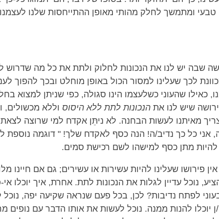
 טבעי ומתמשך לחלק מהותי מאופן ההתייחסות שלנו לעצמנו ו
שה שבה יש לנו את הנכונות לחלוק ולתת את כל מה שדרוש לז
ונת לכך שעלינו למסור הכול באופן מוחלט ובכך להפוך לעניו
, כאילו שהעוני כשלעצמו הינו סגולה, כפי שניתן למצוא בח
ירושה שיש לנו את
הנכונות לתת ללא היסוס
וללא מכשולים, ו
יך מאיתנו לעשות הבחנה. לא ניתֵּן אקדח למי שרוצה לצאת 
 אני כל כך נדיב/ה! הנה כסף לאקדח שלך! " דוגמה נוספת ל
להיות מתן כסף למישהו לשם רכישת סמים.
אין פירושו שעלינו להיות עשירות או עשירים; גם אם חיינו מלוו
הציע, נוכל עדיין לגלות את הנכונות לתת. אחרת, איך יוכלו אי-
עוני לפתח נדיבות? לכן, בכל פעם שנראה שקיעה יפה, נוכל ל
 יוכלו להנות ממנה. נוכל לעשות את אותו הדבר עם נופים מר