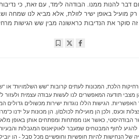
ום דבר להנות ממנו. הבודהה לימד, עם זאת, כי נדיבות
ק מועיל באופן ישיר לזולת, אלא מביא לנו שמחה ושבי
ה סוקר את הנדיבות כראשונה מבין שש הגישות מרחי
Bookmark
Share
on
facebook
חיקות הלכת, המכונות לעתים קרובות "שש השלמויות" או "ש
ן מצבי תודעה המאפשרים לנו לעשות עבודה עצמית ולעזור לז
האפשריות. הגישות הללו נוגדות ישירות מכשולים גדולים המ
לות וכעס, ולכן הן מועילות לכולם/ן. הן מכוּנות על ידנו כ"מר
ר הבודהיסטי, כאשר אנו מפתחות ומפתחים אותן באופן מלא,
להגיע לחוף המבטחים שמעבר לאוקיאנוס המגבלות והבעיות 
ציה של הנחישות להיות חופשיות וחופשיים מכל סבל - הן יובילו