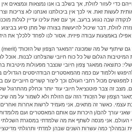
הם כדי לעזור לזולת, אך בשלב בו אנו נמצאות ונמצאים אין 
תית לעשות זאת. אי לכך אין ביכולתנו ואנחנו לא צריכות וצריכ
נקודה שבה נגווע ברעב. אך עם זאת עלינו עדיין לגלות מוכנ
זרה לזולת, דבר שיכול להיעשות בצורה של מתן סיוע בביצוע
 אפילו באמצעות עבודה פיזית. אסור לנו לפחד ללכלך את הידי
נדיבות כו
ת המיטיבות הגלוּם של כל כוח חיובי שהצלחנו לבנות. אוכל 
לי: כתוצאה ממאגר צָפוּן חיובי שנצבר מפעולות מיטיבות בח
יפגש וללמוד עם כמה מהמאסטרים הבודהיסטים הגדולים בי
למפגשים מכול רחבי העולם וכך ליצור קשרים חיוביים עם בנ
. מצב זה צבר פוטנציאל חיובי עוד יותר וכחלק מהתרגול שלי
גר הצָפוּן של הזְכות" הזה עם הזולת ולא לשמור על מה שיכ
ת עצמי. כאשר זה מתאים, אני מעמיד לרשות אחרות ואחרים
ך שאני עורך להם/ן היכרות עם אותם המאסטרים ועם מלומדות
 העולם. אני מנסה לשתף את מה שלמדתי במסגרת השכלתי
ת ובמהלך כמה עשרות השנים שבהן למדתי ותרגלתי מדיטציה