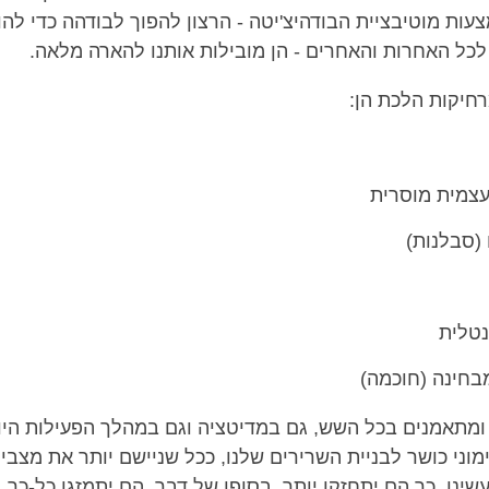
ות מוטיבציית הבודהיצ'יטה - הרצון להפוך לבודהה כדי להו
לכל האחרות והאחרים - הן מובילות אותנו להארה מלאה.
חיקות הלכת הן:
צמית מוסרית
 (סבלנות)
נטלית
מבחינה (חוכמה)
ומתאמנים בכל השש, גם במדיטציה וגם במהלך הפעילות היומ
מוני כושר לבניית השרירים שלנו, ככל שניישם יותר את מצבי
ינו, כך הם יתחזקו יותר. בסופו של דבר, הם יתמזגו כל-כך ב