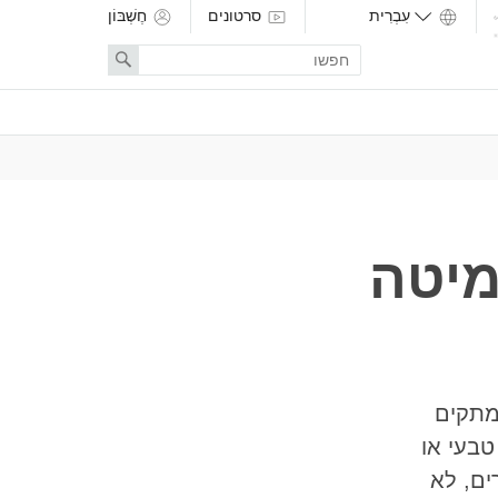
סרטונים
חֶשְׁבּוֹן
Enter
Search
search
term
מיטה
מתקים
טבעי או
ים, לא