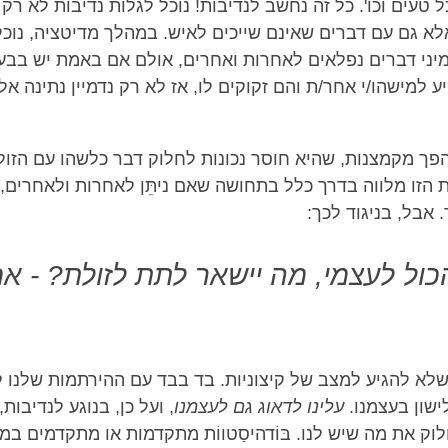
כל טעים וכו'. כל זה נחשב לנדיבות! נוכל לגלות נדיבות לא ר
לא גם עם דברים שאינם שייכים לאיש. במהלך מדיטציה, נוכל 
מיני דברים נפלאים לאחרות ואחרים, אולם אם באמת יש בבע
ע למישהו/י אחר/ת והם זקוקים לו, אז לא רק נדמיין נתינה אל
הפך מקמצנות, שהיא חוסר נכונות לחלוק דבר כלשהו עם הזול
 הזו מלווה בדרך כלל בתחושה שאם ניתֵּן לאחרות ולאחרים, א
 אבל, בניגוד לכך:
ול לעצמי, מה יישאר לתת לזולת? - א
שלא להגיע למצב של קיצוניות. בד בבד עם ההירתמות שלנו ל
לישון בעצמנו.
עלינו לדאוג גם לעצמנו
, ועל כן, בנוגע לנדיבות
ק את מה שיש לנו. בּוֹדהיסַטווֹת מתקדמות או מתקדמים במי