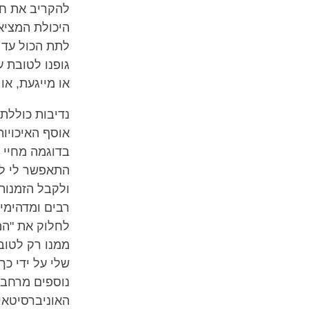
להקריב את חיי
היכולת המציאו
לתת הכול עד ל
גופנו לטובת ע
או מייגעת, או
אוסף האיכויו
בדוגמה מחיי ש
התאפשר לי לה
ולקבל הזמנות 
רבים ומדהימים
לחלוק את "המא
ממנו רק לטוב
שלי על ידי כ
נוספים מרחבי
האוניברסיטאי