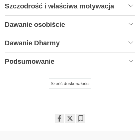
Szczodrość i właściwa motywacja
Dawanie osobiście
Dawanie Dharmy
Podsumowanie
Sześć doskonałości
Share
Bookmark
on
facebook