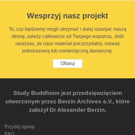
Wesprzyj nasz projekt
To, czy będziemy mogli utrzymać i dalej rozwijac naszą
stronę, zależy całkowicie od Twojego wsparcia. Jeśli
uważasz, że nasz materiał jest przydatny, rozważ
jednorazową lub comiesięczną darowiznę.
Ofiaruj
Study Buddhism jest przedsięwzięciem
utworzonym przez Berzin Archives e.V., które
założył Dr Alexander Berzin.
Przyślij opinię
FAQ