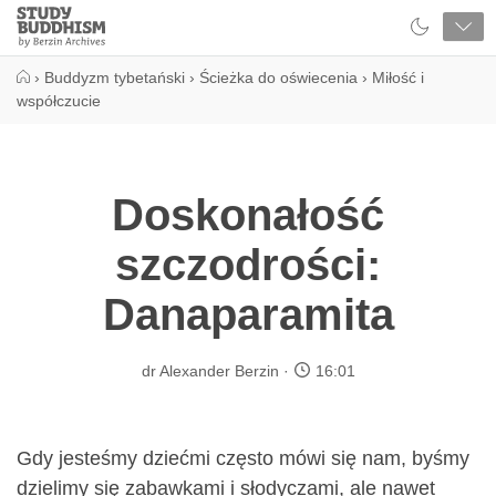
Close
Study
Buddhism
Home
›
Buddyzm tybetański
›
Ścieżka do oświecenia
›
Miłość i
współczucie
Doskonałość
szczodrości:
Danaparamita
dr Alexander Berzin
16:01
Gdy jesteśmy dziećmi często mówi się nam, byśmy
dzielimy się zabawkami i słodyczami, ale nawet