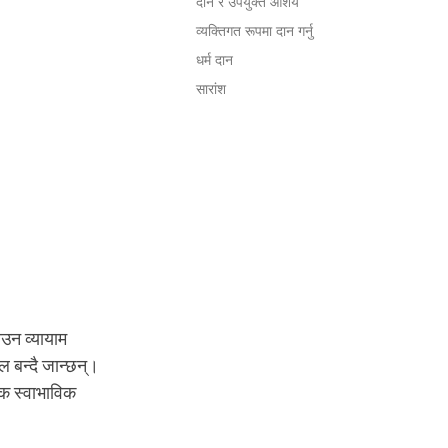
दान र उपयुक्त आशय
व्यक्तिगत रूपमा दान गर्नु
धर्म दान
सारांश
ाउन व्यायाम
ल बन्दै जान्छन्।
एक स्वाभाविक