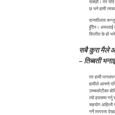
सक्छौं। तर यदि 
छ भने हामी त्यसल
दानशीलता कन्जुस्
हुँदैन। अरूलाई 
विपरीत के हो भन
सबै कुरा मैले 
–
तिब्बती भना
तर हामी पागलपनबा
हामीले आफ्नो पनि
उच्चकोटीका बोधि
त्यो हदसम्म गर्न
सहयोग अहिल्यै गर
गर्ने तत्परता दे