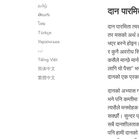
தமிழ்
दान पारमि
తెలుగు
ไทย
दान पारमिता त्यस
Türkçe
तर यसको अर्थ आफ
Українська
भएर बस्ने होइन। 
اُردو
र कुनै अवरोध सि
Tiếng Việt
कसैले मान्छे मा
लागि यो पैसा” भन
简体中文
दानको एक प्रक
繁體中文
दानको अभ्यास गर्
भने पनि कम्तीमा
त्यसैले मनमोहक 
सक्छौं। सुन्दर प
सबै दानशीलताको
पनि हामी दानको अ