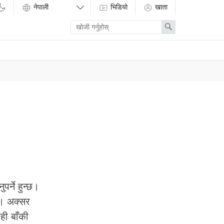
भिडियो
खाता
Enter
Search
search
term
र्ने हुन्छ।
न। अक्सर
ही बाँकी