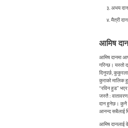
अभय दा
मैत्री दान
आमिष दा
आमिष दानमा आफूस
गरिन्छ। यस्तो दा
दिनुपर्छ, कुकुरल
कुराको मालिक ह
“रविन हुड” भएर च
जस्तै : वातावरण
दान हुनेछ। कुनै
आनन्द सबैलाई म
आमिष दानलाई केव