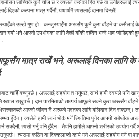
हामीसँग साँच्चिकै कुनै चीज छ र त्यसले कसैको हित गर्छ वा उनीहरूलाई 
ाई दिएको कल्पना मात्र गर्दैनौं, यथार्थमै त्यसलाई दानमा दिन्छौं!
याईंको उल्टो गुण हो। कन्जुस्याईंमा अरूसँग कुनै कुरा बाँड्ने वा कसैलाई के
दान गर्यो भने आफ्नो उपभोगका लागि केही बाँकी रहँदैन भन्ने भाव जोडिएको 
े -
आफूसँग मात्र राखेँ भने, अरूलाई दिनका लागि के 
ई
ट चाहिँ बच्नुपर्छ। अरूलाई सहयोग त गर्नुपर्छ, साथै हामी स्वयंले पनि खानु 
 ख्याल राख्नुपर्छ। दान पारमिताको तात्पर्य आफूले सक्ने कुरा अरूसँग बाँड्न
सत्त्वहरूले आफ्नो जीवन नै अरूको मद्दतका लागि बलिदान दिन सक्छन्। तर
ु सम्भव हुँदैन। त्यसैले हामी स्वयं भोकै मर्ने स्थितिमा पुगेर आफ्नो सबैथोक अ
्न सक्दैनौं, त्यसो गर्नु पनि हुँदैन। तैपनि हामीले आफ्नो शरीरको उपयोग गर्
खाउनुपर्छ। त्यसमा कठिन वा दिक्कलाग्दो कार्य गर्न अरूलाई सहयोग गर्ने वा 