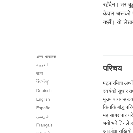
रहँदैन। तर बु
केवल अरूको प्
गर्छौं। यो ले
अन्य भाषाहरू
العربية
परिचय
বাংলা
བོད་ཡིག་
षट्पारमिता अर्थ
Deutsch
स्वयंको सुधार त
मुख्य बाधकहरूको
English
किनकि बौद्ध परि
Español
महासागर पार गरेर
فارسی
भयो भने तिनले हा
Français
आकांक्षा राखियो 