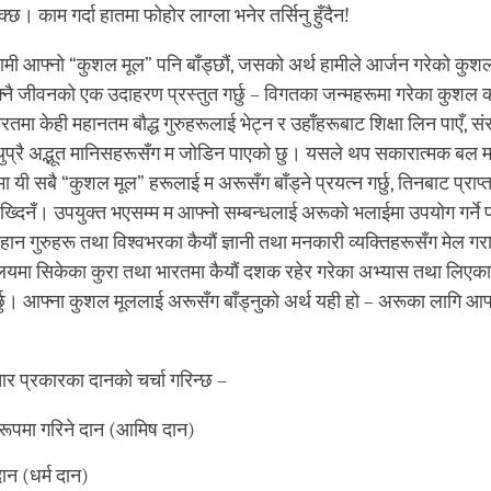
 सक्छ। काम गर्दा हातमा फोहोर लाग्ला भनेर तर्सिनु हुँदैन!
ामी आफ्नो “कुशल मूल” पनि बाँड्छौं, जसको अर्थ हामीले आर्जन गरेको कु
्नै जीवनको एक उदाहरण प्रस्तुत गर्छु – विगतका जन्महरूमा गरेका कुशल 
भारतमा केही महानतम बौद्ध गुरुहरूलाई भेट्न र उहाँहरूबाट शिक्षा लिन पाएँ,
 थुप्रै अद्भूत मानिसहरूसँग म जोडिन पाएको छु। यसले थप सकारात्मक बल
 यी सबै “कुशल मूल” हरूलाई म अरूसँग बाँड्ने प्रयत्न गर्छु, तिनबाट प्राप
ख्दिनँ। उपयुक्त भएसम्म म आफ्नो सम्बन्धलाई अरूको भलाईमा उपयोग गर्ने प्र
ान गुरुहरू तथा विश्वभरका कैयौं ज्ञानी तथा मनकारी व्यक्तिहरूसँग मेल गरा
्यालयमा सिकेका कुरा तथा भारतमा कैयौं दशक रहेर गरेका अभ्यास तथा लिएका
गर्छु। आफ्ना कुशल मूललाई अरूसँग बाँड्नुको अर्थ यही हो – अरूका लागि आफ्न
ार प्रकारका दानको चर्चा गरिन्छ –
रूपमा गरिने दान (आमिष दान)
दान (धर्म दान)