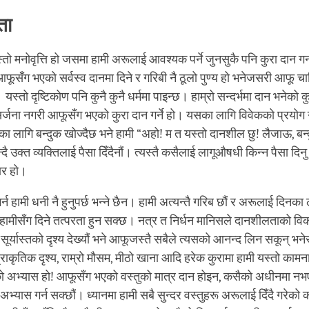
ता
्तो मनोवृत्ति हो जसमा हामी अरूलाई आवश्यक पर्ने जुनसुकै पनि कुरा दान गर्न
ूसँग भएको सर्वस्व दानमा दिने र गरिबी नै ठूलो पुण्य हो भनेजसरी आफू चा
यस्तो दृष्टिकोण पनि कुनै कुनै धर्ममा पाइन्छ। हाम्रो सन्दर्भमा दान भनेको 
र्जना नगरी आफूसँग भएको कुरा दान गर्ने हो। यसका लागि विवेकको प्रयोग गर्न
र्नका लागि बन्दुक खोज्दैछ भने हामी “अहो! म त यस्तो दानशील छु! लैजाऊ, बन
्दै उक्त व्यक्तिलाई पैसा दिँदैनौं। त्यस्तै कसैलाई लागूऔषधी किन्न पैसा दिन
ार हो।
न हामी धनी नै हुनुपर्छ भन्ने छैन। हामी अत्यन्तै गरिब छौं र अरूलाई दिनका 
 हामीसँग दिने तत्परता हुन सक्छ। नत्र त निर्धन मानिसले दानशीलताको विक
सूर्यास्तको दृश्य देख्यौं भने आफूजस्तै सबैले त्यसको आनन्द लिन सकून् भने
्राकृतिक दृश्य, राम्रो मौसम, मीठो खाना आदि हरेक कुरामा हामी यस्तो कामना
 अभ्यास हो! आफूसँग भएको वस्तुको मात्र दान होइन, कसैको अधीनमा नभ
भ्यास गर्न सक्छौं। ध्यानमा हामी सबै सुन्दर वस्तुहरू अरूलाई दिँदै गरेको क