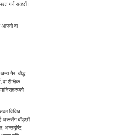
द्दत गर्न सक्छौं।
ू आफ्नो वा
अन्य गैर–बौद्ध
 वा शैक्षिक
्म मानिसहरूको
यासका विविध
अरूसँग बाँड्छौं
न्तर्दृष्टि,