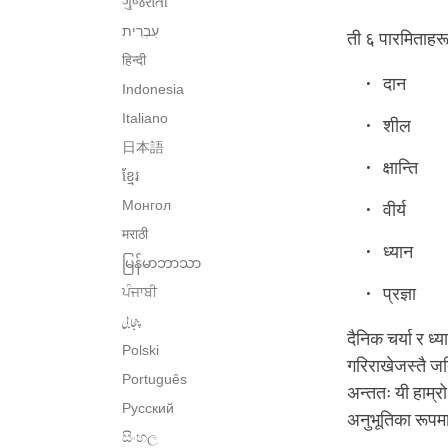
ગુજરાતી
ती ६ पारमिताहरू
हिन्दी
दान
Indonesia
Italiano
शील
日本語
क्षान्ति
ខ្មែរ
Монгол
वीर्य
मराठी
ध्यान
မြန်မာဘာသာ
ਪੰਜਾਬੀ
प्रज्ञा
پنجابی
दैनिक चर्या र ध
Polski
गरिराखेजस्तै जति
Português
अन्ततः यी हाम्र
Русский
अनुभूतिका रूपम
සිංහල