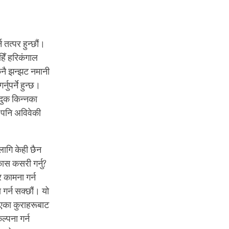
 तत्पर हुन्छौं।
हिँ हरिकंगाल
कुनै झन्झट नमानी
ुपर्ने हुन्छ।
्दुक किन्नका
ु पनि अविवेकी
लागि केही छैन
ास कसरी गर्नु?
र कामना गर्न
 गर्न सक्छौं। यो
एका कुराहरूबाट
ल्पना गर्न