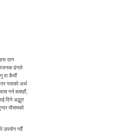
जहरू दान
्मानजनक ढंगले
ु वा कैयौं
। तर यसको अर्थ
ास गर्न सक्छौं,
ई दिने अद्भूत
सुन्दर मौसमको
 उपयोग गर्दै