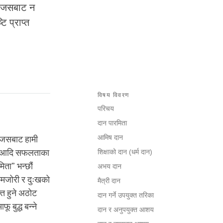
हो जसबाट न
ि प्राप्त
विषय विवरण
परिचय
दान पारमिता
आमिष दान
न् जसबाट हामी
 रिस आदि सफलताका
शिक्षाको दान (धर्म दान)
िता” भन्छौं
अभय दान
ीकमजोरी र दुःखको
मैत्री दान
क्त हुने अठोट
दान गर्ने उपयुक्त तरिका
ू बुद्ध बन्ने
दान र अनुपयुक्त आशय