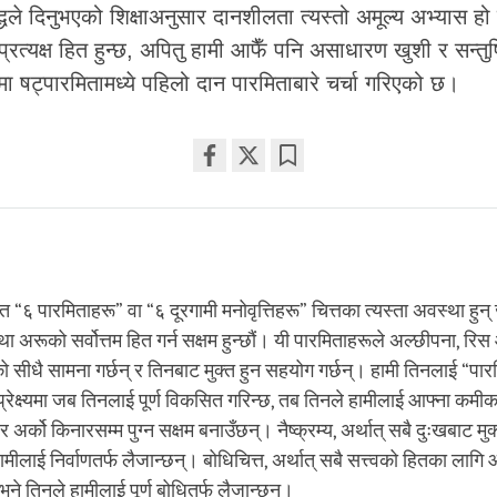
द्धले दिनुभएको शिक्षाअनुसार दानशीलता त्यस्तो अमूल्य अभ्यास 
रत्यक्ष हित हुन्छ, अपितु हामी आफैँ पनि असाधारण खुशी र सन्तुष्ट
खमा षट्पारमितामध्ये पहिलो दान पारमिताबारे चर्चा गरिएको छ।
Share
Bookmark
on
facebook
ात “६ पारमिताहरू” वा “६ दूरगामी मनोवृत्तिहरू” चित्तका त्यस्ता अवस्था हु
था अरूको सर्वोत्तम हित गर्न सक्षम हुन्छौं। यी पारमिताहरूले अल्छीपना,
 सीधै सामना गर्छन् र तिनबाट मुक्त हुन सहयोग गर्छन्। हामी तिनलाई “पारम
प्रेक्ष्यमा जब तिनलाई पूर्ण विकसित गरिन्छ, तब तिनले हामीलाई आफ्ना कम
 अर्को किनारसम्म पुग्न सक्षम बनाउँछन्। नैष्क्रम्य, अर्थात् सबै दुःखबाट मु
मीलाई निर्वाणतर्फ लैजान्छन्। बोधिचित्त, अर्थात् सबै सत्त्वको हितका लागि आफ
भने तिनले हामीलाई पूर्ण बोधितर्फ लैजान्छन्।