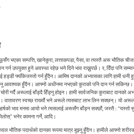
न
न
ँग भएका सम्पत्ति, खानेकुरा, लत्ताकपडा, पैसा, वा त्यस्तै अरू भौतिक ची
न गर्न उपयुक्त हुने अवस्था रहेछ भने दिने भाव राख्नुपर्छ। र, दिँदा पनि सम
ाई हड्डी फ्याँकेजस्तो गर्न हुँदैन। आमिष दानको अभ्यासका लागि हामी धनी हुन
ुनु आवश्यक हुँदैन। आफ्नो अधीनमा नभएको कुराको पनि दान गर्न सकिन्छ
ोरी गर्दै अरूलाई बाँड्दै हिँड्नु होइन। हामी सार्वजनिक कुराबाट दानको अभ्य
। वातावरण स्वच्छ राख्यौं भने अरूले त्यसबाट लाभ लिन सक्छन्। यो अरूला
 हर्षको भाव मनमा आयो भने त्यसलाई अरूसँग बाँड्न सक्छौं, जस्तै : “यस्तो 
िलोस्” भनेर कामना गर्ने, आदि।
ल भौतिक पदार्थको दानका रूपमा मात्र बुझ्नु हुँदैन। हामीले आफ्नो शरीरको